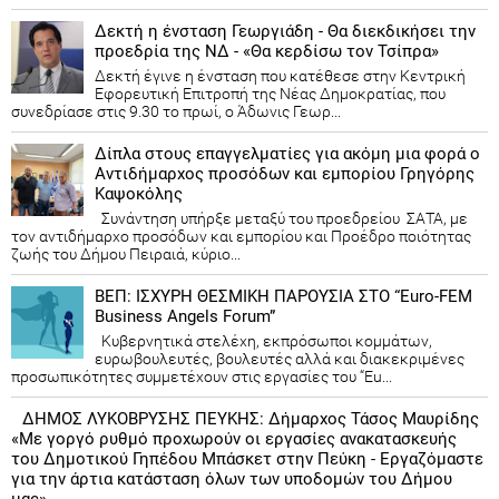
Δεκτή η ένσταση Γεωργιάδη - Θα διεκδικήσει την
προεδρία της ΝΔ - «Θα κερδίσω τον Τσίπρα»
Δεκτή έγινε η ένσταση που κατέθεσε στην Κεντρική
Εφορευτική Επιτροπή της Νέας Δημοκρατίας, που
συνεδρίασε στις 9.30 το πρωί, ο Άδωνις Γεωρ...
Δίπλα στους επαγγελματίες για ακόμη μια φορά ο
Αντιδήμαρχος προσόδων και εμπορίου Γρηγόρης
Καψοκόλης
Συνάντηση υπήρξε μεταξύ του προεδρείου ΣΑΤΑ, με
τον αντιδήμαρχο προσόδων και εμπορίου και Προέδρο ποιότητας
ζωής του Δήμου Πειραιά, κύριο...
ΒΕΠ: ΙΣΧΥΡΗ ΘΕΣΜΙΚΗ ΠΑΡΟΥΣΙΑ ΣΤΟ “Euro-FEM
Business Angels Forum”
Κυβερνητικά στελέχη, εκπρόσωποι κομμάτων,
ευρωβουλευτές, βουλευτές αλλά και διακεκριμένες
προσωπικότητες συμμετέχουν στις εργασίες του “Eu...
ΔΗΜΟΣ ΛΥΚΟΒΡΥΣΗΣ ΠΕΥΚΗΣ: Δήμαρχος Τάσος Μαυρίδης
«Με γοργό ρυθμό προχωρούν οι εργασίες ανακατασκευής
του Δημοτικού Γηπέδου Μπάσκετ στην Πεύκη - Εργαζόμαστε
για την άρτια κατάσταση όλων των υποδομών του Δήμου