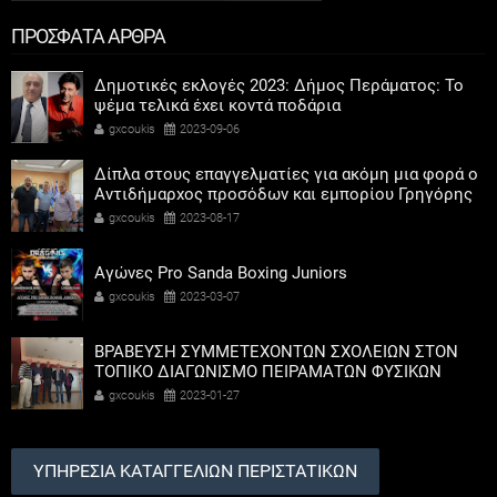
ΠΡΟΣΦΑΤΑ ΑΡΘΡΑ
Δημοτικές εκλογές 2023: Δήμος Περάματος: Το
ψέμα τελικά έχει κοντά ποδάρια
gxcoukis
2023-09-06
Δίπλα στους επαγγελματίες για ακόμη μια φορά ο
Αντιδήμαρχος προσόδων και εμπορίου Γρηγόρης
Καψοκόλης
gxcoukis
2023-08-17
Αγώνες Pro Sanda Boxing Juniors
gxcoukis
2023-03-07
ΒΡΑΒΕΥΣΗ ΣΥΜΜΕΤΕΧΟΝΤΩΝ ΣΧΟΛΕΙΩΝ ΣΤΟΝ
ΤΟΠΙΚΟ ΔΙΑΓΩΝΙΣΜΟ ΠΕΙΡΑΜΑΤΩΝ ΦΥΣΙΚΩΝ
ΕΠΙΣΤΗΜΩΝ
gxcoukis
2023-01-27
ΥΠΗΡΕΣΙΑ ΚΑΤΑΓΓΕΛΙΩΝ ΠΕΡΙΣΤΑΤΙΚΩΝ