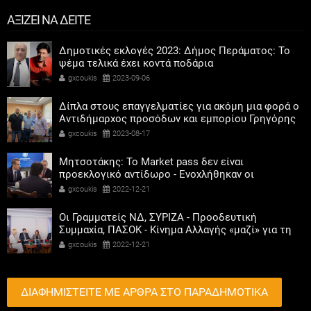
ΑΞΙΖΕΙ ΝΑ ΔΕΙΤΕ
Δημοτικές εκλογές 2023: Δήμος Περάματος: Το
ψέμα τελικά έχει κοντά ποδάρια
gxcoukis
2023-09-06
Δίπλα στους επαγγελματίες για ακόμη μια φορά ο
Αντιδήμαρχος προσόδων και εμπορίου Γρηγόρης
Καψοκόλης
gxcoukis
2023-08-17
Μητσοτάκης: Το Market pass δεν είναι
προεκλογικό αντίδωρο - Ενοχλήθηκαν οι
αριστεροί του χαβιαριού
gxcoukis
2022-12-21
Οι Γραμματείς ΝΔ, ΣΥΡΙΖΑ - Προοδευτική
Συμμαχία, ΠΑΣΟΚ - Κίνημα Αλλαγής «μαζί» για τη
συμμετοχή των γυναικών στην πολιτική
gxcoukis
2022-12-21
ΔΙΑΦΗΜΙΣΤΕΙΤΕ ΜΕ ΑΡΘΡΑ ΣΤΟ ΠΑΡΑΔΗΜΟΤΙΚΑ