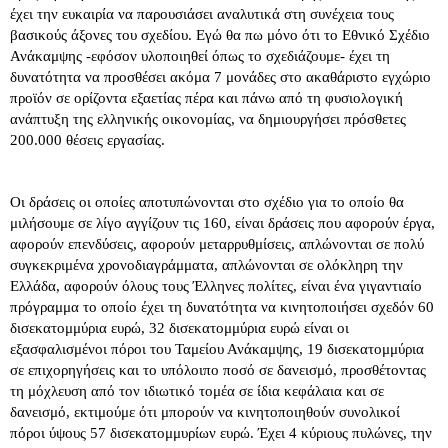
έχει την ευκαιρία να παρουσιάσει αναλυτικά στη συνέχεια τους
βασικούς άξονες του σχεδίου. Εγώ θα πω μόνο ότι το Εθνικό Σχέδιο
Ανάκαμψης -εφόσον υλοποιηθεί όπως το σχεδιάζουμε- έχει τη
δυνατότητα να προσθέσει ακόμα 7 μονάδες στο ακαθάριστο εγχώριο
προϊόν σε ορίζοντα εξαετίας πέρα και πάνω από τη φυσιολογική
ανάπτυξη της ελληνικής οικονομίας, να δημιουργήσει πρόσθετες
200.000 θέσεις εργασίας.
Οι δράσεις οι οποίες αποτυπώνονται στο σχέδιο για το οποίο θα
μιλήσουμε σε λίγο αγγίζουν τις 160, είναι δράσεις που αφορούν έργα,
αφορούν επενδύσεις, αφορούν μεταρρυθμίσεις, απλώνονται σε πολύ
συγκεκριμένα χρονοδιαγράμματα, απλώνονται σε ολόκληρη την
Ελλάδα, αφορούν όλους τους Έλληνες πολίτες, είναι ένα γιγαντιαίο
πρόγραμμα το οποίο έχει τη δυνατότητα να κινητοποιήσει σχεδόν 60
δισεκατομμύρια ευρώ, 32 δισεκατομμύρια ευρώ είναι οι
εξασφαλισμένοι πόροι του Ταμείου Ανάκαμψης, 19 δισεκατομμύρια
σε επιχορηγήσεις και το υπόλοιπο ποσό σε δανεισμό, προσθέτοντας
τη μόχλευση από τον ιδιωτικό τομέα σε ίδια κεφάλαια και σε
δανεισμό, εκτιμούμε ότι μπορούν να κινητοποιηθούν συνολικοί
πόροι ύψους 57 δισεκατομμυρίων ευρώ. Έχει 4 κύριους πυλώνες, την