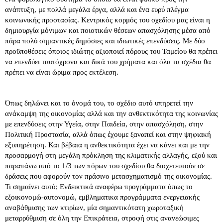
ανάπτυξη, με πολλά μεγάλα έργα, αλλά και ένα ευρύ πλέγμα
κοινωνικής προστασίας. Κεντρικός κορμός του σχεδίου μας είναι η
δημιουργία μόνιμων και ποιοτικών θέσεων απασχόλησης μέσα από
πάρα πολύ σημαντικές δημόσιες και ιδιωτικές επενδύσεις. Με δύο
προϋποθέσεις όποιος ιδιώτης αξιοποιεί πόρους του Ταμείου θα πρέπει
να επενδύει ταυτόχρονα και δικά του χρήματα και όλα τα σχέδια θα
πρέπει να είναι ώριμα προς εκτέλεση.
Όπως δηλώνει και το όνομά του, το σχέδιο αυτό υπηρετεί την
ανάκαμψη της οικονομίας αλλά και την ανθεκτικότητα της κοινωνίας
με επενδύσεις στην Υγεία, στην Παιδεία, στην απασχόληση, στην
Πολιτική Προστασία, αλλά όπως έχουμε ξαναπεί και στην ψηφιακή
εξυπηρέτηση. Και βέβαια η ανθεκτικότητα έχει να κάνει και με την
προσαρμογή στη μεγάλη πρόκληση της κλιματικής αλλαγής, εξού και
παραπάνω από το 1/3 των πόρων του σχεδίου θα διοχετευτούν σε
δράσεις που αφορούν τον πράσινο μετασχηματισμό της οικονομίας.
Τι σημαίνει αυτό; Ενδεικτικά αναφέρω προγράμματα όπως το
εξοικονομώ-αυτονομώ, εμβληματικα προγράμματα ενεργειακής
αναβάθμισης των κτιρίων, μία σημαντικότατη χωροταξική
μεταρρύθμιση σε όλη την Επικράτεια, στροφή στις ανανεώσιμες