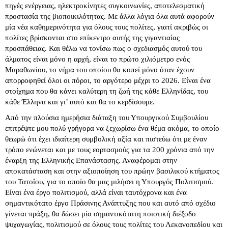
πηγές ενέργειας, ηλεκτροκίνητες συγκοινωνίες, αποτελεσματική
προστασία της βιοποικιλότητας. Με άλλα λόγια όλα αυτά αφορούν
μία νέα καθημερινότητα για όλους τους πολίτες, γιατί ακριβώς οι
πολίτες βρίσκονται στο επίκεντρο αυτής της γιγαντιαίας
προσπάθειας. Και θέλω να τονίσω πως ο σχεδιασμός αυτού του
άλματος είναι μόνο η αρχή, είναι το πρώτο χιλιόμετρο ενός
Μαραθωνίου, το νήμα του οποίου θα κοπεί μόνο όταν έχουν
απορροφηθεί όλοι οι πόροι, το αργότερο μέχρι το 2026. Είναι ένα
στοίχημα που θα κάνει καλύτερη τη ζωή της κάθε Ελληνίδας, του
κάθε Έλληνα και γι’ αυτό και θα το κερδίσουμε.
Από την πλούσια ημερήσια διάταξη του Υπουργικού Συμβουλίου
επιτρέψτε μου πολύ γρήγορα να ξεχωρίσω ένα θέμα ακόμα, το οποίο
θεωρώ ότι έχει ιδιαίτερη συμβολική αξία και πιστεύω ότι με έναν
τρόπο ενώνεται και με τους εορτασμούς για τα 200 χρόνια από την
έναρξη της Ελληνικής Επανάστασης. Αναφέρομαι στην
αποκατάσταση και στην αξιοποίηση του πρώην βασιλικού κτήματος
του Τατοΐου, για το οποίο θα μας μιλήσει η Υπουργός Πολιτισμού.
Είναι ένα έργο πολιτισμού, αλλά είναι ταυτόχρονα και ένα
σημαντικότατο έργο Πράσινης Ανάπτυξης που και αυτό από σχέδιο
γίνεται πράξη, θα δώσει μία σημαντικότατη ποιοτική διέξοδο
ψυχαγωγίας, πολιτισμού σε όλους τους πολίτες του Λεκανοπεδίου και