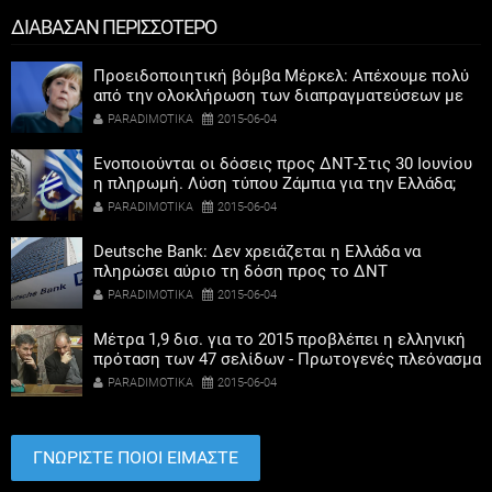
ΔΙΑΒΑΣΑΝ ΠΕΡΙΣΣΟΤΕΡΟ
Προειδοποιητική βόμβα Μέρκελ: Απέχουμε πολύ
από την ολοκλήρωση των διαπραγματεύσεων με
την Ελλάδα
PARADIMOTIKA
2015-06-04
Ενοποιούνται οι δόσεις προς ΔΝΤ-Στις 30 Ιουνίου
η πληρωμή. Λύση τύπου Ζάμπια για την Ελλάδα;
PARADIMOTIKA
2015-06-04
Deutsche Bank: Δεν χρειάζεται η Ελλάδα να
πληρώσει αύριο τη δόση προς το ΔΝΤ
PARADIMOTIKA
2015-06-04
Μέτρα 1,9 δισ. για το 2015 προβλέπει η ελληνική
πρόταση των 47 σελίδων - Πρωτογενές πλεόνασμα
0,6% το 2015
PARADIMOTIKA
2015-06-04
ΓΝΩΡΙΣΤΕ ΠΟΙΟΙ ΕΙΜΑΣΤΕ