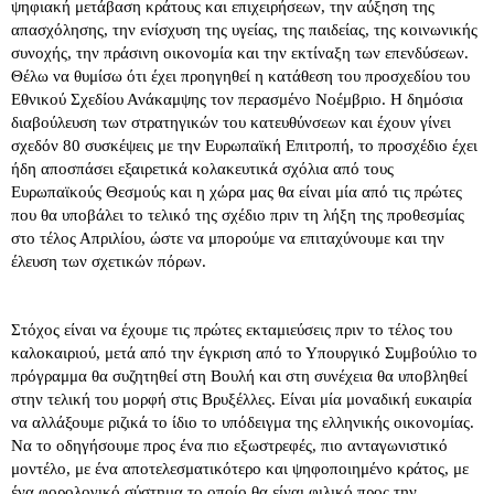
ψηφιακή μετάβαση κράτους και επιχειρήσεων, την αύξηση της
απασχόλησης, την ενίσχυση της υγείας, της παιδείας, της κοινωνικής
συνοχής, την πράσινη οικονομία και την εκτίναξη των επενδύσεων.
Θέλω να θυμίσω ότι έχει προηγηθεί η κατάθεση του προσχεδίου του
Εθνικού Σχεδίου Ανάκαμψης τον περασμένο Νοέμβριο. Η δημόσια
διαβούλευση των στρατηγικών του κατευθύνσεων και έχουν γίνει
σχεδόν 80 συσκέψεις με την Ευρωπαϊκή Επιτροπή, το προσχέδιο έχει
ήδη αποσπάσει εξαιρετικά κολακευτικά σχόλια από τους
Ευρωπαϊκούς Θεσμούς και η χώρα μας θα είναι μία από τις πρώτες
που θα υποβάλει το τελικό της σχέδιο πριν τη λήξη της προθεσμίας
στο τέλος Απριλίου, ώστε να μπορούμε να επιταχύνουμε και την
έλευση των σχετικών πόρων.
Στόχος είναι να έχουμε τις πρώτες εκταμιεύσεις πριν το τέλος του
καλοκαιριού, μετά από την έγκριση από το Υπουργικό Συμβούλιο το
πρόγραμμα θα συζητηθεί στη Βουλή και στη συνέχεια θα υποβληθεί
στην τελική του μορφή στις Βρυξέλλες. Είναι μία μοναδική ευκαιρία
να αλλάξουμε ριζικά το ίδιο το υπόδειγμα της ελληνικής οικονομίας.
Να το οδηγήσουμε προς ένα πιο εξωστρεφές, πιο ανταγωνιστικό
μοντέλο, με ένα αποτελεσματικότερο και ψηφοποιημένο κράτος, με
ένα φορολογικό σύστημα το οποίο θα είναι φιλικό προς την