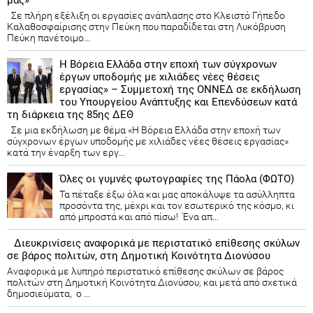
μας»
Σε πλήρη εξέλιξη οι εργασίες ανάπλασης στο Κλειστό Γήπεδο
Καλαθοσφαίρισης στην Πεύκη που παραδίδεται στη Λυκόβρυση
Πεύκη πανέτοιμο...
Η Βόρεια Ελλάδα στην εποχή των σύγχρονων
έργων υποδομής με χιλιάδες νέες θέσεις
εργασίας» – Συμμετοχή της ΟΝΝΕΔ σε εκδήλωση
του Υπουργείου Ανάπτυξης και Επενδύσεων κατά
τη διάρκεια της 85ης ΔΕΘ
Σε μια εκδήλωση με θέμα «Η Βόρεια Ελλάδα στην εποχή των
σύγχρονων έργων υποδομής με χιλιάδες νέες θέσεις εργασίας»
κατά την έναρξη των εργ...
Όλες οι γυμνές φωτογραφίες της Πάολα (ΦΩΤΟ)
Τα πέταξε έξω όλα και μας αποκάλυψε τα ασύλληπτα
προσόντα της, μέχρι και τον εσωτερικό της κόσμο, κι
από μπροστά και από πίσω! Ένα απ...
Διευκρινίσεις αναφορικά με περιστατικό επίθεσης σκύλων
σε βάρος πολιτών, στη Δημοτική Κοινότητα Διονύσου
Αναφορικά με λυπηρό περιστατικό επίθεσης σκύλων σε βάρος
πολιτών στη Δημοτική Κοινότητα Διονύσου, και μετά από σχετικά
δημοσιεύματα, ο ...