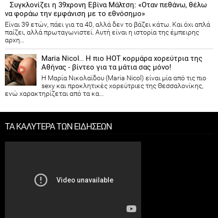
Συγκλονίζει η 39χρονη Εβίνα Μάλτση: «Οταν πεθάνω, θέλω
να φοράω την εμφάνιση με το εθνόσημο»
Είναι 39 ετών, πάει για τα 40, αλλά δεν το βάζει κάτω. Και όχι απλά
παίζει, αλλά πρωταγωνιστεί. Αυτή είναι η ιστορία της έμπειρης
αρχη...
Maria Nicol… Η πιο HOT κορμάρα χορεύτρια της
Αθήνας - βίντεο για τα μάτια σας μόνο!
Η Μαρία Νικολαϊδου (Maria Nicol) είναι μία από τις πιο
sexy και προκλητικές χορεύτριες της Θεσσαλονίκης,
ενώ χαρακτηρίζεται από τα κα...
ΤΑ ΚΑΛΥΤΕΡΑ ΤΩΝ ΕΙΔΗΣΕΩΝ