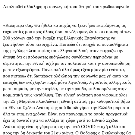
Ακολουθεί ολόκληρη η εισαγωγική τοποθέτησή του πρωθυπουργού:
«Καλημέρα σας. Θα ήθελα καταρχάς να ξεκινήσω εκφράζοντας τις
ευχαριστίες μου προς όλους όσοι συνέδραμαν, ώστε οι εορτασμοί των
200 χρόνων από την έναρξη της Ελληνικής Επανάστασης να
ξεκινήσουν τόσο πετυχημένα. Πιστεύω ότι απηχώ τα συναισθήματα
της μεγάλης πλειοψηφίας του ελληνικού λαού, όταν εκφράζω την
άποψη ότι οι πρόσφατες εκδηλώσεις συνδύασαν περηφάνια με
σεμνότητα, την εθνική ισχύ με τον πολιτισμό και την αυτοπεποίθηση
με την εξωστρέφεια. Πάνω από όλα όμως εξέπεμψαν μία ενότητα,
που πιστεύω ότι διαπέρασε ολόκληρη την κοινωνία μας γι’ αυτό και
ευτυχώς δεν ενόχλησαν παρά μόνο λιγοστούς, λιγοστούς αλλεργικούς
με τη σημαία, με την πατρίδα, με την πρόοδο, φυλακισμένους στην
κομματική τους κατάθλιψη. Την εθνική ανάταση που νιώσαμε όλοι
την 25η Μαρτίου πλαισιώνει η εθνική ανάταξη με καθοριστικό βήμα
το Εθνικό Σχέδιο Ανάκαμψης πού θα οδηγήσει την Ελλάδα μπροστά
όλα τα επόμενα χρόνια. Είναι ένα πρόγραμμα το οποίο πραγματικά
έχει τη δυνατότητα να αλλάξει τη χώρα γιατί το Εθνικό Σχέδιο
Ανάκαμψης είναι η γέφυρα προς την μετά COVID εποχή αλλά και
προς την 3η δεκαετία του 21ου αιώνα. Ο Θοδωρής ο Σκυλακάκης θα