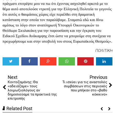
πράγματι επιτρέψτε μου να πω ότι έχοντας ασχοληθεί αρκετά με το
θέμα αυτό αποτελούσε ντροπή για την Ελληνική Πολιτεία το γεγονός
ότι αυτός ο θαυμάσιος χώρος είχε περιέλθει στη δραματική
κατάσταση στην οποία τον παραλάβαμε. Σταματώ εδώ και δίνω
αμέσως το λόγο στον αναπληρωτή Υπουργό Οικονομικών το
Θεόδωρο Σκυλακάκη για την παρουσίαση και την έγκριση του
Ειδικού Σχεδίου Ανάκαμψης έτσι ώστε να μπορούμε στη συνέχεια να
προχωρήσουμε και στην υποβολή του στους Ευρωπαϊκούς Θεσμούς».
ΠΟΛΙΤΙΚΗ
Tweet
Share
Share
Share
Share
Share
0
Next
Previous
Κοντοζαμάνης: Θα
Τι ισχύει για τις αναστολές
«αδειάζαμε» τους
συμβάσεων στις περιοχές
λοιμωξιολόγους αν
που μπήκαν στο «βαθύ
δημοσιεύαμε τα πρακτικά της
κόκκινο»
επιτροπής
Related Post