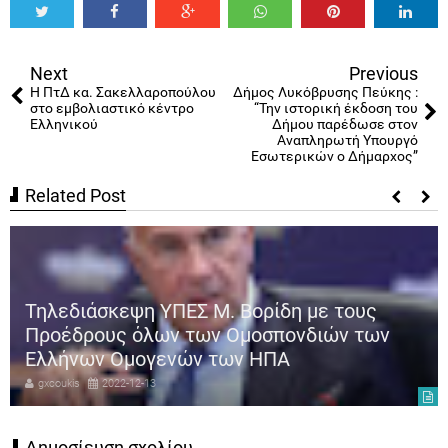
Tweet
Share
Share
Share
Share
Share
0
Next
Previous
Η ΠτΔ κα. Σακελλαροπούλου
Δήμος Λυκόβρυσης Πεύκης :
στο εμβολιαστικό κέντρο
“Την ιστορική έκδοση του
Ελληνικού
Δήμου παρέδωσε στον
Αναπληρωτή Υπουργό
Εσωτερικών ο Δήμαρχος”
Related Post
Τηλεδιάσκεψη ΥΠΕΣ Μ. Βορίδη με τους
Προέδρους όλων των Ομοσπονδιών των
Ελλήνων Ομογενών των ΗΠΑ
gxcoukis
2022-12-13
Δημοσίευση σχολίου