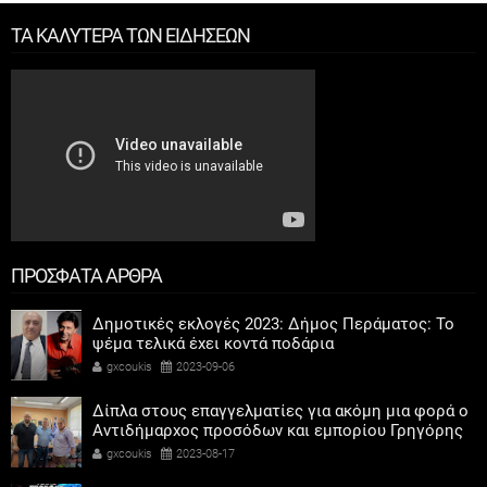
ΤΑ ΚΑΛΥΤΕΡΑ ΤΩΝ ΕΙΔΗΣΕΩΝ
ΠΡΟΣΦΑΤΑ ΑΡΘΡΑ
Δημοτικές εκλογές 2023: Δήμος Περάματος: Το
ψέμα τελικά έχει κοντά ποδάρια
gxcoukis
2023-09-06
Δίπλα στους επαγγελματίες για ακόμη μια φορά ο
Αντιδήμαρχος προσόδων και εμπορίου Γρηγόρης
Καψοκόλης
gxcoukis
2023-08-17