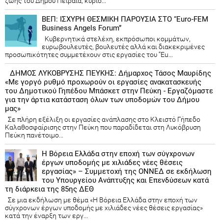
ζωής του Δήμου Πειραιά, κύριο...
ΒΕΠ: ΙΣΧΥΡΗ ΘΕΣΜΙΚΗ ΠΑΡΟΥΣΙΑ ΣΤΟ “Euro-FEM
Business Angels Forum”
Κυβερνητικά στελέχη, εκπρόσωποι κομμάτων,
ευρωβουλευτές, βουλευτές αλλά και διακεκριμένες
προσωπικότητες συμμετέχουν στις εργασίες του “Eu...
ΔΗΜΟΣ ΛΥΚΟΒΡΥΣΗΣ ΠΕΥΚΗΣ: Δήμαρχος Τάσος Μαυρίδης
«Με γοργό ρυθμό προχωρούν οι εργασίες ανακατασκευής
του Δημοτικού Γηπέδου Μπάσκετ στην Πεύκη - Εργαζόμαστε
για την άρτια κατάσταση όλων των υποδομών του Δήμου
μας»
Σε πλήρη εξέλιξη οι εργασίες ανάπλασης στο Κλειστό Γήπεδο
Καλαθοσφαίρισης στην Πεύκη που παραδίδεται στη Λυκόβρυση
Πεύκη πανέτοιμο...
Η Βόρεια Ελλάδα στην εποχή των σύγχρονων
έργων υποδομής με χιλιάδες νέες θέσεις
εργασίας» – Συμμετοχή της ΟΝΝΕΔ σε εκδήλωση
του Υπουργείου Ανάπτυξης και Επενδύσεων κατά
τη διάρκεια της 85ης ΔΕΘ
Σε μια εκδήλωση με θέμα «Η Βόρεια Ελλάδα στην εποχή των
σύγχρονων έργων υποδομής με χιλιάδες νέες θέσεις εργασίας»
κατά την έναρξη των εργ...