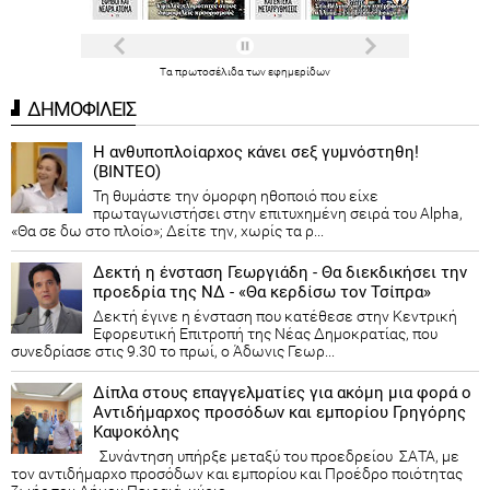
Τα
πρωτοσέλιδα
των
εφημερίδων
ΔΗΜΟΦΙΛΕΙΣ
Η ανθυποπλοίαρχος κάνει σεξ γυμνόστηθη!
(ΒΙΝΤΕΟ)
Τη θυμάστε την όμορφη ηθοποιό που είχε
πρωταγωνιστήσει στην επιτυχημένη σειρά του Alpha,
«Θα σε δω στο πλοίο»; Δείτε την, χωρίς τα ρ...
Δεκτή η ένσταση Γεωργιάδη - Θα διεκδικήσει την
προεδρία της ΝΔ - «Θα κερδίσω τον Τσίπρα»
Δεκτή έγινε η ένσταση που κατέθεσε στην Κεντρική
Εφορευτική Επιτροπή της Νέας Δημοκρατίας, που
συνεδρίασε στις 9.30 το πρωί, ο Άδωνις Γεωρ...
Δίπλα στους επαγγελματίες για ακόμη μια φορά ο
Αντιδήμαρχος προσόδων και εμπορίου Γρηγόρης
Καψοκόλης
Συνάντηση υπήρξε μεταξύ του προεδρείου ΣΑΤΑ, με
τον αντιδήμαρχο προσόδων και εμπορίου και Προέδρο ποιότητας