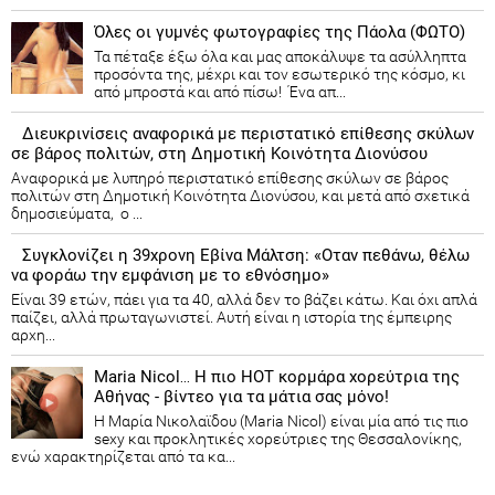
Όλες οι γυμνές φωτογραφίες της Πάολα (ΦΩΤΟ)
Τα πέταξε έξω όλα και μας αποκάλυψε τα ασύλληπτα
προσόντα της, μέχρι και τον εσωτερικό της κόσμο, κι
από μπροστά και από πίσω! Ένα απ...
Διευκρινίσεις αναφορικά με περιστατικό επίθεσης σκύλων
σε βάρος πολιτών, στη Δημοτική Κοινότητα Διονύσου
Αναφορικά με λυπηρό περιστατικό επίθεσης σκύλων σε βάρος
πολιτών στη Δημοτική Κοινότητα Διονύσου, και μετά από σχετικά
δημοσιεύματα, ο ...
Συγκλονίζει η 39χρονη Εβίνα Μάλτση: «Οταν πεθάνω, θέλω
να φοράω την εμφάνιση με το εθνόσημο»
Είναι 39 ετών, πάει για τα 40, αλλά δεν το βάζει κάτω. Και όχι απλά
παίζει, αλλά πρωταγωνιστεί. Αυτή είναι η ιστορία της έμπειρης
αρχη...
Maria Nicol… Η πιο HOT κορμάρα χορεύτρια της
Αθήνας - βίντεο για τα μάτια σας μόνο!
Η Μαρία Νικολαϊδου (Maria Nicol) είναι μία από τις πιο
sexy και προκλητικές χορεύτριες της Θεσσαλονίκης,
ενώ χαρακτηρίζεται από τα κα...