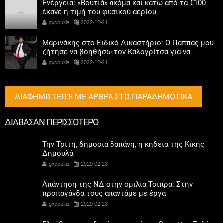
Ενέργεια: «Βουτιά» ακόμα και κάτω από τα €100
έκανε η τιμή του φυσικού αερίου
gxcoukis
2022-12-21
Μαρινάκης στο Ειδικό Δικαστήριο: Ο Παππάς μου
ζήτησε να βοηθήσω τον Καλογρίτσα για να
αποκτήσει σταθμό ο ΣΥΡΙΖΑ
gxcoukis
2022-12-21
ΔΙΑΦΗΜΙΣΤΕΙΤΕ ΜΕ ΑΡΘΡΑ ΣΤΟ ΠΑΡΑΔΗΜΟΤΙΚΑ
ΔΙΑΒΑΣΑΝ ΠΕΡΙΣΣΟΤΕΡΟ
Την Τρίτη, δημοσία δαπάνη, η κηδεία της Κικής
Δημουλά
gxcoukis
2020-02-23
Απάντηση της ΝΔ στην ομιλία Τσίπρα: Στην
προπαγάνδα τους απαντάμε με έργα
gxcoukis
2020-02-23