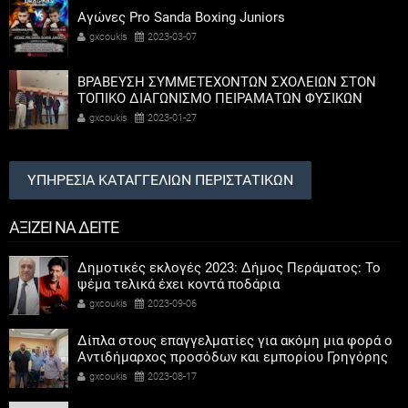
Αγώνες Pro Sanda Boxing Juniors
gxcoukis
2023-03-07
ΒΡΑΒΕΥΣΗ ΣΥΜΜΕΤΕΧΟΝΤΩΝ ΣΧΟΛΕΙΩΝ ΣΤΟΝ
ΤΟΠΙΚΟ ΔΙΑΓΩΝΙΣΜΟ ΠΕΙΡΑΜΑΤΩΝ ΦΥΣΙΚΩΝ
ΕΠΙΣΤΗΜΩΝ
gxcoukis
2023-01-27
ΥΠΗΡΕΣΙΑ ΚΑΤΑΓΓΕΛΙΩΝ ΠΕΡΙΣΤΑΤΙΚΩΝ
ΑΞΙΖΕΙ ΝΑ ΔΕΙΤΕ
Δημοτικές εκλογές 2023: Δήμος Περάματος: Το
ψέμα τελικά έχει κοντά ποδάρια
gxcoukis
2023-09-06
Δίπλα στους επαγγελματίες για ακόμη μια φορά ο
Αντιδήμαρχος προσόδων και εμπορίου Γρηγόρης
Καψοκόλης
gxcoukis
2023-08-17