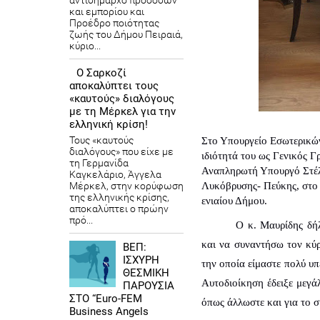
αντιδήμαρχο προσόδων
και εμπορίου και
Προέδρο ποιότητας
ζωής του Δήμου Πειραιά,
κύριο...
Ο Σαρκοζί
αποκαλύπτει τους
«καυτούς» διαλόγους
με τη Μέρκελ για την
ελληνική κρίση!
Τους «καυτούς
Στο Υπουργείο Εσωτερικών
διαλόγους» που είχε με
ιδιότητά του ως Γενικός Γρ
τη Γερμανίδα
Αναπληρωτή Υπουργό Στέλι
Καγκελάριο, Άγγελα
Μέρκελ, στην κορύφωση
Λυκόβρυσης- Πεύκης, στο 
της ελληνικής κρίσης,
ενιαίου Δήμου.
αποκαλύπτει ο πρώην
πρό...
Ο κ. Μαυρίδης δή
και να συναντήσω τον κύρ
ΒΕΠ:
ΙΣΧΥΡΗ
την οποία είμαστε πολύ υπ
ΘΕΣΜΙΚΗ
Αυτοδιοίκηση έδειξε μεγάλ
ΠΑΡΟΥΣΙΑ
ΣΤΟ “Euro-FEM
όπως άλλωστε και για το 
Business Angels