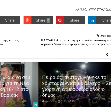
ΔΗΜΟΙ
,
ΠΡΟΤΕΙΝΟΜ
Share
Share
Share
Shar
0
Previou
η της χώρας
ΠΕΣΥΔΑΠ: Απαραίτητη η επαναδιατύπωση το
οι
νομοσχεδίου που αφορά στα ζώα συντροφιά
: «Έχω να σου
Πειραιάς: Φωταγωγήθηκε το
κό για τη Νέα
χριστουγεννιάτικο δέντρο – Σ
κή 18/12 στο
γιορτινή ατμόσφαιρα όλος ο
 Βαρίκας
δήμος
gxcoukis
2022-12-13