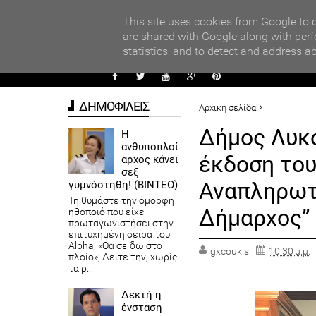
PARADI
ors
This site uses cookies from Google to d
are shared with Google along with perf
statistics, and to detect and address a
ΑΥΤΟΔ
ΔΗΜΟΦΙΛΕΙΣ
Αρχική σελίδα
ΔΗΜΟΙ
ΠΡΟΤΕΙΝΟΜΕΝΟ
Δήμος Λυκό
Η
ανθυποπλοί
Δήμος Λυκόβρυσης Πεύκης :
έκδοση το
αρχος κάνει
Εσωτερικών ο Δήμαρχος”
σεξ
Αναπληρωτ
γυμνόστηθη! (ΒΙΝΤΕΟ)
Τη θυμάστε την όμορφη
Δήμαρχος”
ηθοποιό που είχε
πρωταγωνιστήσει στην
επιτυχημένη σειρά του
Alpha, «Θα σε δω στο
gxcoukis
10:30 μ.μ.
πλοίο»; Δείτε την, χωρίς
τα ρ...
Δεκτή η
ένσταση