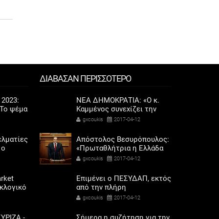
ΔΙΑΒΑΣΑΝ ΠΕΡΙΣΣΟΤΕΡΟ
 2023:
ΝΕΑ ΔΗΜΟΚΡΑΤΙΑ: «Ο κ.
Το ψέμα
Καμμένος συνεχίζει την
ποδάρια
πολιτική του κοροϊδία στα
gxcoukis
2017-04-12
στελέχη των Ενόπλων
Δυνάμεων»
ελματίες
Απόστολος Βεσυρόπουλος:
 ο
«Πρωταθλήτρια η Ελλάδα
σόδων
στην υπερφορολόγηση»
gxcoukis
2017-04-12
όρης
rket
Επιμένει ο ΠΕΣΥΔΑΠ, εκτός
εκλογικό
από την πλήρη
ηκαν οι
νοσοκομειακή περίθαλψη,
gxcoukis
2017-04-12
αριού
στις προληπτικές δράσεις
για την αντιμετώπιση του
ΥΡΙΖΑ -
Σήμερα η συζήτηση για την