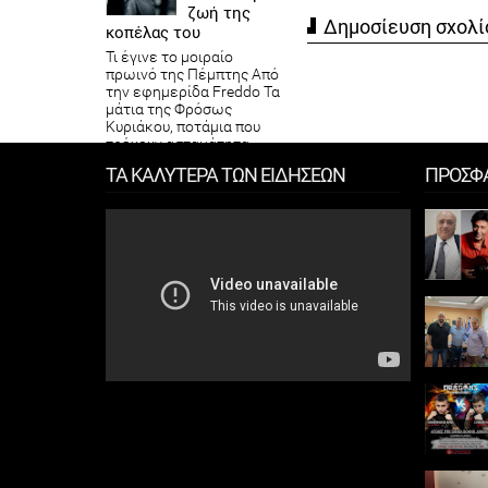
ζωή της
Δημοσίευση σχολί
κοπέλας του
Τι έγινε το μοιραίο
πρωινό της Πέμπτης Από
την εφημερίδα Freddo Τα
μάτια της Φρόσως
Κυριάκου, ποτάμια που
τρέχουν ασταμάτητα....
ΤΑ ΚΑΛΥΤΕΡΑ ΤΩΝ ΕΙΔΗΣΕΩΝ
ΠΡΟΣΦ
ΝΔ: Τα
επίσημα
αποτελέσμα
τα σε 1062
από 1251 τμήματα
Τα επίσημα
αποτελέσματα των
εκλογών της Νέας
Δημοκρατίας​ σε 1062
εκλογικά από 1251
τμήματα - δηλαδή στο
85% της ενσωμάτωσης-
ανακοίνωσ...
Σαμαράς σε
Τσίπρα για