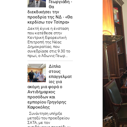
Γεωργιάδη -
Θα
διεκδικήσει την
προεδρία της ΝΔ - «Θα
κερδίσω τον Τσίπρα»
Δεκτή έγινε η ένσταση
που κατέθεσε στην
Κεντρική Εφορευτική
Επιτροπή της Νέας
Δημοκρατίας, που
συνεδρίασε στις 9.30 το
πρωί, ο Άδωνις Γεωρ...
Δίπλα
στους
επαγγελματ
ίες για
ακόμη μια φορά ο
Αντιδήμαρχος
προσόδων και
εμπορίου Γρηγόρης
Καψοκόλης
Συνάντηση υπήρξε
μεταξύ του προεδρείου
ΣΑΤΑ, με τον