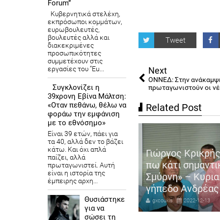
Forum”
Κυβερνητικά στελέχη,
εκπρόσωποι κομμάτων,
ευρωβουλευτές,
βουλευτές αλλά και
Tweet
διακεκριμένες
προσωπικότητες
συμμετέχουν στις
εργασίες του “Eu...
Next
ΟΝΝΕΔ: Στην ανάκαμψ
Συγκλονίζει η
πρωταγωνιστούν οι νέ
39χρονη Εβίνα Μάλτση:
«Οταν πεθάνω, θέλω να
Related Post
φοράω την εμφάνιση
με το εθνόσημο»
Είναι 39 ετών, πάει για
τα 40, αλλά δεν το βάζει
κάτω. Και όχι απλά
ιστουγεννιάτικη Συναυλία
Γιώργος Κρικρής
παίζει, αλλά
υ Δήμου Βάρης Βούλας
πω κάτι σημαντι
πρωταγωνιστεί. Αυτή
είναι η ιστορία της
υλιαγμένης με κορυφαίους
Σμύρνη» – Κυρια
έμπειρης αρχη...
λλιτέχνες
γήπεδο Ανδρέας
Θυσιάστηκε
coukis
2022-12-21
gxcoukis
2022-12-13
για να
σώσει τη