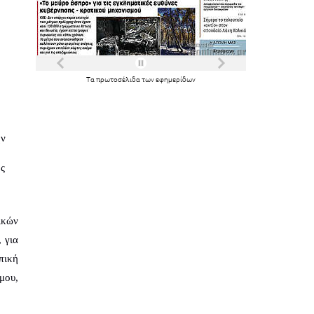
Τα
πρωτοσέλιδα
των
εφημερίδων
ν 
ς 
κών 
για 
ική 
ου, 