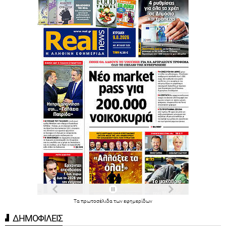
Τα
πρωτοσέλιδα
των
εφημερίδων
ΔΗΜΟΦΙΛΕΙΣ