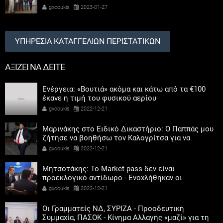
ΕΠΙΣΤΗΜΩΝ
gxcoukis
2023-01-27
ΥΠΗΡΕΣΙΑ ΚΑΤΑΓΓΕΛΙΩΝ ΠΕΡΙΣΤΑΤΙΚΩΝ
ΑΞΙΖΕΙ ΝΑ ΔΕΙΤΕ
Ενέργεια: «Βουτιά» ακόμα και κάτω από τα €100
έκανε η τιμή του φυσικού αερίου
gxcoukis
2022-12-21
Μαρινάκης στο Ειδικό Δικαστήριο: Ο Παππάς μου
ζήτησε να βοηθήσω τον Καλογρίτσα για να
αποκτήσει σταθμό ο ΣΥΡΙΖΑ
gxcoukis
2022-12-21
Μητσοτάκης: Το Market pass δεν είναι
προεκλογικό αντίδωρο - Ενοχλήθηκαν οι
αριστεροί του χαβιαριού
gxcoukis
2022-12-21
Οι Γραμματείς ΝΔ, ΣΥΡΙΖΑ - Προοδευτική
Συμμαχία, ΠΑΣΟΚ - Κίνημα Αλλαγής «μαζί» για τη