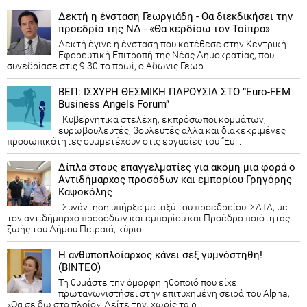
Δεκτή η ένσταση Γεωργιάδη - Θα διεκδικήσει την
προεδρία της ΝΔ - «Θα κερδίσω τον Τσίπρα»
Δεκτή έγινε η ένσταση που κατέθεσε στην Κεντρική
Εφορευτική Επιτροπή της Νέας Δημοκρατίας, που
συνεδρίασε στις 9.30 το πρωί, ο Άδωνις Γεωρ...
ΒΕΠ: ΙΣΧΥΡΗ ΘΕΣΜΙΚΗ ΠΑΡΟΥΣΙΑ ΣΤΟ “Euro-FEM
Business Angels Forum”
Κυβερνητικά στελέχη, εκπρόσωποι κομμάτων,
ευρωβουλευτές, βουλευτές αλλά και διακεκριμένες
προσωπικότητες συμμετέχουν στις εργασίες του “Eu...
Δίπλα στους επαγγελματίες για ακόμη μια φορά ο
Αντιδήμαρχος προσόδων και εμπορίου Γρηγόρης
Καψοκόλης
Συνάντηση υπήρξε μεταξύ του προεδρείου ΣΑΤΑ, με
τον αντιδήμαρχο προσόδων και εμπορίου και Προέδρο ποιότητας
ζωής του Δήμου Πειραιά, κύριο...
Η ανθυποπλοίαρχος κάνει σεξ γυμνόστηθη!
(ΒΙΝΤΕΟ)
Τη θυμάστε την όμορφη ηθοποιό που είχε
πρωταγωνιστήσει στην επιτυχημένη σειρά του Alpha,
«Θα σε δω στο πλοίο»; Δείτε την, χωρίς τα ρ...