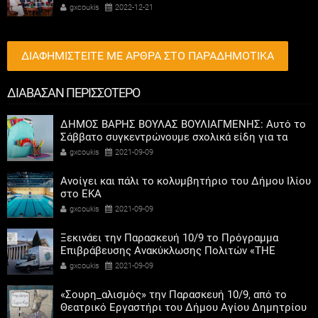
συμμετοχή των γυναικών στην πολιτική
gxcoukis
2022-12-21
ΔΙΑΦΗΜΙΣΤΕΙΤΕ ΜΕ ΑΡΘΡΑ ΣΤΟ ΠΑΡΑΔΗΜΟΤΙΚΑ
ΔΙΑΒΑΣΑΝ ΠΕΡΙΣΣΟΤΕΡΟ
ΔΗΜΟΣ ΒΑΡΗΣ ΒΟΥΛΑΣ ΒΟΥΛΙΑΓΜΕΝΗΣ: Αυτό το
Σάββατο συγκεντρώνουμε σχολικά είδη για τα
παιδιά που έχουν ανάγκη
gxcoukis
2021-09-09
Ανοίγει και πάλι το κολυμβητήριο του Δήμου Ιλίου
στο ΕΚΑ
gxcoukis
2021-09-09
Ξεκινάει την Παρασκευή 10/9 το Πρόγραμμα
Επιβράβευσης Ανακύκλωσης Πολιτών «THE
GREEN CITY» στο Δήμο Διονύσου
gxcoukis
2021-09-09
«Σουρη_αλισμός» την Παρασκευή 10/9, από το
Θεατρικό Εργαστήρι του Δήμου Αγίου Δημητρίου