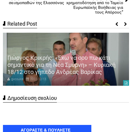
σεισμοπαθών της Ελασσόνας
χρηματοδότηση από το Ταμείο
Ευρωπαϊκής Βοήθειας για
τους Απόρους”
Related Post
Γιώργος Κρικρής: «Έχω να σου πω κάτι
σημαντικό για τη Νέα Σμύρνη» – Κυριακή
18/12 στο γήπεδο Ανδρέας Βαρίκας
gxcoukis
2022-12-13
Δημοσίευση σχολίου