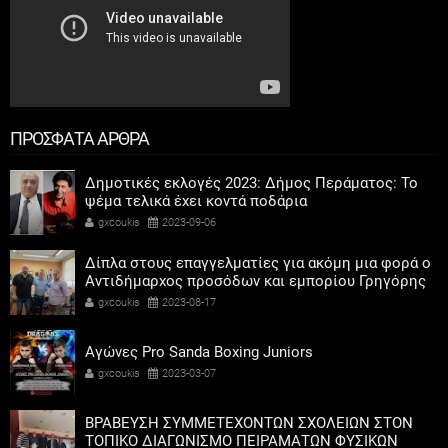
ΠΡΟΣΦΑΤΑ ΑΡΘΡΑ
Δημοτικές εκλογές 2023: Δήμος Περάματος: Το
ψέμα τελικά έχει κοντά ποδάρια
gxcoukis
2023-09-06
Δίπλα στους επαγγελματίες για ακόμη μια φορά ο
Αντιδήμαρχος προσόδων και εμπορίου Γρηγόρης
Καψοκόλης
gxcoukis
2023-08-17
Αγώνες Pro Sanda Boxing Juniors
gxcoukis
2023-03-07
ΒΡΑΒΕΥΣΗ ΣΥΜΜΕΤΕΧΟΝΤΩΝ ΣΧΟΛΕΙΩΝ ΣΤΟΝ
ΤΟΠΙΚΟ ΔΙΑΓΩΝΙΣΜΟ ΠΕΙΡΑΜΑΤΩΝ ΦΥΣΙΚΩΝ