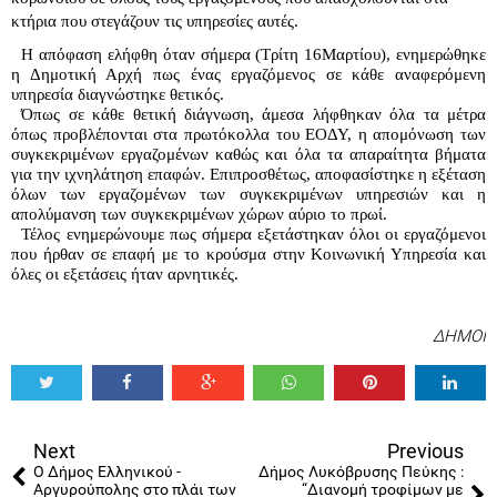
κτήρια που στεγάζουν τις υπηρεσίες αυτές.
Η απόφαση ελήφθη όταν σήμερα (Τρίτη 16Μαρτίου), ενημερώθηκε 
η Δημοτική Αρχή πως ένας εργαζόμενος σε κάθε αναφερόμενη 
υπηρεσία διαγνώστηκε θετικός.
Όπως σε κάθε θετική διάγνωση, άμεσα λήφθηκαν όλα τα μέτρα 
όπως προβλέπονται στα πρωτόκολλα του ΕΟΔΥ, η απομόνωση των 
συγκεκριμένων εργαζομένων καθώς και όλα τα απαραίτητα βήματα 
για την ιχνηλάτηση επαφών. Επιπροσθέτως, αποφασίστηκε η εξέταση 
όλων των εργαζομένων των συγκεκριμένων υπηρεσιών και η 
απολύμανση των συγκεκριμένων χώρων αύριο το πρωί.
Τέλος ενημερώνουμε πως σήμερα εξετάστηκαν όλοι οι εργαζόμενοι 
που ήρθαν σε επαφή με το κρούσμα στην Κοινωνική Υπηρεσία και 
όλες οι εξετάσεις ήταν αρνητικές. 
ΔΗΜΟΙ
Tweet
Share
Share
Share
Share
Share
0
Next
Previous
Ο Δήμος Ελληνικού -
Δήμος Λυκόβρυσης Πεύκης :
Αργυρούπολης στο πλάι των
“Διανομή τροφίμων με