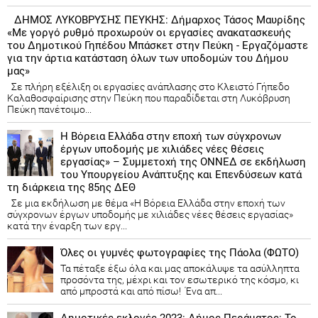
ΔΗΜΟΣ ΛΥΚΟΒΡΥΣΗΣ ΠΕΥΚΗΣ: Δήμαρχος Τάσος Μαυρίδης
«Με γοργό ρυθμό προχωρούν οι εργασίες ανακατασκευής
του Δημοτικού Γηπέδου Μπάσκετ στην Πεύκη - Εργαζόμαστε
για την άρτια κατάσταση όλων των υποδομών του Δήμου
μας»
Σε πλήρη εξέλιξη οι εργασίες ανάπλασης στο Κλειστό Γήπεδο
Καλαθοσφαίρισης στην Πεύκη που παραδίδεται στη Λυκόβρυση
Πεύκη πανέτοιμο...
Η Βόρεια Ελλάδα στην εποχή των σύγχρονων
έργων υποδομής με χιλιάδες νέες θέσεις
εργασίας» – Συμμετοχή της ΟΝΝΕΔ σε εκδήλωση
του Υπουργείου Ανάπτυξης και Επενδύσεων κατά
τη διάρκεια της 85ης ΔΕΘ
Σε μια εκδήλωση με θέμα «Η Βόρεια Ελλάδα στην εποχή των
σύγχρονων έργων υποδομής με χιλιάδες νέες θέσεις εργασίας»
κατά την έναρξη των εργ...
Όλες οι γυμνές φωτογραφίες της Πάολα (ΦΩΤΟ)
Τα πέταξε έξω όλα και μας αποκάλυψε τα ασύλληπτα
προσόντα της, μέχρι και τον εσωτερικό της κόσμο, κι
από μπροστά και από πίσω! Ένα απ...
Δημοτικές εκλογές 2023: Δήμος Περάματος: Το