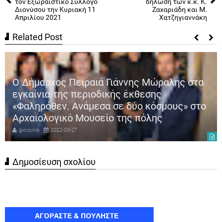
τον Εξωραϊστικό Σύλλογο
δήλωση των κ.κ. Κ.
Διονύσου την Κυριακή 11
Ζαχαριάδη και Μ.
Απριλίου 2021
Χατζηγιαννάκη
Related Post
Ο Δήμαρχος Πειραιά Γιάννης Μώραλης στα
εγκαίνια της περιοδικής έκθεσης
«Φαληρόθεν. Ανάμεσα σε δύο κόσμους» στο
Αρχαιολογικό Μουσείο της πόλης
gxcoukis
2022-09-27
Δημοσίευση σχολίου