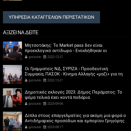
ΥΠΗΡΕΣΙΑ ΚΑΤΑΓΓΕΛΙΩΝ ΠΕΡΙΣΤΑΤΙΚΩΝ
ΑΞΙΖΕΙ ΝΑ ΔΕΙΤΕ
Μητσοτάκης: Το Market pass δεν είναι
προεκλογικό αντίδωρο - Ενοχλήθηκαν οι
αριστεροί του χαβιαριού
gxcoukis
2022-12-21
Οι Γραμματείς ΝΔ, ΣΥΡΙΖΑ - Προοδευτική
Συμμαχία, ΠΑΣΟΚ - Κίνημα Αλλαγής «μαζί» για τη
συμμετοχή των γυναικών στην πολιτική
gxcoukis
2022-12-21
Δημοτικές εκλογές 2023: Δήμος Περάματος: Το
ψέμα τελικά έχει κοντά ποδάρια
gxcoukis
2023-09-06
Δίπλα στους επαγγελματίες για ακόμη μια φορά ο
Αντιδήμαρχος προσόδων και εμπορίου Γρηγόρης
Καψοκόλης
gxcoukis
2023-08-17