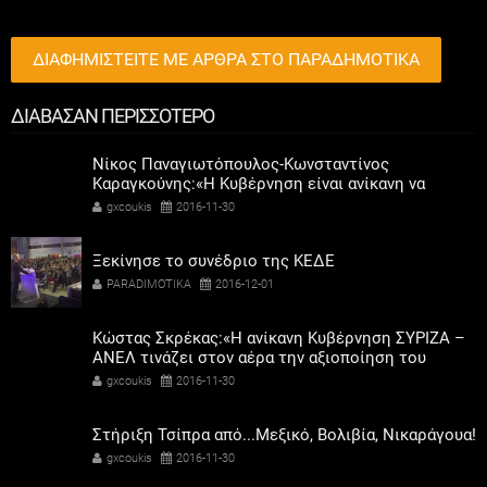
ΔΙΑΦΗΜΙΣΤΕΙΤΕ ΜΕ ΑΡΘΡΑ ΣΤΟ ΠΑΡΑΔΗΜΟΤΙΚΑ
ΔΙΑΒΑΣΑΝ ΠΕΡΙΣΣΟΤΕΡΟ
Νίκος Παναγιωτόπουλος-Κωνσταντίνος
Καραγκούνης:«Η Κυβέρνηση είναι ανίκανη να
διασφαλίσει τη λειτουργία των δομών της
gxcoukis
2016-11-30
Δικαιοσύνης»
Ξεκίνησε το συνέδριο της ΚΕΔΕ
PARADIMOTIKA
2016-12-01
Κώστας Σκρέκας:«Η ανίκανη Κυβέρνηση ΣΥΡΙΖΑ –
ΑΝΕΛ τινάζει στον αέρα την αξιοποίηση του
ΔΕΣΦΑ»
gxcoukis
2016-11-30
Στήριξη Τσίπρα από...Μεξικό, Βολιβία, Νικαράγουα!
gxcoukis
2016-11-30