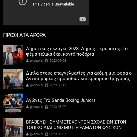
ΠΡΟΣΦΑΤΑ ΑΡΘΡΑ
Δημοτικές εκλογές 2023: Δήμος Περάματος: Το
ψέμα τελικά έχει κοντά ποδάρια
gxcoukis
2023-09-06
Δίπλα στους επαγγελματίες για ακόμη μια φορά ο
Αντιδήμαρχος προσόδων και εμπορίου Γρηγόρης
Καψοκόλης
gxcoukis
2023-08-17
Αγώνες Pro Sanda Boxing Juniors
gxcoukis
2023-03-07
ΒΡΑΒΕΥΣΗ ΣΥΜΜΕΤΕΧΟΝΤΩΝ ΣΧΟΛΕΙΩΝ ΣΤΟΝ
ΤΟΠΙΚΟ ΔΙΑΓΩΝΙΣΜΟ ΠΕΙΡΑΜΑΤΩΝ ΦΥΣΙΚΩΝ
ΕΠΙΣΤΗΜΩΝ
gxcoukis
2023-01-27