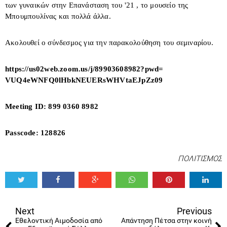
των γυναικών στην Επανάσταση του '21 , το μουσείο της
Μπουμπουλίνας και πολλά άλλα.
Ακολουθεί ο σύνδεσμος για την παρακολούθηση του σεμιναρίου.
https://us02web.zoom.us/j/
89903608982?pwd=
VUQ4eWNFQ0lHbkNEUERsWHVtaEJpZz
09
Meeting ID: 899 0360 8982
Passcode: 128826
ΠΟΛΙΤΙΣΜΟΣ
Tweet
Share
Share
Share
Share
Share
0
Next
Previous
Εθελοντική Αιμοδοσία από
Απάντηση Πέτσα στην κοινή