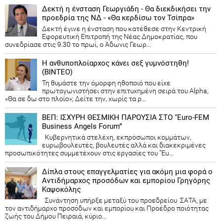
Δεκτή η ένσταση Γεωργιάδη - Θα διεκδικήσει την
προεδρία της ΝΔ - «Θα κερδίσω τον Τσίπρα»
Δεκτή έγινε η ένσταση που κατέθεσε στην Κεντρική
Εφορευτική Επιτροπή της Νέας Δημοκρατίας, που
συνεδρίασε στις 9.30 το πρωί, ο Άδωνις Γεωρ...
Η ανθυποπλοίαρχος κάνει σεξ γυμνόστηθη!
(ΒΙΝΤΕΟ)
Τη θυμάστε την όμορφη ηθοποιό που είχε
πρωταγωνιστήσει στην επιτυχημένη σειρά του Alpha,
«Θα σε δω στο πλοίο»; Δείτε την, χωρίς τα ρ...
ΒΕΠ: ΙΣΧΥΡΗ ΘΕΣΜΙΚΗ ΠΑΡΟΥΣΙΑ ΣΤΟ “Euro-FEM
Business Angels Forum”
Κυβερνητικά στελέχη, εκπρόσωποι κομμάτων,
ευρωβουλευτές, βουλευτές αλλά και διακεκριμένες
προσωπικότητες συμμετέχουν στις εργασίες του “Eu...
Δίπλα στους επαγγελματίες για ακόμη μια φορά ο
Αντιδήμαρχος προσόδων και εμπορίου Γρηγόρης
Καψοκόλης
Συνάντηση υπήρξε μεταξύ του προεδρείου ΣΑΤΑ, με
τον αντιδήμαρχο προσόδων και εμπορίου και Προέδρο ποιότητας
ζωής του Δήμου Πειραιά, κύριο...