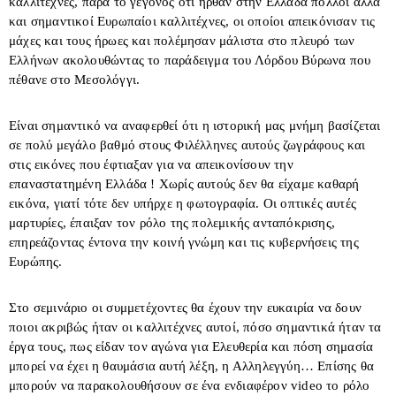
καλλιτέχνες, παρά το γεγονός ότι ήρθαν στην Ελλάδα πολλοί αλλά
και σημαντικοί Ευρωπαίοι καλλιτέχνες, οι οποίοι απεικόνισαν τις
μάχες και τους ήρωες και πολέμησαν μάλιστα στο πλευρό των
Ελλήνων ακολουθώντας το παράδειγμα του Λόρδου Βύρωνα που
πέθανε στο Μεσολόγγι.
Είναι σημαντικό να αναφερθεί ότι η ιστορική μας μνήμη βασίζεται
σε πολύ μεγάλο βαθμό στους Φιλέλληνες αυτούς ζωγράφους και
στις εικόνες που έφτιαξαν για να απεικονίσουν την
επαναστατημένη Ελλάδα ! Χωρίς αυτούς δεν θα είχαμε καθαρή
εικόνα, γιατί τότε δεν υπήρχε η φωτογραφία. Οι οπτικές αυτές
μαρτυρίες, έπαιξαν τον ρόλο της πολεμικής ανταπόκρισης,
επηρεάζοντας έντονα την κοινή γνώμη και τις κυβερνήσεις της
Ευρώπης.
Στο σεμινάριο οι συμμετέχοντες θα έχουν την ευκαιρία να δουν
ποιοι ακριβώς ήταν οι καλλιτέχνες αυτοί, πόσο σημαντικά ήταν τα
έργα τους, πως είδαν τον αγώνα για Ελευθερία και πόση σημασία
μπορεί να έχει η θαυμάσια αυτή λέξη, η Αλληλεγγύη… Επίσης θα
μπορούν να παρακολουθήσουν σε ένα ενδιαφέρον video το ρόλο