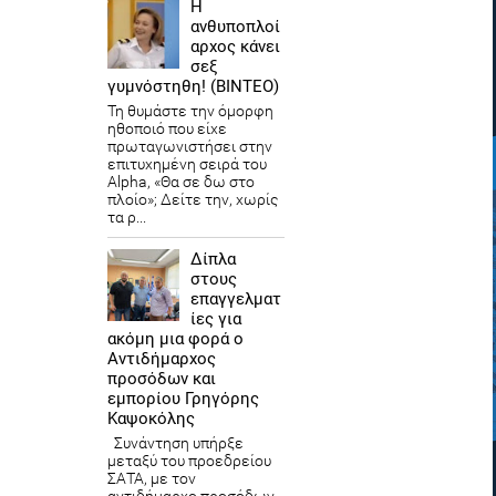
Η
ανθυποπλοί
αρχος κάνει
σεξ
γυμνόστηθη! (ΒΙΝΤΕΟ)
Τη θυμάστε την όμορφη
ηθοποιό που είχε
πρωταγωνιστήσει στην
επιτυχημένη σειρά του
Alpha, «Θα σε δω στο
πλοίο»; Δείτε την, χωρίς
τα ρ...
Δίπλα
στους
επαγγελματ
ίες για
ακόμη μια φορά ο
Αντιδήμαρχος
προσόδων και
εμπορίου Γρηγόρης
Καψοκόλης
Συνάντηση υπήρξε
μεταξύ του προεδρείου
ΣΑΤΑ, με τον