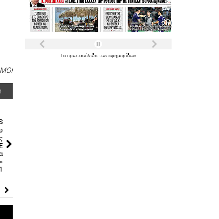
Τα
πρωτοσέλιδα
των
εφημερίδων
ΜΟΙ
e
s
υ
ς
Ε
α
»
1