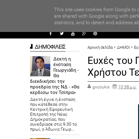
PARADI
ΧΟΛΕΙΩΝ ΣΤΟΝ ΤΟΠΙΚΟ ΔΙΑΓΩΝΙΣΜΟ ΠΕΙΡΑΜΑΤΩΝ ΦΥΣΙΚΩΝ ΕΠΙΣΤ
This site uses cookies from Google to d
are shared with Google along with perf
statistics, and to detect and address a
ΑΥΤΟΔ
ΔΗΜΟΦΙΛΕΙΣ
Αρχική σελίδα
ΔΗΜΟΙ
Ευ
Ευχές του 
Δεκτή η
ένσταση
Χρήστου Τ
Γεωργιάδη -
Θα
διεκδικήσει την
προεδρία της ΝΔ - «Θα
gxcoukis
10:38 μ.μ.
κερδίσω τον Τσίπρα»
Δεκτή έγινε η ένσταση
που κατέθεσε στην
Κεντρική Εφορευτική
Επιτροπή της Νέας
Δημοκρατίας, που
συνεδρίασε στις 9.30 το
πρωί, ο Άδωνις Γεωρ...