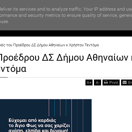
MOTIKA NEWS
ΗΜΩΝ
Qatargate: Νέα ομολογία από Φραντσέσκο Τζιόρτζι - Μ
eliver its services and to analyze traffic. Your IP address and us
ormance and security metrics to ensure quality of service, gener
buse.
ΙΟΙΚΗΣΗ
ΠΟΛΙΤΙΚΗ
ΟΙΚΟΝΟΜΙΑ
LIFESTYL
χές του Προέδρου ΔΣ Δήμου Αθηναίων κ Χρήστου Τεντόμα
Προέδρου ΔΣ Δήμου Αθηναίων 
εντόμα
A
+
A
-
Print
E