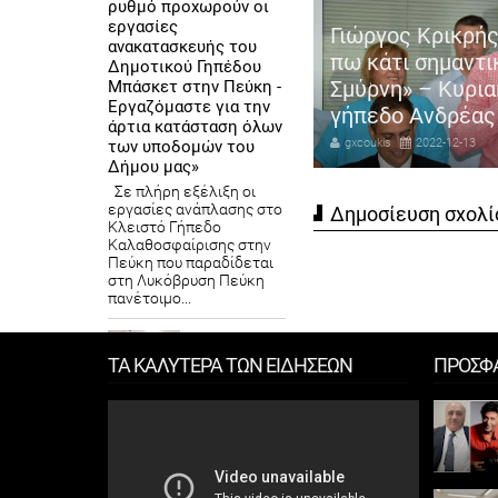
ρυθμό προχωρούν οι
εργασίες
ιστουγεννιάτικη Συναυλία
Γιώργος Κρικρής
ανακατασκευής του
υ Δήμου Βάρης Βούλας
πω κάτι σημαντι
Δημοτικού Γηπέδου
υλιαγμένης με κορυφαίους
Σμύρνη» – Κυρια
Μπάσκετ στην Πεύκη -
Εργαζόμαστε για την
λλιτέχνες
γήπεδο Ανδρέας
άρτια κατάσταση όλων
coukis
2022-12-21
gxcoukis
2022-12-13
των υποδομών του
Δήμου μας»
Σε πλήρη εξέλιξη οι
εργασίες ανάπλασης στο
Δημοσίευση σχολί
Κλειστό Γήπεδο
Καλαθοσφαίρισης στην
Πεύκη που παραδίδεται
στη Λυκόβρυση Πεύκη
πανέτοιμο...
Η Βόρεια
Ελλάδα
ΤΑ ΚΑΛΥΤΕΡΑ ΤΩΝ ΕΙΔΗΣΕΩΝ
ΠΡΟΣΦ
στην εποχή
των
σύγχρονων έργων
υποδομής με χιλιάδες
νέες θέσεις εργασίας»
– Συμμετοχή της