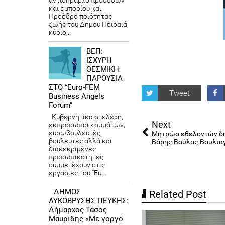
αντιδήμαρχο προσόδων
και εμπορίου και
Προέδρο ποιότητας
ζωής του Δήμου Πειραιά,
κύριο...
ΒΕΠ:
ΙΣΧΥΡΗ
ΘΕΣΜΙΚΗ
ΠΑΡΟΥΣΙΑ
ΣΤΟ “Euro-FEM
Tweet
Business Angels
Forum”
Κυβερνητικά στελέχη,
Next
εκπρόσωποι κομμάτων,
ευρωβουλευτές,
Μητρώο εθελοντών δη
βουλευτές αλλά και
Βάρης Βούλας Βουλια
διακεκριμένες
προσωπικότητες
συμμετέχουν στις
εργασίες του “Eu...
ΔΗΜΟΣ
Related Post
ΛΥΚΟΒΡΥΣΗΣ ΠΕΥΚΗΣ:
Δήμαρχος Τάσος
Μαυρίδης «Με γοργό