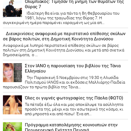
Ολυμπιακός: Τίμησαν τη μνήμη των θυμάτων της
Θύρας 7
Ιδιαίτερη θα είναι για πάντα η 8η Φεβρουαρίου του
1981, λόγω της τραγωδίας της Θύρας 7. Η
συγκεκριμένη ημέρα παραμένει χαραγμένη ως μία απ...
Διευκρινίσεις αναφορικά με περιστατικό επίθεσης σκύλων
σε βάρος πολιτών, στη Δημοτική Κοινότητα Διονύσου
Αναφορικά με λυπηρό περιστατικό επίθεσης σκύλων σε βάρος
πολιτών στη Δημοτική Κοινότητα Διονύσου, και μετά από σχετικά
δημοσιεύματα, ο ...
Στον ΙΑΝΟ η παρουσίαση του βιβλίου της Τάνια
Ελληναίου
Την Παρασκευή 5 Νοεμβρίου στις 19:30 η Αλυσίδα
Πολιτισμού IANOS και οι εκδόσεις Μαλλιάρης-Παιδεία
παρουσιάζουν το πρώτο βιβλίο της Τάνια...
Όλες οι γυμνές φωτογραφίες της Πάολα (ΦΩΤΟ)
Τα πέταξε έξω όλα και μας αποκάλυψε τα ασύλληπτα
προσόντα της, μέχρι και τον εσωτερικό της κόσμο, κι
από μπροστά και από πίσω! Ένα απ...
Πρόγραμμα καταπολέμησης κουνουπιών στην
Περιφερειακή Ενότητα Πειραιά.