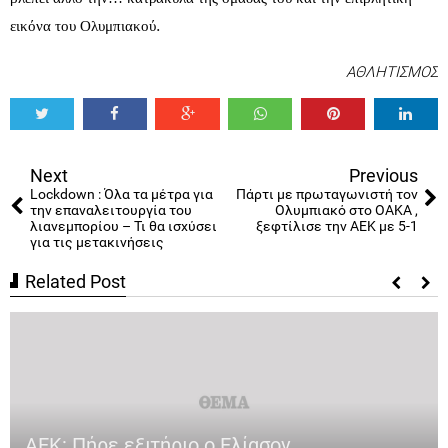
.
εικόνα του Ολυμπιακού
ΑΘΛΗΤΙΣΜΟΣ
Tweet
Share
Share
Share
Share
Share
0
Next
Previous
Lockdown : Όλα τα μέτρα για
Πάρτι με πρωταγωνιστή τον
την επαναλειτουργία του
Ολυμπιακό στο ΟΑΚΑ ,
λιανεμπορίου – Τι θα ισχύσει
ξεφτίλισε την ΑΕΚ με 5-1
για τις μετακινήσεις
Related Post
ΑΕΚ: Πήρε εξιτήριο ο Ελίασον