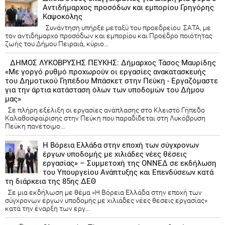
Αντιδήμαρχος προσόδων και εμπορίου Γρηγόρης
Καψοκόλης
Συνάντηση υπήρξε μεταξύ του προεδρείου ΣΑΤΑ, με
τον αντιδήμαρχο προσόδων και εμπορίου και Προέδρο ποιότητας
ζωής του Δήμου Πειραιά, κύριο...
ΔΗΜΟΣ ΛΥΚΟΒΡΥΣΗΣ ΠΕΥΚΗΣ: Δήμαρχος Τάσος Μαυρίδης
«Με γοργό ρυθμό προχωρούν οι εργασίες ανακατασκευής
του Δημοτικού Γηπέδου Μπάσκετ στην Πεύκη - Εργαζόμαστε
για την άρτια κατάσταση όλων των υποδομών του Δήμου
μας»
Σε πλήρη εξέλιξη οι εργασίες ανάπλασης στο Κλειστό Γήπεδο
Καλαθοσφαίρισης στην Πεύκη που παραδίδεται στη Λυκόβρυση
Πεύκη πανέτοιμο...
Η Βόρεια Ελλάδα στην εποχή των σύγχρονων
έργων υποδομής με χιλιάδες νέες θέσεις
εργασίας» – Συμμετοχή της ΟΝΝΕΔ σε εκδήλωση
του Υπουργείου Ανάπτυξης και Επενδύσεων κατά
τη διάρκεια της 85ης ΔΕΘ
Σε μια εκδήλωση με θέμα «Η Βόρεια Ελλάδα στην εποχή των
σύγχρονων έργων υποδομής με χιλιάδες νέες θέσεις εργασίας»
κατά την έναρξη των εργ...