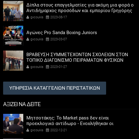
Δίπλα στους επαγγελματίες για ακόμη μια φορά ο
Αντιδήμαρχος προσόδων και εμπορίου Γρηγόρης
Καψοκόλης
gxcoukis
2023-08-17
Αγώνες Pro Sanda Boxing Juniors
gxcoukis
2023-03-07
ΒΡΑΒΕΥΣΗ ΣΥΜΜΕΤΕΧΟΝΤΩΝ ΣΧΟΛΕΙΩΝ ΣΤΟΝ
ΤΟΠΙΚΟ ΔΙΑΓΩΝΙΣΜΟ ΠΕΙΡΑΜΑΤΩΝ ΦΥΣΙΚΩΝ
ΕΠΙΣΤΗΜΩΝ
gxcoukis
2023-01-27
ΥΠΗΡΕΣΙΑ ΚΑΤΑΓΓΕΛΙΩΝ ΠΕΡΙΣΤΑΤΙΚΩΝ
ΑΞΙΖΕΙ ΝΑ ΔΕΙΤΕ
Μητσοτάκης: Το Market pass δεν είναι
προεκλογικό αντίδωρο - Ενοχλήθηκαν οι
αριστεροί του χαβιαριού
gxcoukis
2022-12-21