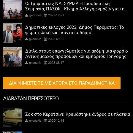
Οι Γραμματείς ΝΔ, ΣΥΡΙΖΑ - Προοδευτική
Συμμαχία, ΠΑΣΟΚ - Κίνημα Αλλαγής «μαζί» για τη
συμμετοχή των γυναικών στην πολιτική
gxcoukis
2022-12-21
Δημοτικές εκλογές 2023: Δήμος Περάματος: Το
ψέμα τελικά έχει κοντά ποδάρια
gxcoukis
2023-09-06
Δίπλα στους επαγγελματίες για ακόμη μια φορά ο
Αντιδήμαρχος προσόδων και εμπορίου Γρηγόρης
Καψοκόλης
gxcoukis
2023-08-17
ΔΙΑΦΗΜΙΣΤΕΙΤΕ ΜΕ ΑΡΘΡΑ ΣΤΟ ΠΑΡΑΔΗΜΟΤΙΚΑ
ΔΙΑΒΑΣΑΝ ΠΕΡΙΣΣΟΤΕΡΟ
Σοκ στο Κερατσίνι: Κρεμάστηκε άνδρας σε πλατεία
gxcoukis
2020-12-16