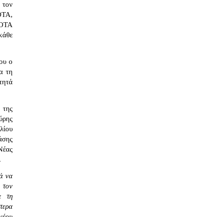
 τον
ΟΤΑ,
 ΟΤΑ
κάθε
ου ο
α τη
ότητά
 της
ύρης
λίου
άσης
Νέας
.
ά να
 τον
α τη
τερα
νέου