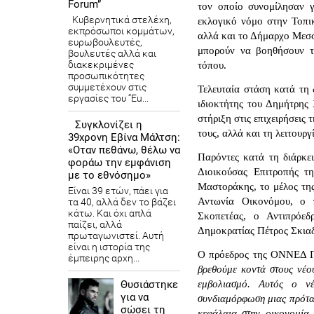
Forum”
τον οποίο συνομίλησαν γ
Κυβερνητικά στελέχη,
εκλογικό νόμο στην Τοπι
εκπρόσωποι κομμάτων,
αλλά και το Δήμαρχο Μεσ
ευρωβουλευτές,
μπορούν να βοηθήσουν τις
βουλευτές αλλά και
διακεκριμένες
τόπου.
προσωπικότητες
συμμετέχουν στις
Τελευταία στάση κατά τη
εργασίες του “Eu...
ιδιοκτήτης του Δημήτρης
στήριξη στις επιχειρήσεις
Συγκλονίζει η
τους, αλλά και τη λειτουρ
39χρονη Εβίνα Μάλτση:
«Οταν πεθάνω, θέλω να
Παρόντες κατά τη διάρκε
φοράω την εμφάνιση
Διοικούσας Επιτροπής τ
με το εθνόσημο»
Μαστοράκης, το μέλος τη
Είναι 39 ετών, πάει για
Αντωνία Οικονόμου, ο 
τα 40, αλλά δεν το βάζει
κάτω. Και όχι απλά
Σκοπετέας, ο Αντιπρόε
παίζει, αλλά
Δημοκρατίας Πέτρος Σκι
πρωταγωνιστεί. Αυτή
είναι η ιστορία της
Ο πρόεδρος της ΟΝΝΕΔ Π
έμπειρης αρχη...
βρεθούμε κοντά στους νέο
Θυσιάστηκε
εμβολιασμό. Αυτός ο νέ
για να
συνδιαμόρφωση μιας πρότα
σώσει τη
κεφάλαια στην οικονομία