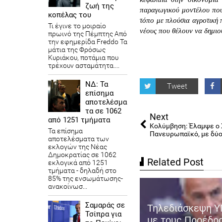
ζωή της
παραγωγικού μοντέλου που
κοπέλας του
τόπο με πλούσια αγροτική 
Τι έγινε το μοιραίο
νέους που θέλουν να δημιο
πρωινό της Πέμπτης Από
την εφημερίδα Freddo Τα
μάτια της Φρόσως
Κυριάκου, ποτάμια που
τρέχουν ασταμάτητα....
ΝΔ: Τα
Tweet
επίσημα
αποτελέσμα
τα σε 1062
Next
από 1251 τμήματα
Κολύμβηση: Έλαμψε ο 
Τα επίσημα
Πανευρωπαϊκό, με δύο
αποτελέσματα των
εκλογών της Νέας
Δημοκρατίας​ σε 1062
Related Post
εκλογικά από 1251
τμήματα - δηλαδή στο
85% της ενσωμάτωσης-
ανακοίνωσ...
Σαμαράς σε
Τηλεδιάσκεψη Υ
Τσίπρα για
 Βορίδης: Έτσι θα εφαρμοστεί
με τους Προέδρ