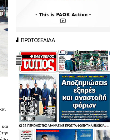
ΠΡΩΤΟΣΕΛΙΔΑ
και
 και
Στην
άβει