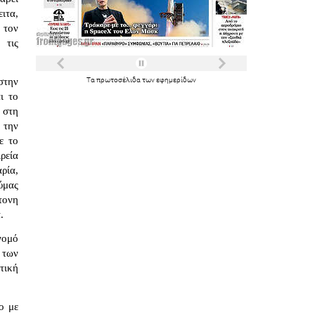
ιτα,
 τον
 τις
στην
Τα
πρωτοσέλιδα
των
εφημερίδων
ι το
 στη
 την
ε το
ρεία
ρία,
ύμας
ντονη
.
νομό
 των
τική
ο με