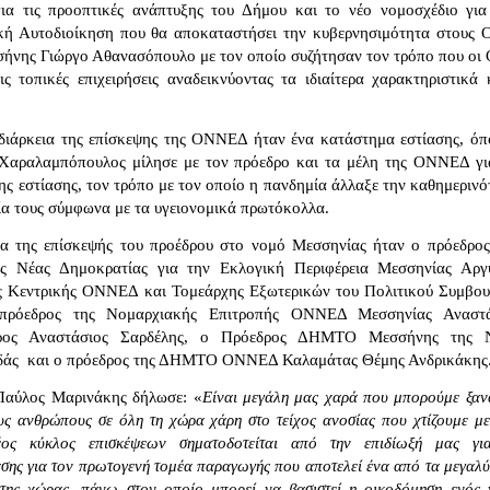
ια τις προοπτικές ανάπτυξης του Δήμου και το νέο νομοσχέδιο για
κή Αυτοδιοίκηση που θα αποκαταστήσει την κυβερνησιμότητα στους 
σήνης Γιώργο Αθανασόπουλο με τον οποίο συζήτησαν τον τρόπο που οι
 τοπικές επιχειρήσεις αναδεικνύοντας τα ιδιαίτερα χαρακτηριστικά 
 διάρκεια της επίσκεψης της ΟΝΝΕΔ ήταν ένα κατάστημα εστίασης, όπ
 Χαραλαμπόπουλος μίλησε με τον πρόεδρο και τα μέλη της ΟΝΝΕΔ γι
 της εστίασης, τον τρόπο με τον οποίο η πανδημία άλλαξε την καθημεριν
γία τους σύμφωνα με τα υγειονομικά πρωτόκολλα.
ια της επίσκεψής του προέδρου στο νομό Μεσσηνίας ήταν ο πρόεδρος
ης Νέας Δημοκρατίας για την Εκλογική Περιφέρεια Μεσσηνίας Αργ
ς Κεντρικής ΟΝΝΕΔ και Τομεάρχης Εξωτερικών του Πολιτικού Συμβου
πρόεδρος της Νομαρχιακής Επιτροπής ΟΝΝΕΔ Μεσσηνίας Αναστ
δρος Αναστάσιος Σαρδέλης, ο Πρόεδρος ΔΗΜΤΟ Μεσσήνης της 
αδάς και ο πρόεδρος της ΔΗΜΤΟ ΟΝΝΕΔ Καλαμάτας Θέμης Ανδρικάκης
αύλος Μαρινάκης δήλωσε: «
Είναι μεγάλη μας χαρά που μπορούμε ξαν
υς ανθρώπους σε όλη τη χώρα χάρη στο τείχος ανοσίας που χτίζουμε με
ος κύκλος επισκέψεων σηματοδοτείται από την επιδίωξή μας γι
σης για τον πρωτογενή τομέα παραγωγής που αποτελεί ένα από τα μεγαλύ
 της χώρας, πάνω στον οποίο μπορεί να βασιστεί η οικοδόμηση ενός 