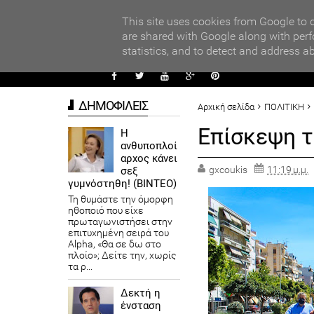
PARADI
ors
This site uses cookies from Google to d
are shared with Google along with perf
statistics, and to detect and address a
ΑΥΤΟΔ
ΔΗΜΟΦΙΛΕΙΣ
Αρχική σελίδα
ΠΟΛΙΤΙΚΗ
Επίσκεψη 
Η
ανθυποπλοί
αρχος κάνει
gxcoukis
11:19 μ.μ.
σεξ
γυμνόστηθη! (ΒΙΝΤΕΟ)
Τη θυμάστε την όμορφη
ηθοποιό που είχε
πρωταγωνιστήσει στην
επιτυχημένη σειρά του
Alpha, «Θα σε δω στο
πλοίο»; Δείτε την, χωρίς
τα ρ...
Δεκτή η
ένσταση