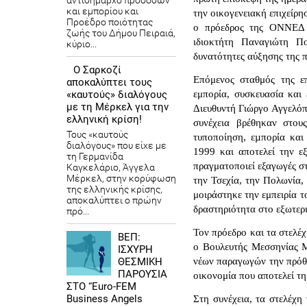
αντιδήμαρχο προσόδων
και εμπορίου και
την οικογενειακή επιχείρ
Προέδρο ποιότητας
ο πρόεδρος της ΟΝΝΕΔ 
ζωής του Δήμου Πειραιά,
ιδιοκτήτη Παναγιώτη Π
κύριο...
δυνατότητες αύξησης της π
Ο Σαρκοζί
Επόμενος σταθμός της ε
αποκαλύπτει τους
«καυτούς» διαλόγους
εμπορία, συσκευασία και
με τη Μέρκελ για την
Διευθυντή Γιώργο Αγγελόπ
ελληνική κρίση!
συνέχεια βρέθηκαν στου
Τους «καυτούς
τυποποίηση, εµπορία και
διαλόγους» που είχε με
1999 και αποτελεί την εξ
τη Γερμανίδα
πραγματοποιεί εξαγωγές στ
Καγκελάριο, Άγγελα
Μέρκελ, στην κορύφωση
την Τσεχία, την Πολωνία,
της ελληνικής κρίσης,
μοιράστηκε την εμπειρία τ
αποκαλύπτει ο πρώην
δραστηριότητα στο εξωτερι
πρό...
Τον πρόεδρο και τα στελέ
ΒΕΠ:
ο Βουλευτής Μεσσηνίας Μ
ΙΣΧΥΡΗ
ΘΕΣΜΙΚΗ
νέων παραγωγών την πρόθε
ΠΑΡΟΥΣΙΑ
οικονομία που αποτελεί τη
ΣΤΟ “Euro-FEM
Business Angels
Στη συνέχεια, τα στελέ