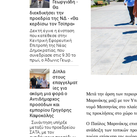
Γεωργιάδη -
Θα
διεκδικήσει την
προεδρία της ΝΔ - «Θα
κερδίσω τον Τσίπρα»
Δεκτή έγινε η ένσταση
που κατέθεσε στην
Κεντρική Εφορευτική
Επιτροπή της Νέας
Δημοκρατίας, που
συνεδρίασε στις 9.30 το
πρωί, ο Άδωνις Γεωρ...
Δίπλα
στους
επαγγελματ
ίες για
ακόμη μια φορά ο
Μετά την άρση των περιορ
Αντιδήμαρχος
Μαρινάκης μαζί με τον Υ
προσόδων και
νομό Μεσσηνίας στο πλαίσ
εμπορίου Γρηγόρης
τις προκλήσεις στο χώρο 
Καψοκόλης
Συνάντηση υπήρξε
Ο Παύλος Μαρινάκης επισκ
μεταξύ του προεδρείου
ανάδειξη των τοπικών προ
ΣΑΤΑ, με τον
πρώτη επίσκεψη της ημέρα