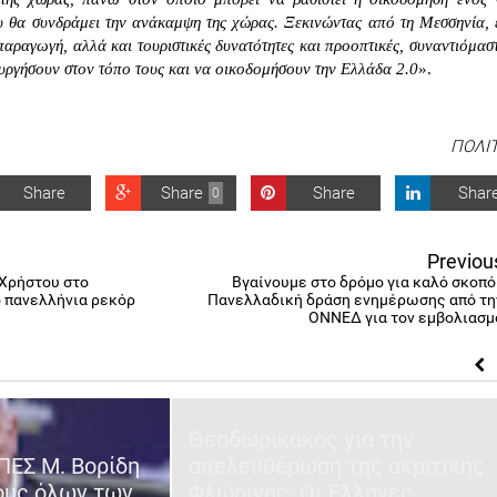
 θα συνδράμει την ανάκαμψη της χώρας. Ξεκινώντας από τη Μεσσηνία, 
παραγωγή, αλλά και τουριστικές δυνατότητες και προοπτικές, συναντιόμασ
υργήσουν στον τόπο τους και να οικοδομήσουν την Ελλάδα 2.0
».
ΠΟΛΙ
Share
Share
Share
Shar
0
Previou
Χρήστου στο
Βγαίνουμε στο δρόμο για καλό σκοπό 
 πανελλήνια ρεκόρ
Πανελλαδική δράση ενημέρωσης από τη
ΟΝΝΕΔ για τον εμβολιασμ
Θεοδωρικάκος για την
ΠΕΣ Μ. Βορίδη
απελευθέρωση της ακριτικής
ους όλων των
Φλώρινας: Οι Έλληνες