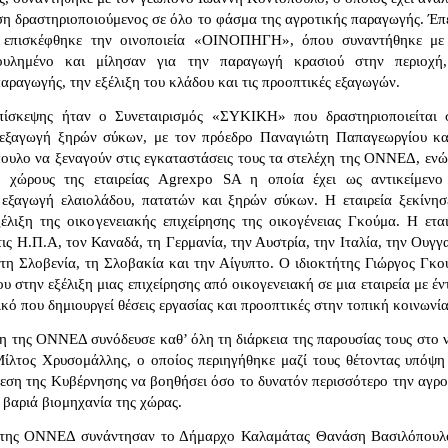
ηση δραστηριοποιούμενος σε όλο το φάσμα της αγροτικής παραγωγής. Έπε
επισκέφθηκε την οινοποιεία «ΟΙΝΟΠΗΓΗ», όπου συναντήθηκε με
ουλημένο και μίλησαν για την παραγωγή κρασιού στην περιοχή,
αραγωγής, την εξέλιξη του κλάδου και τις προοπτικές εξαγωγών.
πίσκεψης ήταν ο Συνεταιρισμός «ΣΥΚΙΚΗ» που δραστηριοποιείται 
 εξαγωγή ξηρών σύκων, με τον πρόεδρο Παναγιώτη Παπαγεωργίου κα
ουλο να ξεναγούν στις εγκαταστάσεις τους τα στελέχη της ΟΝΝΕΔ, ενώ
ς χώρους της εταιρείας Agrexpo SA η οποία έχει ως αντικείμενο
 εξαγωγή ελαιολάδου, πατατών και ξηρών σύκων. Η εταιρεία ξεκίνησ
έλιξη της οικογενειακής επιχείρησης της οικογένειας Γκούμα. Η εται
ις Η.Π.Α, τον Καναδά, τη Γερμανία, την Αυστρία, την Ιταλία, την Ουγγα
 τη Σλοβενία, τη Σλοβακία και την Αίγυπτο. Ο ιδιοκτήτης Γιώργος Γκο
ου στην εξέλιξη μιας επιχείρησης από οικογενειακή σε μια εταιρεία με έ
κό που δημιουργεί θέσεις εργασίας και προοπτικές στην τοπική κοινωνία
χη της ΟΝΝΕΔ συνόδευσε καθ’ όλη τη διάρκεια της παρουσίας τους στο 
ίλτος Χρυσομάλλης, ο οποίος περιηγήθηκε μαζί τους θέτοντας υπόψη
ση της Κυβέρνησης να βοηθήσει όσο το δυνατόν περισσότερο την αγρο
 βαριά βιομηχανία της χώρας.
χη της ΟΝΝΕΔ συνάντησαν το Δήμαρχο Καλαμάτας Θανάση Βασιλόπουλ