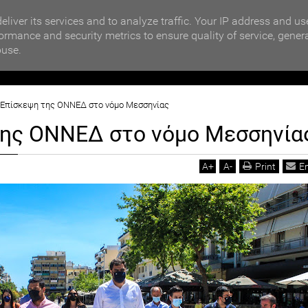
MOTIKA NEWS
ΒΡΑΒΕΥΣΗ ΣΥΜΜΕΤΕΧΟΝΤΩΝ ΣΧΟΛΕΙΩΝ ΣΤΟΝ ΤΟΠΙΚΟ 
eliver its services and to analyze traffic. Your IP address and us
ormance and security metrics to ensure quality of service, gener
buse.
ΙΟΙΚΗΣΗ
ΠΟΛΙΤΙΚΗ
ΟΙΚΟΝΟΜΙΑ
LIFESTYL
Επίσκεψη της ΟΝΝΕΔ στο νόμο Μεσσηνίας
της ΟΝΝΕΔ στο νόμο Μεσσηνία
A
+
A
-
Print
E