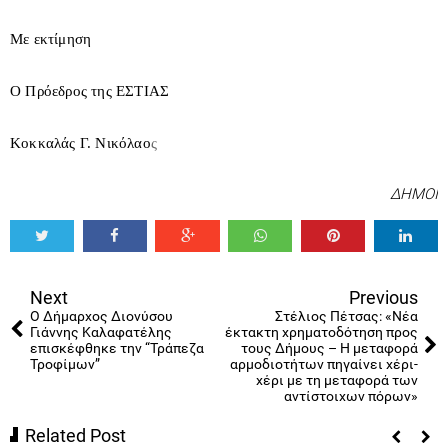
Με εκτίμηση
Ο Πρόεδρος της ΕΣΤΙΑΣ
Κοκκαλάς Γ. Νικόλαο
ς
ΔΗΜΟΙ
Tweet
Share
Share
Share
Share
Share
0
Next
Previous
Ο Δήμαρχος Διονύσου
Στέλιος Πέτσας: «Νέα
Γιάννης Καλαφατέλης
έκτακτη χρηματοδότηση προς
επισκέφθηκε την “Τράπεζα
τους Δήμους – Η μεταφορά
Τροφίμων”
αρμοδιοτήτων πηγαίνει χέρι-
χέρι με τη μεταφορά των
αντίστοιχων πόρων»
Related Post