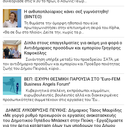
συνεδρίασε στις 9.30 το πρωί, ο Άδωνις Γεωρ...
Η ανθυποπλοίαρχος κάνει σεξ γυμνόστηθη!
(ΒΙΝΤΕΟ)
Τη θυμάστε την όμορφη ηθοποιό που είχε
πρωταγωνιστήσει στην επιτυχημένη σειρά του Alpha,
«Θα σε δω στο πλοίο»; Δείτε την, χωρίς τα ρ...
Δίπλα στους επαγγελματίες για ακόμη μια φορά ο
Αντιδήμαρχος προσόδων και εμπορίου Γρηγόρης
Καψοκόλης
Συνάντηση υπήρξε μεταξύ του προεδρείου ΣΑΤΑ, με
τον αντιδήμαρχο προσόδων και εμπορίου και Προέδρο ποιότητας
ζωής του Δήμου Πειραιά, κύριο...
ΒΕΠ: ΙΣΧΥΡΗ ΘΕΣΜΙΚΗ ΠΑΡΟΥΣΙΑ ΣΤΟ “Euro-FEM
Business Angels Forum”
Κυβερνητικά στελέχη, εκπρόσωποι κομμάτων,
ευρωβουλευτές, βουλευτές αλλά και διακεκριμένες
προσωπικότητες συμμετέχουν στις εργασίες του “Eu...
ΔΗΜΟΣ ΛΥΚΟΒΡΥΣΗΣ ΠΕΥΚΗΣ: Δήμαρχος Τάσος Μαυρίδης
«Με γοργό ρυθμό προχωρούν οι εργασίες ανακατασκευής
του Δημοτικού Γηπέδου Μπάσκετ στην Πεύκη - Εργαζόμαστε
για την άρτια κατάσταση όλων των υποδομών του Δήμου