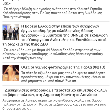
μας»
Σε πλήρη εξέλιξη οι εργασίες ανάπλασης στο Κλειστό Γήπεδο
Καλαθοσφαίρισης στην Πεύκη που παραδίδεται στη Λυκόβρυση
Πεύκη πανέτοιμο...
Η Βόρεια Ελλάδα στην εποχή των σύγχρονων
έργων υποδομής με χιλιάδες νέες θέσεις
εργασίας» – Συμμετοχή της ΟΝΝΕΔ σε εκδήλωση
του Υπουργείου Ανάπτυξης και Επενδύσεων κατά
τη διάρκεια της 85ης ΔΕΘ
Σε μια εκδήλωση με θέμα «Η Βόρεια Ελλάδα στην εποχή των
σύγχρονων έργων υποδομής με χιλιάδες νέες θέσεις εργασίας»
κατά την έναρξη των εργ...
Όλες οι γυμνές φωτογραφίες της Πάολα (ΦΩΤΟ)
Τα πέταξε έξω όλα και μας αποκάλυψε τα ασύλληπτα
προσόντα της, μέχρι και τον εσωτερικό της κόσμο, κι
από μπροστά και από πίσω! Ένα απ...
Διευκρινίσεις αναφορικά με περιστατικό επίθεσης σκύλων
σε βάρος πολιτών, στη Δημοτική Κοινότητα Διονύσου
Αναφορικά με λυπηρό περιστατικό επίθεσης σκύλων σε βάρος
πολιτών στη Δημοτική Κοινότητα Διονύσου, και μετά από σχετικά
δημοσιεύματα, ο ...