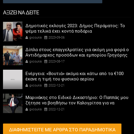
ΑΞΙΖΕΙ ΝΑ ΔΕΙΤΕ
Δημοτικές εκλογές 2023: Δήμος Περάματος: Το
ψέμα τελικά έχει κοντά ποδάρια
gxcoukis
2023-09-06
Δίπλα στους επαγγελματίες για ακόμη μια φορά ο
Αντιδήμαρχος προσόδων και εμπορίου Γρηγόρης
Καψοκόλης
gxcoukis
2023-08-17
Ενέργεια: «Βουτιά» ακόμα και κάτω από τα €100
έκανε η τιμή του φυσικού αερίου
gxcoukis
2022-12-21
Μαρινάκης στο Ειδικό Δικαστήριο: Ο Παππάς μου
ζήτησε να βοηθήσω τον Καλογρίτσα για να
αποκτήσει σταθμό ο ΣΥΡΙΖΑ
gxcoukis
2022-12-21
ΔΙΑΦΗΜΙΣΤΕΙΤΕ ΜΕ ΑΡΘΡΑ ΣΤΟ ΠΑΡΑΔΗΜΟΤΙΚΑ