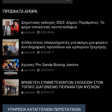
ΠΡΟΣΦΑΤΑ ΑΡΘΡΑ
Δημοτικές εκλογές 2023: Δήμος Περάματος: Το
ψέμα τελικά έχει κοντά ποδάρια
gxcoukis
2023-09-06
Δίπλα στους επαγγελματίες για ακόμη μια φορά ο
Αντιδήμαρχος προσόδων και εμπορίου Γρηγόρης
Καψοκόλης
gxcoukis
2023-08-17
Αγώνες Pro Sanda Boxing Juniors
gxcoukis
2023-03-07
ΒΡΑΒΕΥΣΗ ΣΥΜΜΕΤΕΧΟΝΤΩΝ ΣΧΟΛΕΙΩΝ ΣΤΟΝ
ΤΟΠΙΚΟ ΔΙΑΓΩΝΙΣΜΟ ΠΕΙΡΑΜΑΤΩΝ ΦΥΣΙΚΩΝ
ΕΠΙΣΤΗΜΩΝ
gxcoukis
2023-01-27
ΥΠΗΡΕΣΙΑ ΚΑΤΑΓΓΕΛΙΩΝ ΠΕΡΙΣΤΑΤΙΚΩΝ