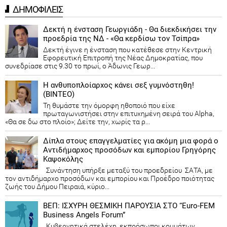
ΔΗΜΟΦΙΛΕΙΣ
Δεκτή η ένσταση Γεωργιάδη - Θα διεκδικήσει την
προεδρία της ΝΔ - «Θα κερδίσω τον Τσίπρα»
Δεκτή έγινε η ένσταση που κατέθεσε στην Κεντρική
Εφορευτική Επιτροπή της Νέας Δημοκρατίας, που
συνεδρίασε στις 9.30 το πρωί, ο Άδωνις Γεωρ...
Η ανθυποπλοίαρχος κάνει σεξ γυμνόστηθη!
(ΒΙΝΤΕΟ)
Τη θυμάστε την όμορφη ηθοποιό που είχε
πρωταγωνιστήσει στην επιτυχημένη σειρά του Alpha,
«Θα σε δω στο πλοίο»; Δείτε την, χωρίς τα ρ...
Δίπλα στους επαγγελματίες για ακόμη μια φορά ο
Αντιδήμαρχος προσόδων και εμπορίου Γρηγόρης
Καψοκόλης
Συνάντηση υπήρξε μεταξύ του προεδρείου ΣΑΤΑ, με
τον αντιδήμαρχο προσόδων και εμπορίου και Προέδρο ποιότητας
ζωής του Δήμου Πειραιά, κύριο...
ΒΕΠ: ΙΣΧΥΡΗ ΘΕΣΜΙΚΗ ΠΑΡΟΥΣΙΑ ΣΤΟ “Euro-FEM
Business Angels Forum”
Κυβερνητικά στελέχη, εκπρόσωποι κομμάτων,