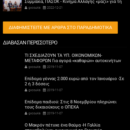
Συμμαχία, ΠΑΣΟΚ - Κίνημα Αλλαγής «μαζί» για τη
συμμετοχή των γυναικών στην πολιτική
gxcoukis
2022-12-21
ΔΙΑΦΗΜΙΣΤΕΙΤΕ ΜΕ ΑΡΘΡΑ ΣΤΟ ΠΑΡΑΔΗΜΟΤΙΚΑ
ΔΙΑΒΑΣΑΝ ΠΕΡΙΣΣΟΤΕΡΟ
ΤΙ ΣΧΕΔΙΑΖΟΥΝ ΤΑ ΥΠ. ΟΙΚΟΝΟΜΙΚΩΝ-
ΜΕΤΑΦΟΡΩΝ Για αγορά «καθαρών» αυτοκινήτων
-Καινούρια και μεταχειρισμένα
gxcoukis
2019-11-07
Επίδομα γέννας 2.000 ευρώ από τον Ιανουάριο -Σε
2 ή 3 δόσεις
gxcoukis
2019-11-07
Επίδομα παιδιού: Στις 8 Νοεμβρίου πληρώνει
τους δικαιούχους ο ΟΠΕΚΑ
gxcoukis
2019-11-07
O Μακρόν πέτυχε ένα θαύμα -Η Γαλλία