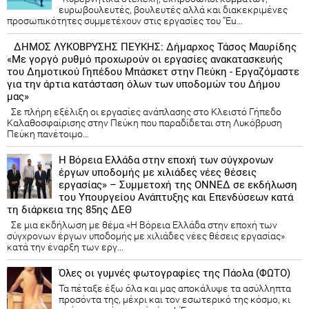
ευρωβουλευτές, βουλευτές αλλά και διακεκριμένες
προσωπικότητες συμμετέχουν στις εργασίες του “Eu...
ΔΗΜΟΣ ΛΥΚΟΒΡΥΣΗΣ ΠΕΥΚΗΣ: Δήμαρχος Τάσος Μαυρίδης
«Με γοργό ρυθμό προχωρούν οι εργασίες ανακατασκευής
του Δημοτικού Γηπέδου Μπάσκετ στην Πεύκη - Εργαζόμαστε
για την άρτια κατάσταση όλων των υποδομών του Δήμου
μας»
Σε πλήρη εξέλιξη οι εργασίες ανάπλασης στο Κλειστό Γήπεδο
Καλαθοσφαίρισης στην Πεύκη που παραδίδεται στη Λυκόβρυση
Πεύκη πανέτοιμο...
Η Βόρεια Ελλάδα στην εποχή των σύγχρονων
έργων υποδομής με χιλιάδες νέες θέσεις
εργασίας» – Συμμετοχή της ΟΝΝΕΔ σε εκδήλωση
του Υπουργείου Ανάπτυξης και Επενδύσεων κατά
τη διάρκεια της 85ης ΔΕΘ
Σε μια εκδήλωση με θέμα «Η Βόρεια Ελλάδα στην εποχή των
σύγχρονων έργων υποδομής με χιλιάδες νέες θέσεις εργασίας»
κατά την έναρξη των εργ...
Όλες οι γυμνές φωτογραφίες της Πάολα (ΦΩΤΟ)
Τα πέταξε έξω όλα και μας αποκάλυψε τα ασύλληπτα
προσόντα της, μέχρι και τον εσωτερικό της κόσμο, κι