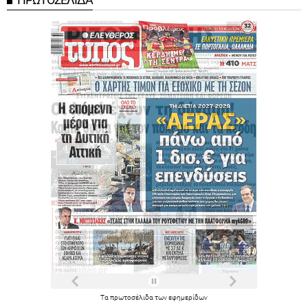
Τα
πρωτοσέλιδα
των
εφημερίδων