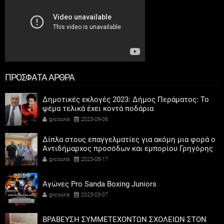
ΠΡΟΣΦΑΤΑ ΑΡΘΡΑ
Δημοτικές εκλογές 2023: Δήμος Περάματος: Το
ψέμα τελικά έχει κοντά ποδάρια
gxcoukis
2023-09-06
Δίπλα στους επαγγελματίες για ακόμη μια φορά ο
Αντιδήμαρχος προσόδων και εμπορίου Γρηγόρης
Καψοκόλης
gxcoukis
2023-08-17
Αγώνες Pro Sanda Boxing Juniors
gxcoukis
2023-03-07
ΒΡΑΒΕΥΣΗ ΣΥΜΜΕΤΕΧΟΝΤΩΝ ΣΧΟΛΕΙΩΝ ΣΤΟΝ