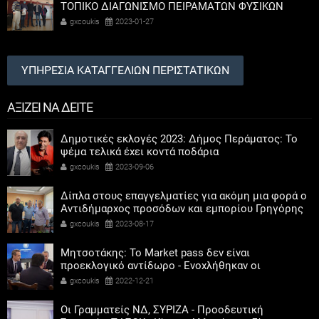
ΤΟΠΙΚΟ ΔΙΑΓΩΝΙΣΜΟ ΠΕΙΡΑΜΑΤΩΝ ΦΥΣΙΚΩΝ
ΕΠΙΣΤΗΜΩΝ
gxcoukis
2023-01-27
ΥΠΗΡΕΣΙΑ ΚΑΤΑΓΓΕΛΙΩΝ ΠΕΡΙΣΤΑΤΙΚΩΝ
ΑΞΙΖΕΙ ΝΑ ΔΕΙΤΕ
Δημοτικές εκλογές 2023: Δήμος Περάματος: Το
ψέμα τελικά έχει κοντά ποδάρια
gxcoukis
2023-09-06
Δίπλα στους επαγγελματίες για ακόμη μια φορά ο
Αντιδήμαρχος προσόδων και εμπορίου Γρηγόρης
Καψοκόλης
gxcoukis
2023-08-17
Μητσοτάκης: Το Market pass δεν είναι
προεκλογικό αντίδωρο - Ενοχλήθηκαν οι
αριστεροί του χαβιαριού
gxcoukis
2022-12-21
Οι Γραμματείς ΝΔ, ΣΥΡΙΖΑ - Προοδευτική