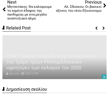
Next
Previous
Μητσοτάκης: Θα καλύψουμε
Αλ. Σδούκου: Οι βασικοί
το χαμένο έδαφος της
άξονες του νέου Εξοικονομώ
πανδημίας με ένα μεγάλο
αναπτυξιακό άλμα
Related Post
ΗΠΑ: Ο ρόλος «κλειδί» στην επανεκλογή
του Τραμπ τριών Ρεπουμπλικανών
«αρνητών» των εκλογών του 2020
gxcoukis
2022-11-08
Δημοσίευση σχολίου