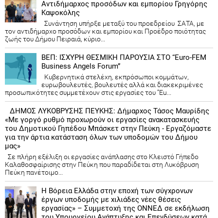
Αντιδήμαρχος προσόδων και εμπορίου Γρηγόρης
Καψοκόλης
Συνάντηση υπήρξε μεταξύ του προεδρείου ΣΑΤΑ, με
τον αντιδήμαρχο προσόδων και εμπορίου και Προέδρο ποιότητας
ζωής του Δήμου Πειραιά, κύριο...
ΒΕΠ: ΙΣΧΥΡΗ ΘΕΣΜΙΚΗ ΠΑΡΟΥΣΙΑ ΣΤΟ “Euro-FEM
Business Angels Forum”
Κυβερνητικά στελέχη, εκπρόσωποι κομμάτων,
ευρωβουλευτές, βουλευτές αλλά και διακεκριμένες
προσωπικότητες συμμετέχουν στις εργασίες του “Eu...
ΔΗΜΟΣ ΛΥΚΟΒΡΥΣΗΣ ΠΕΥΚΗΣ: Δήμαρχος Τάσος Μαυρίδης
«Με γοργό ρυθμό προχωρούν οι εργασίες ανακατασκευής
του Δημοτικού Γηπέδου Μπάσκετ στην Πεύκη - Εργαζόμαστε
για την άρτια κατάσταση όλων των υποδομών του Δήμου
μας»
Σε πλήρη εξέλιξη οι εργασίες ανάπλασης στο Κλειστό Γήπεδο
Καλαθοσφαίρισης στην Πεύκη που παραδίδεται στη Λυκόβρυση
Πεύκη πανέτοιμο...
Η Βόρεια Ελλάδα στην εποχή των σύγχρονων
έργων υποδομής με χιλιάδες νέες θέσεις
εργασίας» – Συμμετοχή της ΟΝΝΕΔ σε εκδήλωση
του Υπουργείου Ανάπτυξης και Επενδύσεων κατά