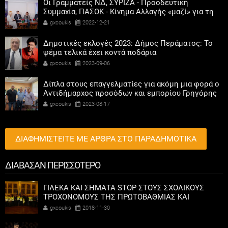
Οι Γραμματείς ΝΔ, ΣΥΡΙΖΑ - Προοδευτική
Συμμαχία, ΠΑΣΟΚ - Κίνημα Αλλαγής «μαζί» για τη
συμμετοχή των γυναικών στην πολιτική
gxcoukis
2022-12-21
Δημοτικές εκλογές 2023: Δήμος Περάματος: Το
ψέμα τελικά έχει κοντά ποδάρια
gxcoukis
2023-09-06
Δίπλα στους επαγγελματίες για ακόμη μια φορά ο
Αντιδήμαρχος προσόδων και εμπορίου Γρηγόρης
Καψοκόλης
gxcoukis
2023-08-17
ΔΙΑΦΗΜΙΣΤΕΙΤΕ ΜΕ ΑΡΘΡΑ ΣΤΟ ΠΑΡΑΔΗΜΟΤΙΚΑ
ΔΙΑΒΑΣΑΝ ΠΕΡΙΣΣΟΤΕΡΟ
ΓΙΛΕΚΑ ΚΑΙ ΣΗΜΑΤΑ STOP ΣΤΟΥΣ ΣΧΟΛΙΚΟΥΣ
ΤΡΟΧΟΝΟΜΟΥΣ ΤΗΣ ΠΡΩΤΟΒΑΘΜΙΑΣ ΚΑΙ
ΔΕΥΤΕΡΟΒΑΘΜΙΑΣ ΕΚΠΑΙΔΕΥΣΗΣ
gxcoukis
2018-11-30