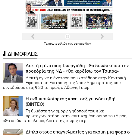
Τα
πρωτοσέλιδα
των
εφημερίδων
ΔΗΜΟΦΙΛΕΙΣ
Δεκτή η ένσταση Γεωργιάδη - Θα διεκδικήσει την
προεδρία της ΝΔ - «Θα κερδίσω τον Τσίπρα»
Δεκτή έγινε η ένσταση που κατέθεσε στην Κεντρική
Εφορευτική Επιτροπή της Νέας Δημοκρατίας, που
συνεδρίασε στις 9.30 το πρωί, ο Άδωνις Γεωρ...
Η ανθυποπλοίαρχος κάνει σεξ γυμνόστηθη!
(ΒΙΝΤΕΟ)
Τη θυμάστε την όμορφη ηθοποιό που είχε
πρωταγωνιστήσει στην επιτυχημένη σειρά του Alpha,
«Θα σε δω στο πλοίο»; Δείτε την, χωρίς τα ρ...
Δίπλα στους επαγγελματίες για ακόμη μια φορά ο