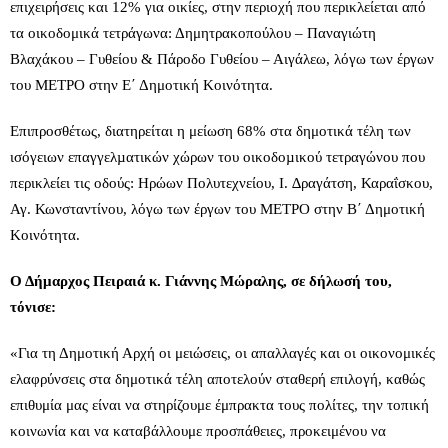
επιχειρήσεις και 12% για οικίες, στην περιοχή που περικλείεται από
τα οικοδομικά τετράγωνα: Δημητρακοπούλου – Παναγιώτη
Βλαχάκου – Γυθείου & Πάροδο Γυθείου – Αιγάλεω, λόγω των έργων
του ΜΕΤΡΟ στην Ε΄ Δημοτική Κοινότητα.
Επιπροσθέτως, διατηρείται η μείωση 68% στα δημοτικά τέλη των
ισόγειων επαγγελµατικών χώρων του οικοδοµικού τετραγώνου που
περικλείει τις οδούς: Ηρώων Πολυτεχνείου, Ι. ∆ραγάτση, Καραΐσκου,
Αγ. Κωνσταντίνου, λόγω των έργων του ΜΕΤΡΟ στην Β΄ Δημοτική
Κοινότητα.
Ο Δήμαρχος Πειραιά κ. Γιάννης Μώραλης, σε δήλωσή του,
τόνισε:
«Για τη Δημοτική Αρχή οι μειώσεις, οι απαλλαγές και οι οικονομικές
ελαφρύνσεις στα δημοτικά τέλη αποτελούν σταθερή επιλογή, καθώς
επιθυμία μας είναι να στηρίζουμε έμπρακτα τους πολίτες, την τοπική
κοινωνία και να καταβάλλουμε προσπάθειες, προκειμένου να