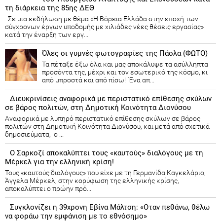
τη διάρκεια της 85ης ΔΕΘ
Σε μια εκδήλωση με θέμα «Η Βόρεια Ελλάδα στην εποχή των
σύγχρονων έργων υποδομής με χιλιάδες νέες θέσεις εργασίας»
κατά την έναρξη των εργ...
Όλες οι γυμνές φωτογραφίες της Πάολα (ΦΩΤΟ)
Τα πέταξε έξω όλα και μας αποκάλυψε τα ασύλληπτα
προσόντα της, μέχρι και τον εσωτερικό της κόσμο, κι
από μπροστά και από πίσω! Ένα απ...
Διευκρινίσεις αναφορικά με περιστατικό επίθεσης σκύλων
σε βάρος πολιτών, στη Δημοτική Κοινότητα Διονύσου
Αναφορικά με λυπηρό περιστατικό επίθεσης σκύλων σε βάρος
πολιτών στη Δημοτική Κοινότητα Διονύσου, και μετά από σχετικά
δημοσιεύματα, ο ...
Ο Σαρκοζί αποκαλύπτει τους «καυτούς» διαλόγους με τη
Μέρκελ για την ελληνική κρίση!
Τους «καυτούς διαλόγους» που είχε με τη Γερμανίδα Καγκελάριο,
Άγγελα Μέρκελ, στην κορύφωση της ελληνικής κρίσης,
αποκαλύπτει ο πρώην πρό...
Συγκλονίζει η 39χρονη Εβίνα Μάλτση: «Οταν πεθάνω, θέλω
να φοράω την εμφάνιση με το εθνόσημο»