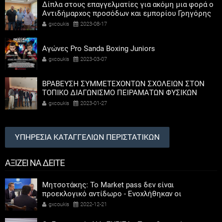
Δίπλα στους επαγγελματίες για ακόμη μια φορά ο
Αντιδήμαρχος προσόδων και εμπορίου Γρηγόρης
Καψοκόλης
gxcoukis
2023-08-17
Αγώνες Pro Sanda Boxing Juniors
gxcoukis
2023-03-07
ΒΡΑΒΕΥΣΗ ΣΥΜΜΕΤΕΧΟΝΤΩΝ ΣΧΟΛΕΙΩΝ ΣΤΟΝ
ΤΟΠΙΚΟ ΔΙΑΓΩΝΙΣΜΟ ΠΕΙΡΑΜΑΤΩΝ ΦΥΣΙΚΩΝ
ΕΠΙΣΤΗΜΩΝ
gxcoukis
2023-01-27
ΥΠΗΡΕΣΙΑ ΚΑΤΑΓΓΕΛΙΩΝ ΠΕΡΙΣΤΑΤΙΚΩΝ
ΑΞΙΖΕΙ ΝΑ ΔΕΙΤΕ
Μητσοτάκης: Το Market pass δεν είναι
προεκλογικό αντίδωρο - Ενοχλήθηκαν οι
αριστεροί του χαβιαριού
gxcoukis
2022-12-21