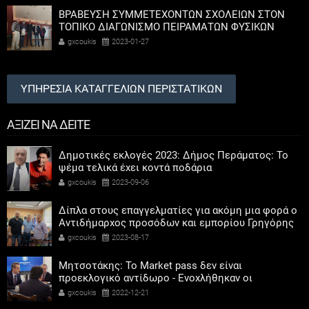
ΒΡΑΒΕΥΣΗ ΣΥΜΜΕΤΕΧΟΝΤΩΝ ΣΧΟΛΕΙΩΝ ΣΤΟΝ
ΤΟΠΙΚΟ ΔΙΑΓΩΝΙΣΜΟ ΠΕΙΡΑΜΑΤΩΝ ΦΥΣΙΚΩΝ
ΕΠΙΣΤΗΜΩΝ
gxcoukis
2023-01-27
ΥΠΗΡΕΣΙΑ ΚΑΤΑΓΓΕΛΙΩΝ ΠΕΡΙΣΤΑΤΙΚΩΝ
ΑΞΙΖΕΙ ΝΑ ΔΕΙΤΕ
Δημοτικές εκλογές 2023: Δήμος Περάματος: Το
ψέμα τελικά έχει κοντά ποδάρια
gxcoukis
2023-09-06
Δίπλα στους επαγγελματίες για ακόμη μια φορά ο
Αντιδήμαρχος προσόδων και εμπορίου Γρηγόρης
Καψοκόλης
gxcoukis
2023-08-17
Μητσοτάκης: Το Market pass δεν είναι
προεκλογικό αντίδωρο - Ενοχλήθηκαν οι
αριστεροί του χαβιαριού
gxcoukis
2022-12-21