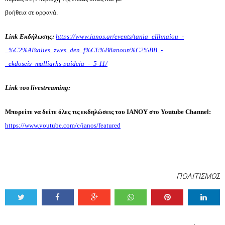
βοήθεια σε ορφανά.
Link Εκδήλωσης:
https://www.ianos.gr/events/tania_ellhnaiou_-
_%C2%ABxilies_zwes_den_f%CE%B8anoun%C2%BB_-
_ekdoseis_malliarhs-paideia_-_5-11/
Link του livestreaming:
Μπορείτε να δείτε όλες τις εκδηλώσεις του ΙΑΝΟΥ στο Youtube Channel: 
https://www.youtube.com/c/ianos/featured
ΠΟΛΙΤΙΣΜΟΣ
Tweet
Share
Share
Share
Share
Share
0