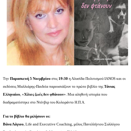
Την 
Παρασκευή 5 Νοεμβρίου
 στις 
19:30
 η Αλυσίδα Πολιτισμού IANOS και οι 
εκδόσεις Μαλλιάρης-Παιδεία 
παρουσιάζουν το πρώτο βιβλίο 
της 
Τάνιας 
Ελληναίου
, «
Χίλιες ζωές δεν φθάνουν
». Μια
 αληθινή ιστορία που 
διαδραματίστηκε στο Ντένβερ του Κολοράντο Η.Π.Α.
Για το βίβλιο θα μιλήσουν οι: 
Βάνα Λάγιου
, Life and Executive Coaching, μέλος Πανελλήνιου Συλλόγου 