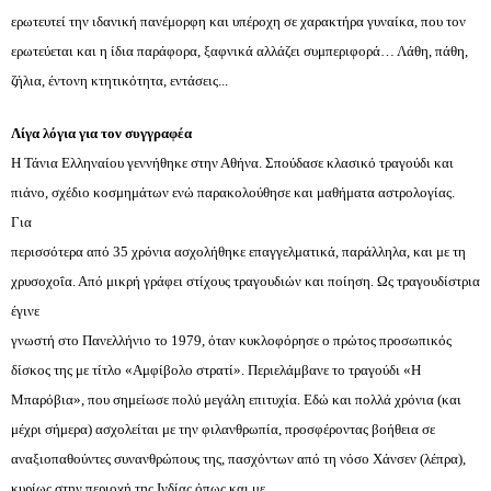
ερωτευτεί την ιδανική πανέμορφη και υπέροχη σε χαρακτήρα γυναίκα, που τον 
ερωτεύεται και η ίδια παράφορα, ξαφνικά αλλάζει συμπεριφορά… Λάθη, πάθη, 
ζήλια, έντονη κτητικότητα, εντάσεις... 
Λίγα λόγια για τον συγγραφέα
Η Τάνια Ελληναίου γεννήθηκε στην Αθήνα. Σπούδασε κλασικό τραγούδι και 
πιάνο, σχέδιο κοσμημάτων ενώ παρακολούθησε και μαθήματα αστρολογίας. 
Για 
περισσότερα από 35 χρόνια ασχολήθηκε επαγγελματικά, παράλληλα, και με τη 
χρυσοχοΐα. Από μικρή γράφει στίχους τραγουδιών και ποίηση. Ως τραγουδίστρια 
έγινε 
γνωστή στο Πανελλήνιο το 1979, όταν κυκλοφόρησε ο πρώτος προσωπικός 
δίσκος της με τίτλο «Αμφίβολο στρατί». Περιελάμβανε το τραγούδι «Η 
Μπαρόβια», που σημείωσε πολύ μεγάλη επιτυχία. Εδώ και πολλά χρόνια (και 
μέχρι σήμερα) ασχολείται με την φιλανθρωπία, προσφέροντας βοήθεια σε 
αναξιοπαθούντες συνανθρώπους της, πασχόντων από τη νόσο Χάνσεν (λέπρα), 
κυρίως στην περιοχή της Ινδίας όπως και με 