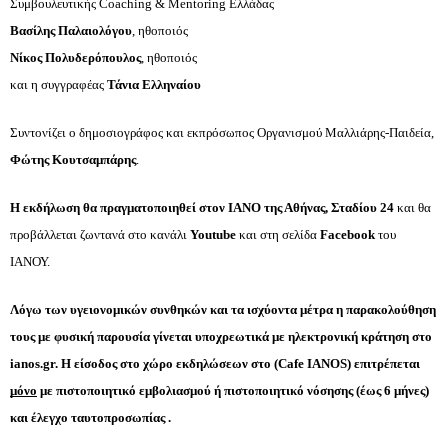
Συμβουλευτικής Coaching & Mentoring Ελλάδας
Βασίλης Παλαιολόγου
, ηθοποιός
Νίκος Πολυδερόπουλος
, ηθοποιός
και η συγγραφέας 
Τάνια Ελληναίου
Συντονίζει ο δημοσιογράφος και εκπρόσωπος Οργανισμού Μαλλιάρης-Παιδεία, 
Φώτης Κουτσαμπάρης
.
Η εκδήλωση θα πραγματοποιηθεί στον ΙΑΝΟ της Αθήνας, Σταδίου 24 
και θα 
προβάλλεται ζωντανά στο κανάλι 
Youtube
 και στη σελίδα 
Facebook
 του 
ΙΑΝΟΥ.
Λόγω των υγειονομικών συνθηκών και τα ισχύοντα μέτρα η παρακολούθηση 
τους με φυσική παρουσία γίνεται υποχρεωτικά με ηλεκτρονική κράτηση στο 
ianos.gr. Η είσοδος στο χώρο εκδηλώσεων στο (Cafe IANOS) επιτρέπεται 
μόνο
 με πιστοποιητικό εμβολιασμού ή πιστοποιητικό νόσησης (έως 6 μήνες) 
και έλεγχο ταυτοπροσωπίας .