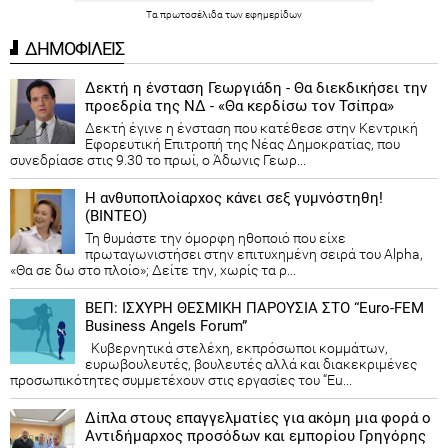
Τα
πρωτοσέλιδα
των
εφημερίδων
ΔΗΜΟΦΙΛΕΙΣ
Δεκτή η ένσταση Γεωργιάδη - Θα διεκδικήσει την
προεδρία της ΝΔ - «Θα κερδίσω τον Τσίπρα»
Δεκτή έγινε η ένσταση που κατέθεσε στην Κεντρική
Εφορευτική Επιτροπή της Νέας Δημοκρατίας, που
συνεδρίασε στις 9.30 το πρωί, ο Άδωνις Γεωρ...
Η ανθυποπλοίαρχος κάνει σεξ γυμνόστηθη!
(ΒΙΝΤΕΟ)
Τη θυμάστε την όμορφη ηθοποιό που είχε
πρωταγωνιστήσει στην επιτυχημένη σειρά του Alpha,
«Θα σε δω στο πλοίο»; Δείτε την, χωρίς τα ρ...
ΒΕΠ: ΙΣΧΥΡΗ ΘΕΣΜΙΚΗ ΠΑΡΟΥΣΙΑ ΣΤΟ “Euro-FEM
Business Angels Forum”
Κυβερνητικά στελέχη, εκπρόσωποι κομμάτων,
ευρωβουλευτές, βουλευτές αλλά και διακεκριμένες
προσωπικότητες συμμετέχουν στις εργασίες του “Eu...
Δίπλα στους επαγγελματίες για ακόμη μια φορά ο
Αντιδήμαρχος προσόδων και εμπορίου Γρηγόρης