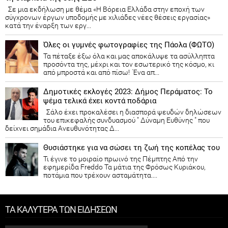
Σε μια εκδήλωση με θέμα «Η Βόρεια Ελλάδα στην εποχή των
σύγχρονων έργων υποδομής με χιλιάδες νέες θέσεις εργασίας»
κατά την έναρξη των εργ...
Όλες οι γυμνές φωτογραφίες της Πάολα (ΦΩΤΟ)
Τα πέταξε έξω όλα και μας αποκάλυψε τα ασύλληπτα
προσόντα της, μέχρι και τον εσωτερικό της κόσμο, κι
από μπροστά και από πίσω! Ένα απ...
Δημοτικές εκλογές 2023: Δήμος Περάματος: Το
ψέμα τελικά έχει κοντά ποδάρια
Σάλο έχει προκαλέσει η διασπορά ψευδών δηλώσεων
του επικεφαλής συνδυασμού " Δύναμη Ευθύνης " που
δείχνει σημάδια Ανευθυνότητας Δ...
Θυσιάστηκε για να σώσει τη ζωή της κοπέλας του
Τι έγινε το μοιραίο πρωινό της Πέμπτης Από την
εφημερίδα Freddo Τα μάτια της Φρόσως Κυριάκου,
ποτάμια που τρέχουν ασταμάτητα....
ΤΑ ΚΑΛΥΤΕΡΑ ΤΩΝ ΕΙΔΗΣΕΩΝ