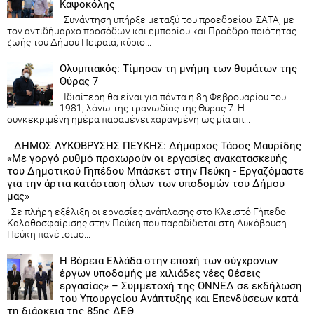
Καψοκόλης
Συνάντηση υπήρξε μεταξύ του προεδρείου ΣΑΤΑ, με
τον αντιδήμαρχο προσόδων και εμπορίου και Προέδρο ποιότητας
ζωής του Δήμου Πειραιά, κύριο...
Ολυμπιακός: Τίμησαν τη μνήμη των θυμάτων της
Θύρας 7
Ιδιαίτερη θα είναι για πάντα η 8η Φεβρουαρίου του
1981, λόγω της τραγωδίας της Θύρας 7. Η
συγκεκριμένη ημέρα παραμένει χαραγμένη ως μία απ...
ΔΗΜΟΣ ΛΥΚΟΒΡΥΣΗΣ ΠΕΥΚΗΣ: Δήμαρχος Τάσος Μαυρίδης
«Με γοργό ρυθμό προχωρούν οι εργασίες ανακατασκευής
του Δημοτικού Γηπέδου Μπάσκετ στην Πεύκη - Εργαζόμαστε
για την άρτια κατάσταση όλων των υποδομών του Δήμου
μας»
Σε πλήρη εξέλιξη οι εργασίες ανάπλασης στο Κλειστό Γήπεδο
Καλαθοσφαίρισης στην Πεύκη που παραδίδεται στη Λυκόβρυση
Πεύκη πανέτοιμο...
Η Βόρεια Ελλάδα στην εποχή των σύγχρονων
έργων υποδομής με χιλιάδες νέες θέσεις
εργασίας» – Συμμετοχή της ΟΝΝΕΔ σε εκδήλωση
του Υπουργείου Ανάπτυξης και Επενδύσεων κατά
τη διάρκεια της 85ης ΔΕΘ