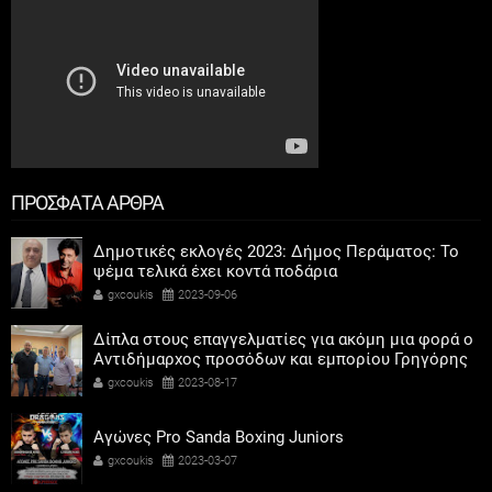
ΠΡΟΣΦΑΤΑ ΑΡΘΡΑ
Δημοτικές εκλογές 2023: Δήμος Περάματος: Το
ψέμα τελικά έχει κοντά ποδάρια
gxcoukis
2023-09-06
Δίπλα στους επαγγελματίες για ακόμη μια φορά ο
Αντιδήμαρχος προσόδων και εμπορίου Γρηγόρης
Καψοκόλης
gxcoukis
2023-08-17
Αγώνες Pro Sanda Boxing Juniors
gxcoukis
2023-03-07