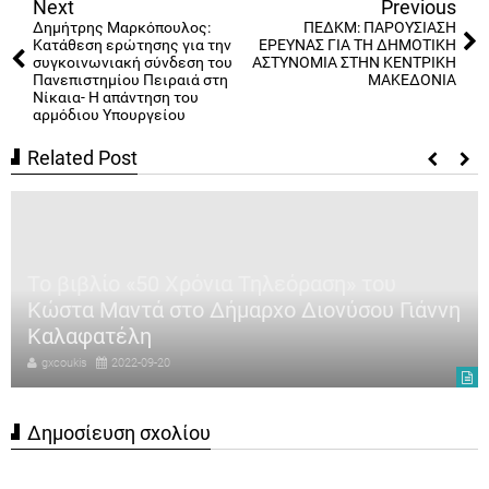
Next
Previous
Δημήτρης Μαρκόπουλος:
ΠΕΔΚΜ: ΠΑΡΟΥΣΙΑΣΗ
Κατάθεση ερώτησης για την
ΕΡΕΥΝΑΣ ΓΙΑ ΤΗ ΔΗΜΟΤΙΚΗ
συγκοινωνιακή σύνδεση του
ΑΣΤΥΝΟΜΙΑ ΣΤΗΝ ΚΕΝΤΡΙΚΗ
Πανεπιστημίου Πειραιά στη
ΜΑΚΕΔΟΝΙΑ
Νίκαια- Η απάντηση του
αρμόδιου Υπουργείου
Related Post
Το βιβλίο «50 Χρόνια Τηλεόραση» του
Κώστα Μαντά στο Δήμαρχο Διονύσου Γιάννη
Καλαφατέλη
gxcoukis
2022-09-20
Δημοσίευση σχολίου