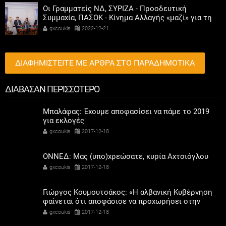
Οι Γραμματείς ΝΔ, ΣΥΡΙΖΑ - Προοδευτική
Συμμαχία, ΠΑΣΟΚ - Κίνημα Αλλαγής «μαζί» για τη
συμμετοχή των γυναικών στην πολιτική
gxcoukis
2022-12-21
ΔΙΑΦΗΜΙΣΤΕΙΤΕ ΜΕ ΑΡΘΡΑ ΣΤΟ ΠΑΡΑΔΗΜΟΤΙΚΑ
ΔΙΑΒΑΣΑΝ ΠΕΡΙΣΣΟΤΕΡΟ
Μπαλάφας: Έχουμε αποφασίσει να πάμε το 2019
για εκλογές
gxcoukis
2017-12-18
ΟΝΝΕΔ: Μας (υπο)χρεώσατε, κυρία Αχτσιόγλου
gxcoukis
2017-12-18
Γιώργος Κουμουτσάκος: «Η αλβανική Κυβέρνηση
φαίνεται ότι αποφάσισε να προχωρήσει στην
εφαρμογή της διμερούς συμφωνίας Ελλάδας -
gxcoukis
2017-12-18
Αλβανίας για το θέμα των στρατιωτικών