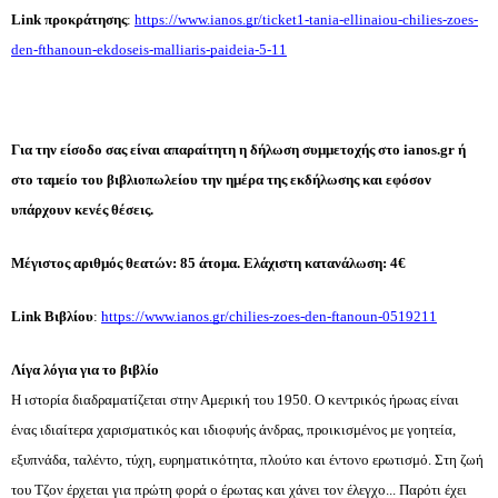
Link προκράτησης
: 
https://www.ianos.gr/ticket1-tania-ellinaiou-chilies-zoes-
den-fthanoun-ekdoseis-malliaris-paideia-5-11
Για την είσοδο σας είναι απαραίτητη η δήλωση συμμετοχής στο ianos.gr ή 
στο ταμείο του βιβλιοπωλείου την ημέρα της εκδήλωσης και εφόσον 
υπάρχουν κενές θέσεις. 
Μέγιστος αριθμός θεατών: 85 άτομα. Ελάχιστη κατανάλωση: 4€
Link Βιβλίου
: 
https://www.ianos.gr/chilies-zoes-den-ftanoun-0519211
Λίγα λόγια για το βιβλίο
Η ιστορία διαδραματίζεται στην Αμερική του 1950. Ο κεντρικός ήρωας είναι 
ένας ιδιαίτερα χαρισματικός και ιδιοφυής άνδρας, προικισμένος με γοητεία, 
εξυπνάδα, ταλέντο, τύχη, ευρηματικότητα, πλούτο και έντονο ερωτισμό. Στη ζωή 
του Τζον έρχεται για πρώτη φορά ο έρωτας και χάνει τον έλεγχο... Παρότι έχει 