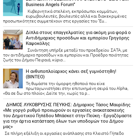
Business Angels Forum”
Κυβερνητικά στελέχη, εκπρόσωποι κομμάτων,
ευρωβουλευτές, βουλευτές αλλά και διακεκριμένες
προσωπικότητες συμμετέχουν στις εργασίες του “Eu...
Δίπλα στους επαγγελματίες για ακόμη μια φορά ο
Αντιδήμαρχος προσόδων και εμπορίου Γρηγόρης
Καψοκόλης
Συνάντηση υπήρξε μεταξύ του προεδρείου ΣΑΤΑ, με
τον αντιδήμαρχο προσόδων και εμπορίου και Προέδρο ποιότητας
ζωής του Δήμου Πειραιά, κύριο...
Η ανθυποπλοίαρχος κάνει σεξ γυμνόστηθη!
(ΒΙΝΤΕΟ)
Τη θυμάστε την όμορφη ηθοποιό που είχε
πρωταγωνιστήσει στην επιτυχημένη σειρά του Alpha,
«Θα σε δω στο πλοίο»; Δείτε την, χωρίς τα ρ...
ΔΗΜΟΣ ΛΥΚΟΒΡΥΣΗΣ ΠΕΥΚΗΣ: Δήμαρχος Τάσος Μαυρίδης
«Με γοργό ρυθμό προχωρούν οι εργασίες ανακατασκευής
του Δημοτικού Γηπέδου Μπάσκετ στην Πεύκη - Εργαζόμαστε
για την άρτια κατάσταση όλων των υποδομών του Δήμου
μας»
Σε πλήρη εξέλιξη οι εργασίες ανάπλασης στο Κλειστό Γήπεδο