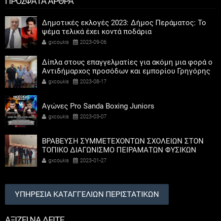
ΠΡΟΣΦΑΤΑ ΑΡΘΡΑ
Δημοτικές εκλογές 2023: Δήμος Περάματος: Το
ψέμα τελικά έχει κοντά ποδάρια
gxcoukis
2023-09-06
Δίπλα στους επαγγελματίες για ακόμη μια φορά ο
Αντιδήμαρχος προσόδων και εμπορίου Γρηγόρης
Καψοκόλης
gxcoukis
2023-08-17
Αγώνες Pro Sanda Boxing Juniors
gxcoukis
2023-03-07
ΒΡΑΒΕΥΣΗ ΣΥΜΜΕΤΕΧΟΝΤΩΝ ΣΧΟΛΕΙΩΝ ΣΤΟΝ
ΤΟΠΙΚΟ ΔΙΑΓΩΝΙΣΜΟ ΠΕΙΡΑΜΑΤΩΝ ΦΥΣΙΚΩΝ
ΕΠΙΣΤΗΜΩΝ
gxcoukis
2023-01-27
ΥΠΗΡΕΣΙΑ ΚΑΤΑΓΓΕΛΙΩΝ ΠΕΡΙΣΤΑΤΙΚΩΝ
ΑΞΙΖΕΙ ΝΑ ΔΕΙΤΕ