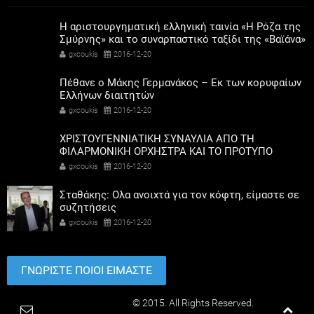
Η αριστουργηματική ελληνική ταινία «Η Ρόζα της
Σμύρνης» και το συναρπαστικό ταξίδι της «Βαϊάνα»
σε Α΄ προβολή, στο Δημοτικό Κινηματοθέατρο
gxcoukis
2016-12-20
Μαρκοπούλου «Άρτεμις»
Πέθανε ο Μάκης Γερμανάκος – Εκ των κορυφαίων
Ελλήνων διαιτητών
gxcoukis
2016-12-20
ΧΡΙΣΤΟΥΓΕΝΝΙΑΤΙΚΗ ΣΥΝΑΥΛΙΑ ΑΠΟ ΤΗ
ΦΙΛΑΡΜΟΝΙΚΗ ΟΡΧΗΣΤΡΑ ΚΑΙ ΤΟ ΠΡΟΤΥΠΟ
ΜΟΥΣΙΚΟ ΚΕΝΤΡΟ ΠΕΙΡΑΙΑ ΣΤΟ ΔΗΜΟΤΙΚΟ
gxcoukis
2016-12-20
ΘΕΑΤΡΟ ΠΕΙΡΑΙΑ
Σταθάκης: Ολα ανοιχτά για τον κόφτη, είμαστε σε
συζητήσεις
gxcoukis
2016-12-20
ΓΝΩΡΙΣΤΕ ΠΟΙΟΙ ΕΙΜΑΣΤΕ
Paradimotika.gr
© 2015. All Rights Reserved.