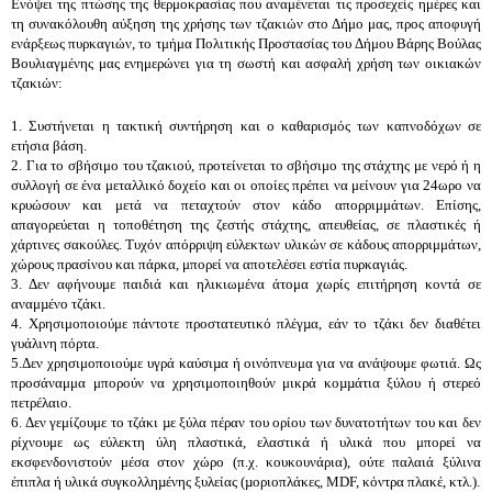
Ενόψει της πτώσης της θερμοκρασίας που αναμένεται τις προσεχείς ημέρες και 
τη συνακόλουθη αύξηση της χρήσης των τζακιών στο Δήμο μας, προς αποφυγή 
ενάρξεως πυρκαγιών, το τμήμα Πολιτικής Προστασίας του Δήμου Βάρης Βούλας 
Βουλιαγμένης μας ενημερώνει για τη σωστή και ασφαλή χρήση των οικιακών 
τζακιών:
1. Συστήνεται η τακτική συντήρηση και ο καθαρισμός των καπνοδόχων σε 
ετήσια βάση.
2. Για το σβήσιμο του τζακιού, προτείνεται το σβήσιμο της στάχτης με νερό ή η 
συλλογή σε ένα μεταλλικό δοχείο και οι οποίες πρέπει να μείνουν για 24ωρο να 
κρυώσουν και μετά να πεταχτούν στον κάδο απορριμμάτων. Επίσης, 
απαγορεύεται η τοποθέτηση της ζεστής στάχτης, απευθείας, σε πλαστικές ή 
χάρτινες σακούλες. Τυχόν απόρριψη εύλεκτων υλικών σε κάδους απορριμμάτων, 
χώρους πρασίνου και πάρκα, μπορεί να αποτελέσει εστία πυρκαγιάς.
3. Δεν αφήνουμε παιδιά και ηλικιωμένα άτομα χωρίς επιτήρηση κοντά σε 
αναμµένο τζάκι.
4. Χρησιμοποιούμε πάντοτε προστατευτικό πλέγµα, εάν το τζάκι δεν διαθέτει 
γυάλινη πόρτα.
5.Δεν χρησιμοποιούμε υγρά καύσιµα ή οινόπνευμα για να ανάψουμε φωτιά. Ως 
προσάναμμα μπορούν να χρησιμοποιηθούν μικρά κοµµάτια ξύλου ή στερεό 
πετρέλαιο.
6. Δεν γεμίζουμε το τζάκι µε ξύλα πέραν του ορίου των δυνατοτήτων του και δεν 
ρίχνουμε ως εύλεκτη ύλη πλαστικά, ελαστικά ή υλικά που μπορεί να 
εκσφενδονιστούν μέσα στον χώρο (π.χ. κουκουνάρια), ούτε παλαιά ξύλινα 
έπιπλα ή υλικά συγκολληµένης ξυλείας (µοριοπλάκες, MDF, κόντρα πλακέ, κτλ.).