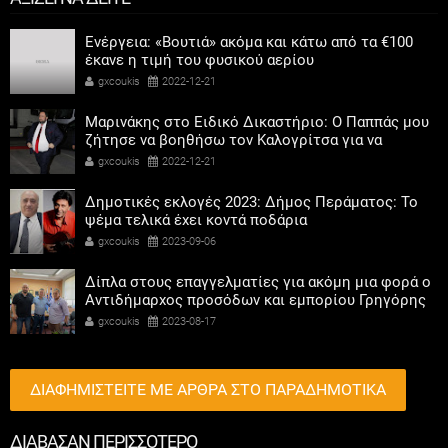
Ενέργεια: «Βουτιά» ακόμα και κάτω από τα €100
έκανε η τιμή του φυσικού αερίου
gxcoukis
2022-12-21
Μαρινάκης στο Ειδικό Δικαστήριο: Ο Παππάς μου
ζήτησε να βοηθήσω τον Καλογρίτσα για να
αποκτήσει σταθμό ο ΣΥΡΙΖΑ
gxcoukis
2022-12-21
Δημοτικές εκλογές 2023: Δήμος Περάματος: Το
ψέμα τελικά έχει κοντά ποδάρια
gxcoukis
2023-09-06
Δίπλα στους επαγγελματίες για ακόμη μια φορά ο
Αντιδήμαρχος προσόδων και εμπορίου Γρηγόρης
Καψοκόλης
gxcoukis
2023-08-17
ΔΙΑΦΗΜΙΣΤΕΙΤΕ ΜΕ ΑΡΘΡΑ ΣΤΟ ΠΑΡΑΔΗΜΟΤΙΚΑ
ΔΙΑΒΑΣΑΝ ΠΕΡΙΣΣΟΤΕΡΟ