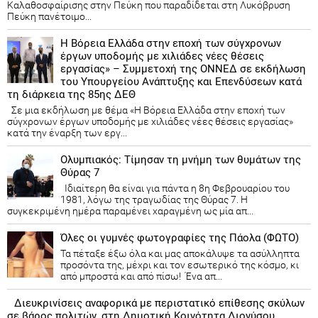
Καλαθοσφαίρισης στην Πεύκη που παραδίδεται στη Λυκόβρυση
Πεύκη πανέτοιμο...
Η Βόρεια Ελλάδα στην εποχή των σύγχρονων
έργων υποδομής με χιλιάδες νέες θέσεις
εργασίας» – Συμμετοχή της ΟΝΝΕΔ σε εκδήλωση
του Υπουργείου Ανάπτυξης και Επενδύσεων κατά
τη διάρκεια της 85ης ΔΕΘ
Σε μια εκδήλωση με θέμα «Η Βόρεια Ελλάδα στην εποχή των
σύγχρονων έργων υποδομής με χιλιάδες νέες θέσεις εργασίας»
κατά την έναρξη των εργ...
Ολυμπιακός: Τίμησαν τη μνήμη των θυμάτων της
Θύρας 7
Ιδιαίτερη θα είναι για πάντα η 8η Φεβρουαρίου του
1981, λόγω της τραγωδίας της Θύρας 7. Η
συγκεκριμένη ημέρα παραμένει χαραγμένη ως μία απ...
Όλες οι γυμνές φωτογραφίες της Πάολα (ΦΩΤΟ)
Τα πέταξε έξω όλα και μας αποκάλυψε τα ασύλληπτα
προσόντα της, μέχρι και τον εσωτερικό της κόσμο, κι
από μπροστά και από πίσω! Ένα απ...
Διευκρινίσεις αναφορικά με περιστατικό επίθεσης σκύλων
σε βάρος πολιτών, στη Δημοτική Κοινότητα Διονύσου