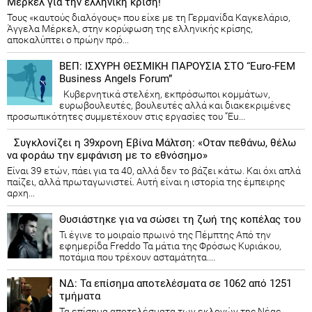
Μέρκελ για την ελληνική κρίση!
Τους «καυτούς διαλόγους» που είχε με τη Γερμανίδα Καγκελάριο,
Άγγελα Μέρκελ, στην κορύφωση της ελληνικής κρίσης,
αποκαλύπτει ο πρώην πρό...
ΒΕΠ: ΙΣΧΥΡΗ ΘΕΣΜΙΚΗ ΠΑΡΟΥΣΙΑ ΣΤΟ “Euro-FEM
Business Angels Forum”
Κυβερνητικά στελέχη, εκπρόσωποι κομμάτων,
ευρωβουλευτές, βουλευτές αλλά και διακεκριμένες
προσωπικότητες συμμετέχουν στις εργασίες του “Eu...
Συγκλονίζει η 39χρονη Εβίνα Μάλτση: «Οταν πεθάνω, θέλω
να φοράω την εμφάνιση με το εθνόσημο»
Είναι 39 ετών, πάει για τα 40, αλλά δεν το βάζει κάτω. Και όχι απλά
παίζει, αλλά πρωταγωνιστεί. Αυτή είναι η ιστορία της έμπειρης
αρχη...
Θυσιάστηκε για να σώσει τη ζωή της κοπέλας του
Τι έγινε το μοιραίο πρωινό της Πέμπτης Από την
εφημερίδα Freddo Τα μάτια της Φρόσως Κυριάκου,
ποτάμια που τρέχουν ασταμάτητα....
ΝΔ: Τα επίσημα αποτελέσματα σε 1062 από 1251
τμήματα
Τα επίσημα αποτελέσματα των εκλογών της Νέας