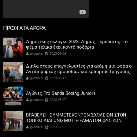
ΠΡΟΣΦΑΤΑ ΑΡΘΡΑ
Δημοτικές εκλογές 2023: Δήμος Περάματος: Το
ψέμα τελικά έχει κοντά ποδάρια
gxcoukis
2023-09-06
Δίπλα στους επαγγελματίες για ακόμη μια φορά ο
Αντιδήμαρχος προσόδων και εμπορίου Γρηγόρης
Καψοκόλης
gxcoukis
2023-08-17
Αγώνες Pro Sanda Boxing Juniors
gxcoukis
2023-03-07
ΒΡΑΒΕΥΣΗ ΣΥΜΜΕΤΕΧΟΝΤΩΝ ΣΧΟΛΕΙΩΝ ΣΤΟΝ
ΤΟΠΙΚΟ ΔΙΑΓΩΝΙΣΜΟ ΠΕΙΡΑΜΑΤΩΝ ΦΥΣΙΚΩΝ
ΕΠΙΣΤΗΜΩΝ
gxcoukis
2023-01-27