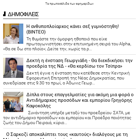
Τα
πρωτοσέλιδα
των
εφημερίδων
ΔΗΜΟΦΙΛΕΙΣ
Η ανθυποπλοίαρχος κάνει σεξ γυμνόστηθη!
(ΒΙΝΤΕΟ)
Τη θυμάστε την όμορφη ηθοποιό που είχε
πρωταγωνιστήσει στην επιτυχημένη σειρά του Alpha,
«Θα σε δω στο πλοίο»; Δείτε την, χωρίς τα ρ...
Δεκτή η ένσταση Γεωργιάδη - Θα διεκδικήσει την
προεδρία της ΝΔ - «Θα κερδίσω τον Τσίπρα»
Δεκτή έγινε η ένσταση που κατέθεσε στην Κεντρική
Εφορευτική Επιτροπή της Νέας Δημοκρατίας, που
συνεδρίασε στις 9.30 το πρωί, ο Άδωνις Γεωρ...
Δίπλα στους επαγγελματίες για ακόμη μια φορά ο
Αντιδήμαρχος προσόδων και εμπορίου Γρηγόρης
Καψοκόλης
Συνάντηση υπήρξε μεταξύ του προεδρείου ΣΑΤΑ, με
τον αντιδήμαρχο προσόδων και εμπορίου και Προέδρο ποιότητας
ζωής του Δήμου Πειραιά, κύριο...
Ο Σαρκοζί αποκαλύπτει τους «καυτούς» διαλόγους με τη