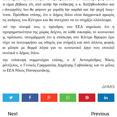
και είμαι βέβαιος ότι, από αυτήν την επίσκεψη, ο κ. Χατζηθεοδοσίου και 
οι συνεργάτες του θα φύγουν με γεμάτη την καρδιά και την ψυχή τους»
τόνισε. Πρόσθεσε επίσης, ότι ο Δήμος Ιλίου είναι διαχρονικά αρωγός 
στις ανάγκες του Κέντρου και θα συνεχίσει να το στηρίζει ολόπλευρα. 
Από την πλευρά του, ο πρόεδρος του ΕΕΑ σημείωσε ότι η 
επιχειρηματικότητα της χώρας δείχνει, σε κάθε ευκαιρία, το κοινωνικό 
της πρόσωπο, υπογράμμισε ότι η επίσκεψη στο Κέντρο Βρεφών έχει 
στόχο να λειτουργήσει ως οδηγός για στήριξη και από άλλους φορείς 
και μίλησε με θερμά λόγια για το κοινωνικό έργο που επιτελεί 
συνολικά ο Δήμος Ιλίου. 
Στην επίσκεψη συμμετείχαν επίσης, ο Α΄ Αντιπρόεδρος Νίκος 
Γρέντζελος, ο Γενικός Γραμματέας Δημήτρης Γαβαλάκης και το μέλος 
του ΕΕΑ Νίκος Παναγιωτάκης.
ΔΗΜΟΙ
Tweet
Share
Share
Share
Share
Share
0
Next
Previous