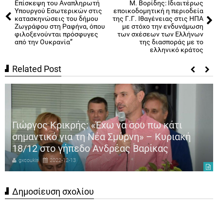
Επίσκεψη του Αναπληρωτή
Μ. Βορίδης: Ιδιαιτέρως
Υπουργού Εσωτερικών στις
εποικοδομητική η περιοδεία
κατασκηνώσεις του δήμου
της Γ.Γ. Ιθαγένειας στις ΗΠΑ
Ζωγράφου στη Ραφήνα, όπου
με στόχο την ενδυνάμωση
φιλοξενούνται πρόσφυγες
των σχέσεων των Ελλήνων
από την Ουκρανία”
της διασποράς με το
ελληνικό κράτος
Related Post
Γιώργος Κρικρής: «Έχω να σου πω κάτι
σημαντικό για τη Νέα Σμύρνη» – Κυριακή
18/12 στο γήπεδο Ανδρέας Βαρίκας
gxcoukis
2022-12-13
Δημοσίευση σχολίου