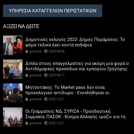
ΥΠΗΡΕΣΙΑ ΚΑΤΑΓΓΕΛΙΩΝ ΠΕΡΙΣΤΑΤΙΚΩΝ
ΑΞΙΖΕΙ ΝΑ ΔΕΙΤΕ
Δημοτικές εκλογές 2023: Δήμος Περάματος: Το
ψέμα τελικά έχει κοντά ποδάρια
gxcoukis
2023-09-06
Δίπλα στους επαγγελματίες για ακόμη μια φορά ο
Αντιδήμαρχος προσόδων και εμπορίου Γρηγόρης
Καψοκόλης
gxcoukis
2023-08-17
Μητσοτάκης: Το Market pass δεν είναι
προεκλογικό αντίδωρο - Ενοχλήθηκαν οι
αριστεροί του χαβιαριού
gxcoukis
2022-12-21
Οι Γραμματείς ΝΔ, ΣΥΡΙΖΑ - Προοδευτική
Συμμαχία, ΠΑΣΟΚ - Κίνημα Αλλαγής «μαζί» για τη
συμμετοχή των γυναικών στην πολιτική
gxcoukis
2022-12-21