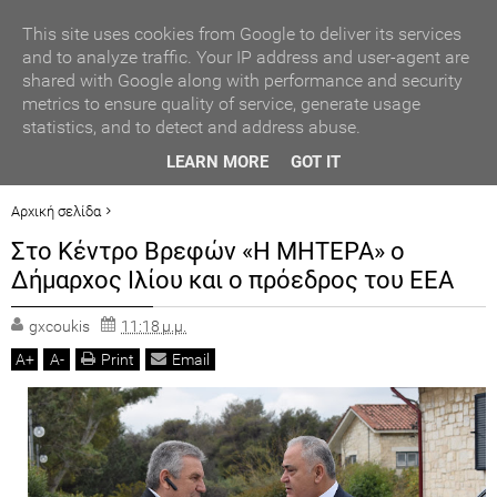
ΑΥΤΟΔΙΟΙΚΗΣΗ
This site uses cookies from Google to deliver its services
and to analyze traffic. Your IP address and user-agent are
shared with Google along with performance and security
ΠΟΛΙΤΙΚΗ
metrics to ensure quality of service, generate usage
statistics, and to detect and address abuse.
ΟΙΚΟΝΟΜΙΑ
ΒΡΑΒΕΥΣΗ ΣΥΜΜΕΤΕΧΟΝΤΩΝ ΣΧΟΛΕΙΩΝ ΣΤΟΝ ΤΟΠΙΚΟ
LEARN MORE
GOT IT
ΔΙΑΓΩΝΙΣΜΟ ΠΕΙΡΑΜΑΤΩΝ ΦΥΣΙΚΩΝ ΕΠΙΣΤΗΜΩΝ
LIFESTYLE
Αρχική σελίδα
ΔΗΜΟΙ
Στο Κέντρο Βρεφών «Η ΜΗΤΕΡΑ» ο
ΓΕΓΟΝΟΤΑ
Στο Κέντρο Βρεφών «Η ΜΗΤΕΡΑ» ο Δήμαρχος Ιλίου και ο πρόεδρος του
Δήμαρχος Ιλίου και ο πρόεδρος του ΕΕΑ
ΕΕΑ
ΠΟΛΙΤ. ΒΗΜΑ
gxcoukis
11:18 μ.μ.
A
+
A
-
Print
Email