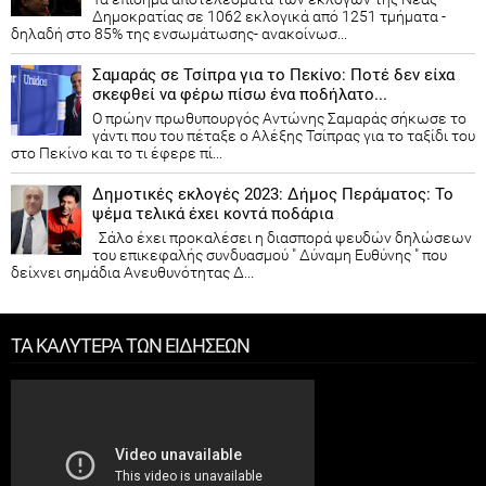
Δημοκρατίας​ σε 1062 εκλογικά από 1251 τμήματα -
δηλαδή στο 85% της ενσωμάτωσης- ανακοίνωσ...
Σαμαράς σε Τσίπρα για το Πεκίνο: Ποτέ δεν είχα
σκεφθεί να φέρω πίσω ένα ποδήλατο...
Ο πρώην πρωθυπουργός Αντώνης Σαμαράς σήκωσε το
γάντι που του πέταξε ο Αλέξης Τσίπρας για το ταξίδι του
στο Πεκίνο και το τι έφερε πί...
Δημοτικές εκλογές 2023: Δήμος Περάματος: Το
ψέμα τελικά έχει κοντά ποδάρια
Σάλο έχει προκαλέσει η διασπορά ψευδών δηλώσεων
του επικεφαλής συνδυασμού " Δύναμη Ευθύνης " που
δείχνει σημάδια Ανευθυνότητας Δ...
ΤΑ ΚΑΛΥΤΕΡΑ ΤΩΝ ΕΙΔΗΣΕΩΝ