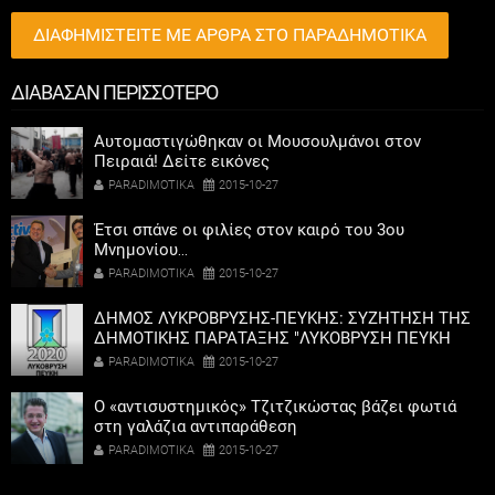
ΔΙΑΦΗΜΙΣΤΕΙΤΕ ΜΕ ΑΡΘΡΑ ΣΤΟ ΠΑΡΑΔΗΜΟΤΙΚΑ
ΔΙΑΒΑΣΑΝ ΠΕΡΙΣΣΟΤΕΡΟ
Αυτομαστιγώθηκαν οι Μουσουλμάνοι στον
Πειραιά! Δείτε εικόνες
PARADIMOTIKA
2015-10-27
Έτσι σπάνε οι φιλίες στον καιρό του 3ου
Μνημονίου…
PARADIMOTIKA
2015-10-27
ΔΗΜΟΣ ΛΥΚΡΟΒΡΥΣΗΣ-ΠΕΥΚΗΣ: ΣΥΖΗTHΣH ΤΗΣ
ΔΗΜΟΤΙΚΗΣ ΠΑΡΑΤΑΞΗΣ "ΛΥΚΟΒΡΥΣΗ ΠΕΥΚΗ
2020"ΜΕ ΤΟΥΣ ΣΥΛΛΟΓΟΥΣ ΓΟΝΕΩΝ ΤΩΝ
PARADIMOTIKA
2015-10-27
ΣΧΟΛΕΙΩΝ ΤΗΣ ΠΟΛΗΣ
Ο «αντισυστημικός» Τζιτζικώστας βάζει φωτιά
στη γαλάζια αντιπαράθεση
PARADIMOTIKA
2015-10-27