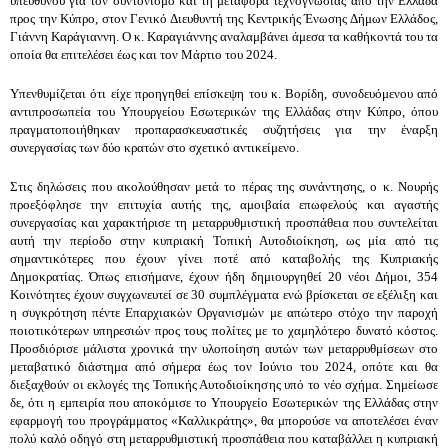
υπεύθυνου για τον συντονισμό και τη μεταφορά τεχνογνωσίας από την Ελλάδα 
προς την Κύπρο, στον Γενικό Διευθυντή της Κεντρικής Ένωσης Δήμων Ελλάδος, 
Γιάννη Καράγιαννη. Ο κ. Καραγιάννης αναλαμβάνει άμεσα τα καθήκοντά του τα 
οποία θα επιτελέσει έως και τον Μάρτιο του 2024.
Υπενθυμίζεται ότι είχε προηγηθεί επίσκεψη του κ. Βορίδη, συνοδευόμενου από 
αντιπροσωπεία του Υπουργείου Εσωτερικών της Ελλάδας στην Κύπρο, όπου 
πραγματοποιήθηκαν προπαρασκευαστικές συζητήσεις για την έναρξη 
συνεργασίας των δύο κρατών στο σχετικό αντικείμενο.
Στις δηλώσεις που ακολούθησαν μετά το πέρας της συνάντησης, ο κ. Νουρής 
προεξόφλησε την επιτυχία αυτής της, αμοιβαία επωφελούς και αγαστής 
συνεργασίας και χαρακτήρισε τη μεταρρυθμιστική προσπάθεια που συντελείται 
αυτή την περίοδο στην κυπριακή Τοπική Αυτοδιοίκηση, ως μία από τις 
σημαντικότερες που έχουν γίνει ποτέ από καταβολής της Κυπριακής 
Δημοκρατίας. Όπως επισήμανε, έχουν ήδη δημιουργηθεί 20 νέοι Δήμοι, 354 
Κοινότητες έχουν συγχωνευτεί σε 30 συμπλέγματα ενώ βρίσκεται σε εξέλιξη και 
η συγκρότηση πέντε Επαρχιακών Οργανισμών με απώτερο στόχο την παροχή 
ποιοτικότερων υπηρεσιών προς τους πολίτες με το χαμηλότερο δυνατό κόστος. 
Προσδιόρισε μάλιστα χρονικά την υλοποίηση αυτών των μεταρρυθμίσεων στο 
μεταβατικό διάστημα από σήμερα έως τον Ιούνιο του 2024, οπότε και θα 
διεξαχθούν οι εκλογές της Τοπικής Αυτοδιοίκησης υπό το νέο σχήμα. Σημείωσε 
δε, ότι η εμπειρία που αποκόμισε το Υπουργείο Εσωτερικών της Ελλάδας στην 
εφαρμογή του προγράμματος «Καλλικράτης», θα μπορούσε να αποτελέσει έναν 
πολύ καλό οδηγό στη μεταρρυθμιστική προσπάθεια που καταβάλλει η κυπριακή 