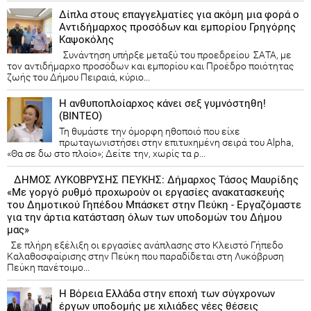
Δίπλα στους επαγγελματίες για ακόμη μια φορά ο
Αντιδήμαρχος προσόδων και εμπορίου Γρηγόρης
Καψοκόλης
Συνάντηση υπήρξε μεταξύ του προεδρείου ΣΑΤΑ, με
τον αντιδήμαρχο προσόδων και εμπορίου και Προέδρο ποιότητας
ζωής του Δήμου Πειραιά, κύριο...
Η ανθυποπλοίαρχος κάνει σεξ γυμνόστηθη!
(ΒΙΝΤΕΟ)
Τη θυμάστε την όμορφη ηθοποιό που είχε
πρωταγωνιστήσει στην επιτυχημένη σειρά του Alpha,
«Θα σε δω στο πλοίο»; Δείτε την, χωρίς τα ρ...
ΔΗΜΟΣ ΛΥΚΟΒΡΥΣΗΣ ΠΕΥΚΗΣ: Δήμαρχος Τάσος Μαυρίδης
«Με γοργό ρυθμό προχωρούν οι εργασίες ανακατασκευής
του Δημοτικού Γηπέδου Μπάσκετ στην Πεύκη - Εργαζόμαστε
για την άρτια κατάσταση όλων των υποδομών του Δήμου
μας»
Σε πλήρη εξέλιξη οι εργασίες ανάπλασης στο Κλειστό Γήπεδο
Καλαθοσφαίρισης στην Πεύκη που παραδίδεται στη Λυκόβρυση
Πεύκη πανέτοιμο...
Η Βόρεια Ελλάδα στην εποχή των σύγχρονων
έργων υποδομής με χιλιάδες νέες θέσεις