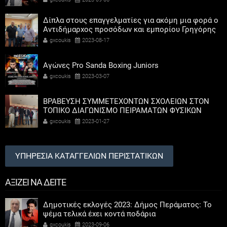
Δίπλα στους επαγγελματίες για ακόμη μια φορά ο
Αντιδήμαρχος προσόδων και εμπορίου Γρηγόρης
Καψοκόλης
gxcoukis
2023-08-17
Αγώνες Pro Sanda Boxing Juniors
gxcoukis
2023-03-07
ΒΡΑΒΕΥΣΗ ΣΥΜΜΕΤΕΧΟΝΤΩΝ ΣΧΟΛΕΙΩΝ ΣΤΟΝ
ΤΟΠΙΚΟ ΔΙΑΓΩΝΙΣΜΟ ΠΕΙΡΑΜΑΤΩΝ ΦΥΣΙΚΩΝ
ΕΠΙΣΤΗΜΩΝ
gxcoukis
2023-01-27
ΥΠΗΡΕΣΙΑ ΚΑΤΑΓΓΕΛΙΩΝ ΠΕΡΙΣΤΑΤΙΚΩΝ
ΑΞΙΖΕΙ ΝΑ ΔΕΙΤΕ
Δημοτικές εκλογές 2023: Δήμος Περάματος: Το
ψέμα τελικά έχει κοντά ποδάρια
gxcoukis
2023-09-06