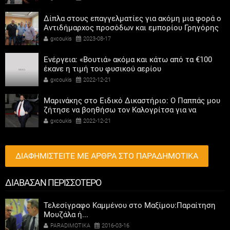
Δίπλα στους επαγγελματίες για ακόμη μια φορά ο
Αντιδήμαρχος προσόδων και εμπορίου Γρηγόρης
Καψοκόλης
gxcoukis
2023-08-17
Ενέργεια: «Βουτιά» ακόμα και κάτω από τα €100
έκανε η τιμή του φυσικού αερίου
gxcoukis
2022-12-21
Μαρινάκης στο Ειδικό Δικαστήριο: Ο Παππάς μου
ζήτησε να βοηθήσω τον Καλογρίτσα για να
αποκτήσει σταθμό ο ΣΥΡΙΖΑ
gxcoukis
2022-12-21
ΔΙΑΦΗΜΙΣΤΕΙΤΕ ΜΕ ΑΡΘΡΑ ΣΤΟ ΠΑΡΑΔΗΜΟΤΙΚΑ
ΔΙΑΒΑΣΑΝ ΠΕΡΙΣΣΟΤΕΡΟ
Τελεσίγραφο Καμμένου στο Μαξίμου:Παραίτηση
Μουζάλα ή...
PARADIMOTIKA
2016-03-16