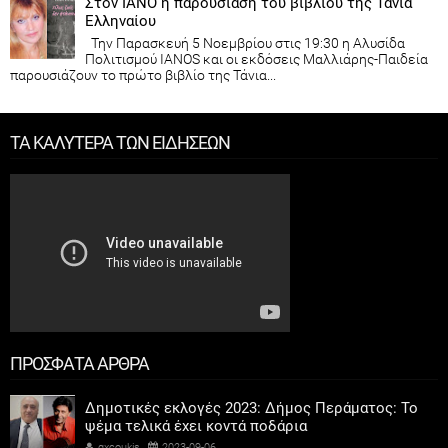
Στον ΙΑΝΟ η παρουσίαση του βιβλίου της Τάνια
Ελληναίου
Την Παρασκευή 5 Νοεμβρίου στις 19:30 η Αλυσίδα
Πολιτισμού IANOS και οι εκδόσεις Μαλλιάρης-Παιδεία
παρουσιάζουν το πρώτο βιβλίο της Τάνια...
ΤΑ ΚΑΛΥΤΕΡΑ ΤΩΝ ΕΙΔΗΣΕΩΝ
ΠΡΟΣΦΑΤΑ ΑΡΘΡΑ
Δημοτικές εκλογές 2023: Δήμος Περάματος: Το
ψέμα τελικά έχει κοντά ποδάρια
gxcoukis
2023-09-06