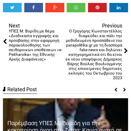
Tweet
Share
Share
Share
Share
Share
0
Next
Previous
ΥΠΕΣ Μ. Βορίδη με θέμα
Ο Γρηγόρης Κωνσταντέλλος
«Διαδικασία εγγραφής και
διαψεύδει και πάλι την
πρόσβασης στην εφαρμογή
μεθοδευμένη προσπάθεια του
παρακολούθησης των
parapolitika.gr με τη διασπορά
πειθαρχικών υποθέσεων «e-
fake news και δηλώνει
Peitharxika» της Εθνικής
κατηγορηματικά ότι θα είναι
Αρχής Διαφάνειας»
εκ νέου υποψήφιος Δήμαρχος
Βάρης Βούλας Βουλιαγμένης
στις επικείμενες δημοτικές
εκλογές του Οκτωβρίου του
2023
Related Post
Παρέμβαση ΥΠΕΣ Μ. Βορίδη για την
κακοποίηση όνου στη Ζίτσα: Καμία ανοχή σε