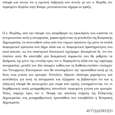
πλευρά και τόνισε ότι η σχετική συζήτηση που άνοιξε με τον κ. Βορίδη τον 
περασμένο Απρίλιο στην Κύπρο, μετουσιώνεται σήμερα σε πράξη.
Ο κ. Βορίδης, από την πλευρά του, απαρίθμησε τις προκλήσεις που καλείται να 
αντιμετωπίσει αυτή η συνεργασία, χαρακτηρίζοντας τη φιλοδοξία της Κυπριακής 
Δημοκρατίας, να συνενωθούν κάτω από ένα νομικό πρόσωπο όχι μόνο τα πολλά 
διαφορετικά πρόσωπα ανά Δήμο αλλά και οι διαφορετικές δραστηριότητες που 
αυτά ασκούν, ως ένα απαιτητικό διοικητικό εγχείρημα. Διευκρίνισε δε, ότι στο 
πλαίσιο αυτό θα απαιτηθεί μία διακρατική συμφωνία που θα ρυθμίσει τα 
ζητήματα, όχι μόνο της εντολής προς τον κ. Καραγιάννη αλλά και της ευρύτερης 
συνεργασίας  μεταξύ των δύο πλευρών καθώς και τη διάθεση επιπλέον στελεχών 
του Υπουργείου Εσωτερικών που θα υποστηρίξουν την προσπάθεια αυτή με τη 
δική τους γνώση και εμπειρία. Επιπλέον, δήλωσε ιδιαίτερα χαρούμενος και 
αισιόδοξος για αυτή τη συνεργασία και εξέφρασε τη βεβαιότητα ότι και η 
ελληνική πλευρά θα αποκομίσει μία σειρά από οφέλη, επισημαίνοντας ότι οι 
διαρθρωτικές αυτές μεταρρυθμίσεις αποτελούν σωρευμένη γνώση και εμπειρία. 
Τέλος, παρείχε προς τον κ. Νουρή την απόλυτη στήριξη της Ελληνικής 
Δημοκρατίας στη μεταρρυθμιστική προσπάθεια που καταβάλλει η Κυπριακή 
Δημοκρατία.
ΑΥΤΟΔΙΟΙΚΗΣΗ