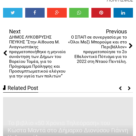
ΠΟΛΙΤΙΣΜΟΣ
Tweet
Share
Share
Share
Share
Share
0
Next
Previous
ΔΗΜΟΣ ΛΥΚΟΒΡΥΣΗΣ
Ο ΣΠΑΠ σε συνεργασία με το
ΠΕΥΚΗΣ “Στην Αίθουσα Μ.
«Όλοι Μαζί Μπορούμε και στο
Αναγνωστάκης
Περιβάλλον»
πραγματοποιήθηκε η μηνιαία
πραγματοποίησε το 2ο
συνάντηση των Δήμων του
Εθελοντικό Πότισμα για το
Βορείου Τομέα, για το
2022 στη Νταού Πεντέλη.
Πρόγραμμα Πρόληψης και
Προσυμπτωματικού ελέγχου
για την υγεία των πολιτών”
Related Post
Το βιβλίο «50 Χρόνια Τηλεόραση» του
Κώστα Μαντά στο Δήμαρχο Διονύσου Γιάννη