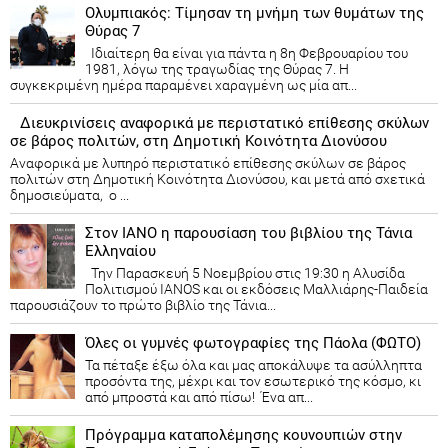
Ολυμπιακός: Τίμησαν τη μνήμη των θυμάτων της
Θύρας 7
Ιδιαίτερη θα είναι για πάντα η 8η Φεβρουαρίου του
1981, λόγω της τραγωδίας της Θύρας 7. Η
συγκεκριμένη ημέρα παραμένει χαραγμένη ως μία απ...
Διευκρινίσεις αναφορικά με περιστατικό επίθεσης σκύλων
σε βάρος πολιτών, στη Δημοτική Κοινότητα Διονύσου
Αναφορικά με λυπηρό περιστατικό επίθεσης σκύλων σε βάρος
πολιτών στη Δημοτική Κοινότητα Διονύσου, και μετά από σχετικά
δημοσιεύματα, ο ...
Στον ΙΑΝΟ η παρουσίαση του βιβλίου της Τάνια
Ελληναίου
Την Παρασκευή 5 Νοεμβρίου στις 19:30 η Αλυσίδα
Πολιτισμού IANOS και οι εκδόσεις Μαλλιάρης-Παιδεία
παρουσιάζουν το πρώτο βιβλίο της Τάνια...
Όλες οι γυμνές φωτογραφίες της Πάολα (ΦΩΤΟ)
Τα πέταξε έξω όλα και μας αποκάλυψε τα ασύλληπτα
προσόντα της, μέχρι και τον εσωτερικό της κόσμο, κι
από μπροστά και από πίσω! Ένα απ...
Πρόγραμμα καταπολέμησης κουνουπιών στην