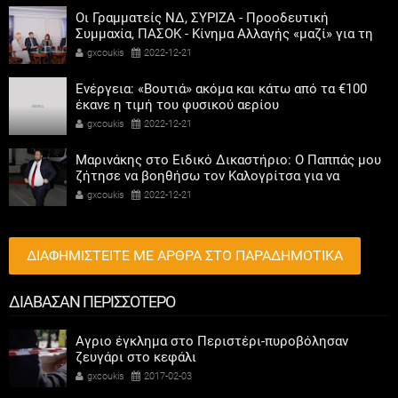
Οι Γραμματείς ΝΔ, ΣΥΡΙΖΑ - Προοδευτική
Συμμαχία, ΠΑΣΟΚ - Κίνημα Αλλαγής «μαζί» για τη
συμμετοχή των γυναικών στην πολιτική
gxcoukis
2022-12-21
Ενέργεια: «Βουτιά» ακόμα και κάτω από τα €100
έκανε η τιμή του φυσικού αερίου
gxcoukis
2022-12-21
Μαρινάκης στο Ειδικό Δικαστήριο: Ο Παππάς μου
ζήτησε να βοηθήσω τον Καλογρίτσα για να
αποκτήσει σταθμό ο ΣΥΡΙΖΑ
gxcoukis
2022-12-21
ΔΙΑΦΗΜΙΣΤΕΙΤΕ ΜΕ ΑΡΘΡΑ ΣΤΟ ΠΑΡΑΔΗΜΟΤΙΚΑ
ΔΙΑΒΑΣΑΝ ΠΕΡΙΣΣΟΤΕΡΟ
Αγριο έγκλημα στο Περιστέρι-πυροβόλησαν
ζευγάρι στο κεφάλι
gxcoukis
2017-02-03