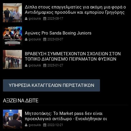
Δίπλα στους επαγγελματίες για ακόμη μια φορά ο
Αντιδήμαρχος προσόδων και εμπορίου Γρηγόρης
Καψοκόλης
gxcoukis
2023-08-17
Αγώνες Pro Sanda Boxing Juniors
gxcoukis
2023-03-07
ΒΡΑΒΕΥΣΗ ΣΥΜΜΕΤΕΧΟΝΤΩΝ ΣΧΟΛΕΙΩΝ ΣΤΟΝ
ΤΟΠΙΚΟ ΔΙΑΓΩΝΙΣΜΟ ΠΕΙΡΑΜΑΤΩΝ ΦΥΣΙΚΩΝ
ΕΠΙΣΤΗΜΩΝ
gxcoukis
2023-01-27
ΥΠΗΡΕΣΙΑ ΚΑΤΑΓΓΕΛΙΩΝ ΠΕΡΙΣΤΑΤΙΚΩΝ
ΑΞΙΖΕΙ ΝΑ ΔΕΙΤΕ
Μητσοτάκης: Το Market pass δεν είναι
προεκλογικό αντίδωρο - Ενοχλήθηκαν οι
αριστεροί του χαβιαριού
gxcoukis
2022-12-21