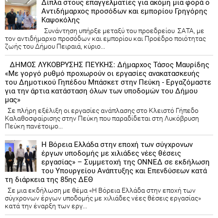
Δίπλα στους επαγγελματίες για ακόμη μια φορά ο
Αντιδήμαρχος προσόδων και εμπορίου Γρηγόρης
Καψοκόλης
Συνάντηση υπήρξε μεταξύ του προεδρείου ΣΑΤΑ, με
τον αντιδήμαρχο προσόδων και εμπορίου και Προέδρο ποιότητας
ζωής του Δήμου Πειραιά, κύριο...
ΔΗΜΟΣ ΛΥΚΟΒΡΥΣΗΣ ΠΕΥΚΗΣ: Δήμαρχος Τάσος Μαυρίδης
«Με γοργό ρυθμό προχωρούν οι εργασίες ανακατασκευής
του Δημοτικού Γηπέδου Μπάσκετ στην Πεύκη - Εργαζόμαστε
για την άρτια κατάσταση όλων των υποδομών του Δήμου
μας»
Σε πλήρη εξέλιξη οι εργασίες ανάπλασης στο Κλειστό Γήπεδο
Καλαθοσφαίρισης στην Πεύκη που παραδίδεται στη Λυκόβρυση
Πεύκη πανέτοιμο...
Η Βόρεια Ελλάδα στην εποχή των σύγχρονων
έργων υποδομής με χιλιάδες νέες θέσεις
εργασίας» – Συμμετοχή της ΟΝΝΕΔ σε εκδήλωση
του Υπουργείου Ανάπτυξης και Επενδύσεων κατά
τη διάρκεια της 85ης ΔΕΘ
Σε μια εκδήλωση με θέμα «Η Βόρεια Ελλάδα στην εποχή των
σύγχρονων έργων υποδομής με χιλιάδες νέες θέσεις εργασίας»
κατά την έναρξη των εργ...