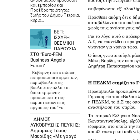
αντιδήμαρχο προσόδων
κόστος στην ενέργεια» υπο
και εμπορίου και
επιβαρύνονται εξ΄ ολοκλήρ
Προέδρο ποιότητας
ζωής του Δήμου Πειραιά,
Πρόσθεσε ακόμη ότι ο δήμ
κύριο...
καταβάλλονται στο ακέραιο
χωρίς τους αντίστοιχους π
ΒΕΠ:
Για το λόγο αυτό ο πρόεδ
ΙΣΧΥΡΗ
Δ.Σ, να επανέλθει ο προη
ΘΕΣΜΙΚΗ
γίνονταν για χρόνια τώρα.
ΠΑΡΟΥΣΙΑ
ΣΤΟ “Euro-FEM
Ο ίδιος γνωστοποίησε μάλ
Business Angels
Μάκη Βορίδη, την υπουργό
Forum”
Δημήτρη Παπαστεργίου κα
Κυβερνητικά στελέχη,
εκπρόσωποι κομμάτων,
ευρωβουλευτές,
Η ΠΕΔΚΜ στηρίζει το Γ
βουλευτές αλλά και
Πρωτοβουλία προκειμένου
διακεκριμένες
Γηροκομείο του «Βαλουκλή
προσωπικότητες
η ΠΕΔΚΜ, το Δ.Σ της οποία
συμμετέχουν στις
αναστήλωση του κτιρίου.
εργασίες του “Eu...
Το
ιστορικό Ελληνικό Νοσ
ΔΗΜΟΣ
Κωνσταντινούπολης, ιδρύθ
ΛΥΚΟΒΡΥΣΗΣ ΠΕΥΚΗΣ:
ιδρύματα, στο οποίο την 
Δήμαρχος Τάσος
και 42 εσωτερικοί ασθενείς
Μαυρίδης «Με γοργό