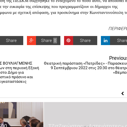
αση της ΠΕΔΚΜ συζητήθηκε το ενδεχόμενο το ποσό αυτό, να αποδοθεί 
 την ευκαιρία της επίσκεψης που προγραμματίζουν οι δήμαρχοι της
ύμφωνα με σχετική απόφαση, για προσκύνημα στην Κωνσταντινούπολη τ
ΠΕΡΙΦΕΡ
Share
Share
Share
Shar
0
Previou
Σ ΒΟΥΛΙΑΓΜΕΝΗΣ
Θεατρική παράσταση «Πατρίδες» - Παρασκευ
ων στη περιοχή Εξοχή
9 Σεπτέμβριου 2022 στις 20:30 στο θέατρ
στο Δήμο για
«Βέμπο
στικό πράσινο και
εγκαταστάσεις
500
Τζιτζικώστας: «Αστειότητες» 