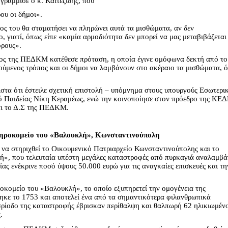
γράμμισε ο κ. Καϊτεζίδης, που
ου οι δήμοι».
ος του θα σταματήσει να πληρώνει αυτά τα μισθώματα, αν δεν
, γιατί, όπως είπε «καμία αρμοδιότητα δεν μπορεί να μας μεταβιβάζεται
όρους».
ρος της ΠΕΔΚΜ κατέθεσε πρόταση, η οποία έγινε ομόφωνα δεκτή από το
γούμενος τρόπος και οι δήμοι να λαμβάνουν στο ακέραιο τα μισθώματα, 
ιστα ότι έστειλε σχετική επιστολή – υπόμνημα στους υπουργούς Εσωτερι
 Παιδείας Νίκη Κεραμέως, ενώ την κοινοποίησε στον πρόεδρο της ΚΕ
ι το Δ.Σ της ΠΕΔΚΜ.
ηροκομείο του «Βαλουκλή», Κωνσταντινούπολη
να
στηριχθεί
το
Οικου
μενικό Πατριαρχείο Κωνσταντινούπολης και το
», που τελευταία υπέστη μεγάλες καταστροφές από πυρκαγιά αναλαμβά
ς ενέκρινε ποσό ύψους 50.000 ευρώ για τις αναγκαίες επισκευές και τη
οκομείο του «Βαλουκλή», το οποίο εξυπηρετεί την ομογένεια της
ηκε το 1753 και αποτελεί ένα από τα σημαντικότερα φιλανθρωπικά
περίοδο της καταστροφής έβρισκαν περίθαλψη και θαλπωρή 62 ηλικιωμέν
.