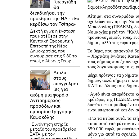
Γεωργιάδη -
Θα
διεκδικήσει την
Αίτημα, στα συναρμόδια υ
προεδρία της ΝΔ - «Θα
σχολείων των πρώην Νομαρ
κερδίσω τον Τσίπρα»
Μακεδονίας (ΠΕΔΚΜ), δεδ
Δεκτή έγινε η ένσταση
Νομαρχίες μετά τον “Καλλ
που κατέθεσε στην
προϋπολογισμούς τους, ενώ
Κεντρική Εφορευτική
δήμου, αλλά της ευρύτερης
Επιτροπή της Νέας
Δημοκρατίας, που
Το θέμα, που απασχολεί δ
συνεδρίασε στις 9.30 το
– Χορτιάτη Ιγνάτιος Καϊτε
πρωί, ο Άδωνις Γεωρ...
τους δήμους που έχουν σχ
τους λογαριασμούς τους, γι
Δίπλα
μέχρι πρότινος τα χρήματα
στους
δήμων, αλλά σήμερα η κατά
επαγγελματ
ΚΑΠ σε όλους τους δήμους,
ίες για
«Αυτό είναι απαράδεκτο κα
ακόμη μια φορά ο
πρόεδρος της ΠΕΔΚΜ, ενώ 
Αντιδήμαρχος
διαθέτει επτά μισθωμένα κ
προσόδων και
είναι υπερτοπικά και δεν 
εμπορίου Γρηγόρης
Καψοκόλης
«Για τα κτίρια αυτά, τα ε
ποσό αυτό εισπράττονταν α
Συνάντηση υπήρξε
350.000 ευρώ, με συνέπει
μεταξύ του προεδρείου
ΣΑΤΑ, με τον
μόνο για αυτά τα σχολεία.