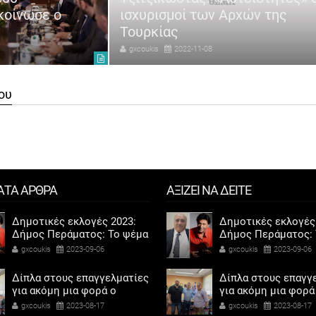
κοίνωσε ο
ισχυρισμοί των Αρχών της
Τουρκίας
gxcoukis
2022-11-08
ου
ΑΤΑ ΑΡΘΡΑ
ΑΞΙΖΕΙ ΝΑ ΔΕΙΤΕ
Δημοτικές εκλογές 2023:
Δημοτικές εκλογές
Δήμος Περάματος: Το ψέμα
Δήμος Περάματος: 
τελικά έχει κοντά ποδάρια
τελικά έχει κοντά 
gxcoukis
2023-09-06
gxcoukis
2023-09-06
Δίπλα στους επαγγελματίες
Δίπλα στους επαγγ
για ακόμη μια φορά ο
για ακόμη μια φορά
Αντιδήμαρχος προσόδων
Αντιδήμαρχος προ
gxcoukis
2023-08-17
gxcoukis
2023-08-17