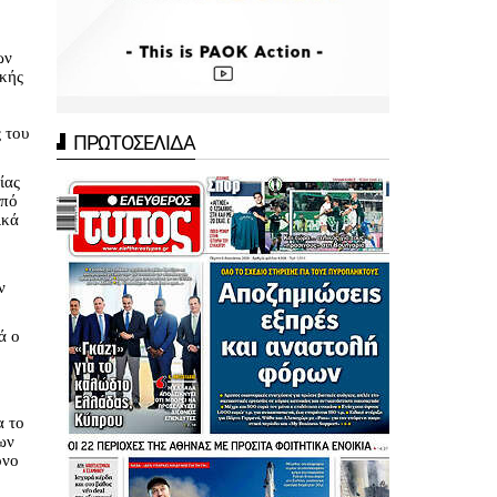
ων
ικής
 του
ΠΡΩΤΟΣΕΛΙΔΑ
ίας
από
ικά
ν
ά ο
α το
ων
όνο