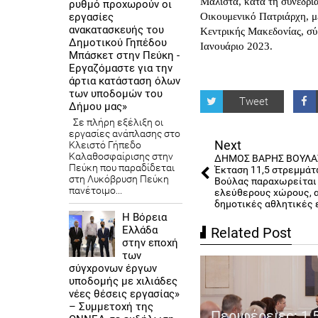
Μάλιστα, κατά τη συνεδρί
ρυθμό προχωρούν οι
εργασίες
Οικουμενικό Πατριάρχη, με
ανακατασκευής του
Κεντρικής Μακεδονίας, σ
Δημοτικού Γηπέδου
Ιανουάριο 2023.
Μπάσκετ στην Πεύκη -
Εργαζόμαστε για την
άρτια κατάσταση όλων
των υποδομών του
Tweet
Δήμου μας»
Σε πλήρη εξέλιξη οι
εργασίες ανάπλασης στο
Next
Κλειστό Γήπεδο
Καλαθοσφαίρισης στην
ΔΗΜΟΣ ΒΑΡΗΣ ΒΟΥΛΑ
Πεύκη που παραδίδεται
Έκταση 11,5 στρεμμάτ
στη Λυκόβρυση Πεύκη
Βούλας παραχωρείται 
πανέτοιμο...
ελεύθερους χώρους, α
δημοτικές αθλητικές 
Η Βόρεια
Ελλάδα
Related Post
στην εποχή
των
σύγχρονων έργων
υποδομής με χιλιάδες
νέες θέσεις εργασίας»
ριφέρεια Νοτίου Αιγαίου:
– Συμμετοχή της
εμιέρα για το ΕΣΠΑ 2021-
Περιφέρειες: 1.