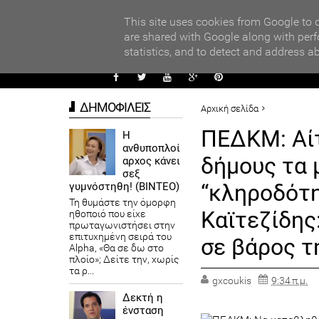
PARADI
ΧΟΛΕΙΩΝ ΣΤΟΝ ΤΟΠΙΚΟ ΔΙΑΓΩΝΙΣΜΟ ΠΕΙΡΑΜΑΤΩΝ ΦΥΣΙΚΩΝ ΕΠΙΣΤ
This site uses cookies from Google to d
are shared with Google along with perf
statistics, and to detect and address a
ΑΥΤΟΔ
ΔΗΜΟΦΙΛΕΙΣ
Αρχική σελίδα
ΠΕΡΙΦΕΡΕΙΕΣ
ΠΕΔΚΜ: Αί
Η
ανθυποπλοί
ΠΕΔΚΜ: Αίτημα να καταβληθ
δήμους τα 
αρχος κάνει
Νομαρχίες Ι. Καϊτεζίδης: «Ε
σεξ
“κληροδότη
γυμνόστηθη! (ΒΙΝΤΕΟ)
Τη θυμάστε την όμορφη
Καϊτεζίδης
ηθοποιό που είχε
πρωταγωνιστήσει στην
επιτυχημένη σειρά του
σε βάρος τ
Alpha, «Θα σε δω στο
πλοίο»; Δείτε την, χωρίς
τα ρ...
gxcoukis
9:34 π.μ.
Δεκτή η
ένσταση