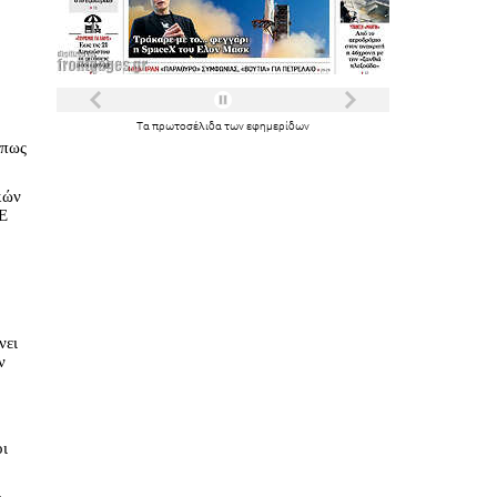
Τα
πρωτοσέλιδα
των
εφημερίδων
όπως
κών
ΔΕ
νει
ν
οι