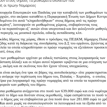
πουργεία Εσωτερικών και Παιδείας για την καταβολή των μισθωμάτων τ
χιών, στο ακέραιο καταθέτει η Περιφερειακή Ένωση των Δήμων Κεντρ
ομένου ότι αυτά “κληροδοτήθηκαν” στους δήμους από τις πρώην
ικράτη”, λειτουργούν σε μισθωμένους χώρους, επιβαρύνοντας τους
 τα περισσότερα εξ΄ αυτών είναι υπερτοπικά και δεν φιλοξενούν μαθητές
 περιοχής ως μουσικά σχολεία, ειδικής εκπαίδευσης κλπ.
εκάδες δήμους της χώρας, έθεσε ο πρόεδρος της ΠΕΔΚΜ, δήμαρχος Πυλα
ζίδης κατά τη διάρκεια της συνεδρίασης του Δ.Σ του οργάνου, ζητώντας 
ολεία τα οποία κληροδότησαν οι πρώην νομαρχίες να εξετάσουν προσεκτ
ατί, όπως είπε
 των μισθωμάτων ερχόταν με ειδικές πιστώσεις στους λογαριασμούς των
σταση άλλαξε και οι πόροι αυτοί πέρασαν οριζόντια σε μια ενίσχυση τω
 ακόμη και σε εκείνους που δεν έχουν τέτοιες υποχρεώσεις.
ι είναι ακόμη ένα τρικ σε βάρος της αυτοδιοίκησης» είπε χαρακτηριστικ
ανέφερε την περίπτωση του δήμου του, Πυλαίας – Χορτιάτη, ο οποίος
τίρια για λογαριασμό της πρώην νομαρχίας από τα οποία τα περισσότερα
αφορούν καν μαθητές του δήμου.
τήσια μισθώματα ανέρχονται στο ποσό των 639.000 ευρώ και ενώ νωρίτερ
πό το δήμο και δινόταν στους εκμισθωτές, τώρα εισπράττεται το ποσό τ
α ο δήμος μας να επιβαρύνεται με ένα ποσό άνω των 281.000 ευρώ το χρ
 Και αυτό χωρίς να συνυπολογιστούν τα λειτουργικά και τα έξοδα από το