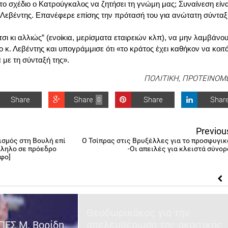
το σχέδιο ο Κατρούγκαλος να ζητήσει τη γνώμη μας; Συναίνεση είνα
. Λεβέντης. Επανέφερε επίσης την πρότασή του για ανώτατη σύνταξ
τσι κι αλλιώς” (ενοίκια, μερίσματα εταιρειών κλπ), να μην λαμβάνο
κ. Λεβέντης και υπογράμμισε ότι «το κράτος έχει καθήκον να κοιτά
ά με τη σύνταξή της».
ΠΟΛΙΤΙΚΗ
,
ΠΡΟΤΕΙΝΟΜ
Share
Share
Share
Shar
0
Previou
ισμός στη Βουλή επί
Ο Τσίπρας στις Βρυξέλλες για το προσφυγικ
λληλο σε πρόεδρο
-Οι απειλές για κλειστά σύνορ
φο]
Θεοδωρικάκος για την
ΠΕΣ Μ. Βορίδη
απελευθέρωση της ακριτικής