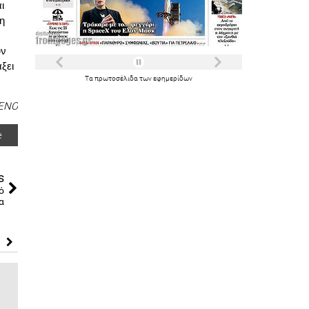
ι
η
υν
ξει
Τα
πρωτοσέλιδα
των
εφημερίδων
ΕΝΟ
e
s
ό
α