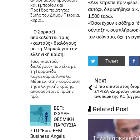
αντιδήμαρχο προσόδων
«Δεν έπρεπε πριν φέρει 
και εμπορίου και
αυτό;», διερωτήθηκε ο κ
Προέδρο ποιότητας
ζωής του Δήμου Πειραιά,
1.500 ευρώ.
κύριο...
«Όσοι έχουν εισόδημα “έ
σύνταξη», συμπλήρωσε ο 
Ο Σαρκοζί
τον αδύναμο, όχι η γιαγι
αποκαλύπτει τους
«καυτούς» διαλόγους
με τη Μέρκελ για την
ελληνική κρίση!
Tweet
Τους «καυτούς
διαλόγους» που είχε με
τη Γερμανίδα
Καγκελάριο, Άγγελα
Next
Μέρκελ, στην κορύφωση
της ελληνικής κρίσης,
Ο πιο απίστευτος διορ
αποκαλύπτει ο πρώην
ΣΥΡΙΖΑ -Διόρισαν υπά
πρό...
ανύπαρκτης ΚΟ [έγγρα
ΒΕΠ:
Related Post
ΙΣΧΥΡΗ
ΘΕΣΜΙΚΗ
ΠΑΡΟΥΣΙΑ
ΣΤΟ “Euro-FEM
Business Angels
Τηλεδιάσκεψη Υ