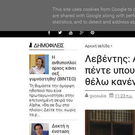
PARADI
ΧΟΛΕΙΩΝ ΣΤΟΝ ΤΟΠΙΚΟ ΔΙΑΓΩΝΙΣΜΟ ΠΕΙΡΑΜΑΤΩΝ ΦΥΣΙΚΩΝ ΕΠΙΣΤ
This site uses cookies from Google to d
are shared with Google along with perf
statistics, and to detect and address a
ΑΥΤΟΔ
ΔΗΜΟΦΙΛΕΙΣ
Αρχική σελίδα
ΠΟΛΙΤΙΚΗ
ΠΡΟΤΕΙΝΟΜΕΝ
Λεβέντης: 
Η
ανθυποπλοί
Λεβέντης: Αν ζητούσα από το
πέντε υπουρ
αρχος κάνει
σεξ
θέλω κανέν
γυμνόστηθη! (ΒΙΝΤΕΟ)
Τη θυμάστε την όμορφη
ηθοποιό που είχε
πρωταγωνιστήσει στην
gxcoukis
11:23 π.μ.
επιτυχημένη σειρά του
Alpha, «Θα σε δω στο
πλοίο»; Δείτε την, χωρίς
τα ρ...
Δεκτή η
ένσταση