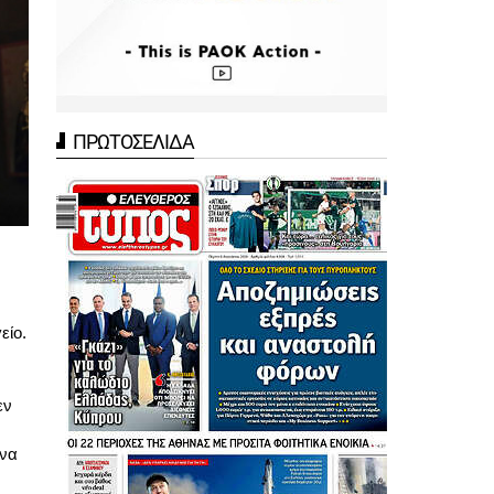
ΠΡΩΤΟΣΕΛΙΔΑ
είο.
εν
 να