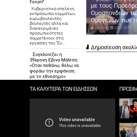
Forum”
 Βορίδης: Έτσι θα εφαρμοστεί
με τους Προέδρ
Κυβερνητικά στελέχη,
αναμορφωμένη αξιολόγηση
Ομοσπονδιών τ
εκπρόσωποι κομμάτων,
ευρωβουλευτές,
ν Δημοσίων υπαλλήλων
Ομογενών των 
βουλευτές αλλά και
διακεκριμένες
coukis
2022-12-13
gxcoukis
2022-12-13
προσωπικότητες
συμμετέχουν στις
εργασίες του “Eu...
Δημοσίευση σχολί
Συγκλονίζει η
39χρονη Εβίνα Μάλτση:
«Οταν πεθάνω, θέλω να
φοράω την εμφάνιση
με το εθνόσημο»
Είναι 39 ετών, πάει για
τα 40, αλλά δεν το βάζει
ΤΑ ΚΑΛΥΤΕΡΑ ΤΩΝ ΕΙΔΗΣΕΩΝ
ΠΡΟΣΦ
κάτω. Και όχι απλά
παίζει, αλλά
πρωταγωνιστεί. Αυτή
είναι η ιστορία της
έμπειρης αρχη...
Θυσιάστηκε
για να
σώσει τη