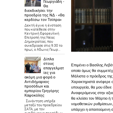
Γεωργιάδη -
Θα
διεκδικήσει την
προεδρία της ΝΔ - «Θα
κερδίσω τον Τσίπρα»
Δεκτή έγινε η ένσταση
που κατέθεσε στην
Κεντρική Εφορευτική
Επιτροπή της Νέας
Δημοκρατίας, που
συνεδρίασε στις 9.30 το
πρωί, ο Άδωνις Γεωρ...
Δίπλα
στους
Επιμένει ο Βασίλης Λεβέ
επαγγελματ
οποία όμως θα συμμετέχ
ίες για
Μάλιστα ο πρόεδρος της 
ακόμη μια φορά ο
Αντιδήμαρχος
Χαρακτηριστά ανέφερε σ
προσόδων και
υπουργεία, θα μου έδινε 
εμπορίου Γρηγόρης
Αναφερόμενος στην αξιο
Καψοκόλης
θα κλείσει τον Μάρτιο ή
Συνάντηση υπήρξε
νομοθετικών ρυθμίσεων,
μεταξύ του προεδρείου
ΣΑΤΑ, με τον
υπάρχει η απαιτούμενη 