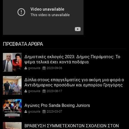
ΠΡΟΣΦΑΤΑ ΑΡΘΡΑ
Δημοτικές εκλογές 2023: Δήμος Περάματος: Το
ψέμα τελικά έχει κοντά ποδάρια
gxcoukis
2023-09-06
Δίπλα στους επαγγελματίες για ακόμη μια φορά ο
Αντιδήμαρχος προσόδων και εμπορίου Γρηγόρης
Καψοκόλης
gxcoukis
2023-08-17
Αγώνες Pro Sanda Boxing Juniors
gxcoukis
2023-03-07
ΒΡΑΒΕΥΣΗ ΣΥΜΜΕΤΕΧΟΝΤΩΝ ΣΧΟΛΕΙΩΝ ΣΤΟΝ