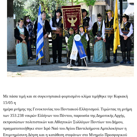
Με πάσα τιμή και σε συγκινησιακά φορτισμένο κλίμα τιμήθηκε την Κυριακή
15/05 η
ημέρα μνήμης της Γενοκτονίας του Ποντιακού Ελληνισμού. Τιμώντας τη μνήμη
των 353.238 νεκρών Ελλήνων του Πόντου, παρουσία της Δημοτικής Αρχής,
εκπροσώπων πολιτιστικών και Αθλητικών Συλλόγων Ποντίων του Δήμου,
πραγματοποιήθηκε στον Ιερό Ναό του Αγίου Παντελεήμονα Αμπελοκήπων η
Επιμνημόσυνη Δέηση και η κατάθεση στεφάνων στο Μνημείο Προσφυγικού