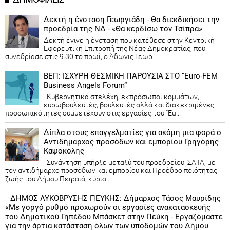
Δεκτή η ένσταση Γεωργιάδη - Θα διεκδικήσει την
προεδρία της ΝΔ - «Θα κερδίσω τον Τσίπρα»
Δεκτή έγινε η ένσταση που κατέθεσε στην Κεντρική
Εφορευτική Επιτροπή της Νέας Δημοκρατίας, που
συνεδρίασε στις 9.30 το πρωί, ο Άδωνις Γεωρ...
ΒΕΠ: ΙΣΧΥΡΗ ΘΕΣΜΙΚΗ ΠΑΡΟΥΣΙΑ ΣΤΟ “Euro-FEM
Business Angels Forum”
Κυβερνητικά στελέχη, εκπρόσωποι κομμάτων,
ευρωβουλευτές, βουλευτές αλλά και διακεκριμένες
προσωπικότητες συμμετέχουν στις εργασίες του “Eu...
Δίπλα στους επαγγελματίες για ακόμη μια φορά ο
Αντιδήμαρχος προσόδων και εμπορίου Γρηγόρης
Καψοκόλης
Συνάντηση υπήρξε μεταξύ του προεδρείου ΣΑΤΑ, με
τον αντιδήμαρχο προσόδων και εμπορίου και Προέδρο ποιότητας
ζωής του Δήμου Πειραιά, κύριο...
ΔΗΜΟΣ ΛΥΚΟΒΡΥΣΗΣ ΠΕΥΚΗΣ: Δήμαρχος Τάσος Μαυρίδης
«Με γοργό ρυθμό προχωρούν οι εργασίες ανακατασκευής
του Δημοτικού Γηπέδου Μπάσκετ στην Πεύκη - Εργαζόμαστε
για την άρτια κατάσταση όλων των υποδομών του Δήμου