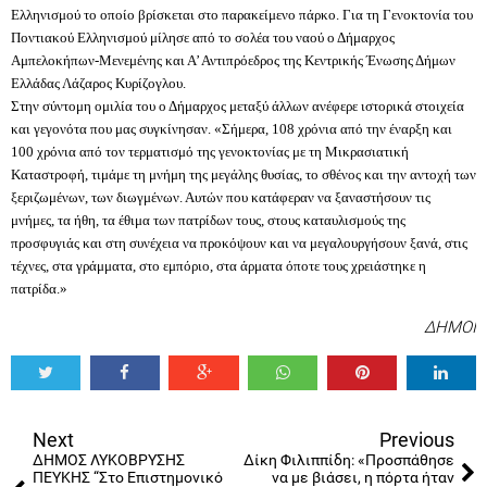
Ελληνισμού το οποίο βρίσκεται στο παρακείμενο πάρκο. Για τη Γενοκτονία του
Ποντιακού Ελληνισμού μίλησε από το σολέα του ναού ο Δήμαρχος
Αμπελοκήπων-Μενεμένης και Α’ Αντιπρόεδρος της Κεντρικής Ένωσης Δήμων
Ελλάδας Λάζαρος Κυρίζογλου.
Στην σύντομη ομιλία του ο Δήμαρχος μεταξύ άλλων ανέφερε ιστορικά στοιχεία
και γεγονότα που μας συγκίνησαν. «Σήμερα, 108 χρόνια από την έναρξη και
100 χρόνια από τον τερματισμό της γενοκτονίας με τη Μικρασιατική
Καταστροφή, τιμάμε τη μνήμη της μεγάλης θυσίας, το σθένος και την αντοχή των
ξεριζωμένων, των διωγμένων. Αυτών που κατάφεραν να ξαναστήσουν τις
μνήμες, τα ήθη, τα έθιμα των πατρίδων τους, στους καταυλισμούς της
προσφυγιάς και στη συνέχεια να προκόψουν και να μεγαλουργήσουν ξανά, στις
τέχνες, στα γράμματα, στο εμπόριο, στα άρματα όποτε τους χρειάστηκε η
πατρίδα.»
ΔΗΜΟΙ
Tweet
Share
Share
Share
Share
Share
0
Next
Previous
ΔΗΜΟΣ ΛΥΚΟΒΡΥΣΗΣ
Δίκη Φιλιππίδη: «Προσπάθησε
ΠΕΥΚΗΣ “Στο Επιστημονικό
να με βιάσει, η πόρτα ήταν