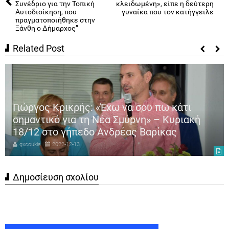
Συνέδριο για την Τοπική
κλειδωμένη», είπε η δεύτερη
Αυτοδιοίκηση, που
γυναίκα που τον κατήγγειλε
πραγματοποιήθηκε στην
Ξάνθη ο Δήμαρχος”
Related Post
Γιώργος Κρικρής: «Έχω να σου πω κάτι
σημαντικό για τη Νέα Σμύρνη» – Κυριακή
18/12 στο γήπεδο Ανδρέας Βαρίκας
gxcoukis
2022-12-13
Δημοσίευση σχολίου