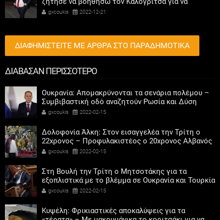
ζήτησε να βοηθήσω τον Καλογρίτσα για να
αποκτήσει σταθμό ο ΣΥΡΙΖΑ
gxcoukis
2022-12-21
ΔΙΑΦΗΜΙΣΤΕΙΤΕ ΜΕ ΑΡΘΡΑ ΣΤΟ ΠΑΡΑΔΗΜΟΤΙΚΑ
ΔΙΑΒΑΣΑΝ ΠΕΡΙΣΣΟΤΕΡΟ
Ουκρανία: Απομακρύνονται τα σενάρια πολέμου –
Συμβιβαστική οδό αναζητούν Ρωσία και Δύση
gxcoukis
2022-02-15
Δολοφονία Άλκη: Στον εισαγγελέα την Τρίτη ο
22χρονος – Προφυλακιστέος ο 20χρονος Αλβανός
gxcoukis
2022-02-15
Στη Βουλή την Τρίτη ο Μητσοτάκης για τα
εξοπλιστικά με το βλέμμα σε Ουκρανία και Τουρκία
gxcoukis
2022-02-15
Κυψέλη: Φρικιαστικές αποκαλύψεις για τα
«τέρατα» – Με μακρυμάνικα το κοριτσάκι για να