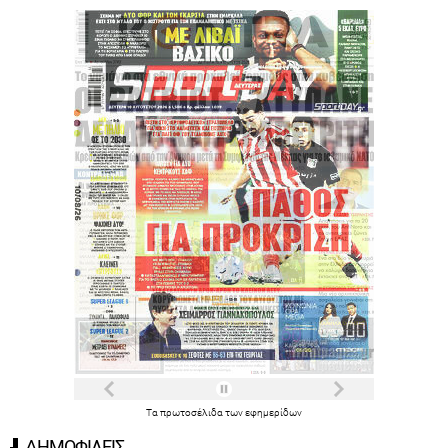
Τα
πρωτοσέλιδα
των
εφημερίδων
ΔΗΜΟΦΙΛΕΙΣ