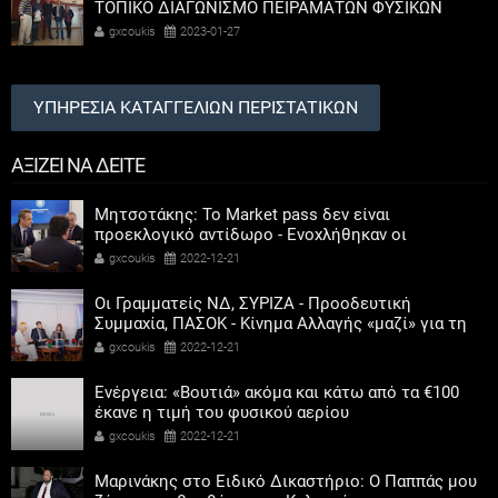
ΤΟΠΙΚΟ ΔΙΑΓΩΝΙΣΜΟ ΠΕΙΡΑΜΑΤΩΝ ΦΥΣΙΚΩΝ
ΕΠΙΣΤΗΜΩΝ
gxcoukis
2023-01-27
ΥΠΗΡΕΣΙΑ ΚΑΤΑΓΓΕΛΙΩΝ ΠΕΡΙΣΤΑΤΙΚΩΝ
ΑΞΙΖΕΙ ΝΑ ΔΕΙΤΕ
Μητσοτάκης: Το Market pass δεν είναι
προεκλογικό αντίδωρο - Ενοχλήθηκαν οι
αριστεροί του χαβιαριού
gxcoukis
2022-12-21
Οι Γραμματείς ΝΔ, ΣΥΡΙΖΑ - Προοδευτική
Συμμαχία, ΠΑΣΟΚ - Κίνημα Αλλαγής «μαζί» για τη
συμμετοχή των γυναικών στην πολιτική
gxcoukis
2022-12-21
Ενέργεια: «Βουτιά» ακόμα και κάτω από τα €100
έκανε η τιμή του φυσικού αερίου
gxcoukis
2022-12-21
Μαρινάκης στο Ειδικό Δικαστήριο: Ο Παππάς μου