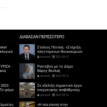
ΔΙΑΒΑΣΑΝ ΠΕΡΙΣΣΟΤΕΡΟ
rket
Στέλιος Πέτσας: «Στήριξη
εκλογικό
πληττόμενων Νοικοκυριών
ηκαν οι
και Επιχειρήσεων για Χρέη
gxcoukis
2021-03-12
αριού
στου Δήμους»
ΥΡΙΖΑ -
Ραντεβού με το Δήμο
χία,
Βάρης Βούλας
λαγής
Βουλιαγμένης «Ψυχική και
gxcoukis
2021-03-12
ετοχή
σωματική υγεία στην
πανδημία»
 2023:
Σε εξέλιξη σημαντικό έργο
Το ψέμα
ενεργειακής αναβάθμισης
ποδάρια
της κοινωνικής δομής
gxcoukis
2021-03-12
«Στέγη Υπερηλίκων» του
Δήμου Βάρης Βούλας
ελματίες
«Η νέα εποχή στην
Βουλιαγμένης