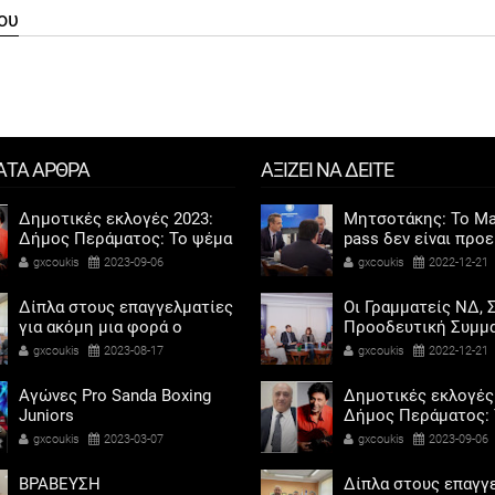
ου
ΑΤΑ ΑΡΘΡΑ
ΑΞΙΖΕΙ ΝΑ ΔΕΙΤΕ
Δημοτικές εκλογές 2023:
Μητσοτάκης: Το Ma
Δήμος Περάματος: Το ψέμα
pass δεν είναι προ
τελικά έχει κοντά ποδάρια
αντίδωρο - Ενοχλήθ
gxcoukis
2023-09-06
gxcoukis
2022-12-21
αριστεροί του χαβι
Δίπλα στους επαγγελματίες
Οι Γραμματείς ΝΔ, Σ
για ακόμη μια φορά ο
Προοδευτική Συμμα
Αντιδήμαρχος προσόδων
ΠΑΣΟΚ - Κίνημα Αλ
gxcoukis
2023-08-17
gxcoukis
2022-12-21
και εμπορίου Γρηγόρης
«μαζί» για τη συμμ
Καψοκόλης
των γυναικών στην
Αγώνες Pro Sanda Boxing
Δημοτικές εκλογές
πολιτική
Juniors
Δήμος Περάματος: 
τελικά έχει κοντά 
gxcoukis
2023-03-07
gxcoukis
2023-09-06
ΒΡΑΒΕΥΣΗ
Δίπλα στους επαγγ