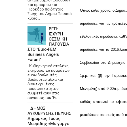
αντιδήμαρχο προσόδων
και εμπορίου και
Προέδρο ποιότητας
Όπως κάθε χρόνο, ο Δήμος 
ζωής του Δήμου Πειραιά,
κύριο...
αιμοδοσίες για τις τράπεζε
ΒΕΠ:
ΙΣΧΥΡΗ
εθελοντικές αιμοδοσίες καθ’
ΘΕΣΜΙΚΗ
ΠΑΡΟΥΣΙΑ
ΣΤΟ “Euro-FEM
αιμοδοσίες για το 2016,λο
Business Angels
Forum”
Συμβουλίου στο Δημαρχείο
Κυβερνητικά στελέχη,
εκπρόσωποι κομμάτων,
ευρωβουλευτές,
1μ.μ. και (β) την Παρασκ
βουλευτές αλλά και
διακεκριμένες
προσωπικότητες
Μενεμένη) από 9.00π.μ. έως
συμμετέχουν στις
εργασίες του “Eu...
καθώς αποτελεί το ύψιστ
ΔΗΜΟΣ
ΛΥΚΟΒΡΥΣΗΣ ΠΕΥΚΗΣ:
μεταδώσετε και εσείς αυτό 
Δήμαρχος Τάσος
Μαυρίδης «Με γοργό