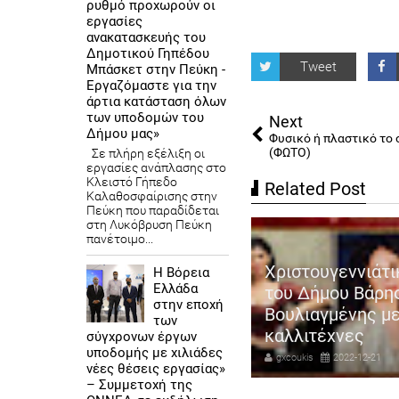
ρυθμό προχωρούν οι
εργασίες
ανακατασκευής του
Δημοτικού Γηπέδου
Tweet
Μπάσκετ στην Πεύκη -
Εργαζόμαστε για την
άρτια κατάσταση όλων
των υποδομών του
Next
Δήμου μας»
Φυσικό ή πλαστικό το
(ΦΩΤΟ)
Σε πλήρη εξέλιξη οι
εργασίες ανάπλασης στο
Κλειστό Γήπεδο
Related Post
Καλαθοσφαίρισης στην
Πεύκη που παραδίδεται
στη Λυκόβρυση Πεύκη
πανέτοιμο...
πλα στους επαγγελματίες για
Χριστουγεννιάτι
Η Βόρεια
Ελλάδα
όμη μια φορά ο Αντιδήμαρχος
του Δήμου Βάρη
στην εποχή
οσόδων και εμπορίου
Βουλιαγμένης μ
των
ηγόρης Καψοκόλης
καλλιτέχνες
σύγχρονων έργων
υποδομής με χιλιάδες
coukis
2023-08-17
gxcoukis
2022-12-21
νέες θέσεις εργασίας»
– Συμμετοχή της