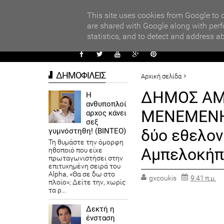
PARADI
ors
This site uses cookies from Google to d
are shared with Google along with perf
statistics, and to detect and address a
ΑΥΤΟΔ
ΔΗΜΟΦΙΛΕΙΣ
Αρχική σελίδα
ΔΗΜΟΙ
ΔΗΜΟΣ Α
Η
ανθυποπλοί
ΔΗΜΟΣ ΑΜΠΕΛΟΚΗΠΩΝ-ΜΕΝΕΜΕ
ΜΕΝΕΜΕΝΗ:
αρχος κάνει
Αμπελοκήπων-Μενεμένης.
σεξ
δύο εθελον
γυμνόστηθη! (ΒΙΝΤΕΟ)
Τη θυμάστε την όμορφη
Αμπελοκήπ
ηθοποιό που είχε
πρωταγωνιστήσει στην
επιτυχημένη σειρά του
Alpha, «Θα σε δω στο
gxcoukis
9:41 π.μ.
πλοίο»; Δείτε την, χωρίς
τα ρ...
Δεκτή η
ένσταση