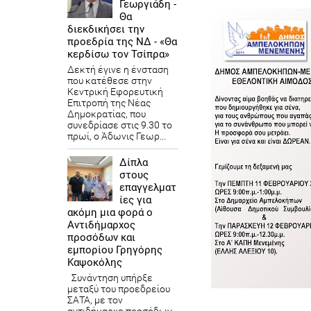
Γεωργιάδη -
Θα
διεκδικήσει την
προεδρία της ΝΔ - «Θα
κερδίσω τον Τσίπρα»
Δεκτή έγινε η ένσταση
που κατέθεσε στην
Κεντρική Εφορευτική
Επιτροπή της Νέας
Δημοκρατίας, που
συνεδρίασε στις 9.30 το
πρωί, ο Άδωνις Γεωρ...
Δίπλα
στους
επαγγελματ
ίες για
ακόμη μια φορά ο
Αντιδήμαρχος
προσόδων και
εμπορίου Γρηγόρης
Καψοκόλης
Συνάντηση υπήρξε
μεταξύ του προεδρείου
ΣΑΤΑ, με τον