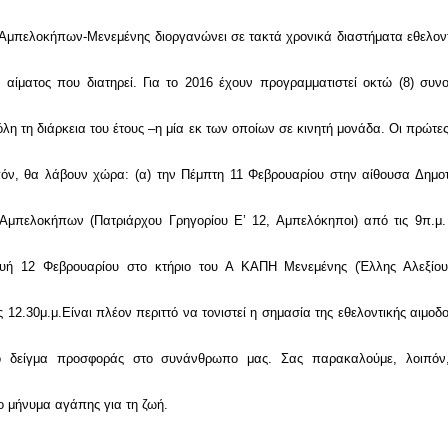
Αμπελοκήπων-Μενεμένης διοργανώνει σε τακτά χρονικά διαστήματα εθελοντ
ς αίματος που διατηρεί. Για το 2016 έχουν προγραμματιστεί οκτώ (8) συν
όλη τη διάρκεια του έτους –η μία εκ των οποίων σε κινητή μονάδα. Οι πρώτε
ιπόν, θα λάβουν χώρα: (α) την Πέμπτη 11 Φεβρουαρίου στην αίθουσα Δημο
 Αμπελοκήπων (Πατριάρχου Γρηγορίου Ε’ 12, Αμπελόκηποι) από τις 9π.μ.
ευή 12 Φεβρουαρίου στο κτήριο του Α ΚΑΠΗ Μενεμένης (Έλλης Αλεξίου
 12.30μ.μ.Είναι πλέον περιττό να τονιστεί η σημασία της εθελοντικής αιμοδ
ο δείγμα προσφοράς στο συνάνθρωπο μας. Σας παρακαλούμε, λοιπόν
το μήνυμα αγάπης για τη ζωή.