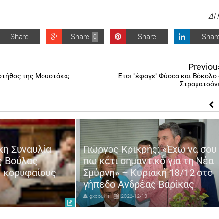
ΔΗ
Share
Share
Share
Shar
0
Previou
 στήθος της Μουστάκα;
Έτσι "έφαγε" Φύσσα και Βόκολο 
Στραματσόνι
κη Συναυλία
Γιώργος Κρικρής: «Έχω να σου
ς Βούλας
πω κάτι σημαντικό για τη Νέα
ε κορυφαίους
Σμύρνη» – Κυριακή 18/12 στο
γήπεδο Ανδρέας Βαρίκας
gxcoukis
2022-12-13