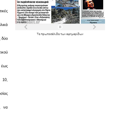
ικές
ολικά
Τα
πρωτοσέλιδα
των
εφημερίδων
ς δύο
τικού
 έως
 10,
οσίας
, να