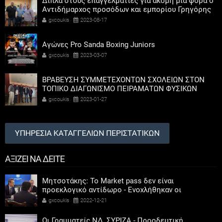
Δίπλα στους επαγγελματίες για ακόμη μια φορά ο
Αντιδήμαρχος προσόδων και εμπορίου Γρηγόρης
Καψοκόλης
gxcoukis
2023-08-17
Αγώνες Pro Sanda Boxing Juniors
gxcoukis
2023-03-07
ΒΡΑΒΕΥΣΗ ΣΥΜΜΕΤΕΧΟΝΤΩΝ ΣΧΟΛΕΙΩΝ ΣΤΟΝ
ΤΟΠΙΚΟ ΔΙΑΓΩΝΙΣΜΟ ΠΕΙΡΑΜΑΤΩΝ ΦΥΣΙΚΩΝ
ΕΠΙΣΤΗΜΩΝ
gxcoukis
2023-01-27
ΥΠΗΡΕΣΙΑ ΚΑΤΑΓΓΕΛΙΩΝ ΠΕΡΙΣΤΑΤΙΚΩΝ
ΑΞΙΖΕΙ ΝΑ ΔΕΙΤΕ
Μητσοτάκης: Το Market pass δεν είναι
προεκλογικό αντίδωρο - Ενοχλήθηκαν οι
αριστεροί του χαβιαριού
gxcoukis
2022-12-21
Οι Γραμματείς ΝΔ, ΣΥΡΙΖΑ - Προοδευτική