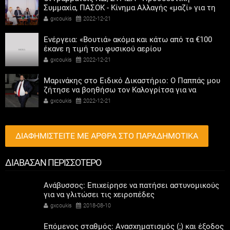
Συμμαχία, ΠΑΣΟΚ - Κίνημα Αλλαγής «μαζί» για τη
συμμετοχή των γυναικών στην πολιτική
gxcoukis
2022-12-21
Ενέργεια: «Βουτιά» ακόμα και κάτω από τα €100
έκανε η τιμή του φυσικού αερίου
gxcoukis
2022-12-21
Μαρινάκης στο Ειδικό Δικαστήριο: Ο Παππάς μου
ζήτησε να βοηθήσω τον Καλογρίτσα για να
αποκτήσει σταθμό ο ΣΥΡΙΖΑ
gxcoukis
2022-12-21
ΔΙΑΦΗΜΙΣΤΕΙΤΕ ΜΕ ΑΡΘΡΑ ΣΤΟ ΠΑΡΑΔΗΜΟΤΙΚΑ
ΔΙΑΒΑΣΑΝ ΠΕΡΙΣΣΟΤΕΡΟ
Ανάβυσσος: Επιχείρησε να πατήσει αστυνομικούς
για να γλιτώσει τις χειροπέδες
gxcoukis
2018-08-10
Επόμενος σταθμός: Ανασχηματισμός (;) και έξοδος