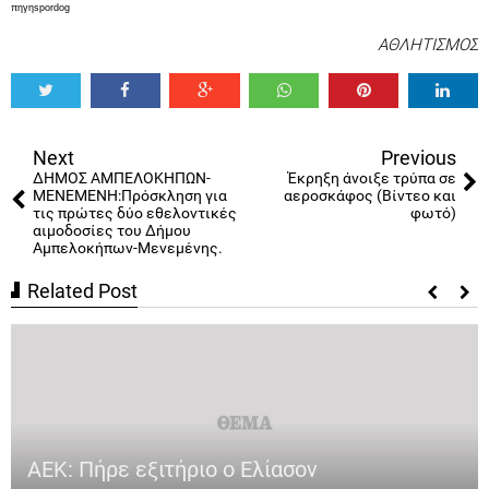
πηγηspordog
ΑΘΛΗΤΙΣΜΟΣ
Tweet
Share
Share
Share
Share
Share
0
Next
Previous
ΔΗΜΟΣ ΑΜΠΕΛΟΚΗΠΩΝ-
Έκρηξη άνοιξε τρύπα σε
ΜΕΝΕΜΕΝΗ:Πρόσκληση για
αεροσκάφος (Βίντεο και
τις πρώτες δύο εθελοντικές
φωτό)
αιμοδοσίες του Δήμου
Αμπελοκήπων-Μενεμένης.
Related Post
ΑΕΚ: Πήρε εξιτήριο ο Ελίασον