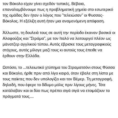
τον Βόκολο είχαν γίνει σχεδόν τυπικές. Βέβαια,
επαναλαμβάνουμε πως η προβληματική χημεία στο εσωτερικό
της ομάδας δεν ήταν ο λόγος που "τελειώσαν" οι Φυσσας-
Βόκολος. Η εξέλιξη αυτή ήταν μια αναμενόμενη απόφαση.
Άλλωστε, τη δουλειά τους σε αυτή την περίοδο έκαναν βασικά οι
Αλαφούζος και "Στράμα", με τον Ιταλό να λειτουργεί πλέον ως
μάνατζερ αγγλικού τύπου. Αυτός έβρισκε τους μεταγραφικούς
στόχους, αυτός μίλαγε μαζί τους κι αυτούς τους έπειθε να
έρθουν στην Ελλάδα.
Ωστόσο, το ...τελειωτικό χτύπημα του Στραματσόνι στους Φύσσα
και Βόκολο, ήρθε πριν από λίγο καιρό, όταν έβαλε στη λίστα με
τους παίκτες που δεν υπολογίζει και τον Βέμερ. Τη μεταγραφή,
δηλαδή, που έφερε το δίδυμο μόλις πριν λίγους μήνες. Τότε
κατάλαβαν και οι δύο πως πρέπει σιγά σιγά να ετοιμάζουν τα
πράγματά τους....