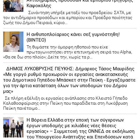
Καψοκόλης
Συνάντηση υπήρξε μεταξύ του προεδρείου ΣΑΤΑ, με
τον αντιδήμαρχο προσόδων και εμπορίου και Προέδρο ποιότητας
ζωής του Δήμου Πειραιά, κύριο...
Η ανθυποπλοίαρχος κάνει σεξ γυμνόστηθη!
(ΒΙΝΤΕΟ)
Τη θυμάστε την όμορφη ηθοποιό που είχε
πρωταγωνιστήσει στην επιτυχημένη σειρά του Alpha,
«Θα σε δω στο πλοίο»; Δείτε την, χωρίς τα ρ...
ΔΗΜΟΣ ΛΥΚΟΒΡΥΣΗΣ ΠΕΥΚΗΣ: Δήμαρχος Τάσος Μαυρίδης
«Με γοργό ρυθμό προχωρούν οι εργασίες ανακατασκευής
του Δημοτικού Γηπέδου Μπάσκετ στην Πεύκη - Εργαζόμαστε
για την άρτια κατάσταση όλων των υποδομών του Δήμου
μας»
Σε πλήρη εξέλιξη οι εργασίες ανάπλασης στο Κλειστό Γήπεδο
Καλαθοσφαίρισης στην Πεύκη που παραδίδεται στη Λυκόβρυση
Πεύκη πανέτοιμο...
Η Βόρεια Ελλάδα στην εποχή των σύγχρονων
έργων υποδομής με χιλιάδες νέες θέσεις
εργασίας» – Συμμετοχή της ΟΝΝΕΔ σε εκδήλωση
του Υπουργείου Ανάπτυξης και Επενδύσεων κατά