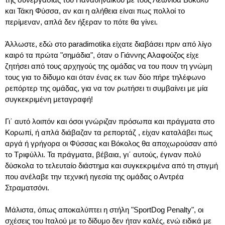
και Τάκη Φύσσα, αν και η αλήθεια είναι πως πολλοί το
περίμεναν, απλά δεν ήξεραν το πότε θα γίνει.
Άλλωστε, εδώ στο paradimotika είχατε διαβάσει πριν από λίγο
καιρό τα πρώτα "σημάδια", όταν ο Γιάννης Αλαφούζος είχε
ζητήσει από τους αρχηγούς της ομάδας να του πουν τη γνώμη
τους για το δίδυμο και όταν ένας εκ των δύο πήρε τηλέφωνο
ρεπόρτερ της ομάδας, για να τον ρωτήσει τι συμβαίνει με μία
συγκεκριμένη μεταγραφή!
Γι΄ αυτό λοιπόν και όσοι γνώριζαν πρόσωπα και πράγματα στο
Κορωπί, ή απλά διάβαζαν τα ρεπορτάζ , είχαν καταλάβει πως
αργά ή γρήγορα οι Φύσσας και Βόκολος θα αποχωρούσαν από
το Τριφύλλι. Τα πράγματα, βέβαια, γι΄ αυτούς, έγιναν πολύ
δύσκολα το τελευταίο διάστημα και συγκεκριμένα από τη στιγμή
που ανέλαβε την τεχνική ηγεσία της ομάδας ο Αντρέα
Στραματσόνι.
Μάλιστα, όπως αποκαλύπτει η στήλη "SportDog Penalty", οι
σχέσεις του Ιταλού με το δίδυμο δεν ήταν καλές, ενώ ειδικά με