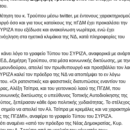
του.
έτηση του κ. Τρούπου μέσω twitter, με έντονους χαρακτηρισμού
ργό όσο και για τους κατοίκους της πΓΔΜ έχει προκαλέσει την
ΣΥΡΙΖΑ που εξέδωσε και ανακοίνωση νωρίτερα, ενώ έχει
ενόχληση στα ηγετικά κλιμάκια της ΝΔ, κατά πληροφορίες του
α κάνει λόγο το γραφείο Τύπου του ΣΥΡΙΖΑ, αναφορικά με ανάρ
ΕΔ, Δημήτρη Τρούπου, στα μέσα κοινωνικής δικτύωσης, με την
υμουνδούρου, απειλεί τον πρωθυπουργό και προσβάλλει τον λα
ΥΡΙΖΑ καλεί τον πρόεδρο της ΝΔ να αποπέμψει το εν λόγω
του. «Οι ρατσιστικές και φασιστικές διατυπώσεις εναντίον του
ς, Αλέξη Τσίπρα, και του γειτονικού λαού της ΠΓΔΜ, που
οινωνικής δικτύωσης ο υπεύθυνος Τοπικής Αυτοδιοίκησης της
ος, ξεπέρασαν κάθε όριο πολιτικής χυδαιότητας. Το στέλεχος
ημείο να απειλεί τον Αλ. Τσίπρα με κρεμάλες και να χαρακτηρί
ες της ΠΓΔΜ!», αναφέρει το γραφείο Τύπου του ΣΥΡΙΖΑ.
ότι αναμένει «από τον πρόεδρο της Νέας Δημοκρατίας, Κυρ.