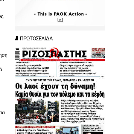
ς,
ΠΡΩΤΟΣΕΛΙΔΑ
τηση
ό
σει