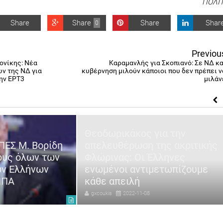
ΠΟΛΙ
Share
Share
Share
Shar
0
Previou
ονίκης: Νέα
Kαραμανλής για Σκοπιανό: Σε ΝΔ κα
ν της ΝΔ για
κυβέρνηση μιλούν κάποιοι που δεν πρέπει ν
ην ΕΡΤ3
μιλάν
Θεοδωρικάκος για την
ΠΕΣ Μ. Βορίδη
απελευθέρωση της ακριτικής
ους όλων των
Φλώρινας: Οι Έλληνες
ων Ελλήνων
ενωμένοι αντιμετωπίζουμε
ΗΠΑ
κάθε απειλή
gxcoukis
2022-11-08