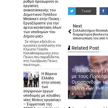
ρυθμό προχωρούν οι
εργασίες
ανακατασκευής του
Tweet
Δημοτικού Γηπέδου
Μπάσκετ στην Πεύκη -
Εργαζόμαστε για την
Next
άρτια κατάσταση όλων
Συλλαλητήριο Θεσσαλ
των υποδομών του
διαμαρτυρία βουλευτώ
Δήμου μας»
αποσιώπηση του από τ
Σε πλήρη εξέλιξη οι
εργασίες ανάπλασης στο
Related Post
Κλειστό Γήπεδο
Καλαθοσφαίρισης στην
Πεύκη που παραδίδεται
στη Λυκόβρυση Πεύκη
πανέτοιμο...
Τηλεδιάσκεψη Υ
Η Βόρεια
 Βορίδης: Έτσι θα εφαρμοστεί
με τους Προέδρ
Ελλάδα
αναμορφωμένη αξιολόγηση
Ομοσπονδιών τ
στην εποχή
των
ν Δημοσίων υπαλλήλων
Ομογενών των 
σύγχρονων έργων
coukis
2022-12-13
gxcoukis
2022-12-13
υποδομής με χιλιάδες
νέες θέσεις εργασίας»
– Συμμετοχή της