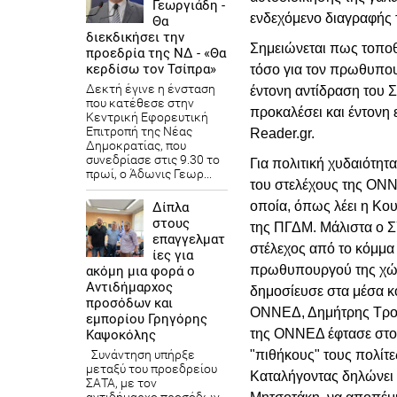
Γεωργιάδη -
ενδεχόμενο διαγραφής 
Θα
διεκδικήσει την
Σημειώνεται πως τοποθ
προεδρία της ΝΔ - «Θα
κερδίσω τον Τσίπρα»
τόσο για τον πρωθυπου
Δεκτή έγινε η ένσταση
έντονη αντίδραση του 
που κατέθεσε στην
προκαλέσει και έντονη 
Κεντρική Εφορευτική
Επιτροπή της Νέας
Reader.gr.
Δημοκρατίας, που
συνεδρίασε στις 9.30 το
Για πολιτική χυδαιότητ
πρωί, ο Άδωνις Γεωρ...
του στελέχους της ΟΝΝ
οποία, όπως λέει η Κο
Δίπλα
στους
της ΠΓΔΜ. Μάλιστα ο Σ
επαγγελματ
στέλεχος από το κόμμα 
ίες για
πρωθυπουργού της χώρα
ακόμη μια φορά ο
Αντιδήμαρχος
δημοσίευσε στα μέσα κ
προσόδων και
ΟΝΝΕΔ, Δημήτρης Τρούπ
εμπορίου Γρηγόρης
της ΟΝΝΕΔ έφτασε στο σ
Καψοκόλης
Συνάντηση υπήρξε
"πιθήκους" τους πολίτ
μεταξύ του προεδρείου
Καταλήγοντας δηλώνει 
ΣΑΤΑ, με τον