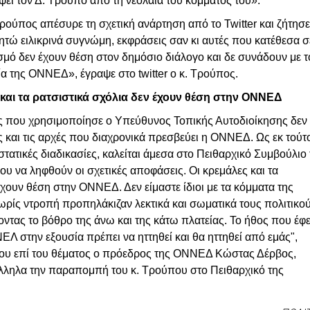
ει τον Δ. Τρούπο από τη νεολαία του κόμματός του».
Τρούπος απέσυρε τη σχετική ανάρτηση από το Twitter και ζήτησε
τώ ειλικρινά συγνώμη, εκφράσεις σαν κι αυτές που κατέθεσα σ
σμό δεν έχουν θέση στον δημόσιο διάλογο και δε συνάδουν με τ
ία της ΟΝΝΕΔ», έγραψε στο twitter ο κ. Τρούπος.
και τα ρατσιστικά σχόλια δεν έχουν θέση στην ΟΝΝΕΔ
ς που χρησιμοποίησε ο Υπεύθυνος Τοπικής Αυτοδιοίκησης δεν
 και τις αρχές που διαχρονικά πρεσβεύει η ΟΝΝΕΔ. Ως εκ τούτ
τατικές διαδικασίες, καλείται άμεσα στο Πειθαρχικό Συμβούλιο 
υ να ληφθούν οι σχετικές αποφάσεις. Οι κρεμάλες και τα
έχουν θέση στην ΟΝΝΕΔ. Δεν είμαστε ίδιοι με τα κόμματα της
ρίς ντροπή προπηλάκιζαν λεκτικά και σωματικά τους πολιτικο
οντας το βόθρο της άνω και της κάτω πλατείας. Το ήθος που έφ
ΕΛ στην εξουσία πρέπει να ηττηθεί και θα ηττηθεί από εμάς",
του επί του θέματος ο πρόεδρος της ΟΝΝΕΔ Κώστας Δέρβος,
ληλα την παραπομπή του κ. Τρούπου στο Πειθαρχικό της