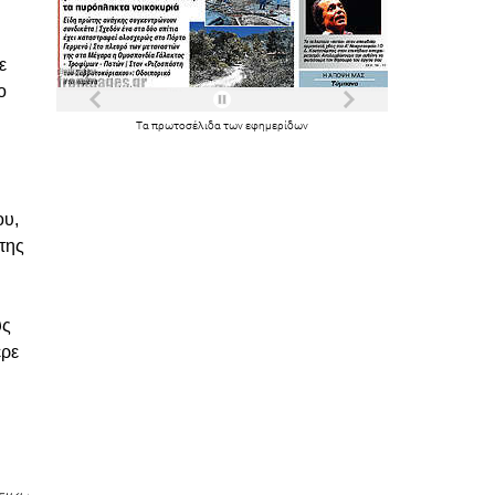
ε
ο
Τα
πρωτοσέλιδα
των
εφημερίδων
ου,
της
ύς
ερε