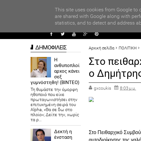
PARADI
ors
This site uses cookies from Google to d
are shared with Google along with perf
statistics, and to detect and address a
ΑΥΤΟΔ
ΔΗΜΟΦΙΛΕΙΣ
Αρχική σελίδα
ΠΟΛΙΤΙΚΗ
Στο πειθα
Η
ανθυποπλοί
ο Δημήτρη
αρχος κάνει
σεξ
γυμνόστηθη! (ΒΙΝΤΕΟ)
gxcoukis
8:03 μ.μ.
Τη θυμάστε την όμορφη
ηθοποιό που είχε
πρωταγωνιστήσει στην
επιτυχημένη σειρά του
Alpha, «Θα σε δω στο
πλοίο»; Δείτε την, χωρίς
τα ρ...
Δεκτή η
Στο Πειθαρχικό Συμβού
ένσταση
αυτοδιοίκησης της γαλά