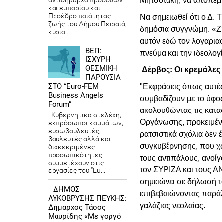
αντιδήμαρχο προσόδων
Μητσοτάκη, να αποπέμψ
και εμπορίου και
Προέδρο ποιότητας
Να σημειωθεί ότι ο Δ. 
ζωής του Δήμου Πειραιά,
δημόσια συγγνώμη. «Ζη
κύριο...
αυτόν εδώ τον λογαρια
ΒΕΠ:
πνεύμα και την ιδεολογ
ΙΣΧΥΡΗ
ΘΕΣΜΙΚΗ
Δέρβος: Οι κρεμάλες 
ΠΑΡΟΥΣΙΑ
ΣΤΟ “Euro-FEM
"Εκφράσεις όπως αυτέ
Business Angels
συμβαδίζουν με το ύφος
Forum”
ακολουθώντας τις κατασ
Κυβερνητικά στελέχη,
Οργάνωσης, προκειμένο
εκπρόσωποι κομμάτων,
ευρωβουλευτές,
ρατσιστικά σχόλια δεν 
βουλευτές αλλά και
συγκυβέρνησης, που χω
διακεκριμένες
προσωπικότητες
τους αντιπάλους, ανοίγ
συμμετέχουν στις
τον ΣΥΡΙΖΑ και τους ΑΝ
εργασίες του “Eu...
σημειώνει σε δήλωσή 
ΔΗΜΟΣ
επιβεβαιώνοντας παράλ
ΛΥΚΟΒΡΥΣΗΣ ΠΕΥΚΗΣ:
γαλάζιας νεολαίας.
Δήμαρχος Τάσος
Μαυρίδης «Με γοργό