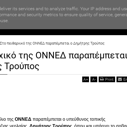
MOTIKA NEWS
ΒΡΑΒΕΥΣΗ ΣΥΜΜΕΤΕΧΟΝΤΩΝ ΣΧΟΛΕΙΩΝ ΣΤΟΝ ΤΟΠΙΚΟ 
eliver its services and to analyze traffic. Your IP address and us
ormance and security metrics to ensure quality of service, gener
buse.
ΙΟΙΚΗΣΗ
ΠΟΛΙΤΙΚΗ
ΟΙΚΟΝΟΜΙΑ
LIFESTYL
Στο πειθαρχικό της ΟΝΝΕΔ παραπέμπεται ο Δημήτρης Τρούπος
ρχικό της ΟΝΝΕΔ παραπέμπετα
ς Τρούπος
A
+
A
-
Print
E
λι
ο της
ΟΝΝΕΔ
παραπέμπεται ο υπεύθυνος τοπικής
ζιας νεολαίας,
Δημήτρης Τρούπος,
όπου και υπάρχει το σοβ