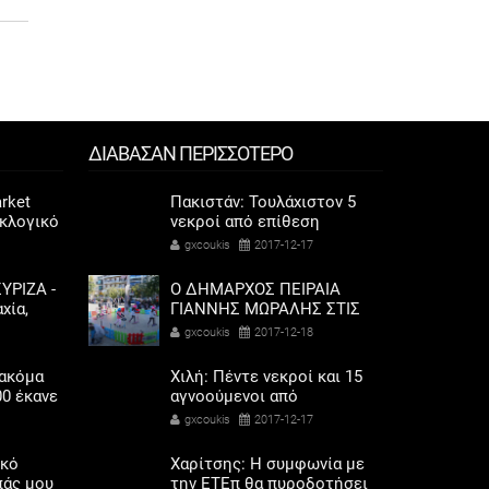
ΔΙΑΒΑΣΑΝ ΠΕΡΙΣΣΟΤΕΡΟ
rket
Πακιστάν: Τουλάχιστον 5
εκλογικό
νεκροί από επίθεση
ηκαν οι
αυτοκτονίας
gxcoukis
2017-12-17
αριού
ΥΡΙΖΑ -
Ο ΔΗΜΑΡΧΟΣ ΠΕΙΡΑΙΑ
χία,
ΓΙΑΝΝΗΣ ΜΩΡΑΛΗΣ ΣΤΙΣ
λαγής
ΧΡΙΣΤΟΥΓΕΝΝΙΑΤΙΚΕΣ
gxcoukis
2017-12-18
ετοχή
ΕΚΔΗΛΩΣΕΙΣ ΚΑΙ
ΔΡΑΣΤΗΡΙΟΤΗΤΕΣ ΓΙΑ
 ακόμα
Χιλή: Πέντε νεκροί και 15
ΠΑΙΔΙΑ ΣΤΗΝ
00 έκανε
αγνοούμενοι από
ΑΝΑΚΑΙΝΙΣΜΕΝΗ ΠΛΑΤΕΙΑ
 αερίου
πλημμύρες – Ένα χωριό
gxcoukis
2017-12-17
ΠΗΓΑΔΑΣ
«θάφτηκε» στη λάσπη
ικό
Χαρίτσης: Η συμφωνία με
πάς μου
την ΕΤΕπ θα πυροδοτήσει