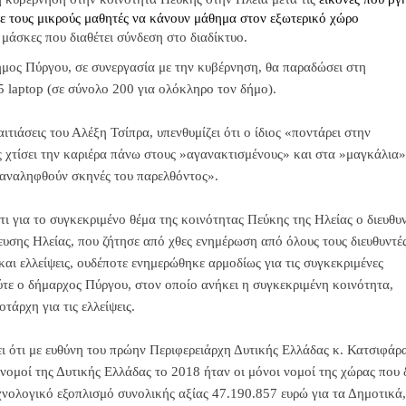
ε τους μικρούς μαθητές να κάνουν μάθημα στον εξωτερικό χώρο
μάσκες που διαθέτει σύνδεση στο διαδίκτυο.
μος Πύργου, σε συνεργασία με την κυβέρνηση, θα παραδώσει στη
 laptop (σε σύνολο 200 για ολόκληρο τον δήμο).
αιτιάσεις του Αλέξη Τσίπρα
, υπενθυμίζει ότι ο ίδιος «ποντάρει στην
 χτίσει την καριέρα πάνω στους »αγανακτισμένους» και στα »μαγκάλια»
επαναληφθούν σκηνές του παρελθόντος».
ι για το συγκεκριμένο θέμα της κοινότητας Πεύκης της Ηλείας ο διευθυ
υσης Ηλείας, που ζήτησε από χθες ενημέρωση από όλους τους διευθυντέ
αι ελλείψεις, ουδέποτε ενημερώθηκε αρμοδίως για τις συγκεκριμένες
ούτε ο δήμαρχος Πύργου, στον οποίο ανήκει η συγκεκριμένη κοινότητα,
τάρχη για τις ελλείψεις.
ι ότι με ευθύνη του πρώην Περιφερειάρχη Δυτικής Ελλάδας κ. Κατσιφάρ
νομοί της Δυτικής Ελλάδας το 2018 ήταν οι μόνοι νομοί της χώρας που 
χνολογικό εξοπλισμό συνολικής αξίας 47.190.857 ευρώ για τα Δημοτικά,