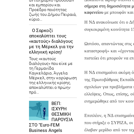
αντιδήμαρχο προσόδων
και εμπορίου και
σήμερα στη δημοσιότητα μ
Προέδρο ποιότητας
καφενείου
με μπουφάν και 
ζωής του Δήμου Πειραιά,
κύριο...
Η ΝΔ ανακοίνωσε ότι ο Δή
συγκεκριμένη κοινότητα 15
Ο Σαρκοζί
αποκαλύπτει τους
«καυτούς» διαλόγους
Ωστόσο, απαντώντας στις
με τη Μέρκελ για την
καταστροφή» και «έχοντας
ελληνική κρίση!
πιστεύει ότι μπορούν να 
Τους «καυτούς
διαλόγους» που είχε με
τη Γερμανίδα
Η ΝΔ επισημαίνει ακόμη ότ
Καγκελάριο, Άγγελα
Μέρκελ, στην κορύφωση
της Πρωτοβάθμιας Εκπαίδε
της ελληνικής κρίσης,
σχολείων για προβλήματα κ
αποκαλύπτει ο πρώην
πρό...
ελλείψεις. Οπως, επίσης, 
ενημερώθηκε από τον κοινο
ΒΕΠ:
ΙΣΧΥΡΗ
ΘΕΣΜΙΚΗ
Επιπλέον, η ΝΔ επισημαίνε
ΠΑΡΟΥΣΙΑ
που στήριξε ο ΣΥΡΙΖΑ, οι 
ΣΤΟ “Euro-FEM
έλαβαν μερίδιο από τον τε
Business Angels