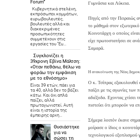
Forum”
Γυμνάσια και Λύκεια.
Κυβερνητικά στελέχη,
εκπρόσωποι κομμάτων,
Πηγές από την Πειραιώς αν
ευρωβουλευτές,
βουλευτές αλλά και
το μάθημά στον εξωτερικό 
διακεκριμένες
Κοινοτάρχη ο οποίος είναι
προσωπικότητες
συμμετέχουν στις
είχε πρωτοστατήσει σε ανά
εργασίες του “Eu...
Σαμαρά.
Συγκλονίζει η
39χρονη Εβίνα Μάλτση:
«Οταν πεθάνω, θέλω να
Η ανακοίνωση της Νέας Δημοκ
φοράω την εμφάνιση
με το εθνόσημο»
Ο κ. Τσίπρας εξακολουθεί
Είναι 39 ετών, πάει για
τα 40, αλλά δεν το βάζει
παίζει με τις αγωνίες των
κάτω. Και όχι απλά
αδιέξοδα. Εχοντας χτίσει 
παίζει, αλλά
πρωταγωνιστεί. Αυτή
πιστεύει ότι μπορούν να 
είναι η ιστορία της
έμπειρης αρχη...
Σήμερα λοιπόν έκανε σημα
Θυσιάστηκε
μοίρασε ο ίδιος ο κοινοτά
για να
τεχνολογικού εξοπλισμού 
σώσει τη