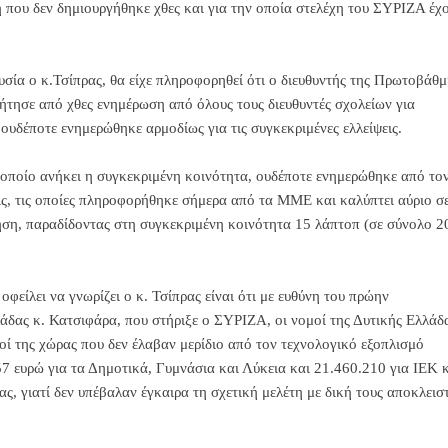
 που δεν δημιουργήθηκε χθες και για την οποία στελέχη του ΣΥΡΙΖΑ έχ
υσία ο κ.Τσίπρας, θα είχε πληροφορηθεί ότι ο διευθυντής της Πρωτοβάθμ
ήτησε από χθες ενημέρωση από όλους τους διευθυντές σχολείων για
 ουδέποτε ενημερώθηκε αρμοδίως για τις συγκεκριμένες ελλείψεις.
οποίο ανήκει η συγκεκριμένη κοινότητα, ουδέποτε ενημερώθηκε από το
εις, τις οποίες πληροφορήθηκε σήμερα από τα ΜΜΕ και καλύπτει αύριο σ
ηση, παραδίδοντας στη συγκεκριμένη κοινότητα 15 λάπτοπ (σε σύνολο 2
φείλει να γνωρίζει ο κ. Τσίπρας είναι ότι με ευθύνη του πρώην
άδας κ. Κατσιφάρα, που στήριξε ο ΣΥΡΙΖΑ, οι νομοί της Δυτικής Ελλάδ
οί της χώρας που δεν έλαβαν μερίδιο από τον τεχνολογικό εξοπλισμό
7 ευρώ για τα Δημοτικά, Γυμνάσια και Λύκεια και 21.460.210 για ΙΕΚ 
 γιατί δεν υπέβαλαν έγκαιρα τη σχετική μελέτη με δική τους αποκλεισ