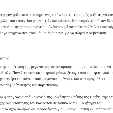
έφεραν μάλιστα ότι οι σημερινές εικόνες με τους μικρούς μαθητές να κά
χώρο του καφενείου με μπουφάν και μάσκες είναι στημένες από τον ίδιο
 και ιδιοκτήτης του καφενείου. Ανέφεραν μάλιστα ότι το 2013 ο κοινοτά
λογα στημένα περιστατικά και fake news για να πληγεί η κυβέρνηση
ρατίας
 στην κορύφωση της μεγαλύτερης υγειονομικής κρίσης του αιώνα μας να
 πολιτών. Ποντάρει στην καταστροφή μήπως ξεφύγει από τα στρατηγικά τ
την καριέρα του πάνω στους «αγανακτισμένους» και στα «μαγκάλια»,
επαναληφθούν σκηνές του παρελθόντος.
ία φωτογραφία από καφενείο της κοινότητας Πεύκης της Ηλείας, την οπ
ρχης και ιδιοκτήτης του καφενείου σε τοπικά ΜΜΕ. Το ζήτημα του
για τα σχολεία όμως δεν προσφέρεται για μικροκομματική εκμετάλλευση 