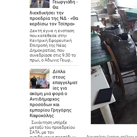
Γεωργιάδη -
Θα
διεκδικήσει την
προεδρία της ΝΔ - «Θα
κερδίσω τον Τσίπρα»
Δεκτή έγινε η ένσταση
που κατέθεσε στην
Κεντρική Εφορευτική
Επιτροπή της Νέας
Δημοκρατίας, που
συνεδρίασε στις 9.30 το
πρωί, ο Άδωνις Γεωρ...
Δίπλα
στους
επαγγελματ
ίες για
ακόμη μια φορά ο
Αντιδήμαρχος
προσόδων και
εμπορίου Γρηγόρης
Καψοκόλης
Συνάντηση υπήρξε
μεταξύ του προεδρείου
ΣΑΤΑ, με τον
Δεκαπέντε laptop στέλνει 