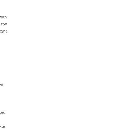
νουν
 τον
ρχης
ου
οία
και