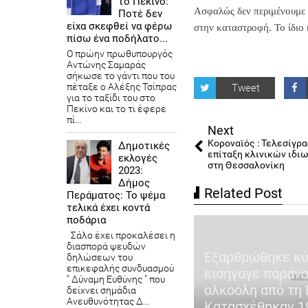
το Πεκίνο:
Ασφαλώς δεν περιμένουμε 
Ποτέ δεν
είχα σκεφθεί να φέρω
στην καταστροφή. Το ίδιο 
πίσω ένα ποδήλατο...
Ο πρώην πρωθυπουργός
Αντώνης Σαμαράς
σήκωσε το γάντι που του
πέταξε ο Αλέξης Τσίπρας
Tweet
για το ταξίδι του στο
Πεκίνο και το τι έφερε
πί...
Next
Κοροναϊός : Τελεσίγρα
Δημοτικές
επίταξη κλινικών ιδι
εκλογές
στη Θεσσαλονίκη
2023:
Δήμος
Related Post
Περάματος: Το ψέμα
τελικά έχει κοντά
ποδάρια
Σάλο έχει προκαλέσει η
αγωδία στη Μεσσηνία:
διασπορά ψευδών
λτης που αντιμετώπιζε
Εξαρθρώθηκε κ
δηλώσεων του
επικεφαλής συνδυασμού
χολογικά προβλήματα ο
εισήγαγε παράνο
" Δύναμη Ευθύνης " που
χρονος που σκότωσε τη
αλκοόλη από τη 
δείχνει σημάδια
Ανευθυνότητας Δ...
ζυγό του
Κατασχέθηκαν 19