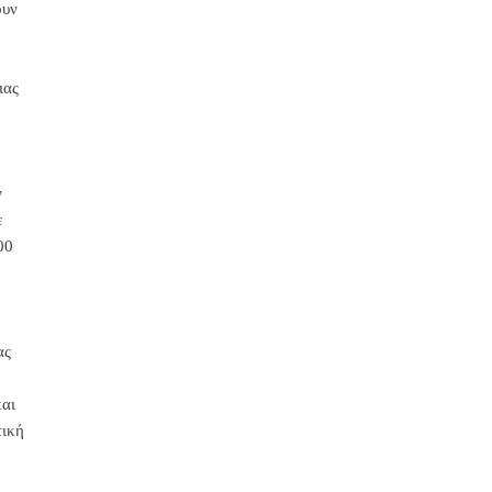
ουν
ιας
ν
ε
00
ας
και
τική