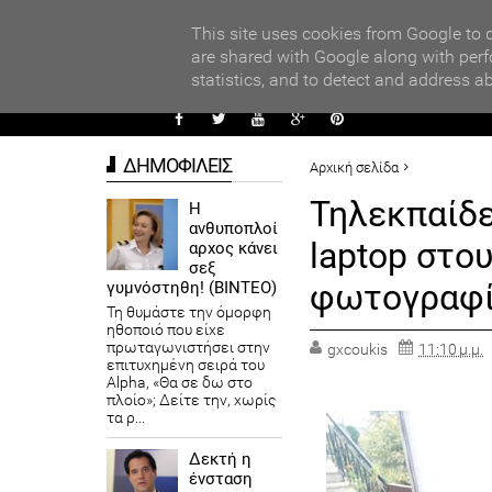
PARADI
ors
This site uses cookies from Google to d
are shared with Google along with perf
statistics, and to detect and address a
ΑΥΤΟΔ
ΔΗΜΟΦΙΛΕΙΣ
Αρχική σελίδα
ΕΛΛΑΔΑ
Τηλεκπαίδε
Η
ανθυποπλοί
Τηλεκπαίδευση : Η κυβέρνησ
laptop στο
αρχος κάνει
σεξ
φωτογραφί
γυμνόστηθη! (ΒΙΝΤΕΟ)
Τη θυμάστε την όμορφη
ηθοποιό που είχε
πρωταγωνιστήσει στην
gxcoukis
11:10 μ.μ.
επιτυχημένη σειρά του
Alpha, «Θα σε δω στο
πλοίο»; Δείτε την, χωρίς
τα ρ...
Δεκτή η
ένσταση