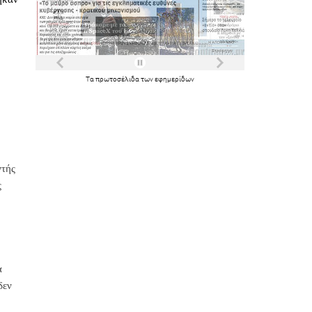
Τα
πρωτοσέλιδα
των
εφημερίδων
ντής
ς
α
δεν