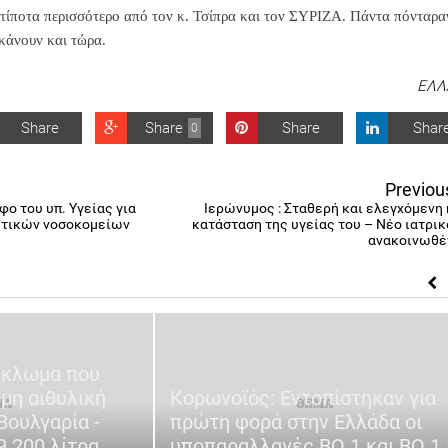
τίποτα περισσότερο από τον κ. Τσίπρα και τον ΣΥΡΙΖΑ. Πάντα πόνταρα
κάνουν και τώρα.
ΕΛΛ
Share
Share
Share
Shar
0
Previou
φο του υπ. Υγείας για
Ιερώνυμος : Σταθερή και ελεγχόμενη 
ωτικών νοσοκομείων
κατάσταση της υγείας του – Νέο ιατρικ
ανακοινωθέ
ύκλωμα που
μη αιθυλική
Κορωνοϊός: Εντοπίστηκαν για
Βουλγαρία -
πρώτη φορά στην Ελλάδα οι
.200 λίτρα
υποπαραλλαγές BQ.1 και ΒQ.1.