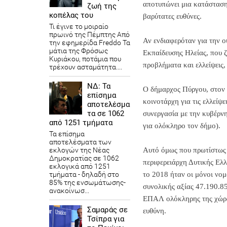
αποτυπώνει μια κατάσταση
ζωή της
κοπέλας του
βαρύτατες ευθύνες.
Τι έγινε το μοιραίο
πρωινό της Πέμπτης Από
Αν ενδιαφερόταν για την ο
την εφημερίδα Freddo Τα
μάτια της Φρόσως
Εκπαίδευσης Ηλείας, που ζ
Κυριάκου, ποτάμια που
προβλήματα και ελλείψεις,
τρέχουν ασταμάτητα....
ΝΔ: Τα
Ο δήμαρχος Πύργου, στον 
επίσημα
κοινοτάρχη για τις ελλείψ
αποτελέσμα
τα σε 1062
συνεργασία με την κυβέρν
από 1251 τμήματα
για ολόκληρο τον δήμο).
Τα επίσημα
αποτελέσματα των
εκλογών της Νέας
Αυτό όμως που πρωτίστως ο
Δημοκρατίας​ σε 1062
περιφερειάρχη Δυτικής Ελλ
εκλογικά από 1251
τμήματα - δηλαδή στο
το 2018 ήταν οι μόνοι νομ
85% της ενσωμάτωσης-
συνολικής αξίας 47.190.85
ανακοίνωσ...
ΕΠΑΛ ολόκληρης της χώρας,
Σαμαράς σε
ευθύνη.
Τσίπρα για