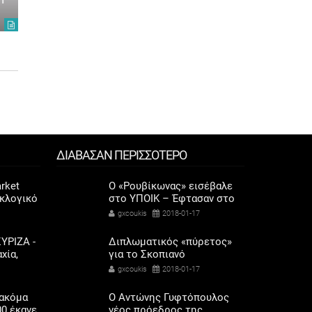
gxcoukis
2022-10-25
gxcoukis
2
ΔΙΑΒΑΣΑΝ ΠΕΡΙΣΣΟΤΕΡΟ
rket
Ο «Ρουβίκωνας» εισέβαλε
εκλογικό
στο ΥΠΟΙΚ – Έφτασαν στο
ηκαν οι
γραφείο του Τσακαλώτου
gxcoukis
2018-01-17
αριού
ΥΡΙΖΑ -
Διπλωματικός «πύρετος»
χία,
για το Σκοπιανό
λαγής
gxcoukis
2018-01-17
ετοχή
 ακόμα
O Αντώνης Γυφτόπουλος
00 έκανε
νέος πρόεδρος της