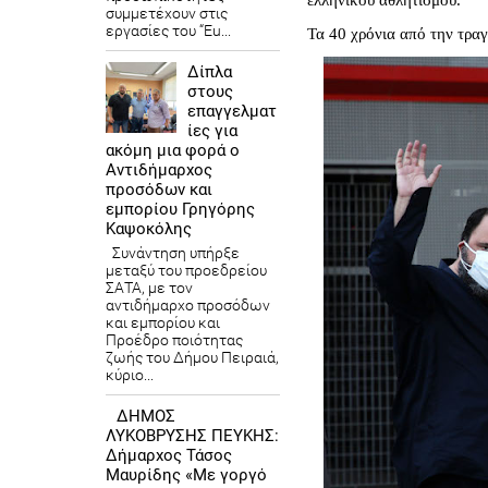
συμμετέχουν στις
εργασίες του “Eu...
Τα 40 χρόνια από την τρα
Δίπλα
στους
επαγγελματ
ίες για
ακόμη μια φορά ο
Αντιδήμαρχος
προσόδων και
εμπορίου Γρηγόρης
Καψοκόλης
Συνάντηση υπήρξε
μεταξύ του προεδρείου
ΣΑΤΑ, με τον
αντιδήμαρχο προσόδων
και εμπορίου και
Προέδρο ποιότητας
ζωής του Δήμου Πειραιά,
κύριο...
ΔΗΜΟΣ
ΛΥΚΟΒΡΥΣΗΣ ΠΕΥΚΗΣ:
Δήμαρχος Τάσος
Μαυρίδης «Με γοργό