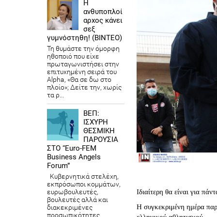
Η
ανθυποπλοί
αρχος κάνει
σεξ
γυμνόστηθη! (ΒΙΝΤΕΟ)
Τη θυμάστε την όμορφη
ηθοποιό που είχε
πρωταγωνιστήσει στην
επιτυχημένη σειρά του
Alpha, «Θα σε δω στο
πλοίο»; Δείτε την, χωρίς
τα ρ...
ΒΕΠ:
ΙΣΧΥΡΗ
ΘΕΣΜΙΚΗ
ΠΑΡΟΥΣΙΑ
ΣΤΟ “Euro-FEM
Business Angels
Forum”
Κυβερνητικά στελέχη,
εκπρόσωποι κομμάτων,
Ιδιαίτερη θα είναι για πά
ευρωβουλευτές,
βουλευτές αλλά και
Η συγκεκριμένη ημέρα παρα
διακεκριμένες
προσωπικότητες
ελληνικού αθλητισμού.