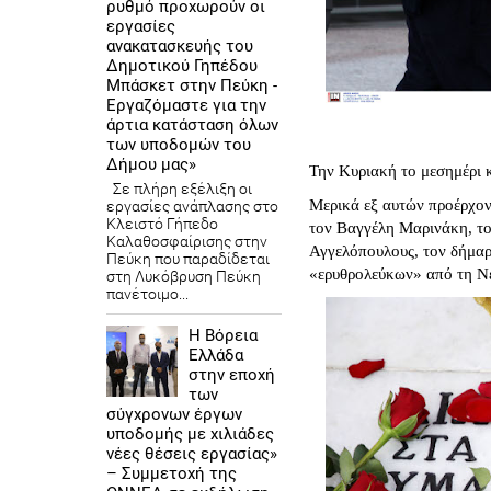
ρυθμό προχωρούν οι
εργασίες
ανακατασκευής του
Δημοτικού Γηπέδου
Μπάσκετ στην Πεύκη -
Εργαζόμαστε για την
άρτια κατάσταση όλων
των υποδομών του
Δήμου μας»
Την Κυριακή το μεσημέρι 
Σε πλήρη εξέλιξη οι
Μερικά εξ αυτών προέρχοντ
εργασίες ανάπλασης στο
Κλειστό Γήπεδο
τον Βαγγέλη Μαρινάκη, το
Καλαθοσφαίρισης στην
Αγγελόπουλους, τον δήμαρ
Πεύκη που παραδίδεται
«ερυθρολεύκων» από τη Ν
στη Λυκόβρυση Πεύκη
πανέτοιμο...
Η Βόρεια
Ελλάδα
στην εποχή
των
σύγχρονων έργων
υποδομής με χιλιάδες
νέες θέσεις εργασίας»
– Συμμετοχή της