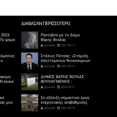
ΔΙΑΒΑΣΑΝ ΠΕΡΙΣΣΟΤΕΡΟ
 2023:
Ραντεβού με το Δήμο
Το ψέμα
Βάρης Βούλας
ποδάρια
Βουλιαγμένης «Ψυχική και
gxcoukis
2021-03-12
σωματική υγεία στην
πανδημία»
ελματίες
Στέλιος Πέτσας: «Στήριξη
 ο
πληττόμενων Νοικοκυριών
σόδων
και Επιχειρήσεων για Χρέη
gxcoukis
2021-03-12
όρης
στου Δήμους»
 ακόμα
ΔΗΜΟΣ ΒΑΡΗΣ ΒΟΥΛΑΣ
00 έκανε
ΒΟΥΛΙΑΓΜΕΝΗΣ :
 αερίου
Αποκαταστάθηκαν άμεσα
gxcoukis
2021-03-12
από συνεργεία του Δήμου
οι ζημίες στην Πλατεία
ικό
Σε εξέλιξη σημαντικό έργο
Μπακογιάννη
πάς μου
ενεργειακής αναβάθμισης
 τον
της κοινωνικής δομής
gxcoukis
2021-03-12
«Στέγη Υπερηλίκων» του
ο
Δήμου Βάρης Βούλας