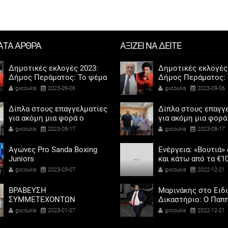
ΑΤΑ ΑΡΘΡΑ
ΑΞΙΖΕΙ ΝΑ ΔΕΙΤΕ
Δημοτικές εκλογές 2023:
Δημοτικές εκλογές
Δήμος Περάματος: Το ψέμα
Δήμος Περάματος: 
τελικά έχει κοντά ποδάρια
τελικά έχει κοντά 
gxcoukis
2023-09-06
gxcoukis
2023-09-06
Δίπλα στους επαγγελματίες
Δίπλα στους επαγγ
για ακόμη μια φορά ο
για ακόμη μια φορά
Αντιδήμαρχος προσόδων
Αντιδήμαρχος προ
gxcoukis
2023-08-17
gxcoukis
2023-08-17
και εμπορίου Γρηγόρης
και εμπορίου Γρηγ
Καψοκόλης
Καψοκόλης
Αγώνες Pro Sanda Boxing
Ενέργεια: «Βουτιά»
Juniors
και κάτω από τα €1
η τιμή του φυσικού
gxcoukis
2023-03-07
gxcoukis
2022-12-21
ΒΡΑΒΕΥΣΗ
Μαρινάκης στο Ειδ
ΣΥΜΜΕΤΕΧΟΝΤΩΝ
Δικαστήριο: Ο Παπ
ΣΧΟΛΕΙΩΝ ΣΤΟΝ ΤΟΠΙΚΟ
ζήτησε να βοηθήσω
gxcoukis
2023-01-27
gxcoukis
2022-12-21
ΔΙΑΓΩΝΙΣΜΟ ΠΕΙΡΑΜΑΤΩΝ
Καλογρίτσα για να
ΦΥΣΙΚΩΝ ΕΠΙΣΤΗΜΩΝ
αποκτήσει σταθμό 