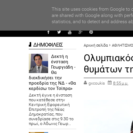
PARADI
ors
This site uses cookies from Google to d
are shared with Google along with perf
statistics, and to detect and address a
ΑΥΤΟΔ
ΔΗΜΟΦΙΛΕΙΣ
Αρχική σελίδα
ΑΘΛΗΤΙΣΜ
Ολυμπιακός
Δεκτή η
ένσταση
θυμάτων τ
Γεωργιάδη -
Θα
διεκδικήσει την
προεδρία της ΝΔ - «Θα
gxcoukis
8:55 μ.μ.
κερδίσω τον Τσίπρα»
Δεκτή έγινε η ένσταση
που κατέθεσε στην
Κεντρική Εφορευτική
Επιτροπή της Νέας
Δημοκρατίας, που
συνεδρίασε στις 9.30 το
πρωί, ο Άδωνις Γεωρ...