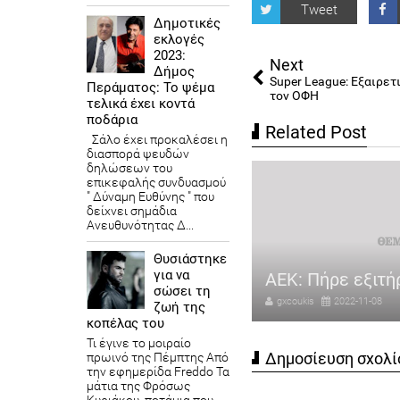
Tweet
Δημοτικές
εκλογές
2023:
Next
Δήμος
Super League: Εξαιρετ
Περάματος: Το ψέμα
τον ΟΦΗ
τελικά έχει κοντά
ποδάρια
Related Post
Σάλο έχει προκαλέσει η
διασπορά ψευδών
δηλώσεων του
επικεφαλής συνδυασμού
" Δύναμη Ευθύνης " που
δείχνει σημάδια
Ανευθυνότητας Δ...
λάτερ: «Λάθος η επιλογή του
Θυσιάστηκε
για να
τάρ για το Μουντιάλ»
ΑΕΚ: Πήρε εξιτή
σώσει τη
coukis
2022-11-08
gxcoukis
2022-11-08
ζωή της
κοπέλας του
Τι έγινε το μοιραίο
Δημοσίευση σχολί
πρωινό της Πέμπτης Από
την εφημερίδα Freddo Τα
μάτια της Φρόσως