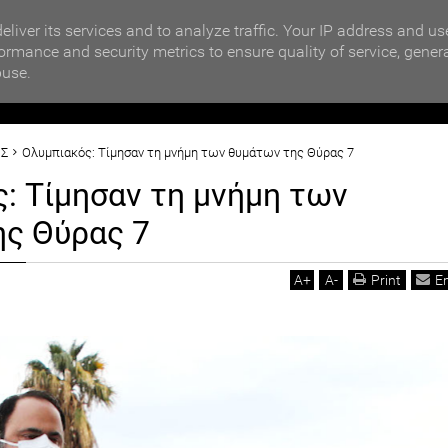
MOTIKA NEWS
ΒΡΑΒΕΥΣΗ ΣΥΜΜΕΤΕΧΟΝΤΩΝ ΣΧΟΛΕΙΩΝ ΣΤΟΝ ΤΟΠΙΚΟ 
eliver its services and to analyze traffic. Your IP address and us
ormance and security metrics to ensure quality of service, gener
buse.
ΙΟΙΚΗΣΗ
ΠΟΛΙΤΙΚΗ
ΟΙΚΟΝΟΜΙΑ
LIFESTYL
ΟΣ
Ολυμπιακός: Τίμησαν τη μνήμη των θυμάτων της Θύρας 7
: Τίμησαν τη μνήμη των
ης Θύρας 7
A
+
A
-
Print
E