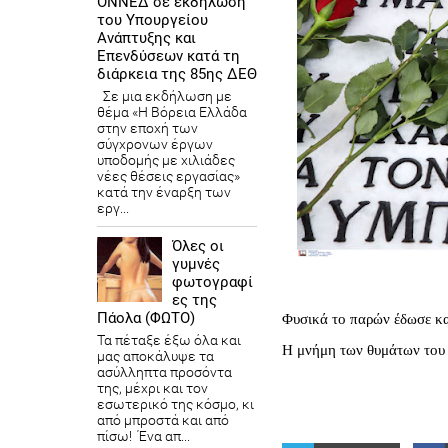
ΟΝΝΕΔ σε εκδήλωση
του Υπουργείου
Ανάπτυξης και
Επενδύσεων κατά τη
διάρκεια της 85ης ΔΕΘ
Σε μια εκδήλωση με
θέμα «Η Βόρεια Ελλάδα
στην εποχή των
σύγχρονων έργων
υποδομής με χιλιάδες
νέες θέσεις εργασίας»
κατά την έναρξη των
εργ...
Όλες οι
γυμνές
φωτογραφί
ες της
Πάολα (ΦΩΤΟ)
Φυσικά το παρών έδωσε κα
Τα πέταξε έξω όλα και
Η μνήμη των θυμάτων του 
μας αποκάλυψε τα
ασύλληπτα προσόντα
της, μέχρι και τον
εσωτερικό της κόσμο, κι
από μπροστά και από
πίσω! Ένα απ...