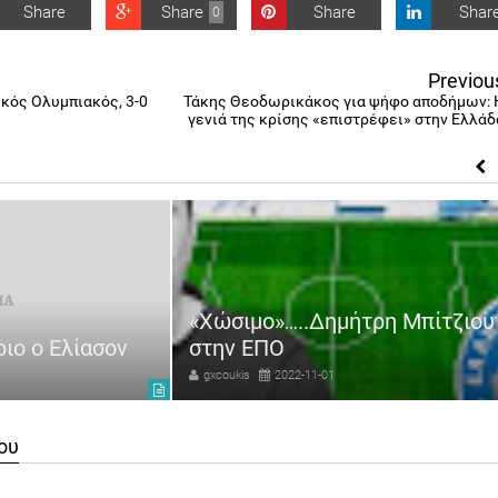
Share
Share
Share
Shar
0
Previou
ικός Ολυμπιακός, 3-0
Τάκης Θεοδωρικάκος για ψήφο αποδήμων: 
γενιά της κρίσης «επιστρέφει» στην Ελλάδ
«Χώσιμο»…..Δημήτρη Μπίτζιου
ριο ο Ελίασον
στην ΕΠΟ
gxcoukis
2022-11-01
ου