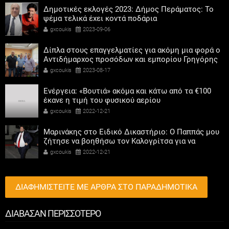
Δημοτικές εκλογές 2023: Δήμος Περάματος: Το
ψέμα τελικά έχει κοντά ποδάρια
gxcoukis
2023-09-06
Δίπλα στους επαγγελματίες για ακόμη μια φορά ο
Αντιδήμαρχος προσόδων και εμπορίου Γρηγόρης
Καψοκόλης
gxcoukis
2023-08-17
Ενέργεια: «Βουτιά» ακόμα και κάτω από τα €100
έκανε η τιμή του φυσικού αερίου
gxcoukis
2022-12-21
Μαρινάκης στο Ειδικό Δικαστήριο: Ο Παππάς μου
ζήτησε να βοηθήσω τον Καλογρίτσα για να
αποκτήσει σταθμό ο ΣΥΡΙΖΑ
gxcoukis
2022-12-21
ΔΙΑΦΗΜΙΣΤΕΙΤΕ ΜΕ ΑΡΘΡΑ ΣΤΟ ΠΑΡΑΔΗΜΟΤΙΚΑ
ΔΙΑΒΑΣΑΝ ΠΕΡΙΣΣΟΤΕΡΟ