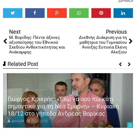
ΔΗΜΟΙ
Tweet
Share
Share
Share
Share
Share
0
Next
Previous
Μ. Βορίδης: Πέντε άξονες
Διεθνής Διάκριση για τη
αξιοποίησης του Εθνικού
μαθήτρια του Γυμνασίου
Σχεδίου Ανθεκτικότητας και
Άνοιξης Ευτυχία Ελένη
Ανάκαμψης
Αλεξίου
Related Post
Γιώργος Κρικρής: «Έχω να σου πω κάτι
σημαντικό για τη Νέα Σμύρνη» – Κυριακή
18/12 στο γήπεδο Ανδρέας Βαρίκας
gxcoukis
2022-12-13