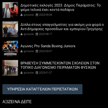
Δημοτικές εκλογές 2023: Δήμος Περάματος: Το
ψέμα τελικά έχει κοντά ποδάρια
gxcoukis
2023-09-06
Δίπλα στους επαγγελματίες για ακόμη μια φορά ο
Αντιδήμαρχος προσόδων και εμπορίου Γρηγόρης
Καψοκόλης
gxcoukis
2023-08-17
Αγώνες Pro Sanda Boxing Juniors
gxcoukis
2023-03-07
ΒΡΑΒΕΥΣΗ ΣΥΜΜΕΤΕΧΟΝΤΩΝ ΣΧΟΛΕΙΩΝ ΣΤΟΝ
ΤΟΠΙΚΟ ΔΙΑΓΩΝΙΣΜΟ ΠΕΙΡΑΜΑΤΩΝ ΦΥΣΙΚΩΝ
ΕΠΙΣΤΗΜΩΝ
gxcoukis
2023-01-27
ΥΠΗΡΕΣΙΑ ΚΑΤΑΓΓΕΛΙΩΝ ΠΕΡΙΣΤΑΤΙΚΩΝ
ΑΞΙΖΕΙ ΝΑ ΔΕΙΤΕ