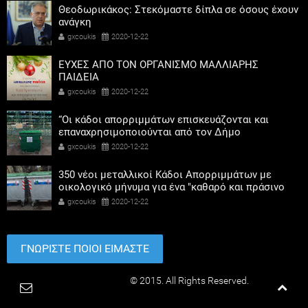
Θεοδωρικάκος: Στεκόμαστε δίπλα σε όσους έχουν
ανάγκη
gxcoukis
2020-12-22
ΕΥΧΕΣ ΑΠΟ ΤΟΝ ΟΡΓΑΝΙΣΜΟ ΜΑΛΛΙΑΡΗΣ
ΠΑΙΔΕΙΑ
gxcoukis
2020-12-22
“Οι κάδοι απορριμμάτων επισκευάζονται και
επαναχρησιμοποιούνται από τον Δήμο
Λυκόβρυσης- Πεύκης”
gxcoukis
2020-12-22
350 νέοι μεταλλικοί Κάδοι Απορριμμάτων με
οικολογικό μήνυμα για ένα "καθαρό και πράσινο
Δήμο Διονύσου"
gxcoukis
2020-12-22
ΓΝΩΡΙΣΤΕ ΠΟΙΟΙ ΕΙΜΑΣΤΕ
Paradimotika.gr
© 2015. All Rights Reserved.