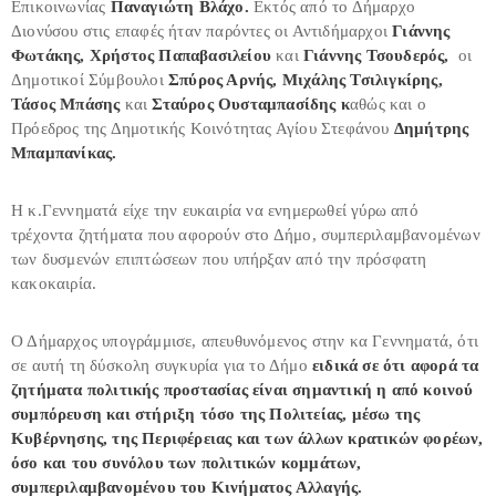
Επικοινωνίας
Παναγιώτη Βλάχο.
Εκτός από το Δήμαρχο
Διονύσου στις επαφές ήταν παρόντες οι Αντιδήμαρχοι
Γιάννης
Φωτάκης, Χρήστος Παπαβασιλείου
και
Γιάννης Τσουδερός,
οι
Δημοτικοί Σύμβουλοι
Σπύρος Αρνής, Μιχάλης Τσιλιγκίρης,
Τάσος Μπάσης
και
Σταύρος Ουσταμπασίδης κ
αθώς και ο
Πρόεδρος της Δημοτικής Κοινότητας Αγίου Στεφάνου
Δημήτρης
Μπαμπανίκας.
Η κ.Γεννηματά είχε την ευκαιρία να ενημερωθεί γύρω από
τρέχοντα ζητήματα που αφορούν στο Δήμο, συμπεριλαμβανομένων
των δυσμενών επιπτώσεων που υπήρξαν από την πρόσφατη
κακοκαιρία.
Ο Δήμαρχος υπογράμμισε, απευθυνόμενος στην κα Γεννηματά, ότι
σε αυτή τη δύσκολη συγκυρία για το Δήμο
ειδικά σε ότι αφορά τα
ζητήματα πολιτικής προστασίας είναι σημαντική η από κοινού
συμπόρευση και στήριξη τόσο της Πολιτείας, μέσω της
Κυβέρνησης, της Περιφέρειας και των άλλων κρατικών φορέων,
όσο και του συνόλου των πολιτικών κομμάτων,
συμπεριλαμβανομένου του Κινήματος Αλλαγής.