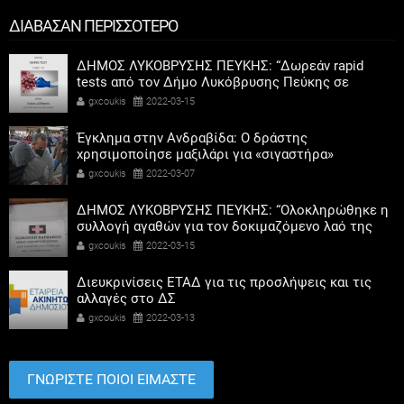
ΔΙΑΒΑΣΑΝ ΠΕΡΙΣΣΟΤΕΡΟ
ΔΗΜΟΣ ΛΥΚΟΒΡΥΣΗΣ ΠΕΥΚΗΣ: “Δωρεάν rapid
tests από τον Δήμο Λυκόβρυσης Πεύκης σε
συνεργασία με τον ΕΟΔΥ την Τετάρτη 16/3”
gxcoukis
2022-03-15
Έγκλημα στην Ανδραβίδα: Ο δράστης
χρησιμοποίησε μαξιλάρι για «σιγαστήρα»
gxcoukis
2022-03-07
ΔΗΜΟΣ ΛΥΚΟΒΡΥΣΗΣ ΠΕΥΚΗΣ: “Ολοκληρώθηκε η
συλλογή αγαθών για τον δοκιμαζόμενο λαό της
Ουκρανίας”
gxcoukis
2022-03-15
Διευκρινίσεις ΕΤΑΔ για τις προσλήψεις και τις
αλλαγές στο ΔΣ
gxcoukis
2022-03-13
ΓΝΩΡΙΣΤΕ ΠΟΙΟΙ ΕΙΜΑΣΤΕ