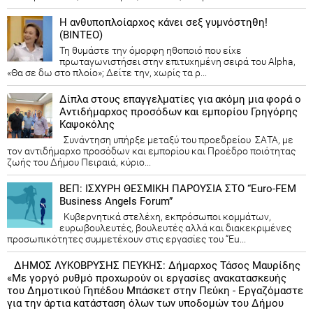
Η ανθυποπλοίαρχος κάνει σεξ γυμνόστηθη!
(ΒΙΝΤΕΟ)
Τη θυμάστε την όμορφη ηθοποιό που είχε
πρωταγωνιστήσει στην επιτυχημένη σειρά του Alpha,
«Θα σε δω στο πλοίο»; Δείτε την, χωρίς τα ρ...
Δίπλα στους επαγγελματίες για ακόμη μια φορά ο
Αντιδήμαρχος προσόδων και εμπορίου Γρηγόρης
Καψοκόλης
Συνάντηση υπήρξε μεταξύ του προεδρείου ΣΑΤΑ, με
τον αντιδήμαρχο προσόδων και εμπορίου και Προέδρο ποιότητας
ζωής του Δήμου Πειραιά, κύριο...
ΒΕΠ: ΙΣΧΥΡΗ ΘΕΣΜΙΚΗ ΠΑΡΟΥΣΙΑ ΣΤΟ “Euro-FEM
Business Angels Forum”
Κυβερνητικά στελέχη, εκπρόσωποι κομμάτων,
ευρωβουλευτές, βουλευτές αλλά και διακεκριμένες
προσωπικότητες συμμετέχουν στις εργασίες του “Eu...
ΔΗΜΟΣ ΛΥΚΟΒΡΥΣΗΣ ΠΕΥΚΗΣ: Δήμαρχος Τάσος Μαυρίδης
«Με γοργό ρυθμό προχωρούν οι εργασίες ανακατασκευής
του Δημοτικού Γηπέδου Μπάσκετ στην Πεύκη - Εργαζόμαστε
για την άρτια κατάσταση όλων των υποδομών του Δήμου