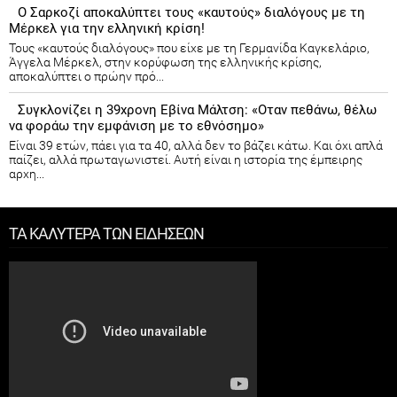
Ο Σαρκοζί αποκαλύπτει τους «καυτούς» διαλόγους με τη
Μέρκελ για την ελληνική κρίση!
Τους «καυτούς διαλόγους» που είχε με τη Γερμανίδα Καγκελάριο,
Άγγελα Μέρκελ, στην κορύφωση της ελληνικής κρίσης,
αποκαλύπτει ο πρώην πρό...
Συγκλονίζει η 39χρονη Εβίνα Μάλτση: «Οταν πεθάνω, θέλω
να φοράω την εμφάνιση με το εθνόσημο»
Είναι 39 ετών, πάει για τα 40, αλλά δεν το βάζει κάτω. Και όχι απλά
παίζει, αλλά πρωταγωνιστεί. Αυτή είναι η ιστορία της έμπειρης
αρχη...
ΤΑ ΚΑΛΥΤΕΡΑ ΤΩΝ ΕΙΔΗΣΕΩΝ