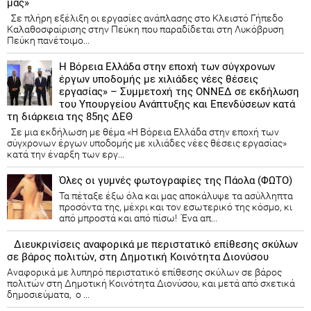
μας»
Σε πλήρη εξέλιξη οι εργασίες ανάπλασης στο Κλειστό Γήπεδο
Καλαθοσφαίρισης στην Πεύκη που παραδίδεται στη Λυκόβρυση
Πεύκη πανέτοιμο...
Η Βόρεια Ελλάδα στην εποχή των σύγχρονων
έργων υποδομής με χιλιάδες νέες θέσεις
εργασίας» – Συμμετοχή της ΟΝΝΕΔ σε εκδήλωση
του Υπουργείου Ανάπτυξης και Επενδύσεων κατά
τη διάρκεια της 85ης ΔΕΘ
Σε μια εκδήλωση με θέμα «Η Βόρεια Ελλάδα στην εποχή των
σύγχρονων έργων υποδομής με χιλιάδες νέες θέσεις εργασίας»
κατά την έναρξη των εργ...
Όλες οι γυμνές φωτογραφίες της Πάολα (ΦΩΤΟ)
Τα πέταξε έξω όλα και μας αποκάλυψε τα ασύλληπτα
προσόντα της, μέχρι και τον εσωτερικό της κόσμο, κι
από μπροστά και από πίσω! Ένα απ...
Διευκρινίσεις αναφορικά με περιστατικό επίθεσης σκύλων
σε βάρος πολιτών, στη Δημοτική Κοινότητα Διονύσου
Αναφορικά με λυπηρό περιστατικό επίθεσης σκύλων σε βάρος
πολιτών στη Δημοτική Κοινότητα Διονύσου, και μετά από σχετικά
δημοσιεύματα, ο ...