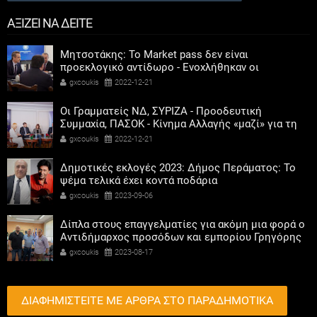
ΑΞΙΖΕΙ ΝΑ ΔΕΙΤΕ
Μητσοτάκης: Το Market pass δεν είναι
προεκλογικό αντίδωρο - Ενοχλήθηκαν οι
αριστεροί του χαβιαριού
gxcoukis
2022-12-21
Οι Γραμματείς ΝΔ, ΣΥΡΙΖΑ - Προοδευτική
Συμμαχία, ΠΑΣΟΚ - Κίνημα Αλλαγής «μαζί» για τη
συμμετοχή των γυναικών στην πολιτική
gxcoukis
2022-12-21
Δημοτικές εκλογές 2023: Δήμος Περάματος: Το
ψέμα τελικά έχει κοντά ποδάρια
gxcoukis
2023-09-06
Δίπλα στους επαγγελματίες για ακόμη μια φορά ο
Αντιδήμαρχος προσόδων και εμπορίου Γρηγόρης
Καψοκόλης
gxcoukis
2023-08-17
ΔΙΑΦΗΜΙΣΤΕΙΤΕ ΜΕ ΑΡΘΡΑ ΣΤΟ ΠΑΡΑΔΗΜΟΤΙΚΑ