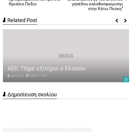
Θριάσιο Πεδίο
γηπέδου καλαθοσφαίρισης
στην Κάτω Πεύκη”
Related Post
ΑΕΚ: Πήρε εξιτήριο ο Ελίασον
gxcoukis
2022-11-08
Δημοσίευση σχολίου