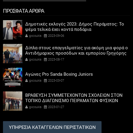
ΠΡΟΣΦΑΤΑ ΑΡΘΡΑ
Δημοτικές εκλογές 2023: Δήμος Περάματος: Το
ψέμα τελικά έχει κοντά ποδάρια
gxcoukis
2023-09-06
Δίπλα στους επαγγελματίες για ακόμη μια φορά ο
Αντιδήμαρχος προσόδων και εμπορίου Γρηγόρης
Καψοκόλης
gxcoukis
2023-08-17
Αγώνες Pro Sanda Boxing Juniors
gxcoukis
2023-03-07
ΒΡΑΒΕΥΣΗ ΣΥΜΜΕΤΕΧΟΝΤΩΝ ΣΧΟΛΕΙΩΝ ΣΤΟΝ
ΤΟΠΙΚΟ ΔΙΑΓΩΝΙΣΜΟ ΠΕΙΡΑΜΑΤΩΝ ΦΥΣΙΚΩΝ
ΕΠΙΣΤΗΜΩΝ
gxcoukis
2023-01-27
ΥΠΗΡΕΣΙΑ ΚΑΤΑΓΓΕΛΙΩΝ ΠΕΡΙΣΤΑΤΙΚΩΝ