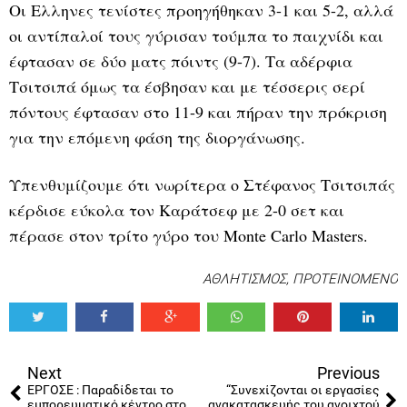
Οι Ελληνες τενίστες προηγήθηκαν 3-1 και 5-2, αλλά
οι αντίπαλοί τους γύρισαν τούμπα το παιχνίδι και
έφτασαν σε δύο ματς πόιντς (9-7). Τα αδέρφια
Τσιτσιπά όμως τα έσβησαν και με τέσσερις σερί
πόντους έφτασαν στο 11-9 και πήραν την πρόκριση
για την επόμενη φάση της διοργάνωσης.
Υπενθυμίζουμε ότι νωρίτερα ο Στέφανος Τσιτσιπάς
κέρδισε εύκολα τον Καράτσεφ με 2-0 σετ και
πέρασε στον τρίτο γύρο του Monte Carlo Masters.
ΑΘΛΗΤΙΣΜΟΣ
,
ΠΡΟΤΕΙΝΟΜΕΝΟ
Tweet
Share
Share
Share
Share
Share
0
Next
Previous
ΕΡΓΟΣΕ : Παραδίδεται το
“Συνεχίζονται οι εργασίες
εμπορευματικό κέντρο στο
ανακατασκευής του ανοιχτού