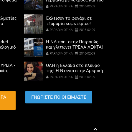
Το ψέμα
Γερμανία με νεκρούς και 100
ποδάρια
τραυματίες
PARADIMOTIKA
2016-02-09
ελματίες
Έκλεισαν το φανάρι σε
 ο
τζαμαρία καφετέριας!
σόδων
PARADIMOTIKA
2016-02-09
όρης
rket
Η ΝΔ πάει στην Πειραιώς
εκλογικό
και γλιτώνει ΤΡΕΛΑ ΛΕΦΤΑ!
ηκαν οι
(ΦΩΤΟ)
PARADIMOTIKA
2016-02-09
αριού
ΥΡΙΖΑ -
ΟΛΗ η Ελλάδα στο πλευρό
χία,
της! H Nτένια στην Αμερική
λαγής
με το πρωθυπουργικό
PARADIMOTIKA
2016-02-09
ετοχή
αεροσκάφος για να σωθεί
ΘΡΑ
ΓΝΩΡΙΣΤΕ ΠΟΙΟΙ ΕΙΜΑΣΤΕ
Α