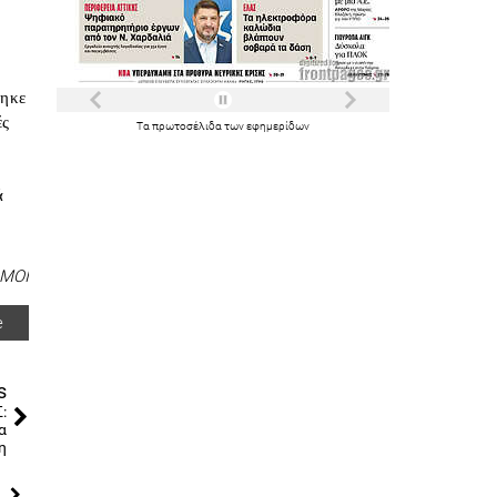
τηκε
́ς
Τα
πρωτοσέλιδα
των
εφημερίδων
́
ΜΟΙ
e
s
:
α
η