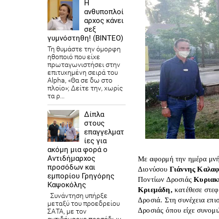
Η
ανθυποπλοί
αρχος κάνει
σεξ
γυμνόστηθη! (ΒΙΝΤΕΟ)
Τη θυμάστε την όμορφη
ηθοποιό που είχε
πρωταγωνιστήσει στην
επιτυχημένη σειρά του
Alpha, «Θα σε δω στο
πλοίο»; Δείτε την, χωρίς
τα ρ...
Δίπλα
στους
επαγγελματ
ίες για
ακόμη μια φορά ο
Αντιδήμαρχος
Με αφορμή την ημέρα μνή
προσόδων και
Διονύσου
Γιάννης Καλαφ
εμπορίου Γρηγόρης
Ποντίων Δροσιάς
Κυριακ
Καψοκόλης
Κριεμάδη,
κατέθεσε στε
Συνάντηση υπήρξε
Δροσιά. Στη συνέχεια επι
μεταξύ του προεδρείου
Δροσιάς όπου είχε συνομι
ΣΑΤΑ, με τον