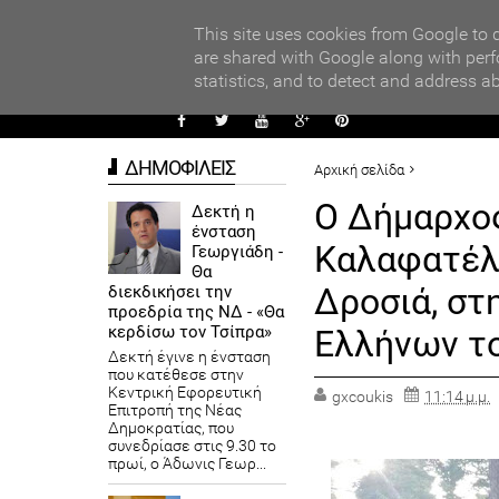
PARADI
ες για ακόμη μια φορά ο Αντιδήμαρχος προσόδων και εμπορίου Γρηγ
This site uses cookies from Google to d
Καψοκόλης
are shared with Google along with perf
statistics, and to detect and address a
ΑΥΤΟΔ
ΔΗΜΟΦΙΛΕΙΣ
Αρχική σελίδα
ΔΗΜΟΙ
Ο Δήμαρχος
Δεκτή η
ένσταση
Ο Δήμαρχος Διονύσου Γιάννη
Καλαφατέλ
Γεωργιάδη -
Ελλήνων του Πόντου
Θα
Δροσιά, στ
διεκδικήσει την
προεδρία της ΝΔ - «Θα
κερδίσω τον Τσίπρα»
Ελλήνων τ
Δεκτή έγινε η ένσταση
που κατέθεσε στην
Κεντρική Εφορευτική
gxcoukis
11:14 μ.μ.
Επιτροπή της Νέας
Δημοκρατίας, που
συνεδρίασε στις 9.30 το
πρωί, ο Άδωνις Γεωρ...