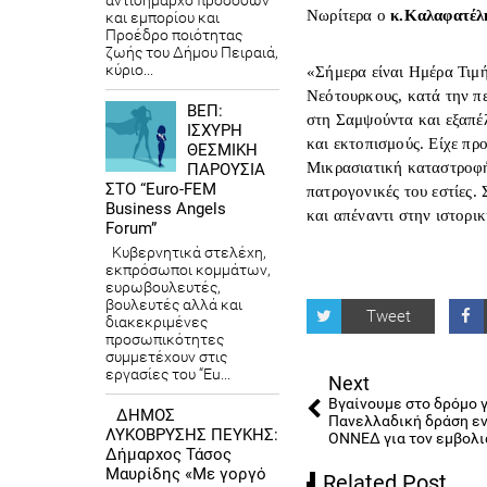
αντιδήμαρχο προσόδων
Νωρίτερα ο
κ.Καλαφατέλ
και εμπορίου και
Προέδρο ποιότητας
ζωής του Δήμου Πειραιά,
κύριο...
«Σήμερα είναι Ημέρα Τιμ
Νεότουρκους, κατά την π
ΒΕΠ:
στη Σαμψούντα και εξαπέλ
ΙΣΧΥΡΗ
και εκτοπισμούς. Είχε π
ΘΕΣΜΙΚΗ
Μικρασιατική καταστροφή
ΠΑΡΟΥΣΙΑ
ΣΤΟ “Euro-FEM
πατρογονικές του εστίες.
Business Angels
και απέναντι στην ιστορικη
Forum”
Κυβερνητικά στελέχη,
εκπρόσωποι κομμάτων,
ευρωβουλευτές,
βουλευτές αλλά και
Tweet
διακεκριμένες
προσωπικότητες
συμμετέχουν στις
εργασίες του “Eu...
Next
Βγαίνουμε στο δρόμο γ
ΔΗΜΟΣ
Πανελλαδική δράση ε
ΛΥΚΟΒΡΥΣΗΣ ΠΕΥΚΗΣ:
ΟΝΝΕΔ για τον εμβολ
Δήμαρχος Τάσος
Μαυρίδης «Με γοργό
Related Post