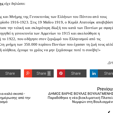
ης
είχε δηλώσει:
ής και Μνήμης της Γενοκτονίας των Ελλήνων του Πόντου από τους
ερίοδο 1916-1923. Στις 19 Μαΐου 1919, ο Κεμάλ Ατατούρκ αποβιβάσ
υσε την τελική και σκληρότερη δίωξή του κατά των Ποντίων με σφαγε
ροηγηθεί η γενοκτονία των Αρμενίων το 1915 και ακολούθησε η
 το 1922, που οδήγησε στον ξεριζωμό του Ελληνισμού από τις
 Στη μνήμη των 350.000 περίπου Ποντίων που έχασαν τη ζωή τους αλλα
́ αλήθεια, έχουμε το χρέος να μην ξεχάσουμε ποτέ τι συνέβη!»
ΔΗ
Share
Share
Share
Shar
0
Previou
ια καλό σκοπό -
ΔΗΜΟΣ ΒΑΡΗΣ ΒΟΥΛΑΣ ΒΟΥΛΙΑΓΜΕΝΗΣ
νημέρωσης από την
Παραδόθηκε η νέα βιοκλιματική Πλατεί
ιασμό
Νυμφών στη Βουλιαγμέν