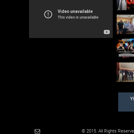
ΟΝΝΕΔ σε εκδήλωση
του Υπουργείου
Ανάπτυξης και
Επενδύσεων κατά τη
διάρκεια της 85ης ΔΕΘ
Σε μια εκδήλωση με
θέμα «Η Βόρεια Ελλάδα
στην εποχή των
σύγχρονων έργων
υποδομής με χιλιάδες
νέες θέσεις εργασίας»
κατά την έναρξη των
εργ...
Όλες οι
γυμνές
φωτογραφί
ες της
Πάολα (ΦΩΤΟ)
Υ
Τα πέταξε έξω όλα και
μας αποκάλυψε τα
ασύλληπτα προσόντα
της, μέχρι και τον
εσωτερικό της κόσμο, κι
από μπροστά και από
πίσω! Ένα απ...
Paradimotika.gr
© 2015. All Rights Reserve