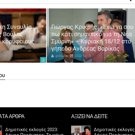
κη Συναυλία
Γιώργος Κρικρής: «Έχω να σου
ς Βούλας
πω κάτι σημαντικό για τη Νέα
ε κορυφαίους
Σμύρνη» – Κυριακή 18/12 στο
γήπεδο Ανδρέας Βαρίκας
gxcoukis
2022-12-13
ου
ΑΤΑ ΑΡΘΡΑ
ΑΞΙΖΕΙ ΝΑ ΔΕΙΤΕ
Δημοτικές εκλογές 2023:
Δημοτικές εκλογές