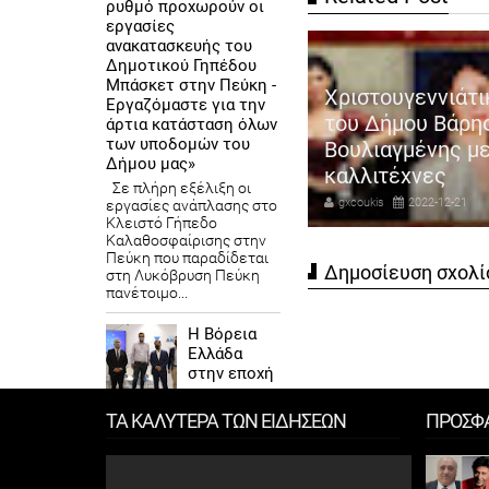
ρυθμό προχωρούν οι
εργασίες
ανακατασκευής του
Δημοτικού Γηπέδου
Μπάσκετ στην Πεύκη -
πλα στους επαγγελματίες για
Χριστουγεννιάτι
Εργαζόμαστε για την
όμη μια φορά ο Αντιδήμαρχος
του Δήμου Βάρη
άρτια κατάσταση όλων
των υποδομών του
οσόδων και εμπορίου
Βουλιαγμένης μ
Δήμου μας»
ηγόρης Καψοκόλης
καλλιτέχνες
Σε πλήρη εξέλιξη οι
coukis
2023-08-17
gxcoukis
2022-12-21
εργασίες ανάπλασης στο
Κλειστό Γήπεδο
Καλαθοσφαίρισης στην
Πεύκη που παραδίδεται
Δημοσίευση σχολί
στη Λυκόβρυση Πεύκη
πανέτοιμο...
Η Βόρεια
Ελλάδα
στην εποχή
των
σύγχρονων έργων
ΤΑ ΚΑΛΥΤΕΡΑ ΤΩΝ ΕΙΔΗΣΕΩΝ
ΠΡΟΣΦ
υποδομής με χιλιάδες
νέες θέσεις εργασίας»
– Συμμετοχή της