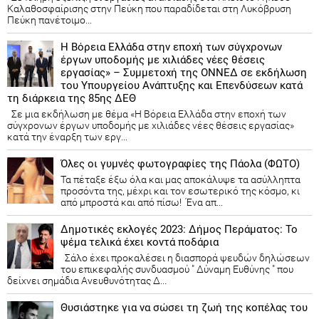
Καλαθοσφαίρισης στην Πεύκη που παραδίδεται στη Λυκόβρυση
Πεύκη πανέτοιμο...
Η Βόρεια Ελλάδα στην εποχή των σύγχρονων
έργων υποδομής με χιλιάδες νέες θέσεις
εργασίας» – Συμμετοχή της ΟΝΝΕΔ σε εκδήλωση
του Υπουργείου Ανάπτυξης και Επενδύσεων κατά
τη διάρκεια της 85ης ΔΕΘ
Σε μια εκδήλωση με θέμα «Η Βόρεια Ελλάδα στην εποχή των
σύγχρονων έργων υποδομής με χιλιάδες νέες θέσεις εργασίας»
κατά την έναρξη των εργ...
Όλες οι γυμνές φωτογραφίες της Πάολα (ΦΩΤΟ)
Τα πέταξε έξω όλα και μας αποκάλυψε τα ασύλληπτα
προσόντα της, μέχρι και τον εσωτερικό της κόσμο, κι
από μπροστά και από πίσω! Ένα απ...
Δημοτικές εκλογές 2023: Δήμος Περάματος: Το
ψέμα τελικά έχει κοντά ποδάρια
Σάλο έχει προκαλέσει η διασπορά ψευδών δηλώσεων
του επικεφαλής συνδυασμού " Δύναμη Ευθύνης " που
δείχνει σημάδια Ανευθυνότητας Δ...
Θυσιάστηκε για να σώσει τη ζωή της κοπέλας του