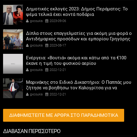
Δημοτικές εκλογές 2023: Δήμος Περάματος: Το
ψέμα τελικά έχει κοντά ποδάρια
gxcoukis
2023-09-06
Δίπλα στους επαγγελματίες για ακόμη μια φορά ο
Αντιδήμαρχος προσόδων και εμπορίου Γρηγόρης
Καψοκόλης
gxcoukis
2023-08-17
Ενέργεια: «Βουτιά» ακόμα και κάτω από τα €100
έκανε η τιμή του φυσικού αερίου
gxcoukis
2022-12-21
Μαρινάκης στο Ειδικό Δικαστήριο: Ο Παππάς μου
ζήτησε να βοηθήσω τον Καλογρίτσα για να
αποκτήσει σταθμό ο ΣΥΡΙΖΑ
gxcoukis
2022-12-21
ΔΙΑΦΗΜΙΣΤΕΙΤΕ ΜΕ ΑΡΘΡΑ ΣΤΟ ΠΑΡΑΔΗΜΟΤΙΚΑ
ΔΙΑΒΑΣΑΝ ΠΕΡΙΣΣΟΤΕΡΟ