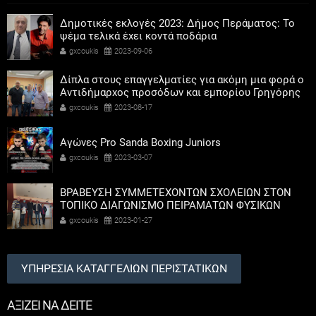
Δημοτικές εκλογές 2023: Δήμος Περάματος: Το
ψέμα τελικά έχει κοντά ποδάρια
gxcoukis
2023-09-06
Δίπλα στους επαγγελματίες για ακόμη μια φορά ο
Αντιδήμαρχος προσόδων και εμπορίου Γρηγόρης
Καψοκόλης
gxcoukis
2023-08-17
Αγώνες Pro Sanda Boxing Juniors
gxcoukis
2023-03-07
ΒΡΑΒΕΥΣΗ ΣΥΜΜΕΤΕΧΟΝΤΩΝ ΣΧΟΛΕΙΩΝ ΣΤΟΝ
ΤΟΠΙΚΟ ΔΙΑΓΩΝΙΣΜΟ ΠΕΙΡΑΜΑΤΩΝ ΦΥΣΙΚΩΝ
ΕΠΙΣΤΗΜΩΝ
gxcoukis
2023-01-27
ΥΠΗΡΕΣΙΑ ΚΑΤΑΓΓΕΛΙΩΝ ΠΕΡΙΣΤΑΤΙΚΩΝ
ΑΞΙΖΕΙ ΝΑ ΔΕΙΤΕ