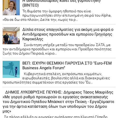
Η ανθυποπλοίαρχος κάνει σεξ γυμνόστηθη!
(ΒΙΝΤΕΟ)
Τη θυμάστε την όμορφη ηθοποιό που είχε
πρωταγωνιστήσει στην επιτυχημένη σειρά του Alpha,
«Θα σε δω στο πλοίο»; Δείτε την, χωρίς τα ρ...
Δίπλα στους επαγγελματίες για ακόμη μια φορά ο
Αντιδήμαρχος προσόδων και εμπορίου Γρηγόρης
Καψοκόλης
Συνάντηση υπήρξε μεταξύ του προεδρείου ΣΑΤΑ, με
τον αντιδήμαρχο προσόδων και εμπορίου και Προέδρο ποιότητας
ζωής του Δήμου Πειραιά, κύριο...
ΒΕΠ: ΙΣΧΥΡΗ ΘΕΣΜΙΚΗ ΠΑΡΟΥΣΙΑ ΣΤΟ “Euro-FEM
Business Angels Forum”
Κυβερνητικά στελέχη, εκπρόσωποι κομμάτων,
ευρωβουλευτές, βουλευτές αλλά και διακεκριμένες
προσωπικότητες συμμετέχουν στις εργασίες του “Eu...
ΔΗΜΟΣ ΛΥΚΟΒΡΥΣΗΣ ΠΕΥΚΗΣ: Δήμαρχος Τάσος Μαυρίδης
«Με γοργό ρυθμό προχωρούν οι εργασίες ανακατασκευής
του Δημοτικού Γηπέδου Μπάσκετ στην Πεύκη - Εργαζόμαστε
για την άρτια κατάσταση όλων των υποδομών του Δήμου
μας»
Σε πλήρη εξέλιξη οι εργασίες ανάπλασης στο Κλειστό Γήπεδο