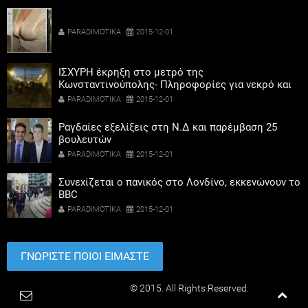
PARADIMOTIKA
2015-12-01
ΙΣΧΥΡΗ έκρηξη στο μετρό της
Κωνσταντινούπολης- Πληροφορίες για νεκρό και
τραυματίες
PARADIMOTIKA
2015-12-01
Ραγδαίες εξελίξεις στη Ν.Δ και παρέμβαση 25
βουλευτών
PARADIMOTIKA
2015-12-01
Συνεχίζεται ο πανικός στο Λονδίνο, εκκενώνουν το
BBC
PARADIMOTIKA
2015-12-01
ΓΝΩΡΙΣΤΕ ΠΟΙΟΙ ΕΙΜΑΣΤΕ
Paradimotika.gr
© 2015. All Rights Reserved.