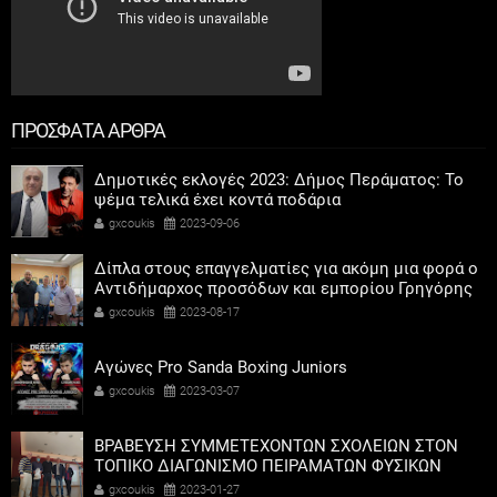
ΠΡΟΣΦΑΤΑ ΑΡΘΡΑ
Δημοτικές εκλογές 2023: Δήμος Περάματος: Το
ψέμα τελικά έχει κοντά ποδάρια
gxcoukis
2023-09-06
Δίπλα στους επαγγελματίες για ακόμη μια φορά ο
Αντιδήμαρχος προσόδων και εμπορίου Γρηγόρης
Καψοκόλης
gxcoukis
2023-08-17
Αγώνες Pro Sanda Boxing Juniors
gxcoukis
2023-03-07
ΒΡΑΒΕΥΣΗ ΣΥΜΜΕΤΕΧΟΝΤΩΝ ΣΧΟΛΕΙΩΝ ΣΤΟΝ
ΤΟΠΙΚΟ ΔΙΑΓΩΝΙΣΜΟ ΠΕΙΡΑΜΑΤΩΝ ΦΥΣΙΚΩΝ
ΕΠΙΣΤΗΜΩΝ
gxcoukis
2023-01-27