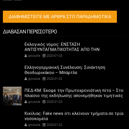
ΔΙΑΦΗΜΙΣΤΕΙΤΕ ΜΕ ΑΡΘΡΑ ΣΤΟ ΠΑΡΑΔΗΜΟΤΙΚΑ
ΔΙΑΒΑΣΑΝ ΠΕΡΙΣΣΟΤΕΡΟ
Εκλογικός νόμος: ΕΝΣΤΑΣΗ
ΑΝΤΙΣΥΝΤΑΓΜΑΤΙΚΟΤΗΤΑΣ ΑΠΟ ΤΗΝ
ΑΝΤΙΠΟΛΙΤΕΥΣΗ
gxcoukis
2020-01-23
Ελληνογερμανική Συνέλευση: Συνάντηση
Θεοδωρικάκου – Μπάρτλε
gxcoukis
2020-01-22
ΠΕΔ-ΚΜ: Έκοψε την Πρωτοχρονιάτικη πίτα – Στο
πλαίσιο της εκδήλωσης απονεμήθηκαν τιμητικές
πλακέτες σε ανθρώπους με σημαντική κοινωνική
gxcoukis
2020-01-23
προσφορά
Κικίλιας: Fake news ότι κλείνουν τμήματα σε τρία
νοσοκομεία
gxcoukis
2020-01-22