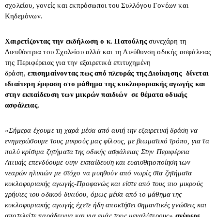
σχολείου, γονείς και εκπρόσωποι του Συλλόγου Γονέων και
Κηδεμόνων.
Χαιρετίζοντας την εκδήλωση ο κ. Πατούλης
συνεχάρη τη
Διευθύντρια του Σχολείου αλλά και τη Διεύθυνση οδικής ασφάλειας
της Περιφέρειας για την εξαιρετικά επιτυχημένη
δράση,
επισημαίνοντας πως από πλευράς της Διοίκησης δίνεται
ιδιαίτερη έμφαση στο μάθημα της κυκλοφοριακής αγωγής και
στην εκπαίδευση των μικρών παιδιών σε θέματα οδικής
ασφάλειας.
«Σήμερα έχουμε τη χαρά μέσα από αυτή την εξαιρετική δράση να
ενημερώσουμε τους μικρούς μας φίλους, με βιωματικό τρόπο, για τα
πολύ κρίσιμα ζητήματα της οδικής ασφάλειας Στην Περιφέρεια
Αττικής
επενδύουμε στην εκπαίδευση και ευαισθητοποίηση των
νεαρών ηλικιών με στόχο να μυηθούν από νωρίς στα ζητήματα
κυκλοφοριακής αγωγής-
Προφανώς και είστε από τους πιο μικρούς
χρήστες του οδικού δικτύου, όμως μέσα από το μάθημα της
κυκλοφοριακής αγωγής έχετε ήδη αποκτήσει σημαντικές γνώσεις και
αποτελείτε παράδειγμα και για εμάς τους μεγαλύτερους»
ανέφερε