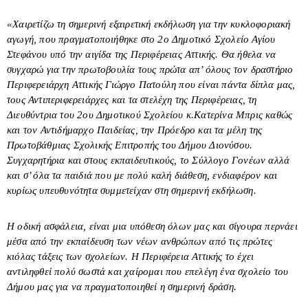
«Χαιρετίζω τη σημερινή εξαιρετική εκδήλωση για την κυκλοφοριακή
αγωγή, που πραγματοποιήθηκε στο 2
ο
Δημοτικό Σχολείο Αγίου
Στεφάνου υπό την αιγίδα της Περιφέρειας Αττικής. Θα ήθελα να
συγχαρώ για την πρωτοβουλία τους πρώτα απ’ όλους τον δραστήριο
Περιφερειάρχη Αττικής Γιώργο Πατούλη που είναι πάντα δίπλα μας,
τους Αντιπεριφερειάρχες και τα στελέχη της Περιφέρειας, τη
Διευθύντρια του 2
ου
Δημοτικού Σχολείου κ.Κατερίνα Μπρις καθώς
και τον Αντιδήμαρχο Παιδείας, την Πρόεδρο και τα μέλη της
Πρωτοβάθμιας Σχολικής Επιτροπής του Δήμου Διονύσου.
Συγχαρητήρια και στους εκπαιδευτικούς, το Σύλλογο Γονέων αλλά
και σ’ όλα τα παιδιά που με πολύ καλή διάθεση, ενδιαφέρον και
κυρίως υπευθυνότητα συμμετείχαν στη σημερινή εκδήλωση.
Η οδική ασφάλεια, είναι μια υπόθεση όλων μας και σίγουρα περνάει
μέσα από την εκπαίδευση των νέων ανθρώπων από τις πρώτες
κιόλας τάξεις των σχολείων. Η Περιφέρεια Αττικής το έχει
αντιληφθεί πολύ σωστά και χαίρομαι που επελέγη ένα σχολείο του
Δήμου μας για να πραγματοποιηθεί η σημερινή δράση.