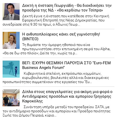
Δεκτή η ένσταση Γεωργιάδη - Θα διεκδικήσει την
προεδρία της ΝΔ - «Θα κερδίσω τον Τσίπρα»
Δεκτή έγινε η ένσταση που κατέθεσε στην Κεντρική
Εφορευτική Επιτροπή της Νέας Δημοκρατίας, που
συνεδρίασε στις 9.30 το πρωί, ο Άδωνις Γεωρ...
Η ανθυποπλοίαρχος κάνει σεξ γυμνόστηθη!
(ΒΙΝΤΕΟ)
Τη θυμάστε την όμορφη ηθοποιό που είχε
πρωταγωνιστήσει στην επιτυχημένη σειρά του Alpha,
«Θα σε δω στο πλοίο»; Δείτε την, χωρίς τα ρ...
ΒΕΠ: ΙΣΧΥΡΗ ΘΕΣΜΙΚΗ ΠΑΡΟΥΣΙΑ ΣΤΟ “Euro-FEM
Business Angels Forum”
Κυβερνητικά στελέχη, εκπρόσωποι κομμάτων,
ευρωβουλευτές, βουλευτές αλλά και διακεκριμένες
προσωπικότητες συμμετέχουν στις εργασίες του “Eu...
Δίπλα στους επαγγελματίες για ακόμη μια φορά ο
Αντιδήμαρχος προσόδων και εμπορίου Γρηγόρης
Καψοκόλης
Συνάντηση υπήρξε μεταξύ του προεδρείου ΣΑΤΑ, με
τον αντιδήμαρχο προσόδων και εμπορίου και Προέδρο ποιότητας
ζωής του Δήμου Πειραιά, κύριο...