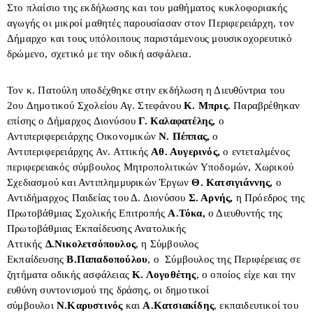
Στο πλαίσιο της εκδήλωσης και του μαθήματος κυκλοφοριακής
αγωγής οι μικροί μαθητές παρουσίασαν στον Περιφερειάρχη, τον
Δήμαρχο και τους υπόλοιπους παριστάμενους μουσικοχορευτικό
δρώμενο, σχετικό με την οδική ασφάλεια.
Τον κ. Πατούλη υποδέχθηκε στην εκδήλωση η Διευθύντρια του
2
ου
Δημοτικού Σχολείου Αγ. Στεφάνου
Κ. Μπρις.
Παραβρέθηκαν
επίσης ο Δήμαρχος Διονύσου
Γ. Καλαφατέλης,
ο
Αντιπεριφερειάρχης Οικονομικών
Ν. Πέππας,
ο
Αντιπεριφερειάρχης Αν. Αττικής
Αθ. Αυγερινός,
ο εντεταλμένος
περιφερειακός σύμβουλος Μητροπολιτικών Υποδομών, Χωρικού
Σχεδιασμού και Αντιπλημμυρικών Έργων
Θ. Κατσιγιάννης,
ο
Αντιδήμαρχος Παιδείας του Δ. Διονύσου
Σ. Αρνής,
η Πρόεδρος της
Πρωτοβάθμιας Σχολικής Επιτροπής
Α.Τόκα,
ο Διευθυντής της
Πρωτοβάθμιας Εκπαίδευσης Ανατολικής
Αττικής
Δ.Νικολετσόπουλος
, η Σύμβουλος
Εκπαίδευσης
Β.Παπαδοπούλου
, ο Σύμβουλος της Περιφέρειας σε
ζητήματα οδικής ασφάλειας
Κ. Λογοθέτης
, ο οποίος είχε και την
ευθύνη συντονισμού της δράσης, οι δημοτικοί
σύμβουλοι
Ν.Καρυστινός
και
Α.
Κατσιακίδης
, εκπαιδευτικοί του