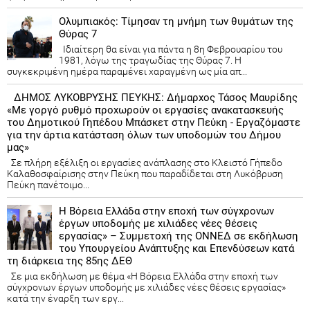
Ολυμπιακός: Τίμησαν τη μνήμη των θυμάτων της
Θύρας 7
Ιδιαίτερη θα είναι για πάντα η 8η Φεβρουαρίου του
1981, λόγω της τραγωδίας της Θύρας 7. Η
συγκεκριμένη ημέρα παραμένει χαραγμένη ως μία απ...
ΔΗΜΟΣ ΛΥΚΟΒΡΥΣΗΣ ΠΕΥΚΗΣ: Δήμαρχος Τάσος Μαυρίδης
«Με γοργό ρυθμό προχωρούν οι εργασίες ανακατασκευής
του Δημοτικού Γηπέδου Μπάσκετ στην Πεύκη - Εργαζόμαστε
για την άρτια κατάσταση όλων των υποδομών του Δήμου
μας»
Σε πλήρη εξέλιξη οι εργασίες ανάπλασης στο Κλειστό Γήπεδο
Καλαθοσφαίρισης στην Πεύκη που παραδίδεται στη Λυκόβρυση
Πεύκη πανέτοιμο...
Η Βόρεια Ελλάδα στην εποχή των σύγχρονων
έργων υποδομής με χιλιάδες νέες θέσεις
εργασίας» – Συμμετοχή της ΟΝΝΕΔ σε εκδήλωση
του Υπουργείου Ανάπτυξης και Επενδύσεων κατά
τη διάρκεια της 85ης ΔΕΘ
Σε μια εκδήλωση με θέμα «Η Βόρεια Ελλάδα στην εποχή των
σύγχρονων έργων υποδομής με χιλιάδες νέες θέσεις εργασίας»
κατά την έναρξη των εργ...