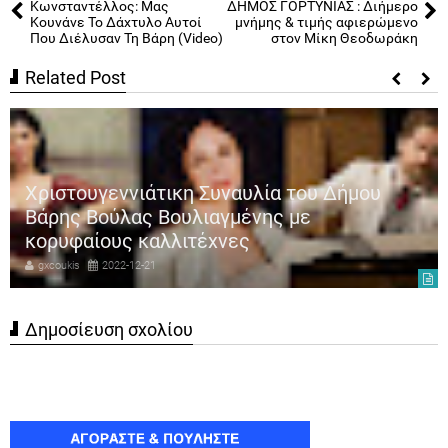
Κωνσταντέλλος: Μας
ΔΗΜΟΣ ΓΟΡΤΥΝΙΑΣ : Διήμερο
Κουνάνε Το Δάχτυλο Αυτοί
μνήμης & τιμής αφιερώμενο
Που Διέλυσαν Τη Βάρη (Video)
στον Μίκη Θεοδωράκη
Related Post
Γιώργος Κρικρής: «Έχω να σου πω κάτι
σημαντικό για τη Νέα Σμύρνη» – Κυριακή
18/12 στο γήπεδο Ανδρέας Βαρίκας
gxcoukis
2022-12-13
Δημοσίευση σχολίου