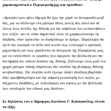
χαρακτηριστικά ο Περιφερειάρχης και πρόσθεσε:
«Αγαπητοί μου φίλοι σήμερα θα έχω την χαρά να συνεργαστώ μαζί
σας, για να στείλουμε ένα μήνυμα στους γονείς σας αλλά και σε
όλους τους πολίτες της Αττικής για την ασφάλεια των μετακινήσεων
των πεζών και το πόσο σημαντικό είναι να χρησιμοποιούμε τη
διάβαση, όταν πρόκειται να διασχίσουμε το δρόμο. Παράλληλα θα
έχετε την ευκαιρία
να δείτε από κοντά πως λειτουργεί ο κρατικός
μηχανισμός και πως εργάζονται τα συνεργεία της Περιφέρειας μας,
για να εκτελεστούν οι εργασίες που αφορούν την βελτίωση και την
συντήρηση του οδικού δικτύου της Αττικής. Στέλνουμε όλοι μαζί ένα
ηχηρό μήνυμα οδικής ασφάλειας στο πλαίσιο της βιώσιμης Αστικής
κινητικότητας. Στο πλαίσιο αυτό έχουμε δώσει ιδιαίτερη βαρύτητα
στην προσβασιμότητα και την ασφαλή μετακίνηση των πεζών, με
σύγχρονες διαβάσεις, με πεζογέφυρες και κυρίως με την βελτίωση
των υποδομών του οδικού μας δικτύου»
.
Σε δηλώσεις του ο Δήμαρχος Διονύσου Γ. Καλαφατέλης τόνισε
τα εξής: