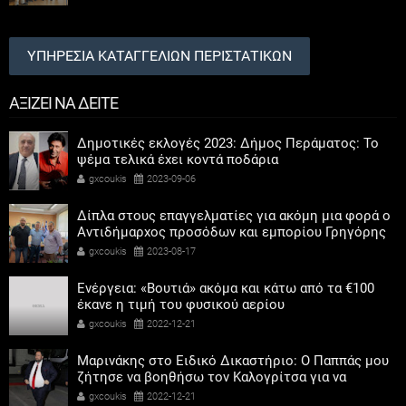
ΥΠΗΡΕΣΙΑ ΚΑΤΑΓΓΕΛΙΩΝ ΠΕΡΙΣΤΑΤΙΚΩΝ
ΑΞΙΖΕΙ ΝΑ ΔΕΙΤΕ
Δημοτικές εκλογές 2023: Δήμος Περάματος: Το
ψέμα τελικά έχει κοντά ποδάρια
gxcoukis
2023-09-06
Δίπλα στους επαγγελματίες για ακόμη μια φορά ο
Αντιδήμαρχος προσόδων και εμπορίου Γρηγόρης
Καψοκόλης
gxcoukis
2023-08-17
Ενέργεια: «Βουτιά» ακόμα και κάτω από τα €100
έκανε η τιμή του φυσικού αερίου
gxcoukis
2022-12-21
Μαρινάκης στο Ειδικό Δικαστήριο: Ο Παππάς μου
ζήτησε να βοηθήσω τον Καλογρίτσα για να
αποκτήσει σταθμό ο ΣΥΡΙΖΑ
gxcoukis
2022-12-21