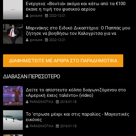
Ενέργεια: «Βουτιά» ακόμα και κάτω από τα €100
έκανε η τιμή του φυσικού αερίου
gxcoukis
2022-12-21
Μαρινάκης στο Ειδικό Δικαστήριο: Ο Παππάς μου
ζήτησε να βοηθήσω τον Καλογρίτσα για να
αποκτήσει σταθμό ο ΣΥΡΙΖΑ
gxcoukis
2022-12-21
ΔΙΑΦΗΜΙΣΤΕΙΤΕ ΜΕ ΑΡΘΡΑ ΣΤΟ ΠΑΡΑΔΗΜΟΤΙΚΑ
ΔΙΑΒΑΣΑΝ ΠΕΡΙΣΣΟΤΕΡΟ
Δείτε το απίστευτο κόλπο διαγωνιζόμενου στο
«Αμερική έχεις ταλέντο» (video)
PARADIMOTIKA
2016-01-18
Το 'στρωσε μέχρι και στις παραλίες - Μαγευτικές
εικόνες
PARADIMOTIKA
2016-01-18