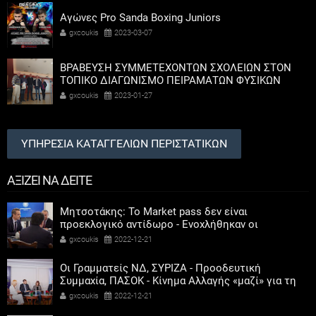
Αγώνες Pro Sanda Boxing Juniors
gxcoukis
2023-03-07
ΒΡΑΒΕΥΣΗ ΣΥΜΜΕΤΕΧΟΝΤΩΝ ΣΧΟΛΕΙΩΝ ΣΤΟΝ
ΤΟΠΙΚΟ ΔΙΑΓΩΝΙΣΜΟ ΠΕΙΡΑΜΑΤΩΝ ΦΥΣΙΚΩΝ
ΕΠΙΣΤΗΜΩΝ
gxcoukis
2023-01-27
ΥΠΗΡΕΣΙΑ ΚΑΤΑΓΓΕΛΙΩΝ ΠΕΡΙΣΤΑΤΙΚΩΝ
ΑΞΙΖΕΙ ΝΑ ΔΕΙΤΕ
Μητσοτάκης: Το Market pass δεν είναι
προεκλογικό αντίδωρο - Ενοχλήθηκαν οι
αριστεροί του χαβιαριού
gxcoukis
2022-12-21
Οι Γραμματείς ΝΔ, ΣΥΡΙΖΑ - Προοδευτική
Συμμαχία, ΠΑΣΟΚ - Κίνημα Αλλαγής «μαζί» για τη
συμμετοχή των γυναικών στην πολιτική
gxcoukis
2022-12-21