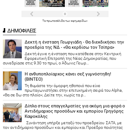
Τα
πρωτοσέλιδα
των
εφημερίδων
ΔΗΜΟΦΙΛΕΙΣ
Δεκτή η ένσταση Γεωργιάδη - Θα διεκδικήσει την
προεδρία της ΝΔ - «Θα κερδίσω τον Τσίπρα»
Δεκτή έγινε η ένσταση που κατέθεσε στην Κεντρική
Εφορευτική Επιτροπή της Νέας Δημοκρατίας, που
συνεδρίασε στις 9.30 το πρωί, ο Άδωνις Γεωρ...
Η ανθυποπλοίαρχος κάνει σεξ γυμνόστηθη!
(ΒΙΝΤΕΟ)
Τη θυμάστε την όμορφη ηθοποιό που είχε
πρωταγωνιστήσει στην επιτυχημένη σειρά του Alpha,
«Θα σε δω στο πλοίο»; Δείτε την, χωρίς τα ρ...
Δίπλα στους επαγγελματίες για ακόμη μια φορά ο
Αντιδήμαρχος προσόδων και εμπορίου Γρηγόρης
Καψοκόλης
Συνάντηση υπήρξε μεταξύ του προεδρείου ΣΑΤΑ, με
τον αντιδήμαρχο προσόδων και εμπορίου και Προέδρο ποιότητας