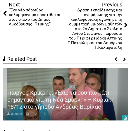
Next
Previous
“Ένα νέο σάρωθρο
Δράση εκπαίδευσης και
πολυμηχάνημα προστίθεται
ενημέρωσης για την
στον στόλο του Δήμου
κυκλοφοριακή αγωγή με τη
Λυκόβρυσης- Πεύκης”
συμμετοχή μικρών μαθητών
στο 2ο Δημοτικό Σχολείο
Αγίου Στεφάνου, παρουσία
του Περιφερειάρχη Αττικής
Γ.Πατούλη και του Δημάρχου
Γ.Καλαφατέλη
Related Post
Γιώργος Κρικρής: «Έχω να σου πω κάτι
σημαντικό για τη Νέα Σμύρνη» – Κυριακή
18/12 στο γήπεδο Ανδρέας Βαρίκας
gxcoukis
2022-12-13