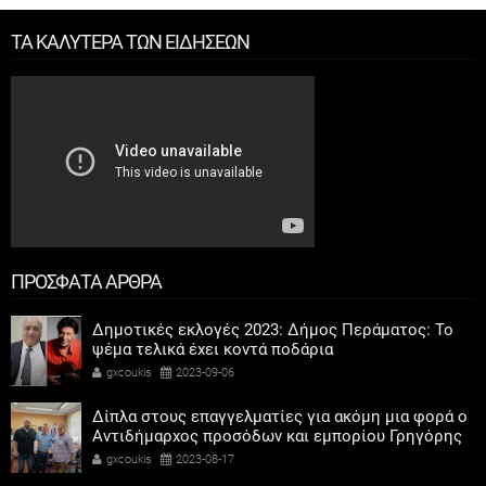
ΤΑ ΚΑΛΥΤΕΡΑ ΤΩΝ ΕΙΔΗΣΕΩΝ
ΠΡΟΣΦΑΤΑ ΑΡΘΡΑ
Δημοτικές εκλογές 2023: Δήμος Περάματος: Το
ψέμα τελικά έχει κοντά ποδάρια
gxcoukis
2023-09-06
Δίπλα στους επαγγελματίες για ακόμη μια φορά ο
Αντιδήμαρχος προσόδων και εμπορίου Γρηγόρης
Καψοκόλης
gxcoukis
2023-08-17