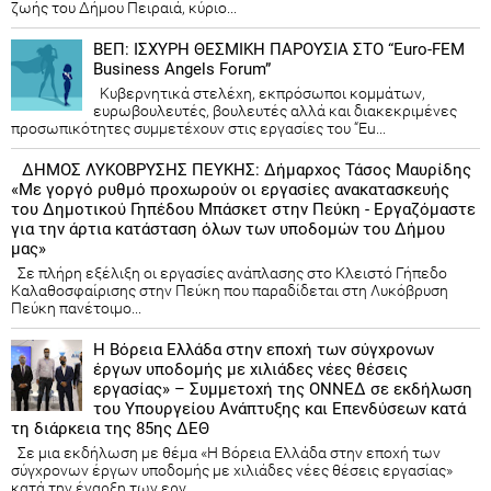
ζωής του Δήμου Πειραιά, κύριο...
ΒΕΠ: ΙΣΧΥΡΗ ΘΕΣΜΙΚΗ ΠΑΡΟΥΣΙΑ ΣΤΟ “Euro-FEM
Business Angels Forum”
Κυβερνητικά στελέχη, εκπρόσωποι κομμάτων,
ευρωβουλευτές, βουλευτές αλλά και διακεκριμένες
προσωπικότητες συμμετέχουν στις εργασίες του “Eu...
ΔΗΜΟΣ ΛΥΚΟΒΡΥΣΗΣ ΠΕΥΚΗΣ: Δήμαρχος Τάσος Μαυρίδης
«Με γοργό ρυθμό προχωρούν οι εργασίες ανακατασκευής
του Δημοτικού Γηπέδου Μπάσκετ στην Πεύκη - Εργαζόμαστε
για την άρτια κατάσταση όλων των υποδομών του Δήμου
μας»
Σε πλήρη εξέλιξη οι εργασίες ανάπλασης στο Κλειστό Γήπεδο
Καλαθοσφαίρισης στην Πεύκη που παραδίδεται στη Λυκόβρυση
Πεύκη πανέτοιμο...
Η Βόρεια Ελλάδα στην εποχή των σύγχρονων
έργων υποδομής με χιλιάδες νέες θέσεις
εργασίας» – Συμμετοχή της ΟΝΝΕΔ σε εκδήλωση
του Υπουργείου Ανάπτυξης και Επενδύσεων κατά
τη διάρκεια της 85ης ΔΕΘ
Σε μια εκδήλωση με θέμα «Η Βόρεια Ελλάδα στην εποχή των
σύγχρονων έργων υποδομής με χιλιάδες νέες θέσεις εργασίας»
κατά την έναρξη των εργ...