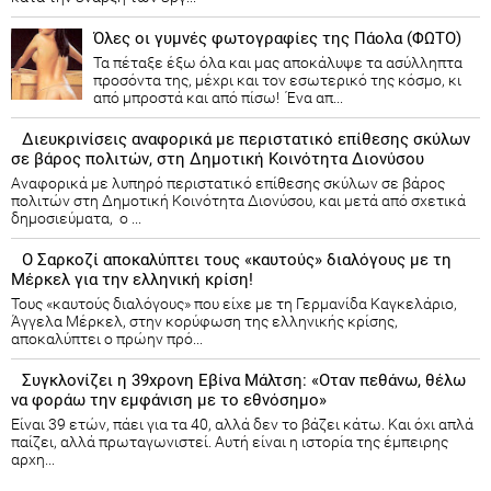
Όλες οι γυμνές φωτογραφίες της Πάολα (ΦΩΤΟ)
Τα πέταξε έξω όλα και μας αποκάλυψε τα ασύλληπτα
προσόντα της, μέχρι και τον εσωτερικό της κόσμο, κι
από μπροστά και από πίσω! Ένα απ...
Διευκρινίσεις αναφορικά με περιστατικό επίθεσης σκύλων
σε βάρος πολιτών, στη Δημοτική Κοινότητα Διονύσου
Αναφορικά με λυπηρό περιστατικό επίθεσης σκύλων σε βάρος
πολιτών στη Δημοτική Κοινότητα Διονύσου, και μετά από σχετικά
δημοσιεύματα, ο ...
Ο Σαρκοζί αποκαλύπτει τους «καυτούς» διαλόγους με τη
Μέρκελ για την ελληνική κρίση!
Τους «καυτούς διαλόγους» που είχε με τη Γερμανίδα Καγκελάριο,
Άγγελα Μέρκελ, στην κορύφωση της ελληνικής κρίσης,
αποκαλύπτει ο πρώην πρό...
Συγκλονίζει η 39χρονη Εβίνα Μάλτση: «Οταν πεθάνω, θέλω
να φοράω την εμφάνιση με το εθνόσημο»
Είναι 39 ετών, πάει για τα 40, αλλά δεν το βάζει κάτω. Και όχι απλά
παίζει, αλλά πρωταγωνιστεί. Αυτή είναι η ιστορία της έμπειρης
αρχη...