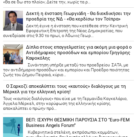
«Θα σε δω στο πλοίο»; Δείτε την, χωρίς τα ρ...
Δεκτή η ένσταση Γεωργιάδη - Θα διεκδικήσει την
προεδρία της ΝΔ - «Θα κερδίσω τον Τσίπρα»
Δεκτή έγινε η ένσταση που κατέθεσε στην Κεντρική
Εφορευτική Επιτροπή της Νέας Δημοκρατίας, που
συνεδρίασε στις 9.30 το πρωί, ο Άδωνις Γεωρ...
Δίπλα στους επαγγελματίες για ακόμη μια φορά ο
Αντιδήμαρχος προσόδων και εμπορίου Γρηγόρης
Καψοκόλης
Συνάντηση υπήρξε μεταξύ του προεδρείου ΣΑΤΑ, με
τον αντιδήμαρχο προσόδων και εμπορίου και Προέδρο ποιότητας
ζωής του Δήμου Πειραιά, κύριο...
Ο Σαρκοζί αποκαλύπτει τους «καυτούς» διαλόγους με τη
Μέρκελ για την ελληνική κρίση!
Τους «καυτούς διαλόγους» που είχε με τη Γερμανίδα Καγκελάριο,
Άγγελα Μέρκελ, στην κορύφωση της ελληνικής κρίσης,
αποκαλύπτει ο πρώην πρό...
ΒΕΠ: ΙΣΧΥΡΗ ΘΕΣΜΙΚΗ ΠΑΡΟΥΣΙΑ ΣΤΟ “Euro-FEM
Business Angels Forum”
Κυβερνητικά στελέχη, εκπρόσωποι κομμάτων,
ευρωβουλευτές, βουλευτές αλλά και διακεκριμένες