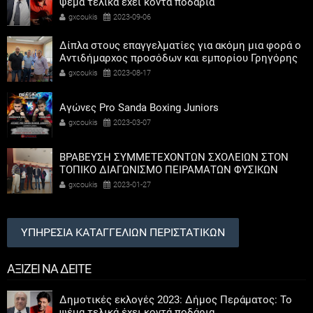
ψέμα τελικά έχει κοντά ποδάρια
gxcoukis
2023-09-06
Δίπλα στους επαγγελματίες για ακόμη μια φορά ο
Αντιδήμαρχος προσόδων και εμπορίου Γρηγόρης
Καψοκόλης
gxcoukis
2023-08-17
Αγώνες Pro Sanda Boxing Juniors
gxcoukis
2023-03-07
ΒΡΑΒΕΥΣΗ ΣΥΜΜΕΤΕΧΟΝΤΩΝ ΣΧΟΛΕΙΩΝ ΣΤΟΝ
ΤΟΠΙΚΟ ΔΙΑΓΩΝΙΣΜΟ ΠΕΙΡΑΜΑΤΩΝ ΦΥΣΙΚΩΝ
ΕΠΙΣΤΗΜΩΝ
gxcoukis
2023-01-27
ΥΠΗΡΕΣΙΑ ΚΑΤΑΓΓΕΛΙΩΝ ΠΕΡΙΣΤΑΤΙΚΩΝ
ΑΞΙΖΕΙ ΝΑ ΔΕΙΤΕ
Δημοτικές εκλογές 2023: Δήμος Περάματος: Το
ψέμα τελικά έχει κοντά ποδάρια