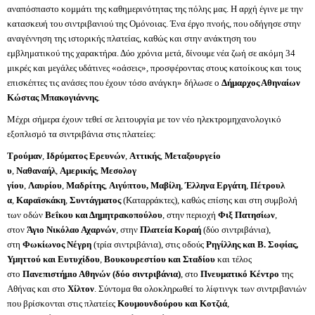
αναπόσπαστο κομμάτι της καθημερινότητας της πόλης μας. Η αρχή έγινε με την
κατασκευή του σιντριβανιού της Ομόνοιας. Ένα έργο πνοής, που οδήγησε στην
αναγέννηση της ιστορικής πλατείας, καθώς και στην ανάκτηση του
εμβληματικού της χαρακτήρα. Δύο χρόνια μετά, δίνουμε νέα ζωή σε ακόμη 34
μικρές και μεγάλες υδάτινες «οάσεις», προσφέροντας στους κατοίκους και τους
επισκέπτες τις ανάσες που έχουν τόσο ανάγκη» δήλωσε ο
Δήμαρχος Αθηναίων
Κώστας Μπακογιάννης
.
Μέχρι σήμερα έχουν τεθεί σε λειτουργία με τον νέο ηλεκτρομηχανολογικό
εξοπλισμό τα σιντριβάνια στις πλατείες:
Τρούμαν
,
Ιδρύματος Ερευνών
,
Αττικής
,
Μεταξουργείο
υ
,
Ναθαναήλ
,
Αμερικής
,
Μεσολογ
γίου
,
Λαυρίου
,
Μαδρίτης
,
Αιγύπτου,
Μαβίλη
,
Έλληνα
Εργάτη
,
Πέτρουλ
α
,
Καραϊσκάκη
,
Συντάγματος
(
Καταρράκτες), καθώς επίσης και στη συμβολή
των οδών
Βεΐκου και Δημητρακοπούλου
, στην περιοχή
Φιξ Πατησίων
,
στον
Άγιο Νικόλαο Αχαρνών
, στην
Πλατεία Κοραή
(δύο σιντριβάνια),
στη
Φωκίωνος Νέγρη
(τρία σιντριβάνια), στις οδούς
Ρηγίλλης και Β. Σοφίας,
Υμηττού και Ευτυχίδου
,
Βουκουρεστίου και Σταδίου
και τέλος
στο
Πανεπιστήμιο Αθηνών (δύο σιντριβάνια)
, στο
Πνευματικό Κέντρο
της
Αθήνας και στο
Χίλτον
. Σύντομα θα ολοκληρωθεί το λίφτινγκ των σιντριβανιών
που βρίσκονται στις πλατείες
Κουμουνδούρου και Κοτζιά
,