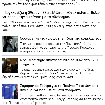
προσωπικότητες συμμετέχουν στις εργασίες του “Eu...
Συγκλονίζει η 39χρονη Εβίνα Μάλτση: «Οταν πεθάνω, θέλω
να φοράω την εμφάνιση με το εθνόσημο»
Είναι 39 ετών, πάει για τα 40, αλλά δεν το βάζει κάτω. Και όχι απλά
παίζει, αλλά πρωταγωνιστεί. Αυτή είναι η ιστορία της έμπειρης
αρχη...
Θυσιάστηκε για να σώσει τη ζωή της κοπέλας του
Τι έγινε το μοιραίο πρωινό της Πέμπτης Από την
εφημερίδα Freddo Τα μάτια της Φρόσως Κυριάκου,
ποτάμια που τρέχουν ασταμάτητα....
ΝΔ: Τα επίσημα αποτελέσματα σε 1062 από 1251
τμήματα
Τα επίσημα αποτελέσματα των εκλογών της Νέας
Δημοκρατίας​ σε 1062 εκλογικά από 1251 τμήματα -
δηλαδή στο 85% της ενσωμάτωσης- ανακοίνωσ...
Σαμαράς σε Τσίπρα για το Πεκίνο: Ποτέ δεν είχα
σκεφθεί να φέρω πίσω ένα ποδήλατο...
Ο πρώην πρωθυπουργός Αντώνης Σαμαράς σήκωσε το
γάντι που του πέταξε ο Αλέξης Τσίπρας για το ταξίδι του
στο Πεκίνο και το τι έφερε πί...