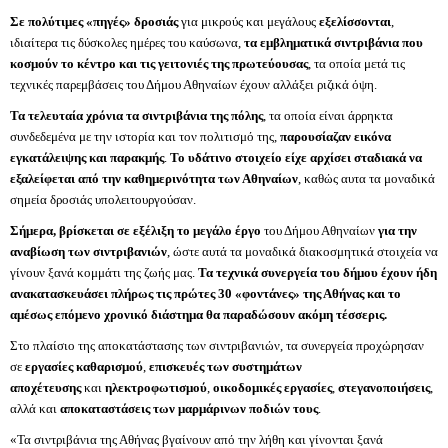
Σε πολύτιμες «πηγές» δροσιάς
για μικρούς και μεγάλους
εξελίσσονται
,
ιδιαίτερα τις δύσκολες ημέρες του καύσωνα,
τα εμβληματικά σιντριβάνια που
κοσμούν το κέντρο και τις γειτονιές της πρωτεύουσας
, τα οποία μετά τις
τεχνικές παρεμβάσεις του Δήμου Αθηναίων έχουν αλλάξει ριζικά όψη.
Τα τελευταία χρόνια τα σιντριβάνια της πόλης
, τα οποία είναι άρρηκτα
συνδεδεμένα με την ιστορία και τον πολιτισμό της,
παρουσίαζαν εικόνα
εγκατάλειψης και παρακμής
.
Το υδάτινο στοιχείο είχε αρχίσει σταδιακά να
εξαλείφεται από την καθημερινότητα των Αθηναίων
, καθώς αυτα τα μοναδικά
σημεία δροσιάς υπολειτουργούσαν.
Σήμερα, βρίσκεται σε εξέλιξη το μεγάλο έργο
του Δήμου Αθηναίων
για την
αναβίωση των σιντριβανιών
, ώστε αυτά τα μοναδικά διακοσμητικά στοιχεία να
γίνουν ξανά κομμάτι της ζωής μας.
Τα τεχνικά συνεργεία του δήμου έχουν ήδη
ανακατασκευάσει πλήρως τις πρώτες 30 «φοντάνες» της Αθήνας
και το
αμέσως επόμενο χρονικό διάστημα θα παραδώσουν ακόμη τέσσερις.
Στο πλαίσιο της αποκατάστασης των σιντριβανιών, τα συνεργεία προχώρησαν
σε
εργασίες καθαρισμού
,
επισκευές των συστημάτων
αποχέτευσης
και
ηλεκτροφωτισμού
,
οικοδομικές εργασίες
,
στεγανοποιήσεις
,
αλλά και
αποκαταστάσεις των μαρμάρινων ποδιών τους
.
«Τα σιντριβάνια της Αθήνας βγαίνουν από την λήθη και γίνονται ξανά