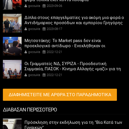
gxcoukis
2023-09-06
Δίπλα στους επαγγελματίες για ακόμη μια φορά ο
Αντιδήμαρχος προσόδων και εμπορίου Γρηγόρης
Καψοκόλης
gxcoukis
2023-08-17
Μητσοτάκης: Το Market pass δεν είναι
προεκλογικό αντίδωρο - Ενοχλήθηκαν οι
αριστεροί του χαβιαριού
gxcoukis
2022-12-21
Οι Γραμματείς ΝΔ, ΣΥΡΙΖΑ - Προοδευτική
Συμμαχία, ΠΑΣΟΚ - Κίνημα Αλλαγής «μαζί» για τη
συμμετοχή των γυναικών στην πολιτική
gxcoukis
2022-12-21
ΔΙΑΦΗΜΙΣΤΕΙΤΕ ΜΕ ΑΡΘΡΑ ΣΤΟ ΠΑΡΑΔΗΜΟΤΙΚΑ
ΔΙΑΒΑΣΑΝ ΠΕΡΙΣΣΟΤΕΡΟ
Πρόσκληση στην εκδήλωση για τη "Βία Κατά των
Γυναικών"