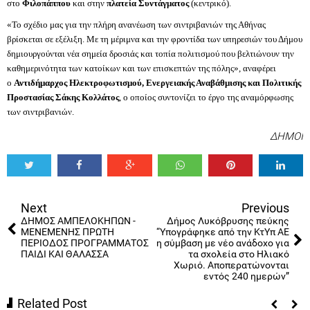
στο
Φιλοπάππου
και στην
πλατεία
Συντάγματος
(κεντ
ρικό).
«Το σχέδιο μας για την πλήρη ανανέωση των σιντριβανιών της Αθήνας
βρίσκεται σε εξέλιξη. Με τη μέριμνα και την φροντίδα των υπηρεσιών του Δήμου
δημιουργούνται νέα σημεία δροσιάς και τοπία πολιτισμού που βελτιώνουν την
καθημερινότητα των κατοίκων και των επισκεπτών της πόλης», αναφέρει
ο
Αντιδήμαρχος Ηλεκτροφωτισμού, Ενεργειακής Αναβάθμισης και Πολιτικής
Προστασίας Σάκης Κολλάτος
, ο οποίος συντονίζει το έργο της αναμόρφωσης
των σιντριβανιών.
ΔΗΜΟΙ
Tweet
Share
Share
Share
Share
Share
0
Next
Previous
ΔΗΜΟΣ ΑΜΠΕΛΟΚΗΠΩΝ -
Δήμος Λυκόβρυσης πεύκης
ΜΕΝΕΜΕΝΗΣ ΠΡΩΤΗ
“Υπογράφηκε από την ΚτΥπ ΑΕ
ΠΕΡΙΟΔΟΣ ΠΡΟΓΡΑΜΜΑΤΟΣ
η σύμβαση με νέο ανάδοχο για
ΠΑΙΔΙ ΚΑΙ ΘΑΛΑΣΣΑ
τα σχολεία στο Ηλιακό
Χωριό. Αποπερατώνονται
εντός 240 ημερών”
Related Post