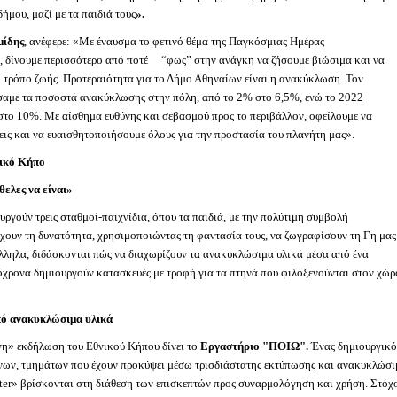
δήμου, μαζί με τα παιδιά τους
».
μίδης
, ανέφερε: «Με έναυσμα το φετινό θέμα της Παγκόσμιας Ημέρας
, δίνουμε περισσότερο από ποτέ “φως” στην ανάγκη να ζήσουμε βιώσιμα και να
ο τρόπο ζωής. Προτεραιότητα για το Δήμο Αθηναίων είναι η ανακύκλωση. Τον
σαμε τα ποσοστά ανακύκλωσης στην πόλη, από το 2% στο 6,5%, ενώ το 2022
 στο 10%. Με αίσθημα ευθύνης και σεβασμού προς το περιβάλλον, οφείλουμε να
ις και να ευαισθητοποιήσουμε όλους για την προστασία του πλανήτη μας».
νικό Κήπο
ελες να είναι»
ργούν τρεις σταθμοί-παιχνίδια, όπου τα παιδιά, με την πολύτιμη συμβολή
 έχουν τη δυνατότητα, χρησιμοποιώντας τη φαντασία τους, να ζωγραφίσουν τη Γη μας
άλληλα, διδάσκονται πώς να διαχωρίζουν τα ανακυκλώσιμα υλικά μέσα από ένα
όχρονα δημιουργούν κατασκευές με τροφή για τα πτηνά που φιλοξενούνται στον χώρ
πό ανακυκλώσιμα υλικά
η» εκδήλωση του Εθνικού Κήπου δίνει το
Εργαστήριο "ΠΟΙΩ".
Ένας δημιουργικό
νων, τμημάτων που έχουν προκύψει μέσω τρισδιάστατης εκτύπωσης και ανακυκλώσ
tter» βρίσκονται στη διάθεση των επισκεπτών προς συναρμολόγηση και χρήση. Στόχ