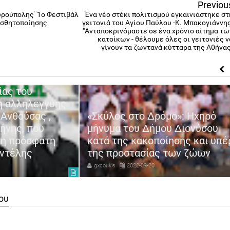
Previou
υρούπολης¨1ο Φεστιβάλ
Ένα νέο στέκι πολιτισμού εγκαινιάστηκε στ
ισθητοποίησης
γειτονιά του Αγίου Παύλου -Κ. Μπακογιάννης
"Ανταποκρινόμαστε σε ένα χρόνιο αίτημα τω
κατοίκων - θέλουμε όλες οι γειτονιές ν
γίνουν τα ζωντανά κύτταρα της Αθήνας
Ο ΣΠΑΠ με επικεφαλής 
Πρόεδρο του Βλάσση Σιώ
ομάδα εθελοντών και
το Δρόμο»: Ηχηρό
εργαζομένων καθάρισε κ
υ Δήμου Διονύσου
απομάκρυνε ξερά δέντρ
κακοποίησης και υπέρ
τη Ρεματιά Πεντέλης -
ασίας των ζώων
Χαλανδρίου.
2-09-20
gxcoukis
2022-08-31
ου