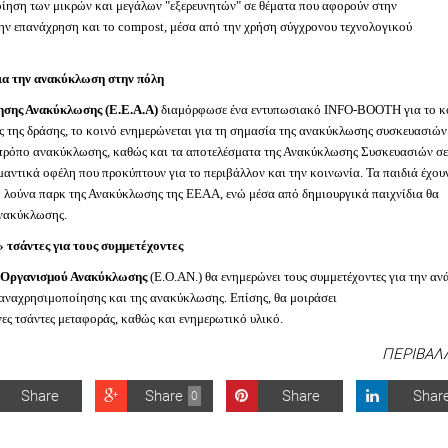
ποίηση των μικρών και μεγάλων "εξερευνητών" σε θέματα που αφορούν στην
ν επανάχρηση και το compost, μέσα από την χρήση σύγχρονου τεχνολογικού
για την ανακύκλωση στην πόλη
ησης Ανακύκλωσης (Ε.Ε.Α.Α)
διαμόρφωσε ένα εντυπωσιακό INFO-BOOTH για το κ
ς της δράσης, το κοινό ενημερώνεται για τη σημασία της ανακύκλωσης συσκευασιών
 τρόπο ανακύκλωσης, καθώς και τα αποτελέσματα της Ανακύκλωσης Συσκευασιών σε
αντικά οφέλη που προκύπτουν για το περιβάλλον και την κοινωνία. Τα παιδιά έχου
 λούνα παρκ της Ανακύκλωσης της ΕΕΑΑ, ενώ μέσα από δημιουργικά παιχνίδια θα
Ανακύκλωσης.
 τσάντες για τους συμμετέχοντες
 Οργανισμού Ανακύκλωσης
(Ε.Ο.ΑΝ.) θα ενημερώνει τους συμμετέχοντες για την αν
παναχρησιμοποίησης και της ανακύκλωσης. Επίσης, θα μοιράσει
ες τσάντες μεταφοράς, καθώς και ενημερωτικό υλικό.
ΠΕΡΙΒΑΛ
Share
Share
Share
Shar
0