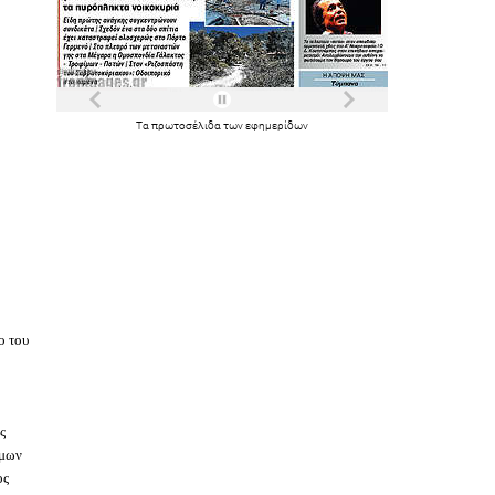
Τα
πρωτοσέλιδα
των
εφημερίδων
ο του
ς
ιμων
ος