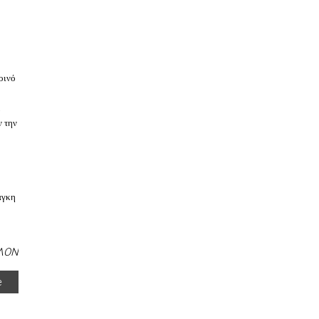
οινό
ν την
άγκη
ΛΟΝ
e