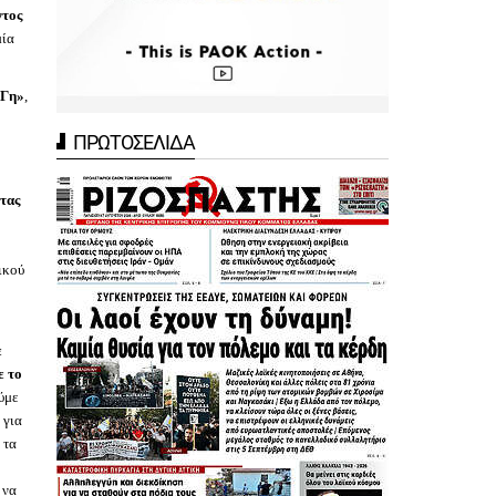
ντος
μία
 Γη»
,
ΠΡΩΤΟΣΕΛΙΔΑ
τας
ικού
ε
ε το
ύμε
 για
 τα
 να