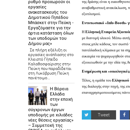
ρυθμό προχωρούν οι
της δράσης είναι η ευαισθητο
εργασίες
αναβαθμιστική ανακύκλωση, τη
ανακατασκευής του
εξοπλισμού.
Δημοτικού Γηπέδου
Μπάσκετ στην Πεύκη -
Εντυπωσιακό «
Info
-
Booth
» 
Εργαζόμαστε για την
Η
Ελληνική Εταιρεία Αξιοποί
άρτια κατάσταση όλων
με διανομή υλικού. Μέσω αυτή
των υποδομών του
Δήμου μας»
στους μπλε κάδους, τον σωστό
Σε πλήρη εξέλιξη οι
πανελλαδική κλίμακα με τα σημ
εργασίες ανάπλασης στο
ευκαιρία να ψυχαγωγηθούν στο
Κλειστό Γήπεδο
εξοικειωθούν με την ιδέα της 
Καλαθοσφαίρισης στην
Πεύκη που παραδίδεται
Ενημέρωση και «οικολογικές»
στη Λυκόβρυση Πεύκη
πανέτοιμο...
Τέλος, η ομάδα του
Ελληνικού
της διαλογής στην πηγή, της ε
Η Βόρεια
επαναχρησιμοποιούμενες πάνιν
Ελλάδα
στην εποχή
των
σύγχρονων έργων
Tweet
υποδομής με χιλιάδες
νέες θέσεις εργασίας»
– Συμμετοχή της