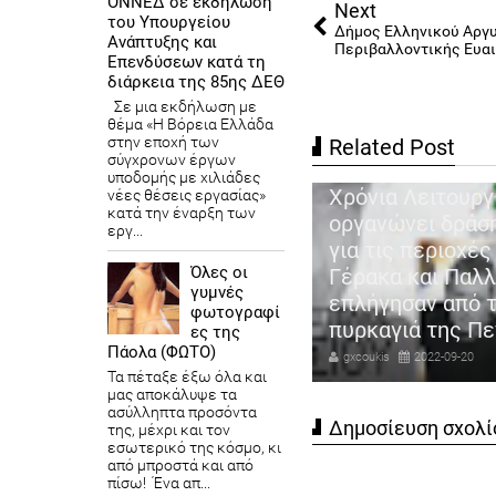
ΟΝΝΕΔ σε εκδήλωση
Next
του Υπουργείου
Δήμος Ελληνικού Αργ
Ανάπτυξης και
Περιβαλλοντικής Ευα
Επενδύσεων κατά τη
διάρκεια της 85ης ΔΕΘ
Σε μια εκδήλωση με
θέμα «Η Βόρεια Ελλάδα
στην εποχή των
Related Post
σύγχρονων έργων
Ο ΣΠΑΠ γιορτάζοντας τα 30
υποδομής με χιλιάδες
Χρόνια Λειτουργίας του
νέες θέσεις εργασίας»
κατά την έναρξη των
οργανώνει δράση αλληλεγγύης
εργ...
για τις περιοχές Ανθούσας ,
«Σκύλος σ
Όλες οι
Γέρακα και Παλλήνης, που
μήνυμα το
γυμνές
επλήγησαν από τη πρόσφατη
κατά της 
φωτογραφί
πυρκαγιά της Πεντέλης
της προστ
ες της
Πάολα (ΦΩΤΟ)
gxcoukis
2022-09-20
gxcoukis
202
Τα πέταξε έξω όλα και
μας αποκάλυψε τα
ασύλληπτα προσόντα
Δημοσίευση σχολί
της, μέχρι και τον
εσωτερικό της κόσμο, κι
από μπροστά και από
πίσω! Ένα απ...