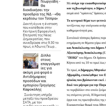
Γεωργιάδη -
Με
στόχο την ευαισθητοποίησ
Θα
και τη βιωσιμότητα
,
ο Δήμος 
διεκδικήσει την
σειρά από "πράσινες" δράσεις 
προεδρία της ΝΔ - «Θα
κερδίσω τον Τσίπρα»
Το κεντρικό θέμα των φετινώ
Δεκτή έγινε η ένσταση
τονίζοντας την επείγουσα ανά
που κατέθεσε στην
καθημερινότητά μας.
Κεντρική Εφορευτική
Επιτροπή της Νέας
Συνολικά τέσσερις δράσεις περ
Δημοκρατίας, που
συνεδρίασε στις 9.30 το
ενημέρωση σε θέματα γύρω από
πρωί, ο Άδωνις Γεωρ...
και Ανακύκλωσης του Δήμου 
Αξιοποίησης Ανακύκλωσης
(Ε
Δίπλα
"ΠΟΙΩ"
του δήμου. Οι δράσει
στους
Κήπου από τις 10 το πρωί έως τ
επαγγελματ
ίες για
Το πρωί,
ο Δήμαρχος Αθηναίων
ακόμη μια φορά ο
Αβραμίδη, επισκέφθηκε τον 
Αντιδήμαρχος
ηλικίας που βρίσκονταν εκεί
.
προσόδων και
δικό του μήνυμα για την Πα
εμπορίου Γρηγόρης
Καψοκόλης
το περιβάλλον στο οποίο ζούμε
Συνάντηση υπήρξε
τις επόμενες γενιές. Η δημοτικ
μεταξύ του προεδρείου
έργα και τις πρωτοβουλίες της 
ΣΑΤΑ, με τον
Ευχαριστούμε θερμά τους Αθηνα