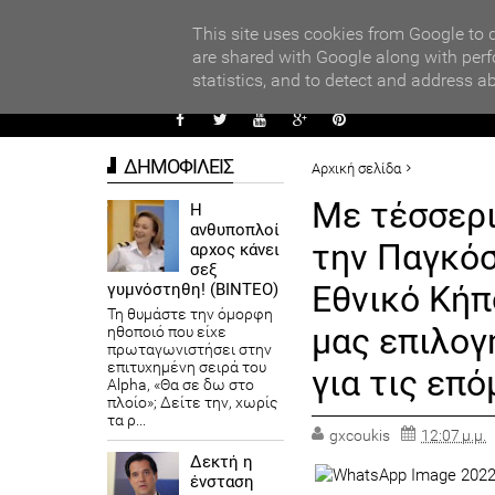
PARADI
ors
This site uses cookies from Google to d
are shared with Google along with perf
statistics, and to detect and address a
ΑΥΤΟΔ
ΔΗΜΟΦΙΛΕΙΣ
Αρχική σελίδα
ΠΕΡΙΒΑΛΛΟΝ
Με τέσσερι
Η
ανθυποπλοί
Με τέσσερις συμβολικές δρά
την Παγκόσ
αρχος κάνει
Μπακογιάννης: «Μοναδική μα
σεξ
Εθνικό Κήπ
γυμνόστηθη! (ΒΙΝΤΕΟ)
Τη θυμάστε την όμορφη
μας επιλογ
ηθοποιό που είχε
πρωταγωνιστήσει στην
επιτυχημένη σειρά του
για τις επό
Alpha, «Θα σε δω στο
πλοίο»; Δείτε την, χωρίς
τα ρ...
gxcoukis
12:07 μ.μ.
Δεκτή η
ένσταση