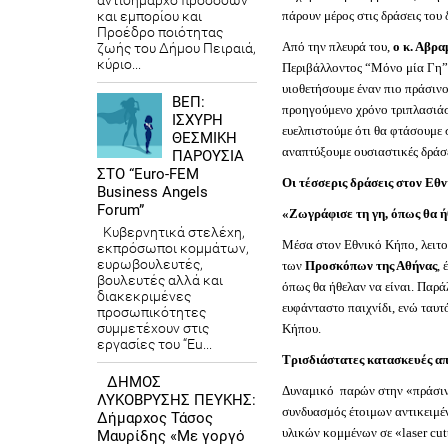
αντιδήμαρχο προσόδων
πάρουν μέρος στις δράσεις του 
και εμπορίου και
Προέδρο ποιότητας
Από την πλευρά του,
ο κ. Αβρα
ζωής του Δήμου Πειραιά,
κύριο...
Περιβάλλοντος “Μόνο μία Γη”
υιοθετήσουμε έναν πιο πράσιν
ΒΕΠ:
προηγούμενο χρόνο τριπλασιά
ΙΣΧΥΡΗ
ευελπιστούμε ότι θα φτάσουμε
ΘΕΣΜΙΚΗ
αναπτύξουμε ουσιαστικές δράσε
ΠΑΡΟΥΣΙΑ
ΣΤΟ “Euro-FEM
Οι τέσσερις δράσεις στον Εθ
Business Angels
Forum”
«Ζωγράφισε τη γη, όπως θα ήθ
Κυβερνητικά στελέχη,
Μέσα στον Εθνικό Κήπο, λειτου
εκπρόσωποι κομμάτων,
ευρωβουλευτές,
των
Προσκόπων της Αθήνας
,
βουλευτές αλλά και
όπως θα ήθελαν να είναι. Παρ
διακεκριμένες
ευφάνταστο παιχνίδι, ενώ ταυτ
προσωπικότητες
συμμετέχουν στις
Κήπου.
εργασίες του “Eu...
Τρισδιάστατες κατασκευές α
ΔΗΜΟΣ
Δυναμικό παρών στην «πράσιν
ΛΥΚΟΒΡΥΣΗΣ ΠΕΥΚΗΣ:
συνδυασμός έτοιμων αντικειμέ
Δήμαρχος Τάσος
υλικών κομμένων σε «laser cu
Μαυρίδης «Με γοργό