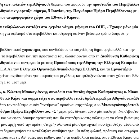
η των πολιτών της Αθήνας
σε θέματα που αφορούν την
προστασία του Περιβάλλο
Αθηναίων γιορτάζει σήμερα, 5 Ιουνίου, την Παγκόσμια Ημέρα Περιβάλλοντος
με 
στον
αναμορφωμένο χώρο του Εθνικού Κήπου.
ν εκδηλώσεων εστιάζει στο -γεμάτο νόημα- μήνυμα του ΟΗΕ, «Έχουμε μόνο μία
γκη για σεβασμό στο περιβάλλον και στροφή σε έναν βιώσιμο τρόπο ζωής στην
ιβαλλοντικού χαρακτήρα, που συνδυάζουν το παιχνίδι, τη δημιουργία αλλά και την
 το περιβάλλον και την προστασία του, υλοποιούνται από τη
Διεύθυνση Καθαριότη
Αθηναίων
σε συνεργασία με τους
Προσκόπους της Αθήνας
, την
Ελληνική Εταιρεία
.Ε.Α.Α), τον
Ελληνικό Οργανισμό Ανακύκλωσης (Ε.Ο.ΑΝ.)
, και το
Εργαστήριο
ς είναι σχεδιασμένες για μικρούς και μεγάλους και φιλοξενούνται στον χώρο του Εθν
η 1 το μεσημέρι.
, κ. Κώστας Μπακογιάννης, συνοδεία του Αντιδημάρχου Καθαριότητας κ. Νίκου
Εθνικό Κήπο
και συμμετείχε στις περιβαλλοντικές δράσεις μαζί με Αθηναίους κάθ
 Από τον πολύτιμο αυτόν "πνεύμονα" πρασίνου της πόλης,
ο κ. Μπακογιάννης έστειλ
γκόσμια Ημέρα Περιβάλλοντος
: «Σήμερα, μάς δίνεται μόνο μία επιλογή: Να σεβαστο
 και να εφαρμόσουμε πρακτικές που θα επιτρέψουν στις πόλεις μας να είναι βιώσιμες
ή μας αρχή -από την πρώτη στιγμή- υλοποιεί μία στρατηγική που έχει στόχο μέσα από
να δημιουργήσει τις κατάλληλες συνθήκες για μία πόλη φιλική, πράσινη και αειφόρα.
ίους και τις Αθηναίες που ήρθαν, αυτήν τη συμβολική ημέρα, στον Εθνικό Κήπο για