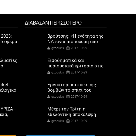
ΔΙΑΒΑΣΑΝ ΠΕΡΙΣΣΟΤΕΡΟ
 2023:
Βρούτσης: «Η ενότητα της
Το ψέμα
ΝΔ είναι πιο ισχυρή από
ποδάρια
ποτέ»
gxcoukis
2017-10-29
ελματίες
Εισοδηματικά και
 ο
περιουσιακά κριτήρια στις
σόδων
120 δόσεις
gxcoukis
2017-10-29
όρης
rket
Εργαστήρι κατασκευής…
εκλογικό
βομβών το σπίτι του
ηκαν οι
29χρονου στην Αττική – Τι
gxcoukis
2017-10-29
αριού
βρήκε η Αντιτρομοκρατική
ΥΡΙΖΑ -
Mέχρι την Τρίτη η
χία,
εθελοντική αποκάλυψη
λαγής
εισοδημάτων
gxcoukis
2017-10-29
ετοχή