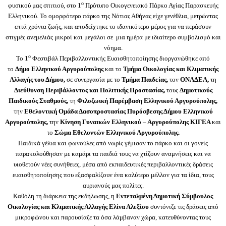
ο
φυσικού μας σπιτιού, στο 1
Πρότυπο Οικογενειακό Πάρκο Αγίας Παρασκευής
Ελληνικού. Το ομορφότερο πάρκο της Νότιας Αθήνας είχε γενέθλια, μετρώντας
επτά χρόνια ζωής, και αποδείχτηκε το ιδανικότερο μέρος για να περάσουν
στιγμές ανεμελιάς μικροί και μεγάλοι σε μια ημέρα με ιδιαίτερο συμβολισμό και
νόημα.
ο
Το 1
Φεστιβάλ Περιβαλλοντικής Ευαισθητοποίησης διοργανώθηκε από
το
Δήμο Ελληνικού Αργυρούπολης
και το
Τμήμα Οικολογίας και Κλιματικής
Αλλαγής του Δήμου,
σε συνεργασία με το
Τμήμα Παιδείας,
τον
ΟΝΑΔΕΑ,
τη
Διεύθυνση Περιβάλλοντος και Πολιτικής Προστασίας,
τους
Δημοτικούς
Παιδικούς Σταθμούς,
τη
Φιλοζωική Παρέμβαση Ελληνικού Αργυρούπολης,
την
Εθελοντική Ομάδα Δασοπροστασίας Πυρόσβεσης Δήμου Ελληνικού
Αργυρούπολης,
την
Κίνηση Γυναικών Ελληνικού – Αργυρούπολης ΚΙΓΕΑ
και
το
Σώμα Εθελοντών Ελληνικού Αργυρούπολης.
Παιδικά γέλια και φωνούλες από νωρίς γέμισαν το πάρκο και οι γονείς
παρακολούθησαν με καμάρι τα παιδιά τους να χτίζουν αναμνήσεις και να
υιοθετούν νέες συνήθειες, μέσα από εκπαιδευτικές περιβαλλοντικές δράσεις
ευαισθητοποίησης που εξασφαλίζουν ένα καλύτερο μέλλον για τα ίδια, τους
αυριανούς μας πολίτες.
Καθόλη τη διάρκεια της εκδήλωσης, η
Εντεταλμένη Δημοτική Σύμβουλος
Οικολογίας και Κλιματικής Αλλαγής Ελίνα Αλεξίου
συντόνιζε τις δράσεις από
μικροφώνου και παρουσίαζε τα όσα λάμβαναν χώρα, κατευθύνοντας τους