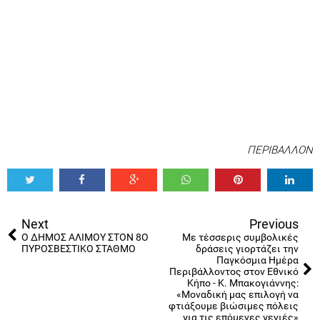
ΠΕΡΙΒΑΛΛΟΝ
Tweet
Share
Share
Share
Share
Share
0
Next
Previous
Ο ΔΗΜΟΣ ΑΛΙΜΟΥ ΣΤΟΝ 8Ο
Με τέσσερις συμβολικές
ΠΥΡΟΣΒΕΣΤΙΚΟ ΣΤΑΘΜΟ
δράσεις γιορτάζει την
Παγκόσμια Ημέρα
Περιβάλλοντος στον Εθνικό
Κήπο - Κ. Μπακογιάννης:
«Μοναδική μας επιλογή να
φτιάξουμε βιώσιμες πόλεις
για τις επόμενες γενιές»