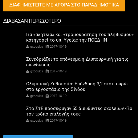
ΔΙΑΦΗΜΙΣΤΕΙΤΕ ΜΕ ΑΡΘΡΑ ΣΤΟ ΠΑΡΑΔΗΜΟΤΙΚΑ
ΔΙΑΒΑΣΑΝ ΠΕΡΙΣΣΟΤΕΡΟ
Για «αλητεία» και «τρομοκράτηση του πληθυσμού»
κατηγορεί το υπ. Υγείας την ΠΟΕΔΗΝ
gxcoukis
2017-10-19
Συνεδριάζει το απόγευμα η Διυπουργική για τις
επενδύσεις
gxcoukis
2017-10-19
Ολυμπιακή Ζυθοποιία: Επένδυση 3,2 εκατ. ευρώ
στο εργοστάσιο της Σίνδου
gxcoukis
2017-10-19
Στο ΣτΕ προσέφυγαν 55 διευθυντές σχολείων -Για
τον τρόπο επιλογής τους
gxcoukis
2017-10-19