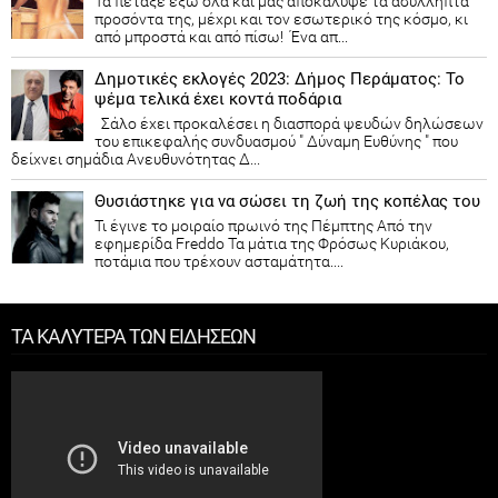
Τα πέταξε έξω όλα και μας αποκάλυψε τα ασύλληπτα
προσόντα της, μέχρι και τον εσωτερικό της κόσμο, κι
από μπροστά και από πίσω! Ένα απ...
Δημοτικές εκλογές 2023: Δήμος Περάματος: Το
ψέμα τελικά έχει κοντά ποδάρια
Σάλο έχει προκαλέσει η διασπορά ψευδών δηλώσεων
του επικεφαλής συνδυασμού " Δύναμη Ευθύνης " που
δείχνει σημάδια Ανευθυνότητας Δ...
Θυσιάστηκε για να σώσει τη ζωή της κοπέλας του
Τι έγινε το μοιραίο πρωινό της Πέμπτης Από την
εφημερίδα Freddo Τα μάτια της Φρόσως Κυριάκου,
ποτάμια που τρέχουν ασταμάτητα....
ΤΑ ΚΑΛΥΤΕΡΑ ΤΩΝ ΕΙΔΗΣΕΩΝ