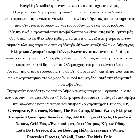
Βαγγέλη Νικοθόδη
, κάνοντας και τις αντίστοιχες απονομές.
Η μεγάλη οικολογική γιορτή πλαισιώθηκε από μουσικές μελωδίες με
αποκορύφωση τη μεγάλη συναυλία με τους
«
Love
Again
»
, που συνεπήρε τους
παριστάμενους χορεύοντας και τραγουδώντας σε ζωηρούς ρυθμούς.
«Με την ευχή η προστασία του περιβάλλοντος να είναι στις καθημερινές μάς
συνήθειες, το 1ο Φεστιβάλ ήρθε για να μείνει όπως έδειξε η παρουσία των
συμπολιτών μας παρά την έντονη ζέστη!» δήλωσε μεταξύ άλλων ο
Δήμαρχος
Ελληνικού Αργυρούπολης Γιάννης Κωνσταντάτος
κάνοντας ιδιαίτερη
αναφορά στο χώρο που διεξήχθη η δράση, θυμίζοντας το πως ήταν και το πως
διαμορφώθηκε επί θητείας του. Ο Δήμαρχος από μικροφώνου έδωσε τα
συγχαρητήριά του σε όλους για την άριστη διοργάνωση και εξήρε τους τομείς
που συνεργάστηκαν για να χαρούν μικροί και μεγάλοι αυτή την εξαιρετική
πρωτοβουλία.
Ευχαριστίες εκφράστηκαν από το Δήμο και στις εταιρείες – οργανισμούς που
πλαισίωσαν την περιβαλλοντική δράση, προσδίδοντας στην Παγκόσμια Ημέρα
Περιβάλλοντος ένας ιδιαίτερο και συμβολικό χαρακτήρα:
Citroen
,
HP
,
Greenpeace
,
Pharmex
,
Refone
,
The
Bee
Camp
,
Minoa
Water
, Ελληνική
Εταιρεία Αξιοποίησης Ανακύκλωσης, ΑΜΚΕ
Cigaret
Cycle
, Περιοδικό
Natura
,
Grid
Fox
, «Ένα παιδί μετράει τ’ άστρα», Κήπων Οδός,
Let
’
s
Do
It
Greece
, Δίκτυο Βιώσιμη Πόλη,
Karavana
’
s
Wines
,
Paterakis
Flowers
,
We
4
all
,
Fanta
,
Tsakiris
,
Dole
.