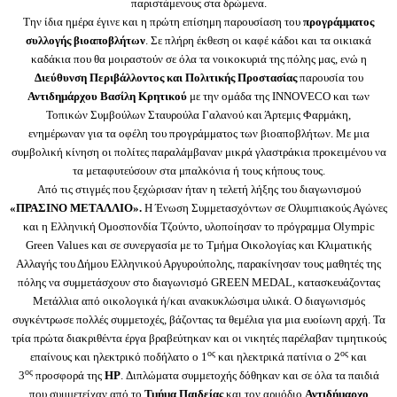
παριστάμενους στα δρώμενα.
Την ίδια ημέρα έγινε και η πρώτη επίσημη παρουσίαση του
προγράμματος
συλλογής βιοαποβλήτων
. Σε πλήρη έκθεση οι καφέ κάδοι και τα οικιακά
καδάκια που θα μοιραστούν σε όλα τα νοικοκυριά της πόλης μας, ενώ η
Διεύθυνση Περιβάλλοντος και Πολιτικής Προστασίας
παρουσία του
Αντιδημάρχου Βασίλη Κρητικού
με την ομάδα της INNOVECO και των
Τοπικών Συμβούλων Σταυρούλα Γαλανού και Άρτεμις Φαρμάκη,
ενημέρωναν για τα οφέλη του προγράμματος των βιοαποβλήτων. Με μια
συμβολική κίνηση οι πολίτες παραλάμβαναν μικρά γλαστράκια προκειμένου να
τα μεταφυτεύσουν στα μπαλκόνια ή τους κήπους τους.
Από τις στιγμές που ξεχώρισαν ήταν η τελετή λήξης του διαγωνισμού
«ΠΡΑΣΙΝΟ ΜΕΤΑΛΛΙΟ».
Η Ένωση Συμμετασχόντων σε Ολυμπιακούς Αγώνες
και η Ελληνική Ομοσπονδία Τζούντο, υλοποίησαν το πρόγραμμα Olympic
Green Values και σε συνεργασία με το Τμήμα Οικολογίας και Κλιματικής
Αλλαγής του Δήμου Ελληνικού Αργυρούπολης, παρακίνησαν τους μαθητές της
πόλης να συμμετάσχουν στο διαγωνισμό GREEN MEDAL, κατασκευάζοντας
Μετάλλια από οικολογικά ή/και ανακυκλώσιμα υλικά. Ο διαγωνισμός
συγκέντρωσε πολλές συμμετοχές, βάζοντας τα θεμέλια για μια ευοίωνη αρχή. Τα
τρία πρώτα διακριθέντα έργα βραβεύτηκαν και οι νικητές παρέλαβαν τιμητικούς
ος
ος
επαίνους και ηλεκτρικό ποδήλατο ο 1
και ηλεκτρικά πατίνια ο 2
και
ος
3
προσφορά της
HP
. Διπλώματα συμμετοχής δόθηκαν και σε όλα τα παιδιά
που συμμετείχαν από το
Τμήμα Παιδείας
και τον αρμόδιο
Αντιδήμαρχο