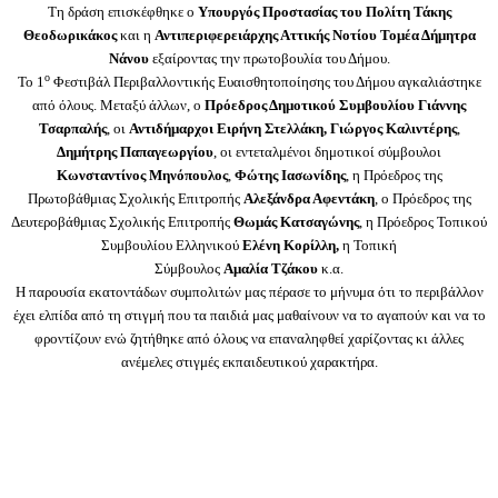
Τη δράση επισκέφθηκε ο
Υπουργός Προστασίας του Πολίτη Τάκης
Θεοδωρικάκος
και η
Αντιπεριφερειάρχης Αττικής Νοτίου Τομέα Δήμητρα
Νάνου
εξαίροντας την πρωτοβουλία του Δήμου.
ο
Το 1
Φεστιβάλ Περιβαλλοντικής Ευαισθητοποίησης του Δήμου αγκαλιάστηκε
από όλους. Μεταξύ άλλων, ο
Πρόεδρος Δημοτικού Συμβουλίου Γιάννης
Τσαρπαλής
, οι
Αντιδήμαρχοι Ειρήνη Στελλάκη, Γιώργος Καλιντέρης
,
Δημήτρης Παπαγεωργίου
, οι εντεταλμένοι δημοτικοί σύμβουλοι
Κωνσταντίνος Μηνόπουλος
,
Φώτης Ιασωνίδης
, η Πρόεδρος της
Πρωτοβάθμιας Σχολικής Επιτροπής
Αλεξάνδρα Αφεντάκη
, ο Πρόεδρος της
Δευτεροβάθμιας Σχολικής Επιτροπής
Θωμάς Κατσαγώνης
, η Πρόεδρος Τοπικού
Συμβουλίου Ελληνικού
Ελένη Κορίλλη,
η Τοπική
Σύμβουλος
Αμαλία
Τζάκου
κ.α.
Η παρουσία εκατοντάδων συμπολιτών μας πέρασε το μήνυμα ότι το περιβάλλον
έχει ελπίδα από τη στιγμή που τα παιδιά μας μαθαίνουν να το αγαπούν και να το
φροντίζουν ενώ ζητήθηκε από όλους να επαναληφθεί χαρίζοντας κι άλλες
ανέμελες στιγμές εκπαιδευτικού χαρακτήρα.