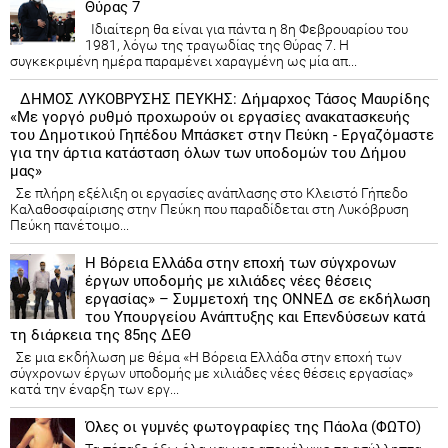
Θύρας 7
Ιδιαίτερη θα είναι για πάντα η 8η Φεβρουαρίου του
1981, λόγω της τραγωδίας της Θύρας 7. Η
συγκεκριμένη ημέρα παραμένει χαραγμένη ως μία απ...
ΔΗΜΟΣ ΛΥΚΟΒΡΥΣΗΣ ΠΕΥΚΗΣ: Δήμαρχος Τάσος Μαυρίδης
«Με γοργό ρυθμό προχωρούν οι εργασίες ανακατασκευής
του Δημοτικού Γηπέδου Μπάσκετ στην Πεύκη - Εργαζόμαστε
για την άρτια κατάσταση όλων των υποδομών του Δήμου
μας»
Σε πλήρη εξέλιξη οι εργασίες ανάπλασης στο Κλειστό Γήπεδο
Καλαθοσφαίρισης στην Πεύκη που παραδίδεται στη Λυκόβρυση
Πεύκη πανέτοιμο...
Η Βόρεια Ελλάδα στην εποχή των σύγχρονων
έργων υποδομής με χιλιάδες νέες θέσεις
εργασίας» – Συμμετοχή της ΟΝΝΕΔ σε εκδήλωση
του Υπουργείου Ανάπτυξης και Επενδύσεων κατά
τη διάρκεια της 85ης ΔΕΘ
Σε μια εκδήλωση με θέμα «Η Βόρεια Ελλάδα στην εποχή των
σύγχρονων έργων υποδομής με χιλιάδες νέες θέσεις εργασίας»
κατά την έναρξη των εργ...
Όλες οι γυμνές φωτογραφίες της Πάολα (ΦΩΤΟ)