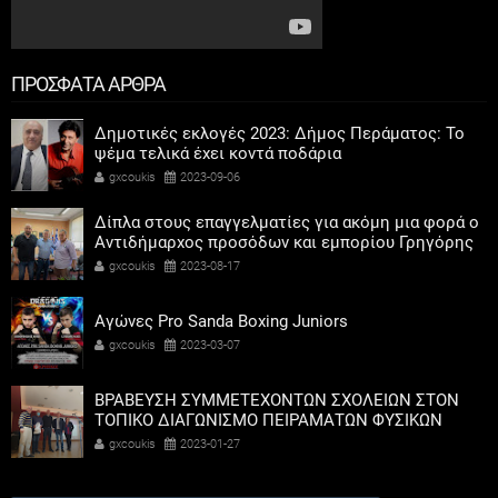
ΠΡΟΣΦΑΤΑ ΑΡΘΡΑ
Δημοτικές εκλογές 2023: Δήμος Περάματος: Το
ψέμα τελικά έχει κοντά ποδάρια
gxcoukis
2023-09-06
Δίπλα στους επαγγελματίες για ακόμη μια φορά ο
Αντιδήμαρχος προσόδων και εμπορίου Γρηγόρης
Καψοκόλης
gxcoukis
2023-08-17
Αγώνες Pro Sanda Boxing Juniors
gxcoukis
2023-03-07
ΒΡΑΒΕΥΣΗ ΣΥΜΜΕΤΕΧΟΝΤΩΝ ΣΧΟΛΕΙΩΝ ΣΤΟΝ
ΤΟΠΙΚΟ ΔΙΑΓΩΝΙΣΜΟ ΠΕΙΡΑΜΑΤΩΝ ΦΥΣΙΚΩΝ
ΕΠΙΣΤΗΜΩΝ
gxcoukis
2023-01-27