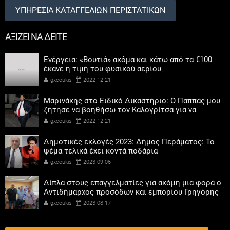
ΥΠΗΡΕΣΙΑ ΚΑΤΑΓΓΕΛΙΩΝ ΠΕΡΙΣΤΑΤΙΚΩΝ
ΑΞΙΖΕΙ ΝΑ ΔΕΙΤΕ
Ενέργεια: «Βουτιά» ακόμα και κάτω από τα €100
έκανε η τιμή του φυσικού αερίου
gxcoukis
2022-12-21
Μαρινάκης στο Ειδικό Δικαστήριο: Ο Παππάς μου
ζήτησε να βοηθήσω τον Καλογρίτσα για να
αποκτήσει σταθμό ο ΣΥΡΙΖΑ
gxcoukis
2022-12-21
Δημοτικές εκλογές 2023: Δήμος Περάματος: Το
ψέμα τελικά έχει κοντά ποδάρια
gxcoukis
2023-09-06
Δίπλα στους επαγγελματίες για ακόμη μια φορά ο
Αντιδήμαρχος προσόδων και εμπορίου Γρηγόρης
Καψοκόλης
gxcoukis
2023-08-17