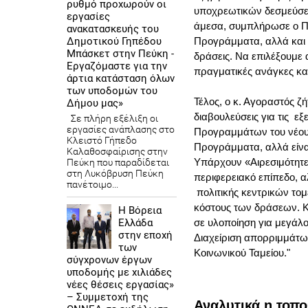
ρυθμό προχωρούν οι
υποχρεωτικών δεσμεύσεω
εργασίες
άμεσα, συμπλήρωσε ο Π
ανακατασκευής του
Προγράμματα, αλλά και 
Δημοτικού Γηπέδου
Μπάσκετ στην Πεύκη -
δράσεις. Να επιλέξουμε 
Εργαζόμαστε για την
πραγματικές ανάγκες κα
άρτια κατάσταση όλων
των υποδομών του
Τέλος, ο κ. Αγοραστός 
Δήμου μας»
διαβουλεύσεις για τις ε
Σε πλήρη εξέλιξη οι
εργασίες ανάπλασης στο
Προγραμμάτων του νέου 
Κλειστό Γήπεδο
Προγράμματα, αλλά είνα
Καλαθοσφαίρισης στην
Υπάρχουν «Αιρεσιμότητε
Πεύκη που παραδίδεται
στη Λυκόβρυση Πεύκη
περιφερειακό επίπεδο, α
πανέτοιμο...
πολιτικής κεντρικών το
κόστους των δράσεων. Κ
Η Βόρεια
σε υλοποίηση για μεγάλ
Ελλάδα
στην εποχή
Διαχείριση απορριμμάτων
των
Κοινωνικού Ταμείου."
σύγχρονων έργων
υποδομής με χιλιάδες
νέες θέσεις εργασίας»
– Συμμετοχή της
Αναλυτικά η τοπ