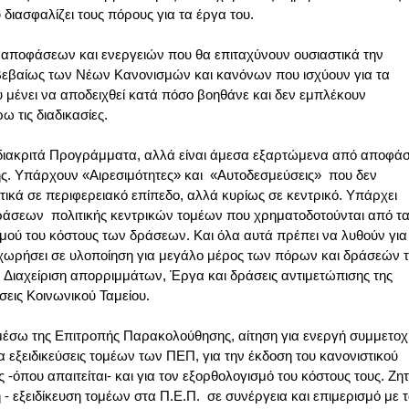
ιασφαλίζει τους πόρους για τα έργα του.
 αποφάσεων και ενεργειών που θα επιταχύνουν ουσιαστικά την
 βεβαίως των Νέων Κανονισμών και κανόνων που ισχύουν για τα
 μένει να αποδειχθεί κατά πόσο βοηθάνε και δεν εμπλέκουν
ω τις διαδικασίες.
 διακριτά Προγράμματα, αλλά είναι άμεσα εξαρτώμενα από αποφάσ
ης. Υπάρχουν «Αιρεσιμότητες» και «Αυτοδεσμεύσεις» που δεν
τικά σε περιφερειακό επίπεδο, αλλά κυρίως σε κεντρικό. Υπάρχει
δράσεων πολιτικής κεντρικών τομέων που χρηματοδοτούνται από τ
μού του κόστους των δράσεων. Και όλα αυτά πρέπει να λυθούν για
ωρήσει σε υλοποίηση για μεγάλο μέρος των πόρων και δράσεών τ
 Διαχείριση απορριμμάτων, Έργα και δράσεις αντιμετώπισης της
σεις Κοινωνικού Ταμείου.
 μέσω της Επιτροπής Παρακολούθησης, αίτηση για ενεργή συμμετοχ
ια εξειδικεύσεις τομέων των ΠΕΠ, για την έκδοση του κανονιστικού
ς -όπου απαιτείται- και για τον εξορθολογισμό του κόστους τους. Ζη
 - εξειδίκευση τομέων στα Π.Ε.Π. σε συνέργεια και επιμερισμό με 