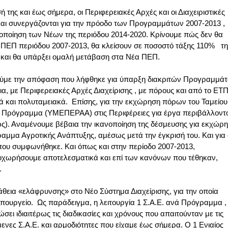
της και έως σήμερα, οι Περιφερειακές Αρχές και οι Διαχειριστικές
 και συνεργάζονται για την πρόοδο των Προγραμμάτων 2007-2013 ,
γοποίηση των Νέων της περιόδου 2014-2020. Κρίνουμε πώς δεν θα
ΠΕΠ περιόδου 2007-2013, θα κλείσουν σε ποσοστό τάξης 110% τη
 και θα υπάρξει ομαλή μετάβαση στα Νέα ΠΕΠ.
ούμε την απόφαση που λήφθηκε για ύπαρξη διακριτών Προγραμμά
α, με Περιφερειακές Αρχές Διαχείρισης , με πόρους και από το ΕΤ
ά και πολυταμειακά. Επίσης, για την εκχώρηση πόρων του Ταμείου
 Πρόγραμμα (ΥΜΕΠΕΡΑΑ) στις Περιφέρειες για έργα περιβάλλοντ
ως). Αναμένουμε βέβαια την ικανοποίηση της δέσμευσης για εκχώρ
αμμα Αγροτικής Ανάπτυξης, αμέσως μετά την έγκρισή του. Και για
 που συμφωνήθηκε. Και όπως και στην περίοδο 2007-2013,
οχωρήσουμε αποτελεσματικά και επί των κανόνων που τέθηκαν,
.
θεια «ελάφρυνσης» στο Νέο Σύστημα Διαχείρισης, για την οποία
πουργείο. Ως παράδειγμα, η λειτουργία 1 Σ.Α.Ε. ανά Πρόγραμμα ,
σει ιδιαιτέρως τις διαδικασίες και χρόνους που απαιτούνταν με τις
νες Σ.Α.Ε. και αρμοδιότητες που είχαμε έως σήμερα. Ο 1 Ενιαίος