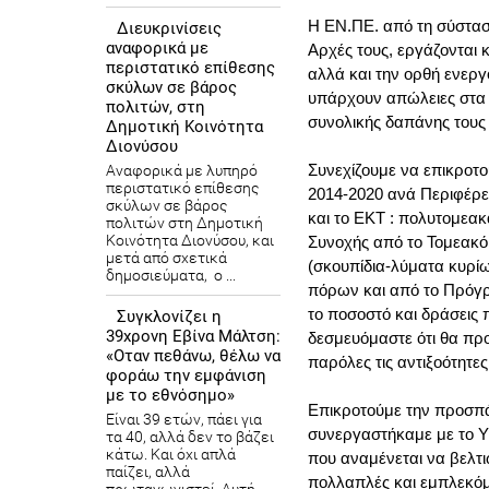
Η ΕΝ.ΠΕ. από τη σύστασή 
Διευκρινίσεις
αναφορικά με
Αρχές τους, εργάζονται
περιστατικό επίθεσης
αλλά και την ορθή ενερ
σκύλων σε βάρος
υπάρχουν απώλειες στα 
πολιτών, στη
συνολικής δαπάνης τους
Δημοτική Κοινότητα
Διονύσου
Συνεχίζουμε να επικροτ
Αναφορικά με λυπηρό
περιστατικό επίθεσης
2014-2020 ανά Περιφέρει
σκύλων σε βάρος
και το ΕΚΤ : πολυτομεακ
πολιτών στη Δημοτική
Κοινότητα Διονύσου, και
Συνοχής από το Τομεακό
μετά από σχετικά
(σκουπίδια-λύματα κυρί
δημοσιεύματα, ο ...
πόρων και από το Πρόγρ
το ποσοστό και δράσεις
Συγκλονίζει η
39χρονη Εβίνα Μάλτση:
δεσμευόμαστε ότι θα πρ
«Οταν πεθάνω, θέλω να
παρόλες τις αντιξοότητες
φοράω την εμφάνιση
με το εθνόσημο»
Επικροτούμε την προσπά
Είναι 39 ετών, πάει για
συνεργαστήκαμε με το Υ
τα 40, αλλά δεν το βάζει
κάτω. Και όχι απλά
που αναμένεται να βελτιώ
παίζει, αλλά
πολλαπλές και εμπλεκόμε