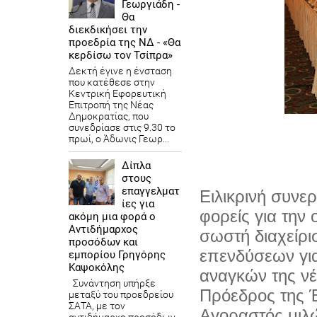
Γεωργιάδη -
Θα
διεκδικήσει την
προεδρία της ΝΔ - «Θα
κερδίσω τον Τσίπρα»
Δεκτή έγινε η ένσταση
που κατέθεσε στην
Κεντρική Εφορευτική
Επιτροπή της Νέας
Δημοκρατίας, που
συνεδρίασε στις 9.30 το
πρωί, ο Άδωνις Γεωρ...
Δίπλα
στους
επαγγελματ
Ειλικρινή συνε
ίες για
φορείς για την
ακόμη μια φορά ο
Αντιδήμαρχος
σωστή διαχείρ
προσόδων και
επενδύσεων για
εμπορίου Γρηγόρης
Καψοκόλης
αναγκών της νέ
Συνάντηση υπήρξε
Πρόεδρος της 
μεταξύ του προεδρείου
ΣΑΤΑ, με τον
Αγοραστός μιλ