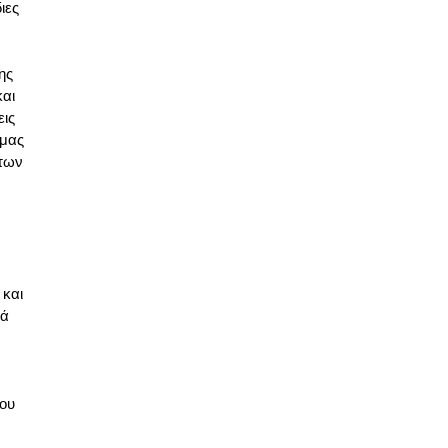
ιες
ης
και
εις
 μας
 των
 και
τά
ου