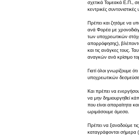
σχετικά Τομεακά Ε.Π., σ
κεντρικές συντονιστικές
Πρέπει και ζητάμε να υπ
ανά Φορέα με χρονοδιάγ
των υποχρεωτικών στόχω
απορρόφησης), βλέποντα
και τις ανάγκες τους. Τ
αναγκών ανά κρίσιμο το
Γιατί όλοι γνωρίζουμε ότ
υποχρεωτικών δεσμεύσεω
Και πρέπει να ενεργήσο
να μην δημιουργηθεί κάπ
που είναι απαραίτητα κα
ωριμάσουμε άμεσα.
Πρέπει να ξαναδούμε τ
καταγράφονται σήμερα (