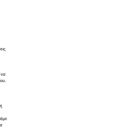
εις
α
 να
ου.
ή
τάμε
τα