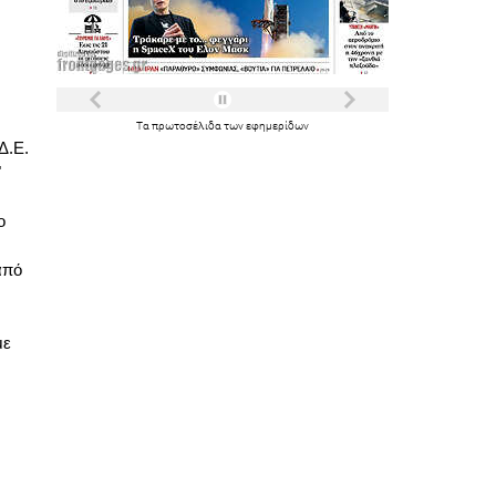
Τα
πρωτοσέλιδα
των
εφημερίδων
Δ.Ε.
"
ο
από
με