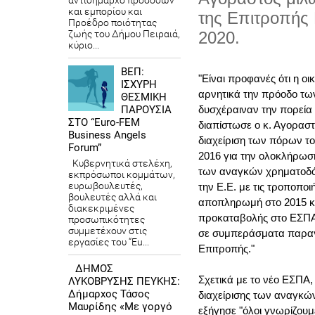
αντιδήμαρχο προσόδων
και εμπορίου και
της Επιτροπής
Προέδρο ποιότητας
ζωής του Δήμου Πειραιά,
2020.
κύριο...
ΒΕΠ:
"Είναι προφανές ότι η ο
ΙΣΧΥΡΗ
αρνητικά την πρόοδο τω
ΘΕΣΜΙΚΗ
δυσχέραιναν την πορεία 
ΠΑΡΟΥΣΙΑ
ΣΤΟ “Euro-FEM
διαπίστωσε ο κ. Αγοραστ
Business Angels
διαχείριση των πόρων το
Forum”
2016 για την ολοκλήρω
Κυβερνητικά στελέχη,
των αναγκών χρηματοδότ
εκπρόσωποι κομμάτων,
ευρωβουλευτές,
την Ε.Ε. με τις τροποπο
βουλευτές αλλά και
αποπληρωμή στο 2015 κα
διακεκριμένες
προκαταβολής στο ΕΣΠΑ 
προσωπικότητες
συμμετέχουν στις
σε συμπεράσματα παραγω
εργασίες του “Eu...
Επιτροπής."
ΔΗΜΟΣ
Σχετικά με το νέο ΕΣΠΑ,
ΛΥΚΟΒΡΥΣΗΣ ΠΕΥΚΗΣ:
Δήμαρχος Τάσος
διαχείρισης των αναγκών
Μαυρίδης «Με γοργό
εξήγησε "όλοι γνωρίζουμε