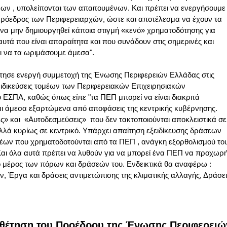
ν , υπολείπονται των απαιτουμένων. Και πρέπει να ενεργήσουμε
ρόεδρος των Περιφερειαρχών, ώστε και αποτέλεσμα να έχουν τα
να μην δημιουργηθεί κάποια στιγμή «κενό» χρηματοδότησης για
αυτά που είναι απαραίτητα και που συνάδουν στις σημερινές και
ι να τα ωριμάσουμε άμεσα".
ζήτησε ενεργή συμμετοχή της Ένωσης Περιφερειών Ελλάδας στις
ξειδικεύσεις τομέων των Περιφερειακών Επιχειρησιακών
ΕΣΠΑ, καθώς όπως είπε "τα ΠΕΠ μπορεί να είναι διακριτά
ι άμεσα εξαρτώμενα από αποφάσεις της κεντρικής κυβέρνησης.
ς» και «Αυτοδεσμεύσεις» που δεν τακτοποιούνται αποκλειστικά σε
λλά κυρίως σε κεντρικό. Υπάρχει απαίτηση εξειδίκευσης δράσεων
μέων που χρηματοδοτούνται από τα ΠΕΠ , ανάγκη εξορθολισμού το
αι όλα αυτά πρέπει να λυθούν για να μπορεί ένα ΠΕΠ να προχωρή
ο μέρος των πόρων και δράσεών του. Ενδεικτικά θα αναφέρω :
, Έργα και δράσεις αντιμετώπισης της κλιματικής αλλαγής, Δράσει
οθέτηση του Προέδρου της Ένωσης Περιφερειώ