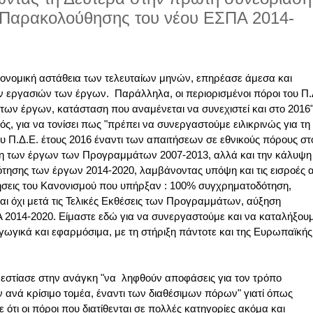
 Παρακολούθησης του νέου ΕΣΠΑ 2014-
ικονομική αστάθεια των τελευταίων μηνών, επηρέασε άμεσα και
ν εργασιών των έργων. Παράλληλα, οι περιορισμένοι πόροι του Π.
των έργων, κατάσταση που αναμένεται να συνεχιστεί και στο 2016
ός, για να τονίσει πως "πρέπει να συνεργαστούμε ειλικρινώς για τη
υ Π.Δ.Ε. έτους 2016 έναντι των απαιτήσεων σε εθνικούς πόρους στ
ση των έργων των Προγραμμάτων 2007-2013, αλλά και την κάλυψη
ησης των έργων 2014-2020, λαμβάνοντας υπόψη και τις εισροές 
ιήσεις του Κανονισμού που υπήρξαν : 100% συγχρηματοδότηση,
ι όχι μετά τις Τελικές Εκθέσεις των Προγραμμάτων, αύξηση
2014-2020. Είμαστε εδώ για να συνεργαστούμε και να καταλήξου
γικά και εφαρμόσιμα, με τη στήριξη πάντοτε και της Ευρωπαϊκής
 εστίασε στην ανάγκη "να ληφθούν αποφάσεις για τον τρόπο
 ανά κρίσιμο τομέα, έναντι των διαθέσιμων πόρων" γιατί όπως
 ότι οι πόροι που διατίθενται σε πολλές κατηγορίες ακόμα και