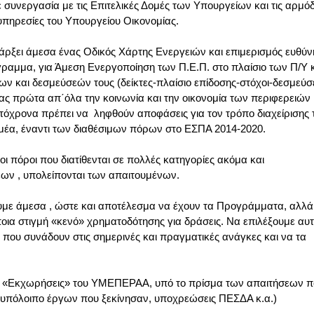
ε συνεργασία με τις Επιτελικές Δομές των Υπουργείων και τις αρμόδ
 υπηρεσίες του Υπουργείου Οικονομίας.
άρξει άμεσα ένας Οδικός Χάρτης Ενεργειών και επιμερισμός ευθύν
ραμμα, για Άμεση Ενεργοποίηση των Π.Ε.Π. στο πλαίσιο των Π/Υ 
ν και δεσμεύσεών τους (δείκτες-πλαίσιο επίδοσης-στόχοι-δεσμεύσ
ς πρώτα απ΄όλα την κοινωνία και την οικονομία των περιφερειών
αυτόχρονα πρέπει να ληφθούν αποφάσεις για τον τρόπο διαχείρισης
μέα, έναντι των διαθέσιμων πόρων στο ΕΣΠΑ 2014-2020.
ι οι πόροι που διατίθενται σε πολλές κατηγορίες ακόμα και
ν , υπολείπονται των απαιτουμένων.
υμε άμεσα , ώστε και αποτέλεσμα να έχουν τα Προγράμματα, αλλά
οια στιγμή «κενό» χρηματοδότησης για δράσεις. Να επιλέξουμε αυ
ι που συνάδουν στις σημερινές και πραγματικές ανάγκες και να τα
ις «Εκχωρήσεις» του ΥΜΕΠΕΡΑΑ, υπό το πρίσμα των απαιτήσεων π
υπόλοιπο έργων που ξεκίνησαν, υποχρεώσεις ΠΕΣΔΑ κ.α.)