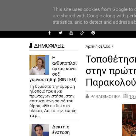
PARADI
ors
This site uses cookies from Google to d
are shared with Google along with perf
statistics, and to detect and address a
ΑΥΤΟΔ
ΔΗΜΟΦΙΛΕΙΣ
Αρχική σελίδα
ΠΕΡΙΦΕΡΕΙΕΣ
Τοποθέτηση
Η
ανθυποπλοί
Τοποθέτηση του Προέδρου τ
στην πρώτη
αρχος κάνει
ΕΣΠΑ 2014-2020
σεξ
Παρακολού
γυμνόστηθη! (ΒΙΝΤΕΟ)
Τη θυμάστε την όμορφη
ηθοποιό που είχε
πρωταγωνιστήσει στην
PARADIMOTIKA
10:
επιτυχημένη σειρά του
Alpha, «Θα σε δω στο
πλοίο»; Δείτε την, χωρίς
τα ρ...
Δεκτή η
ένσταση