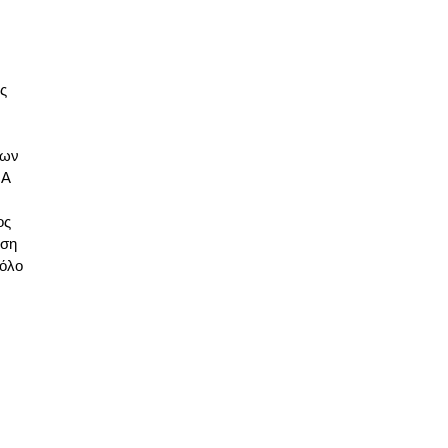
ς
των
ΠΑ
ος
ηση
 όλο