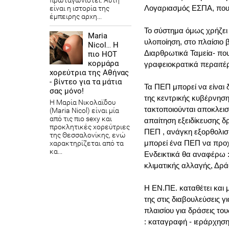
πρωταγωνιστεί. Αυτή
Λογαριασμός ΕΣΠΑ, που δ
είναι η ιστορία της
έμπειρης αρχη...
Το σύστημα όμως χρήζει
Maria
υλοποίηση, στο πλαίσιο
Nicol… Η
Διαρθρωτικά Ταμεία- που
πιο HOT
κορμάρα
γραφειοκρατικά περαιτέρ
χορεύτρια της Αθήνας
- βίντεο για τα μάτια
Τα ΠΕΠ μπορεί να είναι
σας μόνο!
της κεντρικής κυβέρνησ
Η Μαρία Νικολαϊδου
τακτοποιούνται αποκλεισ
(Maria Nicol) είναι μία
από τις πιο sexy και
απαίτηση εξειδίκευσης 
προκλητικές χορεύτριες
ΠΕΠ , ανάγκη εξορθολισ
της Θεσσαλονίκης, ενώ
μπορεί ένα ΠΕΠ να προχ
χαρακτηρίζεται από τα
κα...
Ενδεικτικά θα αναφέρω :
κλιματικής αλλαγής, Δρά
Η ΕΝ.ΠΕ. καταθέτει και
της στις διαβουλεύσεις γ
πλαισίου για δράσεις του
: καταγραφή - ιεράρχηση