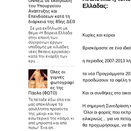
ΟΝΝΕΔ σε εκδήλωση
Ελλάδας:
του Υπουργείου
Ανάπτυξης και
Επενδύσεων κατά τη
διάρκεια της 85ης ΔΕΘ
Σε μια εκδήλωση με
θέμα «Η Βόρεια Ελλάδα
Κυρίες και κύριοι
στην εποχή των
σύγχρονων έργων
υποδομής με χιλιάδες
Βρισκόμαστε σε ένα ιδια
νέες θέσεις εργασίας»
κατά την έναρξη των
η περίοδος 2007-2013 λή
εργ...
Όλες οι
τα νέα Προγράμματα 201
γυμνές
προσδώσουν τα οφέλη το
φωτογραφί
ες της
Και οι συνθήκες στο οικ
Πάολα (ΦΩΤΟ)
Τα πέταξε έξω όλα και
μας αποκάλυψε τα
Η σημερινή Συνεδρίαση 
ασύλληπτα προσόντα
Όλοι οι φορείς που εκπ
της, μέχρι και τον
εσωτερικό της κόσμο, κι
ειλικρινώς , για να πετ
από μπροστά και από
θα προχωρήσουμε, να θ
πίσω! Ένα απ...