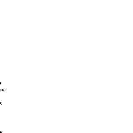
υ
σει
ς
ν