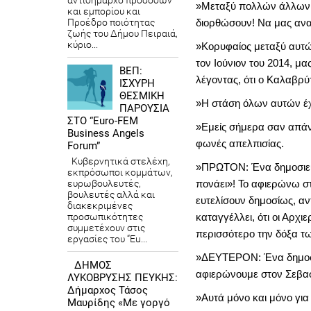
αντιδήμαρχο προσόδων
»Μεταξύ πολλών άλλων κ
και εμπορίου και
Προέδρο ποιότητας
διορθώσουν! Να μας ανα
ζωής του Δήμου Πειραιά,
κύριο...
»Κορυφαίος μεταξύ αυτών
τον Ιούνιον του 2014, μ
ΒΕΠ:
λέγοντας, ότι ο Καλαβρύ
ΙΣΧΥΡΗ
ΘΕΣΜΙΚΗ
»Η στάση όλων αυτών έχ
ΠΑΡΟΥΣΙΑ
ΣΤΟ “Euro-FEM
»Εμείς σήμερα σαν απάν
Business Angels
φωνές απελπισίας.
Forum”
Κυβερνητικά στελέχη,
»ΠΡΩΤΟΝ: Ένα δημοσιεύμ
εκπρόσωποι κομμάτων,
ευρωβουλευτές,
πονάει»! Το αφιερώνω στ
βουλευτές αλλά και
ευτελίσουν δημοσίως, αν
διακεκριμένες
προσωπικότητες
καταγγέλλει, ότι οι Αρ
συμμετέχουν στις
περισσότερο την δόξα τω
εργασίες του “Eu...
»ΔΕΥΤΕΡΟΝ: Ένα δημοσίε
ΔΗΜΟΣ
αφιερώνουμε στον Σεβασ
ΛΥΚΟΒΡΥΣΗΣ ΠΕΥΚΗΣ:
Δήμαρχος Τάσος
»Αυτά μόνο και μόνο για
Μαυρίδης «Με γοργό