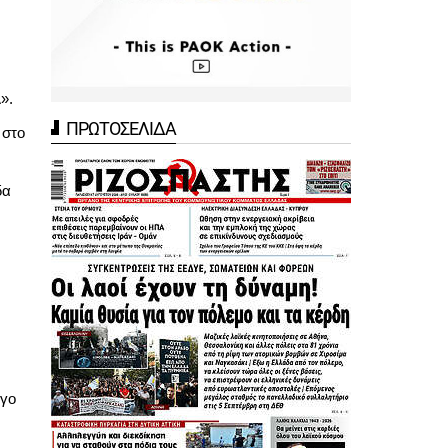
».
ΠΡΩΤΟΣΕΛΙΔΑ
 στο
δα
όγο