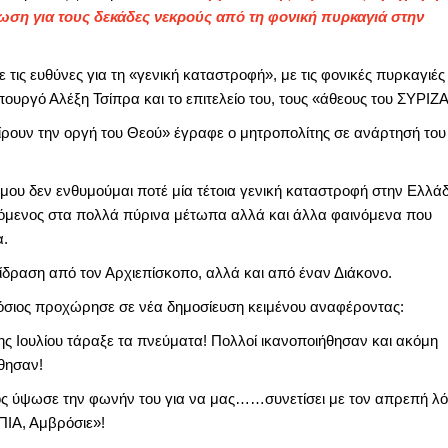
ωση για τους δεκάδες νεκρούς από τη φονική πυρκαγιά στην
 τις ευθύνες για τη «γενική καταστροφή», με τις φονικές πυρκαγιές
ουργό Αλέξη Τσίπρα και το επιτελείο του, τους «άθεους του ΣΥΡΙΖΑ
είρουν την οργή του Θεού» έγραφε ο μητροπολίτης σε ανάρτησή του
 μου δεν ενθυμούμαι ποτέ μία τέτοια γενική καταστροφή στην Ελλά
όμενος στα πολλά πύρινα μέτωπα αλλά και άλλα φαινόμενα που
α.
ίδραση από τον Αρχιεπίσκοπο, αλλά και από έναν Διάκονο.
ρόσιος προχώρησε σε νέα δημοσίευση κειμένου αναφέροντας:
ς Ιουλίου τάραξε τα πνεύματα! Πολλοί ικανοποιήθησαν και ακόμη
θησαν!
ος ύψωσε την φωνήν του για να μας……συνετίσει με τον απρεπή λ
ΠΙΑ, Αμβρόσιε»!