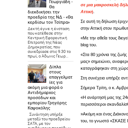
Γεωργιάδη -
σε μια μακροσκελή δήλ
Θα
Αττική
.
διεκδικήσει την
προεδρία της ΝΔ - «Θα
Σε αυτή τη δήλωση έριχνε
κερδίσω τον Τσίπρα»
στην Αττική στον πρωθυπ
Δεκτή έγινε η ένσταση
που κατέθεσε στην
Κεντρική Εφορευτική
«Με την αθεΐα τους διεγ
Επιτροπή της Νέας
blog του.
Δημοκρατίας, που
συνεδρίασε στις 9.30 το
«Στα 80 χρόνια της ζωής
πρωί, ο Άδωνις Γεωρ...
μας» σημειώνει, αναφερ
Δίπλα
καταγράφηκαν στη χώρ
στους
επαγγελματ
Στη συνέχεια υπήρξε αντ
ίες για
ακόμη μια φορά ο
Σήμερα Τρίτη, ο κ. Αμβ
Αντιδήμαρχος
«Η ανάρτησή μας της 24η
προσόδων και
εμπορίου Γρηγόρης
περισσότεροι σκανδαλίσ
Καψοκόλης
»Ακόμη και ένας Διάκον
Συνάντηση υπήρξε
μεταξύ του προεδρείου
του, το γνωστό «ΣΚΑΣΕ 
ΣΑΤΑ, με τον