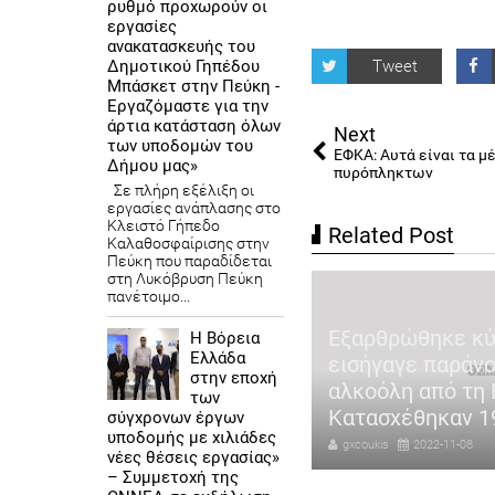
ρυθμό προχωρούν οι
εργασίες
ανακατασκευής του
Δημοτικού Γηπέδου
Tweet
Μπάσκετ στην Πεύκη -
Εργαζόμαστε για την
άρτια κατάσταση όλων
Next
των υποδομών του
ΕΦΚΑ: Αυτά είναι τα μ
Δήμου μας»
πυρόπληκτων
Σε πλήρη εξέλιξη οι
εργασίες ανάπλασης στο
Κλειστό Γήπεδο
Related Post
Καλαθοσφαίρισης στην
Πεύκη που παραδίδεται
στη Λυκόβρυση Πεύκη
πανέτοιμο...
αγωδία στη Μεσσηνία:
λτης που αντιμετώπιζε
Εξαρθρώθηκε κ
Η Βόρεια
Ελλάδα
χολογικά προβλήματα ο
εισήγαγε παράνο
στην εποχή
χρονος που σκότωσε τη
αλκοόλη από τη 
των
ζυγό του
Κατασχέθηκαν 19
σύγχρονων έργων
υποδομής με χιλιάδες
coukis
2022-11-08
gxcoukis
2022-11-08
νέες θέσεις εργασίας»
– Συμμετοχή της