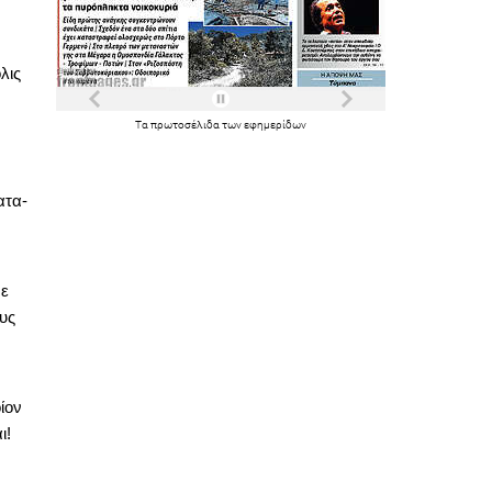
λις
Τα
πρωτοσέλιδα
των
εφημερίδων
ατα-
με
ους
ίον
ι!