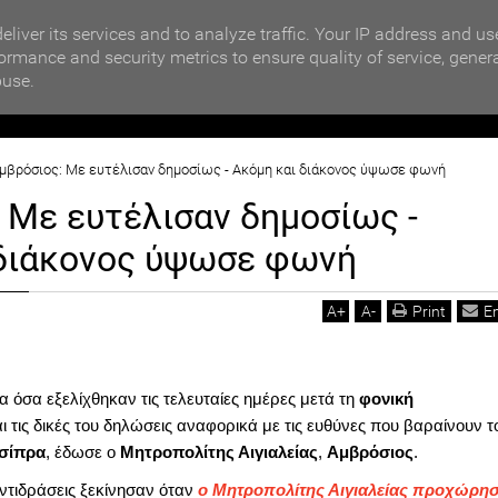
MOTIKA NEWS
ΒΡΑΒΕΥΣΗ ΣΥΜΜΕΤΕΧΟΝΤΩΝ ΣΧΟΛΕΙΩΝ ΣΤΟΝ ΤΟΠΙΚΟ 
eliver its services and to analyze traffic. Your IP address and us
ormance and security metrics to ensure quality of service, gener
buse.
ΙΟΙΚΗΣΗ
ΠΟΛΙΤΙΚΗ
ΟΙΚΟΝΟΜΙΑ
LIFESTYL
μβρόσιος: Με ευτέλισαν δημοσίως - Ακόμη και διάκονος ύψωσε φωνή
 Με ευτέλισαν δημοσίως -
 διάκονος ύψωσε φωνή
A
+
A
-
Print
E
α όσα εξελίχθηκαν τις τελευταίες ημέρες μετά τη
φονική
ι τις δικές του δηλώσεις αναφορικά με τις ευθύνες που βαραίνουν τ
Τσίπρα
, έδωσε ο
Μητροπολίτης Αιγιαλείας
,
Αμβρόσιος
.
αντιδράσεις ξεκίνησαν όταν
ο Μητροπολίτης Αιγιαλείας προχώρη