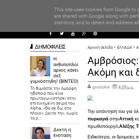
PARADI
ors
This site uses cookies from Google to d
are shared with Google along with perf
statistics, and to detect and address a
ΑΥΤΟΔ
ΔΗΜΟΦΙΛΕΙΣ
Αρχική σελίδα
ΕΛΛΑΔΑ
Α
Αμβρόσιος:
Η
ανθυποπλοί
Ακόμη και
αρχος κάνει
σεξ
γυμνόστηθη! (ΒΙΝΤΕΟ)
gxcoukis
4:09 μ.μ.
Τη θυμάστε την όμορφη
ηθοποιό που είχε
πρωταγωνιστήσει στην
επιτυχημένη σειρά του
Alpha, «Θα σε δω στο
Την απάντησή του για όλ
πλοίο»; Δείτε την, χωρίς
τα ρ...
πυρκαγιά
στην
Αττική
κα
πρωθυπουργό,
Αλέξης 
Δεκτή η
ένσταση
Ειδικότερα, οι δρομείες 