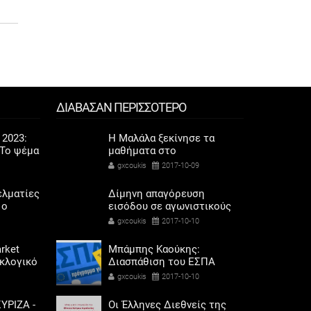
ΔΙΑΒΑΣΑΝ ΠΕΡΙΣΣΟΤΕΡΟ
 2023:
Η Μαλάλα ξεκίνησε τα
Το ψέμα
μαθήματα στο
ποδάρια
Πανεπιστήμιο της
gxcoukis
2017-10-09
Οξφόρδης
ελματίες
Δίμηνη απαγόρευση
 ο
εισόδου σε αγωνιστικούς
σόδων
χώρους στον Κούγια
gxcoukis
2017-10-10
όρης
rket
Μπάμπης Καούκης:
εκλογικό
Διασπάθιση του ΕΣΠΑ
ηκαν οι
gxcoukis
2017-10-10
αριού
ΥΡΙΖΑ -
Οι Έλληνες Διεθνείς της