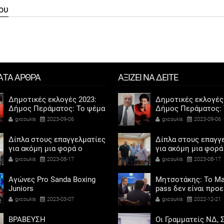
ου
ΑΤΑ ΑΡΘΡΑ
ΑΞΙΖΕΙ ΝΑ ΔΕΙΤΕ
Δημοτικές εκλογές 2023:
Δημοτικές εκλογές
Δήμος Περάματος: Το ψέμα
Δήμος Περάματος: 
τελικά έχει κοντά ποδάρια
τελικά έχει κοντά 
gxcoukis
2023-09-06
gxcoukis
2023-09-06
Δίπλα στους επαγγελματίες
Δίπλα στους επαγγ
για ακόμη μια φορά ο
για ακόμη μια φορά
Αντιδήμαρχος προσόδων
Αντιδήμαρχος προ
gxcoukis
2023-08-17
gxcoukis
2023-08-17
και εμπορίου Γρηγόρης
και εμπορίου Γρηγ
Καψοκόλης
Καψοκόλης
Αγώνες Pro Sanda Boxing
Μητσοτάκης: Το Ma
Juniors
pass δεν είναι προ
αντίδωρο - Ενοχλήθ
gxcoukis
2023-03-07
gxcoukis
2022-12-21
αριστεροί του χαβι
ΒΡΑΒΕΥΣΗ
Οι Γραμματείς ΝΔ, Σ