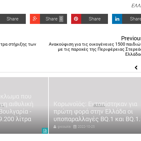
ΕΛΛ
Share
Share
Share
Shar
0
Previou
έτρα στήριξης των
Ανακούφιση για τις οικογένειες 1500 παιδιώ
με τις παροχές της Περιφέρειας Στερεά
Ελλάδα
ύκλωμα που
μη αιθυλική
Κορωνοϊός: Εντοπίστηκαν για
Βουλγαρία -
πρώτη φορά στην Ελλάδα οι
.200 λίτρα
υποπαραλλαγές BQ.1 και ΒQ.1.
gxcoukis
2022-10-25