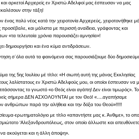
αι αρκετοί Αρχιερείς εν Χριστώ Αδελφοί μας έσπευσαν να μας
καλέσουν στην τάξη!
 ένας πολύ νέος κατά την χειροτονία Αρχιερεύς, χειροτονήθηκε μό
ας προσέβαλε, και μάλιστα με περισσή αναίδεια, γράφοντας και
των «τα τελευταία χρόνια παρουσιάζει αμνησία»!
ει δημιουργήσει και ένα κύμα αντιδράσεων.
τηση σ΄όλα αυτά τα φαινόμενα σας παρουσιάζουμε δύο δημοσιεύμ
α της 5ης Ιουλίου μέ τίτλο: «Η σιωπή αυτή της μάνας Εκκλησίας
ους λαλίστατους εν Χριστώ Αδελφούς μου, οι οποίοι έσπευσαν να 
τιτάσσοντας το γνωστό «ο Θεός είναι αγάπη! Δεν είναι τιμωρός». Τ
χιερείς σήμερα ΔΕΝ ΑΣΧΟΛΟΥΝΤΑΙ με τον Θεό! «….αγαπήσαμε
ν ανθρώπων παρά την αλήθεια και την δόξα του Θεού»!!!!!
υμα-ερωτηματολόγιο με τίτλο «απαντήστε μας κ. Άνθιμε», το οπο
μιώτατο ‘Αλεξανδρουπόλεως, στον οποίο άλλωστε και απευθύνετα
 να ακούγεται και η άλλη άποψη».