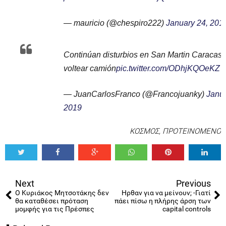
— mauricio (@chespiro222)
January 24, 201
Continúan disturbios en San Martin Caracas 
voltear camión
pic.twitter.com/ODhjKQOeKZ
— JuanCarlosFranco (@Francojuanky)
Janua
2019
ΚΟΣΜΟΣ
,
ΠΡΟΤΕΙΝΟΜΕΝΟ
Tweet
Share
Share
Share
Share
Share
0
Next
Previous
Ο Κυριάκος Μητσοτάκης δεν
Ηρθαν για να μείνουν; -Γιατί
θα καταθέσει πρόταση
πάει πίσω η πλήρης άρση των
μομφής για τις Πρέσπες
capital controls