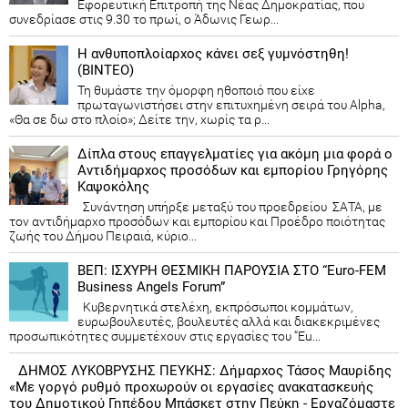
Εφορευτική Επιτροπή της Νέας Δημοκρατίας, που
συνεδρίασε στις 9.30 το πρωί, ο Άδωνις Γεωρ...
Η ανθυποπλοίαρχος κάνει σεξ γυμνόστηθη!
(ΒΙΝΤΕΟ)
Τη θυμάστε την όμορφη ηθοποιό που είχε
πρωταγωνιστήσει στην επιτυχημένη σειρά του Alpha,
«Θα σε δω στο πλοίο»; Δείτε την, χωρίς τα ρ...
Δίπλα στους επαγγελματίες για ακόμη μια φορά ο
Αντιδήμαρχος προσόδων και εμπορίου Γρηγόρης
Καψοκόλης
Συνάντηση υπήρξε μεταξύ του προεδρείου ΣΑΤΑ, με
τον αντιδήμαρχο προσόδων και εμπορίου και Προέδρο ποιότητας
ζωής του Δήμου Πειραιά, κύριο...
ΒΕΠ: ΙΣΧΥΡΗ ΘΕΣΜΙΚΗ ΠΑΡΟΥΣΙΑ ΣΤΟ “Euro-FEM
Business Angels Forum”
Κυβερνητικά στελέχη, εκπρόσωποι κομμάτων,
ευρωβουλευτές, βουλευτές αλλά και διακεκριμένες
προσωπικότητες συμμετέχουν στις εργασίες του “Eu...
ΔΗΜΟΣ ΛΥΚΟΒΡΥΣΗΣ ΠΕΥΚΗΣ: Δήμαρχος Τάσος Μαυρίδης
«Με γοργό ρυθμό προχωρούν οι εργασίες ανακατασκευής
του Δημοτικού Γηπέδου Μπάσκετ στην Πεύκη - Εργαζόμαστε