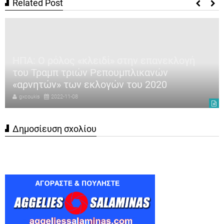
Related Post
ΗΠΑ: Ο ρόλος «κλειδί» στην επανεκλογή
του Τραμπ τριών Ρεπουμπλικανών
«αρνητών» των εκλογών του 2020
gxcoukis
2022-11-08
Δημοσίευση σχολίου