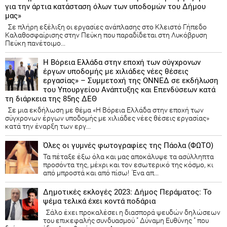
για την άρτια κατάσταση όλων των υποδομών του Δήμου
μας»
Σε πλήρη εξέλιξη οι εργασίες ανάπλασης στο Κλειστό Γήπεδο
Καλαθοσφαίρισης στην Πεύκη που παραδίδεται στη Λυκόβρυση
Πεύκη πανέτοιμο...
Η Βόρεια Ελλάδα στην εποχή των σύγχρονων
έργων υποδομής με χιλιάδες νέες θέσεις
εργασίας» – Συμμετοχή της ΟΝΝΕΔ σε εκδήλωση
του Υπουργείου Ανάπτυξης και Επενδύσεων κατά
τη διάρκεια της 85ης ΔΕΘ
Σε μια εκδήλωση με θέμα «Η Βόρεια Ελλάδα στην εποχή των
σύγχρονων έργων υποδομής με χιλιάδες νέες θέσεις εργασίας»
κατά την έναρξη των εργ...
Όλες οι γυμνές φωτογραφίες της Πάολα (ΦΩΤΟ)
Τα πέταξε έξω όλα και μας αποκάλυψε τα ασύλληπτα
προσόντα της, μέχρι και τον εσωτερικό της κόσμο, κι
από μπροστά και από πίσω! Ένα απ...
Δημοτικές εκλογές 2023: Δήμος Περάματος: Το
ψέμα τελικά έχει κοντά ποδάρια
Σάλο έχει προκαλέσει η διασπορά ψευδών δηλώσεων
του επικεφαλής συνδυασμού " Δύναμη Ευθύνης " που