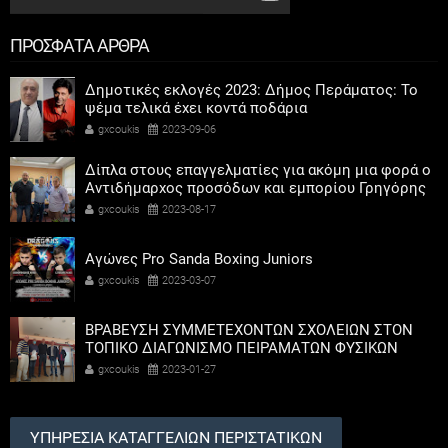
ΠΡΟΣΦΑΤΑ ΑΡΘΡΑ
Δημοτικές εκλογές 2023: Δήμος Περάματος: Το
ψέμα τελικά έχει κοντά ποδάρια
gxcoukis
2023-09-06
Δίπλα στους επαγγελματίες για ακόμη μια φορά ο
Αντιδήμαρχος προσόδων και εμπορίου Γρηγόρης
Καψοκόλης
gxcoukis
2023-08-17
Αγώνες Pro Sanda Boxing Juniors
gxcoukis
2023-03-07
ΒΡΑΒΕΥΣΗ ΣΥΜΜΕΤΕΧΟΝΤΩΝ ΣΧΟΛΕΙΩΝ ΣΤΟΝ
ΤΟΠΙΚΟ ΔΙΑΓΩΝΙΣΜΟ ΠΕΙΡΑΜΑΤΩΝ ΦΥΣΙΚΩΝ
ΕΠΙΣΤΗΜΩΝ
gxcoukis
2023-01-27
ΥΠΗΡΕΣΙΑ ΚΑΤΑΓΓΕΛΙΩΝ ΠΕΡΙΣΤΑΤΙΚΩΝ