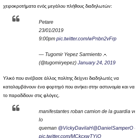
χειροκροτήματα ενός μεγάλου πλήθους διαδηλωτών:
Petare
23/01/2019
9:00pm
pic.twitter.com/wPnbn2vFrp
— Tugomir Yepez Sarmiento .•.
(@tugomiryepez)
January 24, 2019
Υλικό που ανέβασε άλλος πολίτης δείχνει διαδηλωτές να
καταλαμβάνουν ένα φορτηγό που ανήκει στην αστυνομία και να
το παραδίδουν στις φλόγες.
manifestantes roban camion de la guardia ve
lo
queman
@VickyDavilaH
@DanielSamperO
@
pic.twitter.com/MCkcxwTYjQ