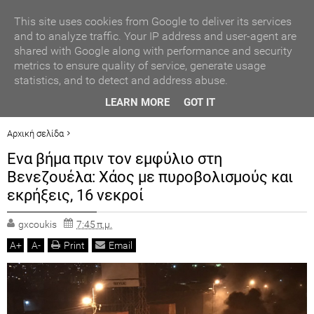
ΑΥΤΟΔΙΟΙΚΗΣΗ
This site uses cookies from Google to deliver its services
and to analyze traffic. Your IP address and user-agent are
shared with Google along with performance and security
ΠΟΛΙΤΙΚΗ
metrics to ensure quality of service, generate usage
statistics, and to detect and address abuse.
ΟΙΚΟΝΟΜΙΑ
ΒΡΑΒΕΥΣΗ ΣΥΜΜΕΤΕΧΟΝΤΩΝ ΣΧΟΛΕΙΩΝ ΣΤΟΝ ΤΟΠΙΚΟ
LEARN MORE
GOT IT
ΔΙΑΓΩΝΙΣΜΟ ΠΕΙΡΑΜΑΤΩΝ ΦΥΣΙΚΩΝ ΕΠΙΣΤΗΜΩΝ
LIFESTYLE
Αρχική σελίδα
ΚΟΣΜΟΣ
ΠΡΟΤΕΙΝΟΜΕΝΟ
Ενα βήμα πριν τον εμφύλιο στη
ΓΕΓΟΝΟΤΑ
Ενα βήμα πριν τον εμφύλιο στη Βενεζουέλα: Χάος με πυροβολισμούς και
Βενεζουέλα: Χάος με πυροβολισμούς και
εκρήξεις, 16 νεκροί
ΠΟΛΙΤ. ΒΗΜΑ
εκρήξεις, 16 νεκροί
gxcoukis
7:45 π.μ.
A
+
A
-
Print
Email