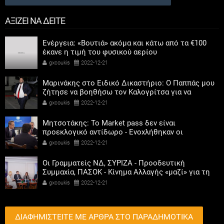
ΑΞΙΖΕΙ ΝΑ ΔΕΙΤΕ
Ενέργεια: «Βουτιά» ακόμα και κάτω από τα €100
έκανε η τιμή του φυσικού αερίου
gxcoukis
2022-12-21
Μαρινάκης στο Ειδικό Δικαστήριο: Ο Παππάς μου
ζήτησε να βοηθήσω τον Καλογρίτσα για να
αποκτήσει σταθμό ο ΣΥΡΙΖΑ
gxcoukis
2022-12-21
Μητσοτάκης: Το Market pass δεν είναι
προεκλογικό αντίδωρο - Ενοχλήθηκαν οι
αριστεροί του χαβιαριού
gxcoukis
2022-12-21
Οι Γραμματείς ΝΔ, ΣΥΡΙΖΑ - Προοδευτική
Συμμαχία, ΠΑΣΟΚ - Κίνημα Αλλαγής «μαζί» για τη
συμμετοχή των γυναικών στην πολιτική
gxcoukis
2022-12-21
ΔΙΑΦΗΜΙΣΤΕΙΤΕ ΜΕ ΑΡΘΡΑ ΣΤΟ ΠΑΡΑΔΗΜΟΤΙΚΑ