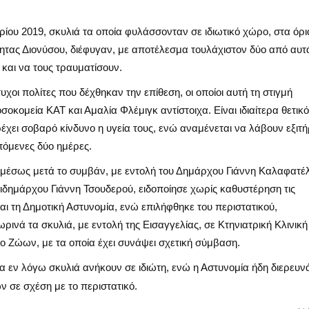
ίου 2019, σκυλιά τα οποία φυλάσσονταν σε ιδιωτικό χώρο, στα όρι
τητας Διονύσου, διέφυγαν, με αποτέλεσμα τουλάχιστον δύο από αυτ
 και να τους τραυματίσουν.
τυχοι πολίτες που δέχθηκαν την επίθεση, οι οποίοι αυτή τη στιγμή
οκομεία ΚΑΤ και Αμαλία Φλέμιγκ αντίστοιχα. Είναι ιδιαίτερα θετικό
ρέχει σοβαρό κίνδυνο η υγεία τους, ενώ αναμένεται να λάβουν εξιτή
επόμενες δύο ημέρες.
αμέσως μετά το συμβάν, με εντολή του Δημάρχου Γιάννη Καλαφατέ
τιδημάρχου Γιάννη Τσουδερού, ειδοποίησε χωρίς καθυστέρηση τις
αι τη Δημοτική Αστυνομία, ενώ επιλήφθηκε του περιστατικού,
ινά τα σκυλιά, με εντολή της Εισαγγελίας, σε Κτηνιατρική Κλινική
ο Ζώων, με τα οποία έχει συνάψει σχετική σύμβαση.
τα εν λόγω σκυλιά ανήκουν σε ιδιώτη, ενώ η Αστυνομία ήδη διερευν
 σε σχέση με το περιστατικό.