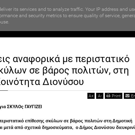
MOTIKA NEWS
ΗΜΩΝ
Qatargate: Νέα ομολογία από Φραντσέσκο Τζιόρτζι - Μ
eliver its services and to analyze traffic. Your IP address and us
ormance and security metrics to ensure quality of service, gener
buse.
ΙΟΙΚΗΣΗ
ΠΟΛΙΤΙΚΗ
ΟΙΚΟΝΟΜΙΑ
LIFESTYL
εις αναφορικά με περιστατικό
 περιστατικό επίθεσης σκύλων σε βάρος πολιτών, στη Δημοτική Κοινότητα
κύλων σε βάρος πολιτών, στη
οινότητα Διονύσου
A
+
A
-
Print
E
εριστατικό επίθεσης σκύλων σε βάρος πολιτών στη Δημοτική
ι μετά από σχετικά δημοσιεύματα, ο Δήμος Διονύσου διευκρινί