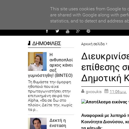
PARADI
ΧΟΛΕΙΩΝ ΣΤΟΝ ΤΟΠΙΚΟ ΔΙΑΓΩΝΙΣΜΟ ΠΕΙΡΑΜΑΤΩΝ ΦΥΣΙΚΩΝ ΕΠΙΣΤ
This site uses cookies from Google to d
are shared with Google along with perf
statistics, and to detect and address a
ΑΥΤΟΔ
ΔΗΜΟΦΙΛΕΙΣ
Αρχική σελίδα
ΔΗΜΟΙ
Διευκρινίσ
Η
ανθυποπλοί
Διευκρινίσεις αναφορικά με
επίθεσης σ
αρχος κάνει
Διονύσου
σεξ
Δημοτική Κ
γυμνόστηθη! (ΒΙΝΤΕΟ)
Τη θυμάστε την όμορφη
ηθοποιό που είχε
πρωταγωνιστήσει στην
gxcoukis
11:06 μ.μ.
επιτυχημένη σειρά του
Alpha, «Θα σε δω στο
πλοίο»; Δείτε την, χωρίς
τα ρ...
Αναφορικά με λυπηρό π
Δεκτή η
Κοινότητα Διονύσου, κα
ένσταση
τα κάτωθι: