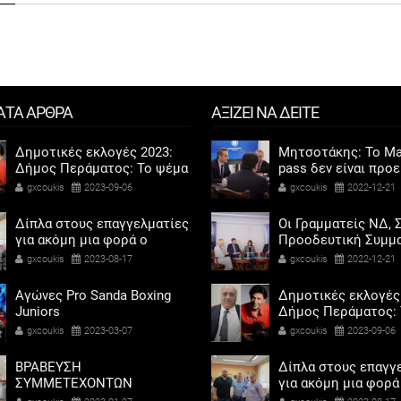
ΑΤΑ ΑΡΘΡΑ
ΑΞΙΖΕΙ ΝΑ ΔΕΙΤΕ
Δημοτικές εκλογές 2023:
Μητσοτάκης: Το Ma
Δήμος Περάματος: Το ψέμα
pass δεν είναι προ
τελικά έχει κοντά ποδάρια
αντίδωρο - Ενοχλήθ
gxcoukis
2023-09-06
gxcoukis
2022-12-21
αριστεροί του χαβι
Δίπλα στους επαγγελματίες
Οι Γραμματείς ΝΔ, Σ
για ακόμη μια φορά ο
Προοδευτική Συμμα
Αντιδήμαρχος προσόδων
ΠΑΣΟΚ - Κίνημα Αλ
gxcoukis
2023-08-17
gxcoukis
2022-12-21
και εμπορίου Γρηγόρης
«μαζί» για τη συμμ
Καψοκόλης
των γυναικών στην
Αγώνες Pro Sanda Boxing
Δημοτικές εκλογές
πολιτική
Juniors
Δήμος Περάματος: 
τελικά έχει κοντά 
gxcoukis
2023-03-07
gxcoukis
2023-09-06
ΒΡΑΒΕΥΣΗ
Δίπλα στους επαγγ
ΣΥΜΜΕΤΕΧΟΝΤΩΝ
για ακόμη μια φορά
ΣΧΟΛΕΙΩΝ ΣΤΟΝ ΤΟΠΙΚΟ
Αντιδήμαρχος προ