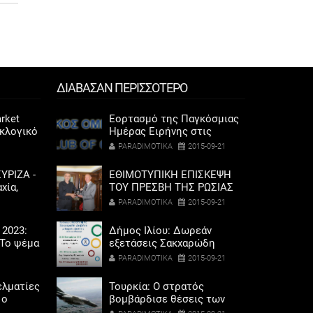
ΔΙΑΒΑΣΑΝ ΠΕΡΙΣΣΟΤΕΡΟ
rket
Εορτασμό της Παγκόσμιας
εκλογικό
Ημέρας Ειρήνης στις
ηκαν οι
εγκαταστάσεις του ΕΝΟΑ
PARADIMOTIKA
2015-09-21
αριού
ΥΡΙΖΑ -
ΕΘΙΜΟΤΥΠΙΚΗ ΕΠΙΣΚΕΨΗ
χία,
ΤΟΥ ΠΡΕΣΒΗ ΤΗΣ ΡΩΣΙΑΣ
λαγής
ΣΤΗΝ ΕΛΛΑΔΑ ΑΝΤΡΕΪ
PARADIMOTIKA
2015-09-21
ετοχή
ΜΑΣΛΟΒ ΣΤΟΝ ΔΗΜΑΡΧΟ
ΠΕΙΡΑΙΑ ΓΙΑΝΝΗ ΜΩΡΑΛΗ
 2023:
Δήμος Ιλίου: Δωρεάν
Το ψέμα
εξετάσεις Σακχαρώδη
ποδάρια
Διαβήτη
PARADIMOTIKA
2015-09-21
ελματίες
Τουρκία: Ο στρατός
 ο
βομβάρδισε θέσεις των
σόδων
κούρδων ανταρτών του PKK