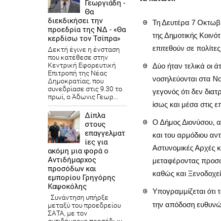
Γεωργιάδη -
Θα
διεκδικήσει την
Τη Δευτέρα 7 Οκτωβρ
προεδρία της ΝΔ - «Θα
της Δημοτικής Κοινό
κερδίσω τον Τσίπρα»
επιτεθούν σε πολίτες
Δεκτή έγινε η ένσταση
που κατέθεσε στην
Κεντρική Εφορευτική
Δύο ήταν τελικά οι ά
Επιτροπή της Νέας
νοσηλεύονται στα Νοσ
Δημοκρατίας, που
συνεδρίασε στις 9.30 το
γεγονός ότι δεν διατ
πρωί, ο Άδωνις Γεωρ...
ίσως και μέσα στις 
Δίπλα
Ο Δήμος Διονύσου, 
στους
επαγγελματ
και του αρμόδιου αν
ίες για
Αστυνομικές Αρχές κ
ακόμη μια φορά ο
Αντιδήμαρχος
μεταφέροντας προσωρ
προσόδων και
καθώς και Ξενοδοχεί
εμπορίου Γρηγόρης
Καψοκόλης
Υπογραμμίζεται ότι 
Συνάντηση υπήρξε
την απόδοση ευθυνών
μεταξύ του προεδρείου
ΣΑΤΑ, με τον