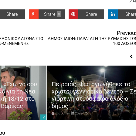
ΔΗ
Share
Share
Share
Shar
0
Previou
ΕΔΟΝΙΚΟΥ ΑΓΩΝΑ ΣΤΟ
ΔΗΜΟΣ ΙΛΙΟΝ: ΠΑΡΑΤΑΣΗ ΤΗΣ ΡΥΘΜΙΣΗΣ ΤΩ
Ν-ΜΕΝΕΜΕΝΗΣ
100 ΔΟΣΕΩ
: «Έχω να σου
Πειραιάς: Φωταγωγήθηκε το
κό για τη Νέα
χριστουγεννιάτικο δέντρο – Σ
κή 18/12 στο
γιορτινή ατμόσφαιρα όλος ο
 Βαρίκας
δήμος
gxcoukis
2022-12-13
ου