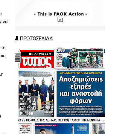
α
ά να
ΠΡΩΤΟΣΕΛΙΔΑ
 το
ριο,
λη
ά