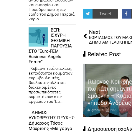
αντιδήμαρχο προσόδων
και εμπορίου και
Προέδρο ποιότητας
Tweet
ζωής του Δήμου Πειραιά,
κύριο...
ΒΕΠ:
Next
ΙΣΧΥΡΗ
ΕΟΡΤΑΣΜΟΣ ΤΟΥ ΜΑΚ
ΘΕΣΜΙΚΗ
ΔΗΜΟ ΑΜΠΕΛΟΚΗΠΩ
ΠΑΡΟΥΣΙΑ
ΣΤΟ “Euro-FEM
Related Post
Business Angels
Forum”
Κυβερνητικά στελέχη,
εκπρόσωποι κομμάτων,
ευρωβουλευτές,
ιστουγεννιάτικη Συναυλία
Γιώργος Κρικρής
βουλευτές αλλά και
διακεκριμένες
υ Δήμου Βάρης Βούλας
πω κάτι σημαντι
προσωπικότητες
υλιαγμένης με κορυφαίους
Σμύρνη» – Κυρια
συμμετέχουν στις
εργασίες του “Eu...
λλιτέχνες
γήπεδο Ανδρέας
coukis
2022-12-21
gxcoukis
2022-12-13
ΔΗΜΟΣ
ΛΥΚΟΒΡΥΣΗΣ ΠΕΥΚΗΣ:
Δήμαρχος Τάσος
Δημοσίευση σχολί
Μαυρίδης «Με γοργό