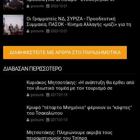
αριστεροί του χαβιαριού
gxcoukis
2022-12-21
Οι Γραμματείς ΝΔ, ΣΥΡΙΖΑ - Προοδευτική
Συμμαχία, ΠΑΣΟΚ - Κίνημα Αλλαγής «μαζί» για τη
συμμετοχή των γυναικών στην πολιτική
gxcoukis
2022-12-21
ΔΙΑΦΗΜΙΣΤΕΙΤΕ ΜΕ ΑΡΘΡΑ ΣΤΟ ΠΑΡΑΔΗΜΟΤΙΚΑ
ΔΙΑΒΑΣΑΝ ΠΕΡΙΣΣΟΤΕΡΟ
Κυριάκος Μητσοτάκης: «Η ανάπτυξη θα έρθει από
τον ιδιωτικό τομέα με τον τουρισμό σε
πρωταγωνιστικό ρόλο»
gxcoukis
2017-01-13
Κρυφό "τέταρτο Μνημόνιο" φέρνουν οι "κόφτες"
του Τσακαλώτου
gxcoukis
2017-01-13
Μητσοτάκης: Πληρώνουμε ακριβά τους
πειραματισμούς του Τσίπρα