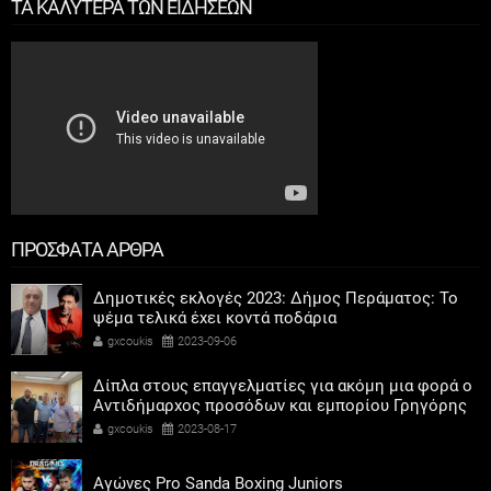
ΤΑ ΚΑΛΥΤΕΡΑ ΤΩΝ ΕΙΔΗΣΕΩΝ
ΠΡΟΣΦΑΤΑ ΑΡΘΡΑ
Δημοτικές εκλογές 2023: Δήμος Περάματος: Το
ψέμα τελικά έχει κοντά ποδάρια
gxcoukis
2023-09-06
Δίπλα στους επαγγελματίες για ακόμη μια φορά ο
Αντιδήμαρχος προσόδων και εμπορίου Γρηγόρης
Καψοκόλης
gxcoukis
2023-08-17
Αγώνες Pro Sanda Boxing Juniors