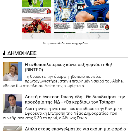
Τα
πρωτοσέλιδα
των
εφημερίδων
ΔΗΜΟΦΙΛΕΙΣ
Η ανθυποπλοίαρχος κάνει σεξ γυμνόστηθη!
(ΒΙΝΤΕΟ)
Τη θυμάστε την όμορφη ηθοποιό που είχε
πρωταγωνιστήσει στην επιτυχημένη σειρά του Alpha,
«Θα σε δω στο πλοίο»; Δείτε την, χωρίς τα ρ...
Δεκτή η ένσταση Γεωργιάδη - Θα διεκδικήσει την
προεδρία της ΝΔ - «Θα κερδίσω τον Τσίπρα»
Δεκτή έγινε η ένσταση που κατέθεσε στην Κεντρική
Εφορευτική Επιτροπή της Νέας Δημοκρατίας, που
συνεδρίασε στις 9.30 το πρωί, ο Άδωνις Γεωρ...
Δίπλα στους επαγγελματίες για ακόμη μια φορά ο