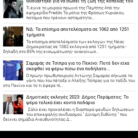
Θυσιάστηκε για να σώσει τη ζωή της κοπέλας του
Τι έγινε το μοιραίο πρωινό της Πέμπτης Από την
εφημερίδα Freddo Τα μάτια της Φρόσως Κυριάκου,
ποτάμια που τρέχουν ασταμάτητα....
ΝΔ: Τα επίσημα αποτελέσματα σε 1062 από 1251
τμήματα
Τα επίσημα αποτελέσματα των εκλογών της Νέας
Δημοκρατίας​ σε 1062 εκλογικά από 1251 τμήματα -
δηλαδή στο 85% της ενσωμάτωσης- ανακοίνωσ...
Σαμαράς σε Τσίπρα για το Πεκίνο: Ποτέ δεν είχα
σκεφθεί να φέρω πίσω ένα ποδήλατο...
Ο πρώην πρωθυπουργός Αντώνης Σαμαράς σήκωσε το
γάντι που του πέταξε ο Αλέξης Τσίπρας για το ταξίδι του
στο Πεκίνο και το τι έφερε πί...
Δημοτικές εκλογές 2023: Δήμος Περάματος: Το
ψέμα τελικά έχει κοντά ποδάρια
Σάλο έχει προκαλέσει η διασπορά ψευδών δηλώσεων
του επικεφαλής συνδυασμού " Δύναμη Ευθύνης " που
δείχνει σημάδια Ανευθυνότητας Δ...