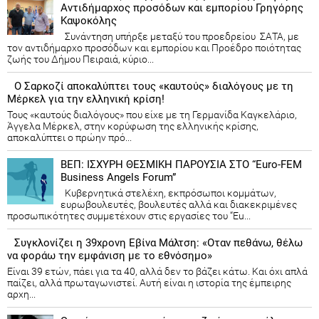
Αντιδήμαρχος προσόδων και εμπορίου Γρηγόρης
Καψοκόλης
Συνάντηση υπήρξε μεταξύ του προεδρείου ΣΑΤΑ, με
τον αντιδήμαρχο προσόδων και εμπορίου και Προέδρο ποιότητας
ζωής του Δήμου Πειραιά, κύριο...
Ο Σαρκοζί αποκαλύπτει τους «καυτούς» διαλόγους με τη
Μέρκελ για την ελληνική κρίση!
Τους «καυτούς διαλόγους» που είχε με τη Γερμανίδα Καγκελάριο,
Άγγελα Μέρκελ, στην κορύφωση της ελληνικής κρίσης,
αποκαλύπτει ο πρώην πρό...
ΒΕΠ: ΙΣΧΥΡΗ ΘΕΣΜΙΚΗ ΠΑΡΟΥΣΙΑ ΣΤΟ “Euro-FEM
Business Angels Forum”
Κυβερνητικά στελέχη, εκπρόσωποι κομμάτων,
ευρωβουλευτές, βουλευτές αλλά και διακεκριμένες
προσωπικότητες συμμετέχουν στις εργασίες του “Eu...
Συγκλονίζει η 39χρονη Εβίνα Μάλτση: «Οταν πεθάνω, θέλω
να φοράω την εμφάνιση με το εθνόσημο»
Είναι 39 ετών, πάει για τα 40, αλλά δεν το βάζει κάτω. Και όχι απλά
παίζει, αλλά πρωταγωνιστεί. Αυτή είναι η ιστορία της έμπειρης
αρχη...