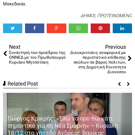
Μακεδονία
. 
ΔΗΜΟΙ
,
ΠΡΟΤΕΙΝΟΜΕΝΟ
Tweet
Share
Share
Share
Share
Share
0
Next
Previous
Συνάντηση του προέδρου της
Διευκρινίσεις αναφορικά με
ΟΝΝΕΔ με τον Πρωθυπουργό
περιστατικό επίθεσης
Κυριάκο Μητσοτάκη
σκύλων σε βάρος πολιτών,
στη Δημοτική Κοινότητα
Διονύσου
Related Post
Γιώργος Κρικρής: «Έχω να σου πω κάτι
σημαντικό για τη Νέα Σμύρνη» – Κυριακή
18/12 στο γήπεδο Ανδρέας Βαρίκας