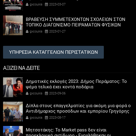
gxcoukis
2023-03-07
ΒΡΑΒΕΥΣΗ ΣΥΜΜΕΤΕΧΟΝΤΩΝ ΣΧΟΛΕΙΩΝ ΣΤΟΝ
ΤΟΠΙΚΟ ΔΙΑΓΩΝΙΣΜΟ ΠΕΙΡΑΜΑΤΩΝ ΦΥΣΙΚΩΝ
ΕΠΙΣΤΗΜΩΝ
gxcoukis
2023-01-27
ΥΠΗΡΕΣΙΑ ΚΑΤΑΓΓΕΛΙΩΝ ΠΕΡΙΣΤΑΤΙΚΩΝ
ΑΞΙΖΕΙ ΝΑ ΔΕΙΤΕ
Δημοτικές εκλογές 2023: Δήμος Περάματος: Το
ψέμα τελικά έχει κοντά ποδάρια
gxcoukis
2023-09-06
Δίπλα στους επαγγελματίες για ακόμη μια φορά ο
Αντιδήμαρχος προσόδων και εμπορίου Γρηγόρης
Καψοκόλης
gxcoukis
2023-08-17
Μητσοτάκης: Το Market pass δεν είναι
προεκλογικό αντίδωρο - Ενοχλήθηκαν οι