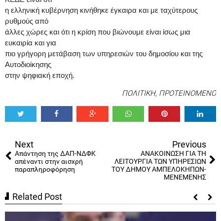
η ελληνική κυβέρνηση κινήθηκε έγκαιρα και με ταχύτερους
ρυθμούς από
άλλες χώρες και ότι η κρίση που βιώνουμε είναι ίσως μια
ευκαιρία και για
πιο γρήγορη μετάβαση των υπηρεσιών του δημοσίου και της
Αυτοδιοίκησης
στην ψηφιακή εποχή.
ΠΟΛΙΤΙΚΗ
,
ΠΡΟΤΕΙΝΟΜΕΝΟ
Tweet
Share
Share
Share
Share
Share
0
Next
Previous
Απάντηση της ΔΑΠ-ΝΔΦΚ
ΑΝΑΚΟΙΝΩΣΗ ΓΙΑ ΤΗ
απέναντι στην αισχρή
ΛΕΙΤΟΥΡΓΙΑ ΤΩΝ ΥΠΗΡΕΣΙΩΝ
παραπληροφόρηση
ΤΟΥ ΔΗΜΟΥ ΑΜΠΕΛΟΚΗΠΩΝ-
ΜΕΝΕΜΕΝΗΣ
Related Post