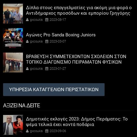
Δίπλα στους επαγγελματίες για ακόμη μια φορά ο
Αντιδήμαρχος προσόδων και εμπορίου Γρηγόρης
Καψοκόλης
gxcoukis
2023-08-17
Αγώνες Pro Sanda Boxing Juniors
gxcoukis
2023-03-07
ΒΡΑΒΕΥΣΗ ΣΥΜΜΕΤΕΧΟΝΤΩΝ ΣΧΟΛΕΙΩΝ ΣΤΟΝ
ΤΟΠΙΚΟ ΔΙΑΓΩΝΙΣΜΟ ΠΕΙΡΑΜΑΤΩΝ ΦΥΣΙΚΩΝ
ΕΠΙΣΤΗΜΩΝ
gxcoukis
2023-01-27
ΥΠΗΡΕΣΙΑ ΚΑΤΑΓΓΕΛΙΩΝ ΠΕΡΙΣΤΑΤΙΚΩΝ
ΑΞΙΖΕΙ ΝΑ ΔΕΙΤΕ
Δημοτικές εκλογές 2023: Δήμος Περάματος: Το
ψέμα τελικά έχει κοντά ποδάρια
gxcoukis
2023-09-06