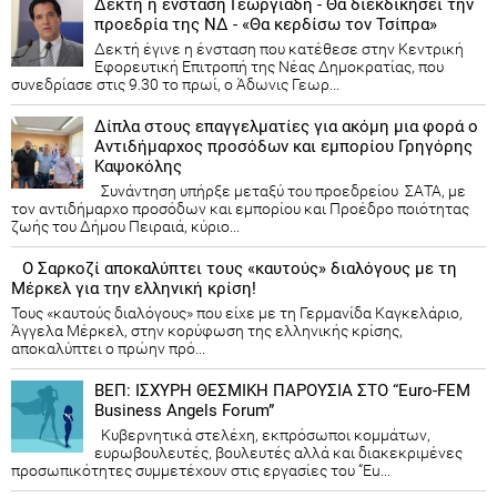
Δεκτή η ένσταση Γεωργιάδη - Θα διεκδικήσει την
προεδρία της ΝΔ - «Θα κερδίσω τον Τσίπρα»
Δεκτή έγινε η ένσταση που κατέθεσε στην Κεντρική
Εφορευτική Επιτροπή της Νέας Δημοκρατίας, που
συνεδρίασε στις 9.30 το πρωί, ο Άδωνις Γεωρ...
Δίπλα στους επαγγελματίες για ακόμη μια φορά ο
Αντιδήμαρχος προσόδων και εμπορίου Γρηγόρης
Καψοκόλης
Συνάντηση υπήρξε μεταξύ του προεδρείου ΣΑΤΑ, με
τον αντιδήμαρχο προσόδων και εμπορίου και Προέδρο ποιότητας
ζωής του Δήμου Πειραιά, κύριο...
Ο Σαρκοζί αποκαλύπτει τους «καυτούς» διαλόγους με τη
Μέρκελ για την ελληνική κρίση!
Τους «καυτούς διαλόγους» που είχε με τη Γερμανίδα Καγκελάριο,
Άγγελα Μέρκελ, στην κορύφωση της ελληνικής κρίσης,
αποκαλύπτει ο πρώην πρό...
ΒΕΠ: ΙΣΧΥΡΗ ΘΕΣΜΙΚΗ ΠΑΡΟΥΣΙΑ ΣΤΟ “Euro-FEM
Business Angels Forum”
Κυβερνητικά στελέχη, εκπρόσωποι κομμάτων,
ευρωβουλευτές, βουλευτές αλλά και διακεκριμένες
προσωπικότητες συμμετέχουν στις εργασίες του “Eu...