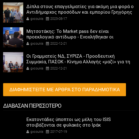
Δίπλα στους επαγγελματίες για ακόμη μια φορά ο
Αντιδήμαρχος προσόδων και εμπορίου Γρηγόρης
Καψοκόλης
gxcoukis
2023-08-17
Μητσοτάκης: Το Market pass δεν είναι
προεκλογικό αντίδωρο - Ενοχλήθηκαν οι
αριστεροί του χαβιαριού
gxcoukis
2022-12-21
Οι Γραμματείς ΝΔ, ΣΥΡΙΖΑ - Προοδευτική
Συμμαχία, ΠΑΣΟΚ - Κίνημα Αλλαγής «μαζί» για τη
συμμετοχή των γυναικών στην πολιτική
gxcoukis
2022-12-21
ΔΙΑΦΗΜΙΣΤΕΙΤΕ ΜΕ ΑΡΘΡΑ ΣΤΟ ΠΑΡΑΔΗΜΟΤΙΚΑ
ΔΙΑΒΑΣΑΝ ΠΕΡΙΣΣΟΤΕΡΟ
Εκατοντάδες ύποπτοι ως μέλη του ISIS
στοιβάζονται σε φυλακές στο Ιράκ
gxcoukis
2017-07-19