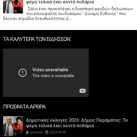
ψέμα τελικά έχει κοντά ποδάρια
Σάλο έχει προκαλέσει η διασπορά ψευδών δηλώσεων
του επικεφαλής συνδυασμού " Δύναμη Ευθύνης " που
δείχνει σημάδια Ανευθυνότητας Δ...
ΤΑ ΚΑΛΥΤΕΡΑ ΤΩΝ ΕΙΔΗΣΕΩΝ
ΠΡΟΣΦΑΤΑ ΑΡΘΡΑ
Δημοτικές εκλογές 2023: Δήμος Περάματος: Το
ψέμα τελικά έχει κοντά ποδάρια
gxcoukis
2023-09-06