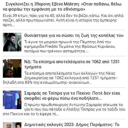
Συγκλονίζει η 39χρονη Εβίνα Μάλτση: «Οταν πεθάνω, θέλω
να φοράω την εμφάνιση με το εθνόσημο»
Είναι 39 ετών, πάει για τα 40, αλλά δεν το βάζει κάτω. Και όχι απλά
παίζει, αλλά πρωταγωνιστεί. Αυτή είναι η ιστορία της έμπειρης
αρχη...
Θυσιάστηκε για να σώσει τη ζωή της κοπέλας του
Τι έγινε το μοιραίο πρωινό της Πέμπτης Από την
εφημερίδα Freddo Τα μάτια της Φρόσως Κυριάκου,
ποτάμια που τρέχουν ασταμάτητα....
ΝΔ: Τα επίσημα αποτελέσματα σε 1062 από 1251
τμήματα
Τα επίσημα αποτελέσματα των εκλογών της Νέας
Δημοκρατίας​ σε 1062 εκλογικά από 1251 τμήματα -
δηλαδή στο 85% της ενσωμάτωσης- ανακοίνωσ...
Σαμαράς σε Τσίπρα για το Πεκίνο: Ποτέ δεν είχα
σκεφθεί να φέρω πίσω ένα ποδήλατο...
Ο πρώην πρωθυπουργός Αντώνης Σαμαράς σήκωσε το
γάντι που του πέταξε ο Αλέξης Τσίπρας για το ταξίδι του
στο Πεκίνο και το τι έφερε πί...
Δημοτικές εκλογές 2023: Δήμος Περάματος: Το