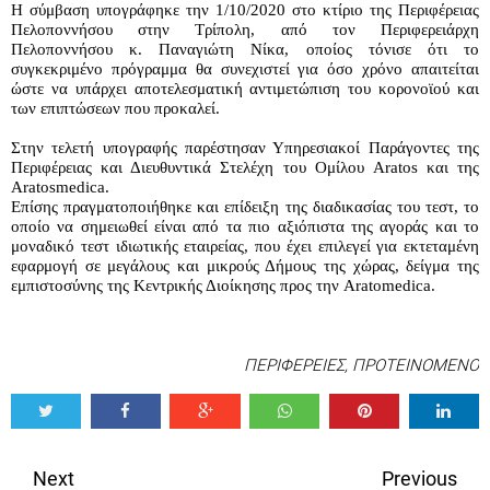
Η
 σύμβαση υπογράφηκε την 1/10/2020 στο κτίριο της Περιφέρειας 
Πελοποννήσου στην Τρίπολη, από τον Περιφερειάρχη 
Πελοποννήσου κ. Παναγιώτη Νίκα, οποίος τόνισε ότι το 
συγκεκριμένο πρόγραμμα θα συνεχιστεί για όσο χρόνο απαιτείται 
ώστε να υπάρχει αποτελεσματική αντιμετώπιση του κορονοϊού και 
των επιπτώσεων που προκαλεί.
Σ
την τελετή υπογραφής παρέστησαν Υπηρεσιακοί Παράγοντες της 
Περιφέρειας και Διευθυντικά Στελέχη του Ομίλου Aratos και της 
Aratosmedica. 
Επίσης πραγματοποιήθηκε και επίδειξη της διαδικασίας του τεστ, το 
οποίο να σημειωθεί είναι από τα πιο αξιόπιστα της αγοράς και το 
μοναδικό τεστ ιδιωτικής εταιρείας, που έχει επιλεγεί για εκτεταμένη 
εφαρμογή σε μεγάλους και μικρούς Δήμους της χώρας, δείγμα της 
εμπιστοσύνης της Κεντρικής Διοίκησης προς την Aratomedica.
ΠΕΡΙΦΕΡΕΙΕΣ
,
ΠΡΟΤΕΙΝΟΜΕΝΟ
Tweet
Share
Share
Share
Share
Share
0
Next
Previous