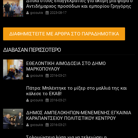
Δίπλα στους επαγγελματίες για ακόμη μια φορά ο
Αντιδήμαρχος προσόδων και εμπορίου Γρηγόρης
Καψοκόλης
gxcoukis
2023-08-17
ΔΙΑΦΗΜΙΣΤΕΙΤΕ ΜΕ ΑΡΘΡΑ ΣΤΟ ΠΑΡΑΔΗΜΟΤΙΚΑ
ΔΙΑΒΑΣΑΝ ΠΕΡΙΣΣΟΤΕΡΟ
ΕΘΕΛΟΝΤΙΚΗ ΑΙΜΟΔΟΣΙΑ ΣΤΟ ΔΗΜΟ
ΜΑΡΚΟΠΟΥΛΟΥ
gxcoukis
2016-03-21
Πάτρα: Μπλέχτηκε το μίξερ στο μαλλιά της και
κάλεσε το ΕΚΑΒ!
gxcoukis
2016-03-21
ΔΗΜΟΣ ΑΜΠΕΛΟΚΗΠΩΝ-ΜΕΝΕΜΕΝΗΣ:ΕΓΚΑΙΝΙΑ
ΚΑΡΑΠΑΝΤΣΕΙΟΥ ΠΟΛΙΤΙΣΤΙΚΟΥ ΚΕΝΤΡΟΥ
gxcoukis
2016-03-21
Σολομώντεια λύση για να τελειώσει η