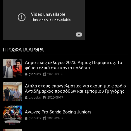
ΠΡΟΣΦΑΤΑ ΑΡΘΡΑ
Δημοτικές εκλογές 2023: Δήμος Περάματος: Το
ψέμα τελικά έχει κοντά ποδάρια
gxcoukis
2023-09-06
Δίπλα στους επαγγελματίες για ακόμη μια φορά ο
Αντιδήμαρχος προσόδων και εμπορίου Γρηγόρης
Καψοκόλης
gxcoukis
2023-08-17
Αγώνες Pro Sanda Boxing Juniors
gxcoukis
2023-03-07