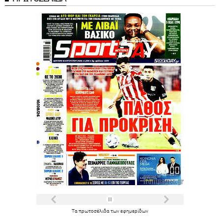
Τα
πρωτοσέλιδα
των
εφημερίδων