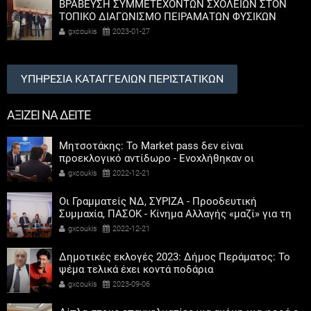
ΒΡΑΒΕΥΣΗ ΣΥΜΜΕΤΕΧΟΝΤΩΝ ΣΧΟΛΕΙΩΝ ΣΤΟΝ
ΤΟΠΙΚΟ ΔΙΑΓΩΝΙΣΜΟ ΠΕΙΡΑΜΑΤΩΝ ΦΥΣΙΚΩΝ
ΕΠΙΣΤΗΜΩΝ
gxcoukis
2023-01-27
ΥΠΗΡΕΣΙΑ ΚΑΤΑΓΓΕΛΙΩΝ ΠΕΡΙΣΤΑΤΙΚΩΝ
ΑΞΙΖΕΙ ΝΑ ΔΕΙΤΕ
Μητσοτάκης: Το Market pass δεν είναι
προεκλογικό αντίδωρο - Ενοχλήθηκαν οι
αριστεροί του χαβιαριού
gxcoukis
2022-12-21
Οι Γραμματείς ΝΔ, ΣΥΡΙΖΑ - Προοδευτική
Συμμαχία, ΠΑΣΟΚ - Κίνημα Αλλαγής «μαζί» για τη
συμμετοχή των γυναικών στην πολιτική
gxcoukis
2022-12-21
Δημοτικές εκλογές 2023: Δήμος Περάματος: Το
ψέμα τελικά έχει κοντά ποδάρια
gxcoukis
2023-09-06