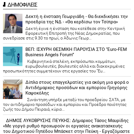
ΔΗΜΟΦΙΛΕΙΣ
Δεκτή η ένσταση Γεωργιάδη - Θα διεκδικήσει την
προεδρία της ΝΔ - «Θα κερδίσω τον Τσίπρα»
Δεκτή έγινε η ένσταση που κατέθεσε στην Κεντρική
Εφορευτική Επιτροπή της Νέας Δημοκρατίας, που
συνεδρίασε στις 9.30 το πρωί, ο Άδωνις Γεωρ...
ΒΕΠ: ΙΣΧΥΡΗ ΘΕΣΜΙΚΗ ΠΑΡΟΥΣΙΑ ΣΤΟ “Euro-FEM
Business Angels Forum”
Κυβερνητικά στελέχη, εκπρόσωποι κομμάτων,
ευρωβουλευτές, βουλευτές αλλά και διακεκριμένες
προσωπικότητες συμμετέχουν στις εργασίες του “Eu...
Δίπλα στους επαγγελματίες για ακόμη μια φορά ο
Αντιδήμαρχος προσόδων και εμπορίου Γρηγόρης
Καψοκόλης
Συνάντηση υπήρξε μεταξύ του προεδρείου ΣΑΤΑ, με
τον αντιδήμαρχο προσόδων και εμπορίου και Προέδρο ποιότητας
ζωής του Δήμου Πειραιά, κύριο...
ΔΗΜΟΣ ΛΥΚΟΒΡΥΣΗΣ ΠΕΥΚΗΣ: Δήμαρχος Τάσος Μαυρίδης
«Με γοργό ρυθμό προχωρούν οι εργασίες ανακατασκευής
του Δημοτικού Γηπέδου Μπάσκετ στην Πεύκη - Εργαζόμαστε