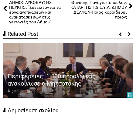
ΔΗΜΟΣ ΛΥΚΟΒΡΥΣΗΣ
Θανάσης Παναγιωτόπουλος:
ΠΕΥΚΗΣ : “Συνεχίζονται τα
ΚΑΤΑΡΓΗΣΗ Δ.Ε.Υ.Α. ΔΗΜΟΥ
έργα αναπλάσεων και
ΔΕΛΦΩΝ-Ποιος κοροϊδεύει
ανακατασκευών στις
ποιον;
γειτονιές του Δήμου”
Related Post
Περιφέρειες: 1.500 προσλήψεις
ανακοίνωσε ο Μητσοτάκης
gxcoukis
2022-12-13
Δημοσίευση σχολίου