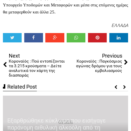
ί
Υπουργείο Υποδομών και Μεταφορών και μέσα στις επόμενες ημέρες
ν
θα μεταφερθούν και άλλα 25.
τ
ε
ΕΛΛΑΔΑ
ο
Tweet
Share
Share
Share
Share
Share
0
Next
Previous
Κοροναϊός : Πού εντοπίζονται
Κοροναϊός : Παγκόσμιος
τα 3.215 κρούσματα – Δείτε
αγώνας δρόμου για τους
αναλυτικά τον χάρτη της
εμβολιασμούς
διασποράς
Related Post
Εξαρθρώθηκε κύκλωμα που εισήγαγε
παράνομη αιθυλική αλκοόλη από τη