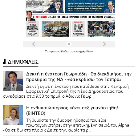
Τα
πρωτοσέλιδα
των
εφημερίδων
ΔΗΜΟΦΙΛΕΙΣ
Δεκτή η ένσταση Γεωργιάδη - Θα διεκδικήσει την
προεδρία της ΝΔ - «Θα κερδίσω τον Τσίπρα»
Δεκτή έγινε η ένσταση που κατέθεσε στην Κεντρική
Εφορευτική Επιτροπή της Νέας Δημοκρατίας, που
συνεδρίασε στις 9.30 το πρωί, ο Άδωνις Γεωρ...
Η ανθυποπλοίαρχος κάνει σεξ γυμνόστηθη!
(ΒΙΝΤΕΟ)
Τη θυμάστε την όμορφη ηθοποιό που είχε
πρωταγωνιστήσει στην επιτυχημένη σειρά του Alpha,
«Θα σε δω στο πλοίο»; Δείτε την, χωρίς τα ρ...