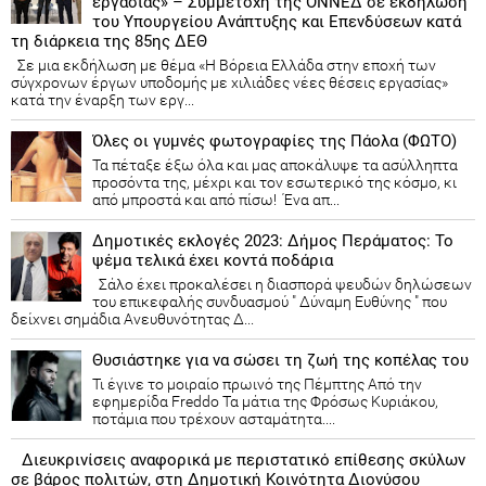
εργασίας» – Συμμετοχή της ΟΝΝΕΔ σε εκδήλωση
του Υπουργείου Ανάπτυξης και Επενδύσεων κατά
τη διάρκεια της 85ης ΔΕΘ
Σε μια εκδήλωση με θέμα «Η Βόρεια Ελλάδα στην εποχή των
σύγχρονων έργων υποδομής με χιλιάδες νέες θέσεις εργασίας»
κατά την έναρξη των εργ...
Όλες οι γυμνές φωτογραφίες της Πάολα (ΦΩΤΟ)
Τα πέταξε έξω όλα και μας αποκάλυψε τα ασύλληπτα
προσόντα της, μέχρι και τον εσωτερικό της κόσμο, κι
από μπροστά και από πίσω! Ένα απ...
Δημοτικές εκλογές 2023: Δήμος Περάματος: Το
ψέμα τελικά έχει κοντά ποδάρια
Σάλο έχει προκαλέσει η διασπορά ψευδών δηλώσεων
του επικεφαλής συνδυασμού " Δύναμη Ευθύνης " που
δείχνει σημάδια Ανευθυνότητας Δ...
Θυσιάστηκε για να σώσει τη ζωή της κοπέλας του
Τι έγινε το μοιραίο πρωινό της Πέμπτης Από την
εφημερίδα Freddo Τα μάτια της Φρόσως Κυριάκου,
ποτάμια που τρέχουν ασταμάτητα....
Διευκρινίσεις αναφορικά με περιστατικό επίθεσης σκύλων
σε βάρος πολιτών, στη Δημοτική Κοινότητα Διονύσου