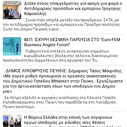
Δίπλα στους επαγγελματίες για ακόμη μια φορά ο
Αντιδήμαρχος προσόδων και εμπορίου Γρηγόρης
Καψοκόλης
Συνάντηση υπήρξε μεταξύ του προεδρείου ΣΑΤΑ, με
τον αντιδήμαρχο προσόδων και εμπορίου και Προέδρο ποιότητας
ζωής του Δήμου Πειραιά, κύριο...
ΒΕΠ: ΙΣΧΥΡΗ ΘΕΣΜΙΚΗ ΠΑΡΟΥΣΙΑ ΣΤΟ “Euro-FEM
Business Angels Forum”
Κυβερνητικά στελέχη, εκπρόσωποι κομμάτων,
ευρωβουλευτές, βουλευτές αλλά και διακεκριμένες
προσωπικότητες συμμετέχουν στις εργασίες του “Eu...
ΔΗΜΟΣ ΛΥΚΟΒΡΥΣΗΣ ΠΕΥΚΗΣ: Δήμαρχος Τάσος Μαυρίδης
«Με γοργό ρυθμό προχωρούν οι εργασίες ανακατασκευής
του Δημοτικού Γηπέδου Μπάσκετ στην Πεύκη - Εργαζόμαστε
για την άρτια κατάσταση όλων των υποδομών του Δήμου
μας»
Σε πλήρη εξέλιξη οι εργασίες ανάπλασης στο Κλειστό Γήπεδο
Καλαθοσφαίρισης στην Πεύκη που παραδίδεται στη Λυκόβρυση
Πεύκη πανέτοιμο...
Η Βόρεια Ελλάδα στην εποχή των σύγχρονων
έργων υποδομής με χιλιάδες νέες θέσεις