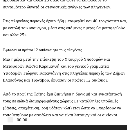
προοδευτικά και άλλοι 28 οικίσκοι ώστε να καλυφθούν το
συντομότερο δυνατό οι στεγαστικές ανάγκες των πληγέντων.
Στις πληγείσες περιοχές έχουν ήδη μεταφερθεί και 40 τροχόσπιτα και,
με εντολή του υπουργού, μέσα στις επόμενες ημέρες θα μεταφερθούν
και άλλα 25».
Έφτασαν οι πρώτοι 12 οικίσκοι για τους πληγέντες
Μια ημέρα μετά την επίσκεψη του Υπουργού Υποδομών και
Μεταφορών Κώστα Καραμανλή και του γενικού γραμματέα
Υποδομών Γιώργου Καραγιάννη στις πληγείσες περιοχές των Δήμων
Ελασσόνας και Τυρνάβου, έφθασαν οι πρώτοι 12 οικίσκοι.
Από το πρωί της Τρίτης έχει ξεκινήσει η διανομή και εγκατάστασή
τους σε ειδικά διαμορφωμένους χώρους με κατάλληλες υποδομές
(βάσεις, αποχέτευση, ροή υδάτων κλπ) έτσι ώστε να μπορέσουν να
τοποθετηθούν με ασφάλεια και να είναι λειτουργικοί οι οικίσκοι.
00:00
Π