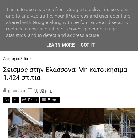
ΑΥΤΟΔΙΟΙΚΗΣΗ
This site uses cookies from Google to deliver its services
and to analyze traffic. Your IP address and user-agent are
shared with Google along with performance and security
ΠΟΛΙΤΙΚΗ
metrics to ensure quality of service, generate usage
statistics, and to detect and address abuse.
ΟΙΚΟΝΟΜΙΑ
ΒΡΑΒΕΥΣΗ ΣΥΜΜΕΤΕΧΟΝΤΩΝ ΣΧΟΛΕΙΩΝ ΣΤΟΝ ΤΟΠΙΚΟ
LEARN MORE
GOT IT
ΔΙΑΓΩΝΙΣΜΟ ΠΕΙΡΑΜΑΤΩΝ ΦΥΣΙΚΩΝ ΕΠΙΣΤΗΜΩΝ
LIFESTYLE
Αρχική σελίδα
ΕΛΛΑΔΑ
Σεισμός στην Ελασσόνα: Μη κατοικήσιμα 1.424 σπίτια
Σεισμός στην Ελασσόνα: Μη κατοικήσιμα
ΓΕΓΟΝΟΤΑ
1.424 σπίτια
ΠΟΛΙΤ. ΒΗΜΑ
gxcoukis
10:08 μ.μ.
A
+
A
-
Print
Email