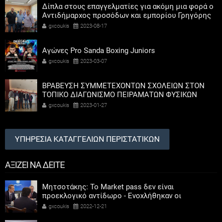
Δίπλα στους επαγγελματίες για ακόμη μια φορά ο
Αντιδήμαρχος προσόδων και εμπορίου Γρηγόρης
Καψοκόλης
gxcoukis
2023-08-17
Αγώνες Pro Sanda Boxing Juniors
gxcoukis
2023-03-07
ΒΡΑΒΕΥΣΗ ΣΥΜΜΕΤΕΧΟΝΤΩΝ ΣΧΟΛΕΙΩΝ ΣΤΟΝ
ΤΟΠΙΚΟ ΔΙΑΓΩΝΙΣΜΟ ΠΕΙΡΑΜΑΤΩΝ ΦΥΣΙΚΩΝ
ΕΠΙΣΤΗΜΩΝ
gxcoukis
2023-01-27
ΥΠΗΡΕΣΙΑ ΚΑΤΑΓΓΕΛΙΩΝ ΠΕΡΙΣΤΑΤΙΚΩΝ
ΑΞΙΖΕΙ ΝΑ ΔΕΙΤΕ
Μητσοτάκης: Το Market pass δεν είναι
προεκλογικό αντίδωρο - Ενοχλήθηκαν οι
αριστεροί του χαβιαριού
gxcoukis
2022-12-21