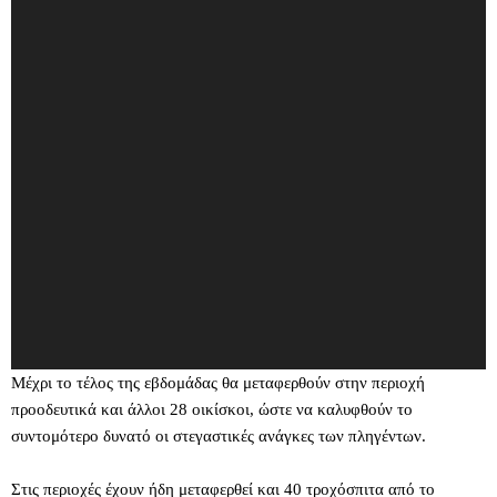
ρ
ό
γ
ρ
α
μ
μ
α
Α
ν
α
π
α
ρ
α
γ
Μέχρι το τέλος της εβδομάδας θα μεταφερθούν στην περιοχή
ω
προοδευτικά και άλλοι 28 οικίσκοι, ώστε να καλυφθούν το
γ
ή
συντομότερο δυνατό οι στεγαστικές ανάγκες των πληγέντων.
ς
Β
Στις περιοχές έχουν ήδη μεταφερθεί και 40 τροχόσπιτα από το