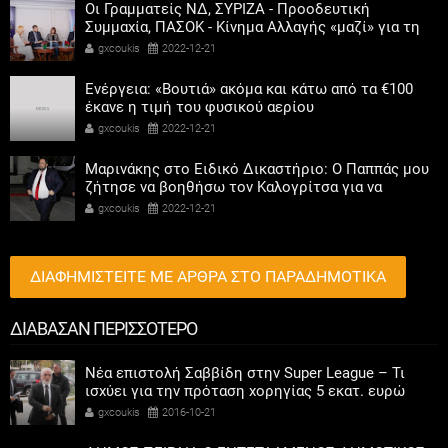
Οι Γραμματείς ΝΔ, ΣΥΡΙΖΑ - Προοδευτική
Συμμαχία, ΠΑΣΟΚ - Κίνημα Αλλαγής «μαζί» για τη
συμμετοχή των γυναικών στην πολιτική
gxcoukis
2022-12-21
Ενέργεια: «Βουτιά» ακόμα και κάτω από τα €100
έκανε η τιμή του φυσικού αερίου
gxcoukis
2022-12-21
Μαρινάκης στο Ειδικό Δικαστήριο: Ο Παππάς μου
ζήτησε να βοηθήσω τον Καλογρίτσα για να
αποκτήσει σταθμό ο ΣΥΡΙΖΑ
gxcoukis
2022-12-21
ΔΙΑΦΗΜΙΣΤΕΙΤΕ ΜΕ ΑΡΘΡΑ ΣΤΟ ΠΑΡΑΔΗΜΟΤΙΚΑ
ΔΙΑΒΑΣΑΝ ΠΕΡΙΣΣΟΤΕΡΟ
Νέα επιστολή Σαββίδη στην Super League – Τι
ισχύει για την πρόταση χορηγίας 5 εκατ. ευρώ
gxcoukis
2016-10-21