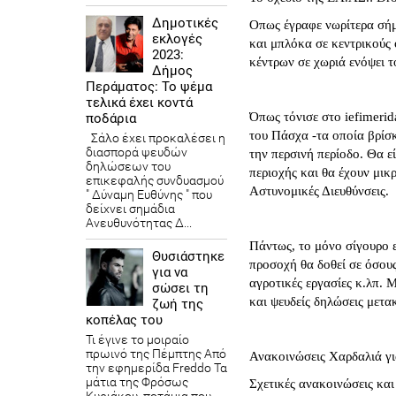
Δημοτικές
Οπως έγραφε νωρίτερα σήμε
εκλογές
και μπλόκα σε κεντρικούς
2023:
κέντρων σε χωριά ενόψει 
Δήμος
Περάματος: Το ψέμα
τελικά έχει κοντά
Όπως τόνισε στο iefimeri
ποδάρια
του Πάσχα -τα οποία βρίσ
Σάλο έχει προκαλέσει η
διασπορά ψευδών
την περσινή περίοδο. Θα 
δηλώσεων του
περιοχής και θα έχουν μικ
επικεφαλής συνδυασμού
Αστυνομικές Διευθύνσεις.
" Δύναμη Ευθύνης " που
δείχνει σημάδια
Ανευθυνότητας Δ...
Πάντως, το μόνο σίγουρο εί
Θυσιάστηκε
προσοχή θα δοθεί σε όσους
για να
αγροτικές εργασίες κ.λπ. 
σώσει τη
και ψευδείς δηλώσεις μετα
ζωή της
κοπέλας του
Τι έγινε το μοιραίο
πρωινό της Πέμπτης Από
Ανακοινώσεις Χαρδαλιά γ
την εφημερίδα Freddo Τα
μάτια της Φρόσως
Σχετικές ανακοινώσεις και 