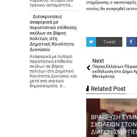
Κυριάκου, ποτάμια που
ενημέρωσης ο υφυπουργός 
τρέχουν ασταμάτητα....
οποίος θα αναφερθεί εκτε
Διευκρινίσεις
αναφορικά με
περιστατικό επίθεσης
σκύλων σε βάρος
πολιτών, στη
Tweet
Δημοτική Κοινότητα
Διονύσου
Αναφορικά με λυπηρό
Next
περιστατικό επίθεσης
σκύλων σε βάρος
Πάσχα Ελλήνων Πέρασ
πολιτών στη Δημοτική
εκδήλωση στο Δήμο Α
Κοινότητα Διονύσου, και
Μενεμένης
μετά από σχετικά
δημοσιεύματα, ο ...
Related Post
ΒΡΑΒΕΥΣΗ ΣΥΜ
ΣΧΟΛΕΙΩΝ ΣΤΟΝ
ώνες Pro Sanda Boxing
ΔΙΑΓΩΝΙΣΜΟ Π