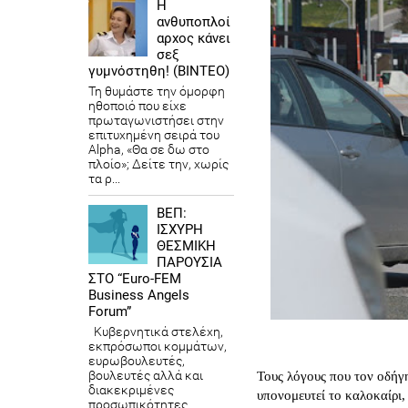
Η
ανθυποπλοί
αρχος κάνει
σεξ
γυμνόστηθη! (ΒΙΝΤΕΟ)
Τη θυμάστε την όμορφη
ηθοποιό που είχε
πρωταγωνιστήσει στην
επιτυχημένη σειρά του
Alpha, «Θα σε δω στο
πλοίο»; Δείτε την, χωρίς
τα ρ...
ΒΕΠ:
ΙΣΧΥΡΗ
ΘΕΣΜΙΚΗ
ΠΑΡΟΥΣΙΑ
ΣΤΟ “Euro-FEM
Business Angels
Forum”
Κυβερνητικά στελέχη,
εκπρόσωποι κομμάτων,
ευρωβουλευτές,
βουλευτές αλλά και
Τους λόγους που τον οδήγ
διακεκριμένες
υπονομευτεί το καλοκαίρι
προσωπικότητες