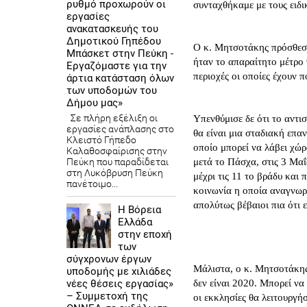
ρυθμό προχωρούν οι
συνταχθήκαμε με τους ειδικ
εργασίες
ανακατασκευής του
Δημοτικού Γηπέδου
Ο κ. Μητσοτάκης πρόσθεσε
Μπάσκετ στην Πεύκη -
ήταν το απαραίτητο μέτρο 
Εργαζόμαστε για την
περιοχές οι οποίες έχουν 
άρτια κατάσταση όλων
των υποδομών του
Δήμου μας»
Σε πλήρη εξέλιξη οι
Υπενθύμισε δε ότι το αντι
εργασίες ανάπλασης στο
θα είναι μια σταδιακή επα
Κλειστό Γήπεδο
οποίο μπορεί να λάβει χώρ
Καλαθοσφαίρισης στην
Πεύκη που παραδίδεται
μετά το Πάσχα, στις 3 Μαΐ
στη Λυκόβρυση Πεύκη
μέχρι τις 11 το βράδυ και
πανέτοιμο...
κοινωνία η οποία αναγνωρι
απολύτως βέβαιοι πια ότι ε
Η Βόρεια
Ελλάδα
στην εποχή
των
σύγχρονων έργων
Μάλιστα, ο κ. Μητσοτάκης
υποδομής με χιλιάδες
νέες θέσεις εργασίας»
δεν είναι 2020. Μπορεί να
– Συμμετοχή της
οι εκκλησίες θα λειτουργή