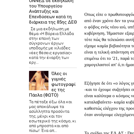
ΟΝΝΕΔ σε εκδήλωση
του Υπουργείου
Ανάπτυξης και
Οπως είπε ο πρωθυπουργός,
Επενδύσεων κατά τη
από έναν χρόνο δεν τα γνω
διάρκεια της 85ης ΔΕΘ
ο φόβος ενός νέου ιού, υ
Σε μια εκδήλωση με
κυβέρνηση. Ήμασταν εξαιρε
θέμα «Η Βόρεια Ελλάδα
στην εποχή των
τότε πώς θα τελειώσει αυτή
σύγχρονων έργων
είχαμε καμία βεβαιότητα τ
υποδομής με χιλιάδες
είναι η τελική απάντηση σ
νέες θέσεις εργασίας»
κατά την έναρξη των
επιμένω ότι το '21, παρά τ
εργ...
χαμογελαστοί απ' ό,τι ήμα
Όλες οι
γυμνές
Εξήγησε δε ότι «ο λόγος γ
φωτογραφί
ες της
-και το έχουμε συζητήσει ε
Πάολα (ΦΩΤΟ)
είναι καλύτερα ο κόσμος ν
Τα πέταξε έξω όλα και
καταλαβαίνετε- καμία κυβέ
μας αποκάλυψε τα
καθεστώς ελέγχου της προσ
ασύλληπτα προσόντα
όταν ανοίγουμε ελεγχόμεν
της, μέχρι και τον
εσωτερικό της κόσμο, κι
από μπροστά και από
πίσω! Ένα απ...
Το σχέδιο της ΕΛ.ΑΣ.: Dro