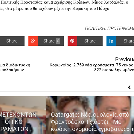
Πολιτικής Προστασίας και Διαχείρισης Κρίσεων, Νίκος Χαρδαλιάς, ο
.
νώς στα μέτρα που θα ισχύουν μέχρι την Κυριακή του Πάσχα
ΠΟΛΙΤΙΚΗ
,
ΠΡΟΤΕΙΝΟΜ
Share
Share
Share
Shar
0
Previou
μα διαδικτυακή
Κορωνοϊός: 2.759 νέα κρούσματα -75 νεκροί
μπελοκήπων-
822 διασωληνωμένο
ΜΕΤΕΧΟΝΤΩΝ
Qatargate: Νέα ομολογία από
 ΤΟΠΙΚΟ
Φραντσέσκο Τζιόρτζι - Με
ΕΙΡΑΜΑΤΩΝ
κωδική ονομασία «γραβάτες» 