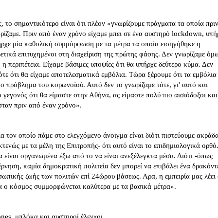
 το σημαντικότερο είναι ότι πλέον «γνωρίζουμε πράγματα τα οποία πρι
ρίζαμε. Πριν από έναν χρόνο είχαμε μπει σε ένα αυστηρό lockdown, υπή
πήρχε μία καθολική συμμόρφωση με τα μέτρα τα οποία εισηγήθηκε η
τικά επιτυχημένοι στη διαχείριση της πρώτης φάσης. Δεν γνωρίζαμε όμ
 η περιπέτεια. Είχαμε βάσιμες υποψίες ότι θα υπήρχε δεύτερο κύμα. Δεν
ότε ότι θα είχαμε αποτελεσματικά εμβόλια. Τώρα ξέρουμε ότι τα εμβόλια
το πρόβλημα του κορωνοϊού. Αυτό δεν το γνωρίζαμε τότε, γι' αυτό και
ο γεγονός ότι θα είμαστε στην Αθήνα, ας είμαστε πολύ πιο αισιόδοξοι και
σταν πριν από έναν χρόνο».
ια τον οποίο πάμε στο ελεγχόμενο άνοιγμα είναι διότι πιστεύουμε ακράδ
κτενώς με τα μέλη της Επιτροπής- ότι αυτό είναι το επιδημιολογικά ορθό
α είναι οργανωμένα έξω από το να είναι ανεξέλεγκτα μέσα. Διότι -όπως
ρνηση, καμία δημοκρατική πολιτεία δεν μπορεί να επιβάλει ένα δρακόντ
ωπικής ζωής των πολιτών επί 24ώρου βάσεως. Αρα, η εμπειρία μας λέει 
α ο κόσμος συμμορφώνεται καλύτερα με τα βασικά μέτρα».
nes, μπλόκα και αυστηροί έλεγχοι