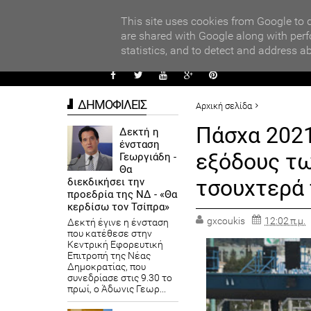
PARADI
ors
This site uses cookies from Google to d
are shared with Google along with perf
statistics, and to detect and address a
ΑΥΤΟΔ
ΔΗΜΟΦΙΛΕΙΣ
Αρχική σελίδα
ΠΟΛΙΤΙΚΗ
ΠΡΟΤΕΙΝΟΜΕΝ
Πάσχα 2021
Δεκτή η
ένσταση
Πάσχα 2021: Αυστηροί έλεγχ
εξόδους τω
Γεωργιάδη -
Θα
τσουχτερά
διεκδικήσει την
προεδρία της ΝΔ - «Θα
κερδίσω τον Τσίπρα»
gxcoukis
12:02 π.μ.
Δεκτή έγινε η ένσταση
που κατέθεσε στην
Κεντρική Εφορευτική
Επιτροπή της Νέας
Δημοκρατίας, που
συνεδρίασε στις 9.30 το
πρωί, ο Άδωνις Γεωρ...