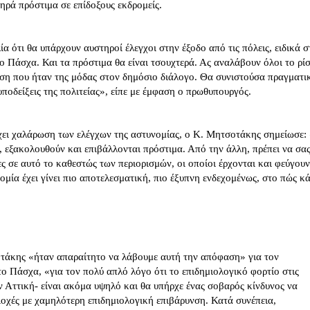
ηρά πρόστιμα σε επίδοξους εκδρομείς.
α ότι θα υπάρχουν αυστηροί έλεγχοι στην έξοδο από τις πόλεις, ειδικά σ
ο Πάσχα. Και τα πρόστιμα θα είναι τσουχτερά. Ας αναλάβουν όλοι το ρί
άση που ήταν της μόδας στον δημόσιο διάλογο. Θα συνιστούσα πραγματι
ποδείξεις της πολιτείας», είπε με έμφαση ο πρωθυπουργός.
ει χαλάρωση των ελέγχων της αστυνομίας, ο Κ. Μητσοτάκης σημείωσε:
ό, εξακολουθούν και επιβάλλονται πρόστιμα. Από την άλλη, πρέπει να σα
ες σε αυτό το καθεστώς των περιορισμών, οι οποίοι έρχονται και φεύγουν
ομία έχει γίνει πιο αποτελεσματική, πιο έξυπνη ενδεχομένως, στο πώς κά
τάκης «ήταν απαραίτητο να λάβουμε αυτή την απόφαση» για τον
ο Πάσχα, «για τον πολύ απλό λόγο ότι το επιδημιολογικό φορτίο στις
ην Αττική- είναι ακόμα υψηλό και θα υπήρχε ένας σοβαρός κίνδυνος να
ιοχές με χαμηλότερη επιδημιολογική επιβάρυνση. Κατά συνέπεια,