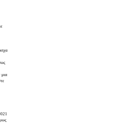
με
άσχα
σως
 μια
στε
2021
όμως