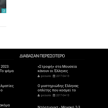
του φυσικού αερίου
αριστερο
gxcoukis
2022-12-21
gxcoukis
2
ΔΙΑΒΑΣΑΝ ΠΕΡΙΣΣΟΤΕΡΟ
 2023:
«Στροφή» στα Μουσεία
Το ψέμα
κάνουν οι Έλληνες
ποδάρια
gxcoukis
2017-04-13
ελματίες
Ο μυστηριώδης Ελληνας
 ο
οπλίτης που κοσμεί το
σόδων
Μουσείο της Μάλαγα
gxcoukis
2017-04-13
όρης
 ακόμα
Ντόρτμουντ - Μονακό 2-3