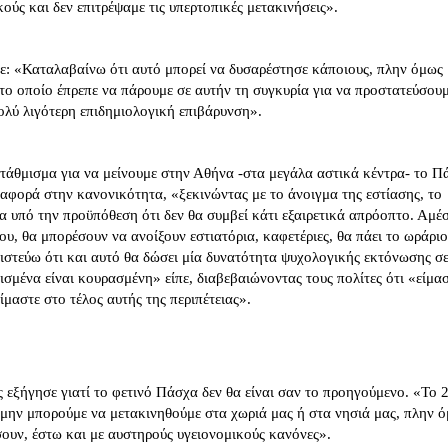
ούς και δεν επιτρέψαμε τις υπερτοπικές μετακινήσεις».
: «Καταλαβαίνω ότι αυτό μπορεί να δυσαρέστησε κάποιους, πλην όμως
το οποίο έπρεπε να πάρουμε σε αυτήν τη συγκυρία για να προστατεύσου
πολύ λιγότερη επιδημιολογική επιβάρυνση».
στάθμισμα για να μείνουμε στην Αθήνα -στα μεγάλα αστικά κέντρα- το Π
ναφορά στην κανονικότητα, «ξεκινώντας με το άνοιγμα της εστίασης, το
α υπό την προϋπόθεση ότι δεν θα συμβεί κάτι εξαιρετικά απρόοπτο. Αμέ
ου, θα μπορέσουν να ανοίξουν εστιατόρια, καφετέριες, θα πάει το ωράριο
 πιστεύω ότι και αυτό θα δώσει μία δυνατότητα ψυχολογικής εκτόνωσης σε
σμένα είναι κουρασμένη» είπε, διαβεβαιώνοντας τους πολίτες ότι «είμα
ίμαστε στο τέλος αυτής της περιπέτειας».
 εξήγησε γιατί το φετινό Πάσχα δεν θα είναι σαν το προηγούμενο. «Το 
 μην μπορούμε να μετακινηθούμε στα χωριά μας ή στα νησιά μας, πλην 
σουν, έστω και με αυστηρούς υγειονομικούς κανόνες».