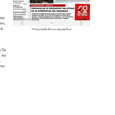
την
σκο,
κά
Τα
πρωτοσέλιδα
των
εφημερίδων
 «Τα
ς πω
.
νει