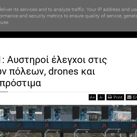
MOTIKA NEWS
ΒΡΑΒΕΥΣΗ ΣΥΜΜΕΤΕΧΟΝΤΩΝ ΣΧΟΛΕΙΩΝ ΣΤΟΝ ΤΟΠΙΚΟ 
eliver its services and to analyze traffic. Your IP address and us
ormance and security metrics to ensure quality of service, gener
buse.
ΙΟΙΚΗΣΗ
ΠΟΛΙΤΙΚΗ
ΟΙΚΟΝΟΜΙΑ
LIFESTYL
Ο
: Αυστηροί έλεγχοι στις
οι στις εξόδους των πόλεων, drones και τσουχτερά πρόστιμα
ν πόλεων, drones και
 πρόστιμα
A
+
A
-
Print
E