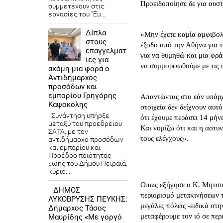
Προειδοποίησε δε για αυστ
συμμετέχουν στις
εργασίες του “Eu...
Δίπλα
«Μην έχετε καμία αμφιβολί
στους
έξοδο από την Αθήνα για τ
επαγγελματ
για να θυμηθώ και μια φρ
ίες για
να συμμορφωθούμε με τις υ
ακόμη μια φορά ο
Αντιδήμαρχος
προσόδων και
εμπορίου Γρηγόρης
Απαντώντας στο εάν υπάρχ
Καψοκόλης
στοιχεία δεν δείχνουν αυτ
Συνάντηση υπήρξε
ότι έχουμε περάσει 14 μήν
μεταξύ του προεδρείου
Και νομίζω ότι και η αστυν
ΣΑΤΑ, με τον
τους ελέγχους».
αντιδήμαρχο προσόδων
και εμπορίου και
Προέδρο ποιότητας
ζωής του Δήμου Πειραιά,
κύριο...
Οπως εξήγησε ο Κ. Μητσο
ΔΗΜΟΣ
περιορισμό μετακινήσεων τ
ΛΥΚΟΒΡΥΣΗΣ ΠΕΥΚΗΣ:
μεγάλες πόλεις -ειδικά στ
Δήμαρχος Τάσος
μεταφέρουμε τον ιό σε περ
Μαυρίδης «Με γοργό