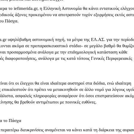
ρα το iefimerida.gr, η Ελληνική Αστυνομία θα κάνει εντατικούς ελέγχο
 οδικούς άξονες προκειμένου να αποτραπούν τυχόν εξορμήσεις εκτός αστ
του Πάσχα.
da.gr υψηλόβαθμη αστυνομική πηγή, τα μέτρα της ΕΛ.ΑΣ. για την περίοδ
κονται ακόμα σε προπαρασκευαστικό στάδιο- σε μεγάλο βαθμό θα θυμίζ
είναι προσαρμοσμένα ανάλογα με την επιδημιολογική κατάσταση κάθε
ρές διαφοροποιήσεις, ανάλογα με τις κατά τόπους Γενικές Περιφερειακές
ναι ότι οι έλεγχοι θα είναι ιδιαίτερα αυστηροί στα διόδια, ενώ ιδιαίτερη
 επικαλεστούν ότι πρέπει να μετακινηθούν σε άλλο νομό για λόγους υγεί
Μάλιστα, ασφαλείς πληροφορίες αναφέρουν ότι όσοι επιστρατεύσουν ακό
κίνησης θα βρεθούν αντιμέτωποι με ποινικές ευθύνες.
ια το Πάσχα
περαιτέρω διευκρινίσεις αναμένεται να κάνει κατά τη διάρκεια της αυρια