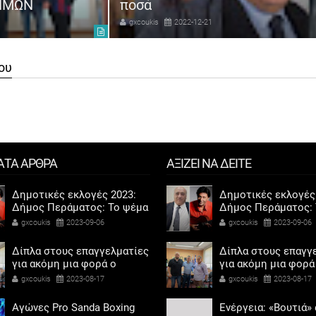
ΤΗΜΩΝ
ποσά
gxcoukis
2022-12-21
ου
ΑΤΑ ΑΡΘΡΑ
ΑΞΙΖΕΙ ΝΑ ΔΕΙΤΕ
Δημοτικές εκλογές 2023:
Δημοτικές εκλογές
Δήμος Περάματος: Το ψέμα
Δήμος Περάματος: 
τελικά έχει κοντά ποδάρια
τελικά έχει κοντά 
gxcoukis
2023-09-06
gxcoukis
2023-09-06
Δίπλα στους επαγγελματίες
Δίπλα στους επαγγ
για ακόμη μια φορά ο
για ακόμη μια φορά
Αντιδήμαρχος προσόδων
Αντιδήμαρχος προ
gxcoukis
2023-08-17
gxcoukis
2023-08-17
και εμπορίου Γρηγόρης
και εμπορίου Γρηγ
Καψοκόλης
Καψοκόλης
Αγώνες Pro Sanda Boxing
Ενέργεια: «Βουτιά»