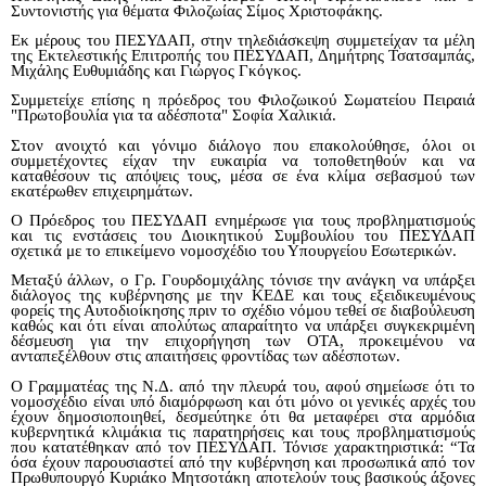
Συντονιστής για θέματα Φιλοζωίας Σίμος Χριστοφάκης.
Εκ μέρους του ΠΕΣΥΔΑΠ, στην τηλεδιάσκεψη συμμετείχαν τα μέλη
της Εκτελεστικής Επιτροπής του ΠΕΣΥΔΑΠ, Δημήτρης Τσατσαμπάς,
Μιχάλης Ευθυμιάδης και Γιώργος Γκόγκος.
Συμμετείχε επίσης η πρόεδρος του Φιλοζωικού Σωματείου Πειραιά
"Πρωτοβουλία για τα αδέσποτα" Σοφία Χαλικιά.
Στον ανοιχτό και γόνιμο διάλογο που επακολούθησε, όλοι οι
συμμετέχοντες είχαν την ευκαιρία να τοποθετηθούν και να
καταθέσουν τις απόψεις τους, μέσα σε ένα κλίμα σεβασμού των
εκατέρωθεν επιχειρημάτων.
Ο
Πρόεδρος του ΠΕΣΥΔΑΠ ενημέρωσε για τους προβληματισμούς
και τις ενστάσεις του Διοικητικού Συμβουλίου του ΠΕΣΥΔΑΠ
σχετικά με το επικείμενο νομοσχέδιο του Υπουργείου Εσωτερικών.
Μεταξύ άλλων, ο Γρ. Γουρδομιχάλης τόνισε την ανάγκη να υπάρξει
διάλογος της κυβέρνησης με την ΚΕΔΕ και τους εξειδικευμένους
φορείς της Αυτοδιοίκησης πριν το σχέδιο νόμου τεθεί σε διαβούλευση
καθώς και ότι είναι απολύτως απαραίτητο να υπάρξει συγκεκριμένη
δέσμευση για την επιχορήγηση των ΟΤΑ, προκειμένου να
ανταπεξέλθουν στις απαιτήσεις φροντίδας των αδέσποτων.
Ο Γραμματέας της Ν.Δ. από την πλευρά του, αφού σημείωσε ότι το
νομοσχέδιο είναι υπό διαμόρφωση και ότι μόνο οι γενικές αρχές του
έχουν δημοσιοποιηθεί, δεσμεύτηκε ότι θα μεταφέρει στα αρμόδια
κυβερνητικά κλιμάκια τις παρατηρήσεις και τους προβληματισμούς
που κατατέθηκαν από τον ΠΕΣΥΔΑΠ. Τόνισε χαρακτηριστικά: “Τα
όσα έχουν παρουσιαστεί από την κυβέρνηση και προσωπικά από τον
Πρωθυπουργό Κυριάκο Μητσοτάκη αποτελούν τους βασικούς άξονες