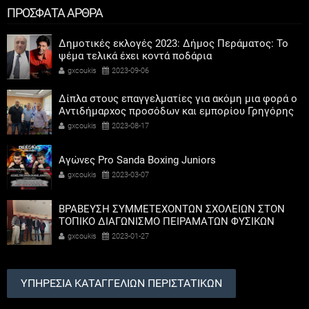
ΠΡΟΣΦΑΤΑ ΑΡΘΡΑ
Δημοτικές εκλογές 2023: Δήμος Περάματος: Το
ψέμα τελικά έχει κοντά ποδάρια
gxcoukis
2023-09-06
Δίπλα στους επαγγελματίες για ακόμη μια φορά ο
Αντιδήμαρχος προσόδων και εμπορίου Γρηγόρης
Καψοκόλης
gxcoukis
2023-08-17
Αγώνες Pro Sanda Boxing Juniors
gxcoukis
2023-03-07
ΒΡΑΒΕΥΣΗ ΣΥΜΜΕΤΕΧΟΝΤΩΝ ΣΧΟΛΕΙΩΝ ΣΤΟΝ
ΤΟΠΙΚΟ ΔΙΑΓΩΝΙΣΜΟ ΠΕΙΡΑΜΑΤΩΝ ΦΥΣΙΚΩΝ
ΕΠΙΣΤΗΜΩΝ
gxcoukis
2023-01-27
ΥΠΗΡΕΣΙΑ ΚΑΤΑΓΓΕΛΙΩΝ ΠΕΡΙΣΤΑΤΙΚΩΝ