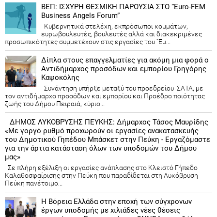
ΒΕΠ: ΙΣΧΥΡΗ ΘΕΣΜΙΚΗ ΠΑΡΟΥΣΙΑ ΣΤΟ “Euro-FEM
Business Angels Forum”
Κυβερνητικά στελέχη, εκπρόσωποι κομμάτων,
ευρωβουλευτές, βουλευτές αλλά και διακεκριμένες
προσωπικότητες συμμετέχουν στις εργασίες του “Eu...
Δίπλα στους επαγγελματίες για ακόμη μια φορά ο
Αντιδήμαρχος προσόδων και εμπορίου Γρηγόρης
Καψοκόλης
Συνάντηση υπήρξε μεταξύ του προεδρείου ΣΑΤΑ, με
τον αντιδήμαρχο προσόδων και εμπορίου και Προέδρο ποιότητας
ζωής του Δήμου Πειραιά, κύριο...
ΔΗΜΟΣ ΛΥΚΟΒΡΥΣΗΣ ΠΕΥΚΗΣ: Δήμαρχος Τάσος Μαυρίδης
«Με γοργό ρυθμό προχωρούν οι εργασίες ανακατασκευής
του Δημοτικού Γηπέδου Μπάσκετ στην Πεύκη - Εργαζόμαστε
για την άρτια κατάσταση όλων των υποδομών του Δήμου
μας»
Σε πλήρη εξέλιξη οι εργασίες ανάπλασης στο Κλειστό Γήπεδο
Καλαθοσφαίρισης στην Πεύκη που παραδίδεται στη Λυκόβρυση
Πεύκη πανέτοιμο...
Η Βόρεια Ελλάδα στην εποχή των σύγχρονων
έργων υποδομής με χιλιάδες νέες θέσεις