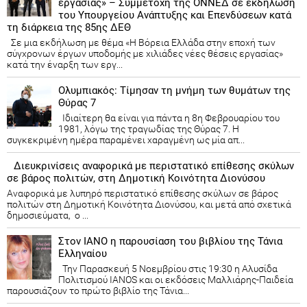
εργασίας» – Συμμετοχή της ΟΝΝΕΔ σε εκδήλωση
του Υπουργείου Ανάπτυξης και Επενδύσεων κατά
τη διάρκεια της 85ης ΔΕΘ
Σε μια εκδήλωση με θέμα «Η Βόρεια Ελλάδα στην εποχή των
σύγχρονων έργων υποδομής με χιλιάδες νέες θέσεις εργασίας»
κατά την έναρξη των εργ...
Ολυμπιακός: Τίμησαν τη μνήμη των θυμάτων της
Θύρας 7
Ιδιαίτερη θα είναι για πάντα η 8η Φεβρουαρίου του
1981, λόγω της τραγωδίας της Θύρας 7. Η
συγκεκριμένη ημέρα παραμένει χαραγμένη ως μία απ...
Διευκρινίσεις αναφορικά με περιστατικό επίθεσης σκύλων
σε βάρος πολιτών, στη Δημοτική Κοινότητα Διονύσου
Αναφορικά με λυπηρό περιστατικό επίθεσης σκύλων σε βάρος
πολιτών στη Δημοτική Κοινότητα Διονύσου, και μετά από σχετικά
δημοσιεύματα, ο ...
Στον ΙΑΝΟ η παρουσίαση του βιβλίου της Τάνια
Ελληναίου
Την Παρασκευή 5 Νοεμβρίου στις 19:30 η Αλυσίδα
Πολιτισμού IANOS και οι εκδόσεις Μαλλιάρης-Παιδεία
παρουσιάζουν το πρώτο βιβλίο της Τάνια...