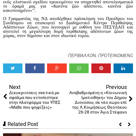
ενός ολιστικού σχεδίου προκειμένου να υπηρετηθεί αποτελεσματικά
το όραμά μας για «Κανένα ζώο αδέσποτο, κανένα ζώο
κακοποιημένο»”.
Ο Γραμματέας της ΝΔ αποδέχθηκε πρόσκληση του Προέδρου του
Συνδέσμου να επισκεφτεί το Διαδημοτικό Κέντρο Περίθαλψης
Αδέσποτων Ζώων, που λειτουργεί με ευθύνη του ΠΕΣΥΔΑΠ και
αποτελεί τη μεγαλύτερη δομή περίθαλψης αδέσποτων ζώων της
χώρας, στον δημόσιο και στον ιδιωτικό τομέα.
ΠΕΡΙΒΑΛΛΟΝ
,
ΠΡΟΤΕΙΝΟΜΕΝΟ
Tweet
Share
Share
Share
Share
Share
0
Next
Previous
Διευκρινίσεις σχετικά με
Αναβαθμισμένη η «Κοινωνική
σφάλμα που εντοπίστηκε
Ιματιοθήκη» του Δήμου
στην πλατφόρμα του ΥΠΕΣ
Διονύσου, σε νέο χώρο επί
«Μάθε που ψηφίζεις»
της Λ.Κοιμήσεως Θεοτόκου
26-28 στον Άγιο Στέφανο
Related Post