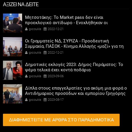
ΑΞΙΖΕΙ ΝΑ ΔΕΙΤΕ
Μητσοτάκης: Το Market pass δεν είναι
προεκλογικό αντίδωρο - Ενοχλήθηκαν οι
αριστεροί του χαβιαριού
gxcoukis
2022-12-21
Οι Γραμματείς ΝΔ, ΣΥΡΙΖΑ - Προοδευτική
Συμμαχία, ΠΑΣΟΚ - Κίνημα Αλλαγής «μαζί» για τη
συμμετοχή των γυναικών στην πολιτική
gxcoukis
2022-12-21
Δημοτικές εκλογές 2023: Δήμος Περάματος: Το
ψέμα τελικά έχει κοντά ποδάρια
gxcoukis
2023-09-06
Δίπλα στους επαγγελματίες για ακόμη μια φορά ο
Αντιδήμαρχος προσόδων και εμπορίου Γρηγόρης
Καψοκόλης
gxcoukis
2023-08-17
ΔΙΑΦΗΜΙΣΤΕΙΤΕ ΜΕ ΑΡΘΡΑ ΣΤΟ ΠΑΡΑΔΗΜΟΤΙΚΑ