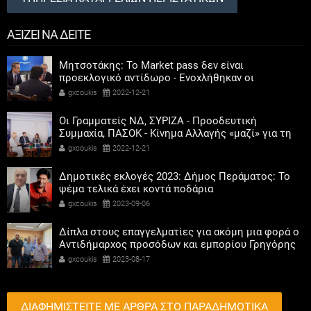
ΑΞΙΖΕΙ ΝΑ ΔΕΙΤΕ
Μητσοτάκης: Το Market pass δεν είναι
προεκλογικό αντίδωρο - Ενοχλήθηκαν οι
αριστεροί του χαβιαριού
gxcoukis
2022-12-21
Οι Γραμματείς ΝΔ, ΣΥΡΙΖΑ - Προοδευτική
Συμμαχία, ΠΑΣΟΚ - Κίνημα Αλλαγής «μαζί» για τη
συμμετοχή των γυναικών στην πολιτική
gxcoukis
2022-12-21
Δημοτικές εκλογές 2023: Δήμος Περάματος: Το
ψέμα τελικά έχει κοντά ποδάρια
gxcoukis
2023-09-06
Δίπλα στους επαγγελματίες για ακόμη μια φορά ο
Αντιδήμαρχος προσόδων και εμπορίου Γρηγόρης
Καψοκόλης
gxcoukis
2023-08-17
ΔΙΑΦΗΜΙΣΤΕΙΤΕ ΜΕ ΑΡΘΡΑ ΣΤΟ ΠΑΡΑΔΗΜΟΤΙΚΑ