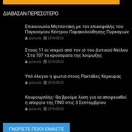
ΔΙΑΒΑΣΑΝ ΠΕΡΙΣΣΟΤΕΡΟ
Επικοινωνία Μητσοτάκη με τον επικεφαλής του
Παγκοσμίου Κέντρου Παρακολούθησης Πυρκαγιών
gxcoukis
2018-08-23
Στους 11 οι νεκροί από τον ιό του Δυτικού Νείλου
- Στα 107 τα κρούσματα της λοίμωξης
gxcoukis
2018-08-23
Υπό έλεγχο η φωτιά στους Ραχτάδες Κέρκυρας
gxcoukis
2018-08-23
Κουρουμπλής: Θα βρούμε λύση για να αποφευχθεί
η απεργία της ΠΝΟ στις 3 Σεπτεμβρίου
gxcoukis
2018-08-23
ΓΝΩΡΙΣΤΕ ΠΟΙΟΙ ΕΙΜΑΣΤΕ