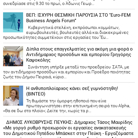
συνεδρίασε στις 9.30 το πρωί, ο Άδωνις Γεωρ...
ΒΕΠ: ΙΣΧΥΡΗ ΘΕΣΜΙΚΗ ΠΑΡΟΥΣΙΑ ΣΤΟ “Euro-FEM
Business Angels Forum”
Κυβερνητικά στελέχη, εκπρόσωποι κομμάτων,
ευρωβουλευτές, βουλευτές αλλά και διακεκριμένες
προσωπικότητες συμμετέχουν στις εργασίες του “Eu...
Δίπλα στους επαγγελματίες για ακόμη μια φορά ο
Αντιδήμαρχος προσόδων και εμπορίου Γρηγόρης
Καψοκόλης
Συνάντηση υπήρξε μεταξύ του προεδρείου ΣΑΤΑ, με
τον αντιδήμαρχο προσόδων και εμπορίου και Προέδρο ποιότητας
ζωής του Δήμου Πειραιά, κύριο...
Η ανθυποπλοίαρχος κάνει σεξ γυμνόστηθη!
(ΒΙΝΤΕΟ)
Τη θυμάστε την όμορφη ηθοποιό που είχε
πρωταγωνιστήσει στην επιτυχημένη σειρά του Alpha,
«Θα σε δω στο πλοίο»; Δείτε την, χωρίς τα ρ...
ΔΗΜΟΣ ΛΥΚΟΒΡΥΣΗΣ ΠΕΥΚΗΣ: Δήμαρχος Τάσος Μαυρίδης
«Με γοργό ρυθμό προχωρούν οι εργασίες ανακατασκευής
του Δημοτικού Γηπέδου Μπάσκετ στην Πεύκη - Εργαζόμαστε