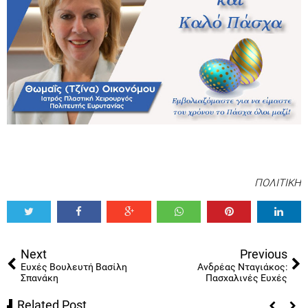
ΠΟΛΙΤΙΚΗ
Tweet
Share
Share
Share
Share
Share
0
Next
Previous
Ευχές Βουλευτή Βασίλη
Ανδρέας Νταγιάκος:
Σπανάκη
Πασχαλινές Ευχές
Related Post