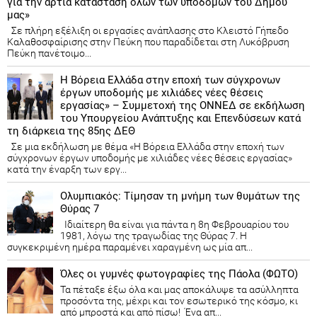
για την άρτια κατάσταση όλων των υποδομών του Δήμου
μας»
Σε πλήρη εξέλιξη οι εργασίες ανάπλασης στο Κλειστό Γήπεδο
Καλαθοσφαίρισης στην Πεύκη που παραδίδεται στη Λυκόβρυση
Πεύκη πανέτοιμο...
Η Βόρεια Ελλάδα στην εποχή των σύγχρονων
έργων υποδομής με χιλιάδες νέες θέσεις
εργασίας» – Συμμετοχή της ΟΝΝΕΔ σε εκδήλωση
του Υπουργείου Ανάπτυξης και Επενδύσεων κατά
τη διάρκεια της 85ης ΔΕΘ
Σε μια εκδήλωση με θέμα «Η Βόρεια Ελλάδα στην εποχή των
σύγχρονων έργων υποδομής με χιλιάδες νέες θέσεις εργασίας»
κατά την έναρξη των εργ...
Ολυμπιακός: Τίμησαν τη μνήμη των θυμάτων της
Θύρας 7
Ιδιαίτερη θα είναι για πάντα η 8η Φεβρουαρίου του
1981, λόγω της τραγωδίας της Θύρας 7. Η
συγκεκριμένη ημέρα παραμένει χαραγμένη ως μία απ...
Όλες οι γυμνές φωτογραφίες της Πάολα (ΦΩΤΟ)
Τα πέταξε έξω όλα και μας αποκάλυψε τα ασύλληπτα
προσόντα της, μέχρι και τον εσωτερικό της κόσμο, κι
από μπροστά και από πίσω! Ένα απ...