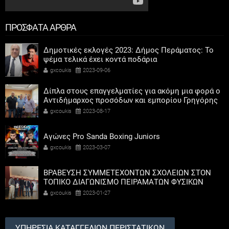
ΠΡΟΣΦΑΤΑ ΑΡΘΡΑ
Δημοτικές εκλογές 2023: Δήμος Περάματος: Το
ψέμα τελικά έχει κοντά ποδάρια
gxcoukis
2023-09-06
Δίπλα στους επαγγελματίες για ακόμη μια φορά ο
Αντιδήμαρχος προσόδων και εμπορίου Γρηγόρης
Καψοκόλης
gxcoukis
2023-08-17
Αγώνες Pro Sanda Boxing Juniors
gxcoukis
2023-03-07
ΒΡΑΒΕΥΣΗ ΣΥΜΜΕΤΕΧΟΝΤΩΝ ΣΧΟΛΕΙΩΝ ΣΤΟΝ
ΤΟΠΙΚΟ ΔΙΑΓΩΝΙΣΜΟ ΠΕΙΡΑΜΑΤΩΝ ΦΥΣΙΚΩΝ
ΕΠΙΣΤΗΜΩΝ
gxcoukis
2023-01-27
ΥΠΗΡΕΣΙΑ ΚΑΤΑΓΓΕΛΙΩΝ ΠΕΡΙΣΤΑΤΙΚΩΝ