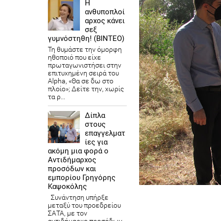
Η
ανθυποπλοί
αρχος κάνει
σεξ
γυμνόστηθη! (ΒΙΝΤΕΟ)
Τη θυμάστε την όμορφη
ηθοποιό που είχε
πρωταγωνιστήσει στην
επιτυχημένη σειρά του
Alpha, «Θα σε δω στο
πλοίο»; Δείτε την, χωρίς
τα ρ...
Δίπλα
στους
επαγγελματ
ίες για
ακόμη μια φορά ο
Αντιδήμαρχος
προσόδων και
εμπορίου Γρηγόρης
Καψοκόλης
Συνάντηση υπήρξε
μεταξύ του προεδρείου
ΣΑΤΑ, με τον