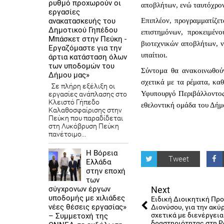
ρυθμό προχωρούν οι
αποβλήτων, ενώ ταυτόχρον
εργασίες
ανακατασκευής του
Επιπλέον, προγραμματίζετ
Δημοτικού Γηπέδου
επιστημόνων, προκειμένο
Μπάσκετ στην Πεύκη -
βιοτεχνικών αποβλήτων, ν
Εργαζόμαστε για την
υπαίτιοι.
άρτια κατάσταση όλων
των υποδομών του
Σύντομα θα ανακοινωθούν 
Δήμου μας»
σχετικά με τα ρέματα, κα
Σε πλήρη εξέλιξη οι
Υφυπουργό Περιβάλλοντος,
εργασίες ανάπλασης στο
Κλειστό Γήπεδο
εθελοντική ομάδα του Δήμ
Καλαθοσφαίρισης στην
Πεύκη που παραδίδεται
στη Λυκόβρυση Πεύκη
πανέτοιμο...
Η Βόρεια
Tweet
Ελλάδα
στην εποχή
των
σύγχρονων έργων
Next
υποδομής με χιλιάδες
Ειδική Διοικητική Πρ
νέες θέσεις εργασίας»
Διονύσου, για την α
σχετικά με διενέργει
– Συμμετοχή της
δραστηριότητας στη 