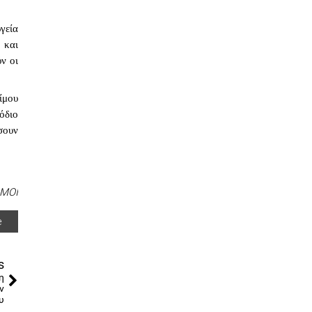
εία 
και 
 οι 
μου 
διο 
ουν 
ΜΟΙ
e
s
η
ν
υ