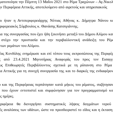
ματοποίησε την Πέμπτη 13 Μαΐου 2021 στο Ρέμα Τραχώνων – Αγ.Νικολ
ν Περιφέρεια Αττικής, αποτελούμενο από αιρετούς και υπηρεσιακούς 
ου ήταν η Αντιπεριφερειάρχης Νότιας Αθήνας κ. Δήμητρα Νάνου κα
ριφερειακός Σύμβουλος κ. Θανάσης Κατσιγιάννης.
ια της συνεργασίας που έχει ήδη ξεκινήσει μεταξύ του Δήμου Αλίμου και
ε στόχο την προστασία και την περιβαλλοντική ανάδειξη του Ρέμα
των ρεμάτων του Αλίμου.
ας Κονδύλης ενημέρωσε και επί τόπου τους εκπροσώπους της Περιφέρε
ς από 23.4.2021 Μηνυτήριας Αναφοράς του προς τον Εισαγγε
υς Επιθεωρητές Περιβάλλοντος σχετικά με τη ρύπανση στο Ρέμα 
α Αττικής για τη συνεχή συνεργασία της και το διαρκές της ενδιαφέρον 
και της Περιφέρειας περπάτησαν κατά μήκος του ρέματος, συζήτησαν 
 που έχουν εντοπιστεί και συμφώνησαν για τον προγραμματισμό κοι
ς ημέρες.
έρεια θα διενεργήσει συστηματικές λήψεις δειγμάτων νερού 
ς αναλύσεις των υδάτων, ώστε να προσδιοριστεί το είδος και η έκταση 