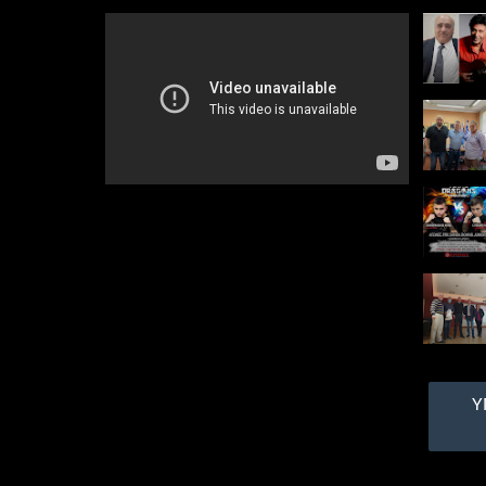
Διευκρινίσεις
αναφορικά με
περιστατικό επίθεσης
σκύλων σε βάρος
πολιτών, στη
Δημοτική Κοινότητα
Διονύσου
Αναφορικά με λυπηρό
περιστατικό επίθεσης
σκύλων σε βάρος
πολιτών στη Δημοτική
Κοινότητα Διονύσου, και
μετά από σχετικά
δημοσιεύματα, ο ...
Ο Σαρκοζί
αποκαλύπτει τους
«καυτούς» διαλόγους
με τη Μέρκελ για την
ελληνική κρίση!
Υ
Τους «καυτούς
διαλόγους» που είχε με
τη Γερμανίδα
Καγκελάριο, Άγγελα