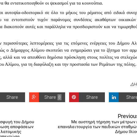
α θα εντατικοποιηθούν οι ψεκασμοί για τα κουνούπια.
αι αυτοψία-οδοιπορικό σε όλο το μήκος του ρέματος από ειδικά συνεργ
υ να εντοπιστούν τυχόν παράνομες συνδέσεις ακαθάρτων οικιακών 
α διακοπούν αυτές και παράλληλα να προσδιοριστούν και να τιμωρηθούν
περισσότερες λεπτομέρειες για τις επόμενες ενέργειες του Δήμου Αλί
θώς ο Δήμαρχος Αλίμου σκοπεύει να ενημερώσει για το ζήτημα τον αρμό
 αλλά και να απευθύνει δημόσια πρόσκληση στους πολίτες να στελεχώσ
ου Αλίμου, για τη διαφύλαξη και την προστασία των Ρεμάτων της πόλης.
ΔΗ
Share
Share
Share
Shar
0
Previou
οσφυγή του Δήμου
Με αυστηρή τήρηση των μέτρων 
κύρωση αποφάσεων
επαναλειτουργία των παιδικών σταθμώ
α λατομικής
Δήμου Ιλίο
Ραπεντώσα