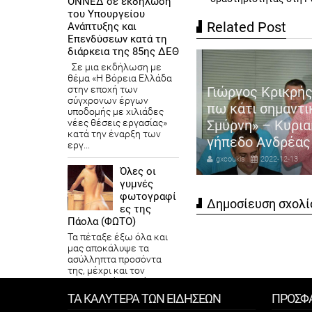
ΟΝΝΕΔ σε εκδήλωση
του Υπουργείου
Related Post
Ανάπτυξης και
Επενδύσεων κατά τη
διάρκεια της 85ης ΔΕΘ
Σε μια εκδήλωση με
θέμα «Η Βόρεια Ελλάδα
ιστουγεννιάτικη Συναυλία
στην εποχή των
Γιώργος Κρικρής
σύγχρονων έργων
υ Δήμου Βάρης Βούλας
πω κάτι σημαντι
υποδομής με χιλιάδες
υλιαγμένης με κορυφαίους
νέες θέσεις εργασίας»
Σμύρνη» – Κυρια
κατά την έναρξη των
λλιτέχνες
γήπεδο Ανδρέας
εργ...
coukis
2022-12-21
gxcoukis
2022-12-13
Όλες οι
γυμνές
φωτογραφί
Δημοσίευση σχολί
ες της
Πάολα (ΦΩΤΟ)
Τα πέταξε έξω όλα και
μας αποκάλυψε τα
ασύλληπτα προσόντα
της, μέχρι και τον
εσωτερικό της κόσμο, κι
από μπροστά και από
ΤΑ ΚΑΛΥΤΕΡΑ ΤΩΝ ΕΙΔΗΣΕΩΝ
ΠΡΟΣΦ
πίσω! Ένα απ...