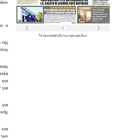
άου 
ι ο 
Τα
πρωτοσέλιδα
των
εφημερίδων
 της 
τος 
ιας 
λέα 
και 
για 
για 
νής 
και 
των 