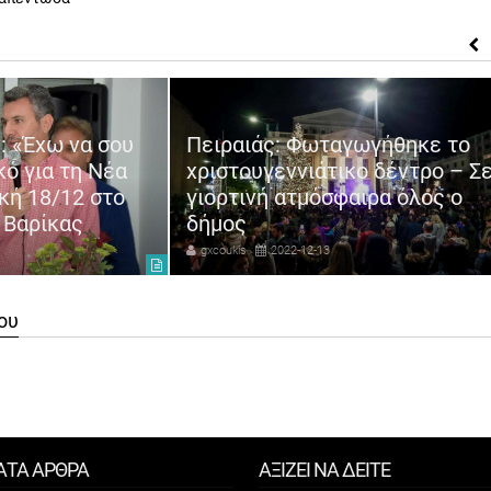
: «Έχω να σου
Πειραιάς: Φωταγωγήθηκε το
κό για τη Νέα
χριστουγεννιάτικο δέντρο – Σ
κή 18/12 στο
γιορτινή ατμόσφαιρα όλος ο
 Βαρίκας
δήμος
gxcoukis
2022-12-13
ου
ΑΤΑ ΑΡΘΡΑ
ΑΞΙΖΕΙ ΝΑ ΔΕΙΤΕ