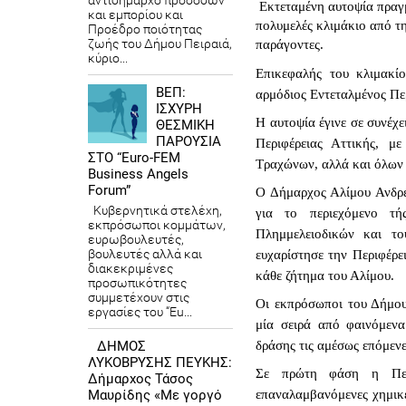
αντιδήμαρχο προσόδων
Εκτεταμένη αυτοψία πραγ
και εμπορίου και
πολυμελές κλιμάκιο από τη
Προέδρο ποιότητας
ζωής του Δήμου Πειραιά,
παράγοντες.
κύριο...
Επικεφαλής του κλιμακί
ΒΕΠ:
αρμόδιος Εντεταλμένος Πε
ΙΣΧΥΡΗ
Η αυτοψία έγινε σε συνέχε
ΘΕΣΜΙΚΗ
ΠΑΡΟΥΣΙΑ
Περιφέρειας Αττικής, μ
ΣΤΟ “Euro-FEM
Τραχώνων, αλλά και όλων 
Business Angels
Forum”
Ο Δήμαρχος Αλίμου Ανδρέ
Κυβερνητικά στελέχη,
για το περιεχόμενο τή
εκπρόσωποι κομμάτων,
Πλημμελειοδικών και το
ευρωβουλευτές,
βουλευτές αλλά και
ευχαρίστησε την Περιφέρει
διακεκριμένες
κάθε ζήτημα του Αλίμου.
προσωπικότητες
συμμετέχουν στις
Οι εκπρόσωποι του Δήμου 
εργασίες του “Eu...
μία σειρά από φαινόμενα
ΔΗΜΟΣ
δράσης τις αμέσως επόμενε
ΛΥΚΟΒΡΥΣΗΣ ΠΕΥΚΗΣ:
Σε πρώτη φάση η Περιφ
Δήμαρχος Τάσος
Μαυρίδης «Με γοργό
επαναλαμβανόμενες χημικέ