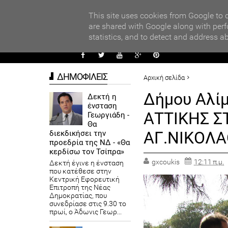
PARADI
ΧΟΛΕΙΩΝ ΣΤΟΝ ΤΟΠΙΚΟ ΔΙΑΓΩΝΙΣΜΟ ΠΕΙΡΑΜΑΤΩΝ ΦΥΣΙΚΩΝ ΕΠΙΣΤ
This site uses cookies from Google to d
are shared with Google along with perf
statistics, and to detect and address a
ΑΥΤΟΔ
ΔΗΜΟΦΙΛΕΙΣ
Αρχική σελίδα
ΔΗΜΟΙ
Δήμου Αλίμου - Α
Δήμου Αλί
Δεκτή η
ένσταση
ΑΤΤΙΚΗΣ Σ
Γεωργιάδη -
Θα
ΑΓ.ΝΙΚΟΛ
διεκδικήσει την
προεδρία της ΝΔ - «Θα
κερδίσω τον Τσίπρα»
gxcoukis
12:11 π.μ.
Δεκτή έγινε η ένσταση
που κατέθεσε στην
Κεντρική Εφορευτική
Επιτροπή της Νέας
Δημοκρατίας, που
συνεδρίασε στις 9.30 το
πρωί, ο Άδωνις Γεωρ...