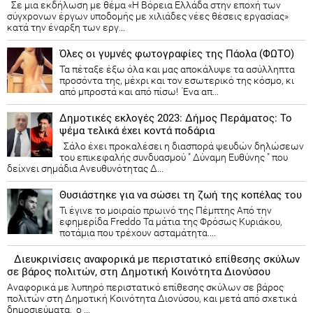
Σε μια εκδήλωση με θέμα «Η Βόρεια Ελλάδα στην εποχή των
σύγχρονων έργων υποδομής με χιλιάδες νέες θέσεις εργασίας»
κατά την έναρξη των εργ...
Όλες οι γυμνές φωτογραφίες της Πάολα (ΦΩΤΟ)
Τα πέταξε έξω όλα και μας αποκάλυψε τα ασύλληπτα
προσόντα της, μέχρι και τον εσωτερικό της κόσμο, κι
από μπροστά και από πίσω! Ένα απ...
Δημοτικές εκλογές 2023: Δήμος Περάματος: Το
ψέμα τελικά έχει κοντά ποδάρια
Σάλο έχει προκαλέσει η διασπορά ψευδών δηλώσεων
του επικεφαλής συνδυασμού " Δύναμη Ευθύνης " που
δείχνει σημάδια Ανευθυνότητας Δ...
Θυσιάστηκε για να σώσει τη ζωή της κοπέλας του
Τι έγινε το μοιραίο πρωινό της Πέμπτης Από την
εφημερίδα Freddo Τα μάτια της Φρόσως Κυριάκου,
ποτάμια που τρέχουν ασταμάτητα....
Διευκρινίσεις αναφορικά με περιστατικό επίθεσης σκύλων
σε βάρος πολιτών, στη Δημοτική Κοινότητα Διονύσου
Αναφορικά με λυπηρό περιστατικό επίθεσης σκύλων σε βάρος
πολιτών στη Δημοτική Κοινότητα Διονύσου, και μετά από σχετικά
δημοσιεύματα, ο ...