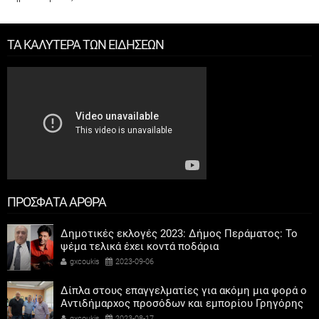
ΤΑ ΚΑΛΥΤΕΡΑ ΤΩΝ ΕΙΔΗΣΕΩΝ
ΠΡΟΣΦΑΤΑ ΑΡΘΡΑ
Δημοτικές εκλογές 2023: Δήμος Περάματος: Το
ψέμα τελικά έχει κοντά ποδάρια
gxcoukis
2023-09-06
Δίπλα στους επαγγελματίες για ακόμη μια φορά ο
Αντιδήμαρχος προσόδων και εμπορίου Γρηγόρης
Καψοκόλης
gxcoukis
2023-08-17