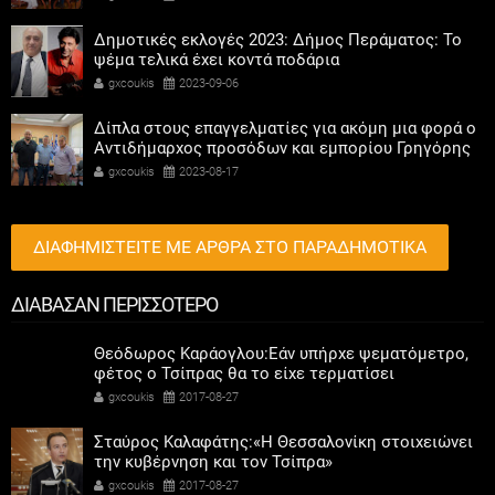
Δημοτικές εκλογές 2023: Δήμος Περάματος: Το
ψέμα τελικά έχει κοντά ποδάρια
gxcoukis
2023-09-06
Δίπλα στους επαγγελματίες για ακόμη μια φορά ο
Αντιδήμαρχος προσόδων και εμπορίου Γρηγόρης
Καψοκόλης
gxcoukis
2023-08-17
ΔΙΑΦΗΜΙΣΤΕΙΤΕ ΜΕ ΑΡΘΡΑ ΣΤΟ ΠΑΡΑΔΗΜΟΤΙΚΑ
ΔΙΑΒΑΣΑΝ ΠΕΡΙΣΣΟΤΕΡΟ
Θεόδωρος Καράογλου:Εάν υπήρχε ψεματόμετρο,
φέτος ο Τσίπρας θα το είχε τερματίσει
gxcoukis
2017-08-27
Σταύρος Καλαφάτης:«Η Θεσσαλονίκη στοιχειώνει
την κυβέρνηση και τον Τσίπρα»
gxcoukis
2017-08-27