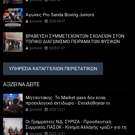
Αγώνες Pro Sanda Boxing Juniors
gxcoukis
2023-03-07
ΒΡΑΒΕΥΣΗ ΣΥΜΜΕΤΕΧΟΝΤΩΝ ΣΧΟΛΕΙΩΝ ΣΤΟΝ
ΤΟΠΙΚΟ ΔΙΑΓΩΝΙΣΜΟ ΠΕΙΡΑΜΑΤΩΝ ΦΥΣΙΚΩΝ
ΕΠΙΣΤΗΜΩΝ
gxcoukis
2023-01-27
ΥΠΗΡΕΣΙΑ ΚΑΤΑΓΓΕΛΙΩΝ ΠΕΡΙΣΤΑΤΙΚΩΝ
ΑΞΙΖΕΙ ΝΑ ΔΕΙΤΕ
Μητσοτάκης: Το Market pass δεν είναι
προεκλογικό αντίδωρο - Ενοχλήθηκαν οι
αριστεροί του χαβιαριού
gxcoukis
2022-12-21
Οι Γραμματείς ΝΔ, ΣΥΡΙΖΑ - Προοδευτική
Συμμαχία, ΠΑΣΟΚ - Κίνημα Αλλαγής «μαζί» για τη
συμμετοχή των γυναικών στην πολιτική
gxcoukis
2022-12-21