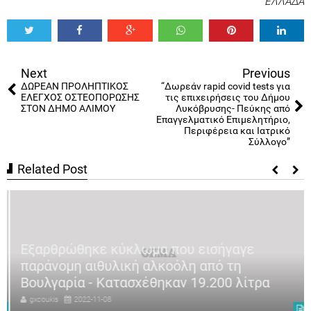
ΕΛΛΑΔΑ
Tweet
Share
Share
Share
Share
Share
0
Next
Previous
ΔΩΡΕΑΝ ΠΡΟΛΗΠΤΙΚΟΣ
“Δωρεάν rapid covid tests για
ΕΛΕΓΧΟΣ ΟΣΤΕΟΠΟΡΩΣΗΣ
τις επιχειρήσεις του Δήμου
ΣΤΟΝ ΔΗΜΟ ΑΛΙΜΟΥ
Λυκόβρυσης- Πεύκης από
Επαγγελματικό Επιμελητήριο,
Περιφέρεια και Ιατρικό
Σύλλογο”
Related Post
Εξαρθρώθηκε κύκλωμα που εισήγαγε
παράνομη αιθυλική αλκοόλη από τη
Βουλγαρία - Κατασχέθηκαν 19.200 λίτρα
gxcoukis
2022-11-08