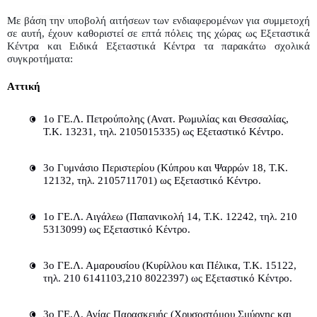
Μ
ε βάση την 
υποβολή αιτήσεων των ενδιαφερομένων για συμμετοχή 
σε αυτή, έχουν καθοριστεί σε επτά πόλεις της χώρας ως Εξεταστικά 
Κέντρα και Ειδικά Εξεταστικά Κέντρα τα παρακάτω σχολικά 
συγκροτήματα:
Αττική
1ο ΓΕ.Λ. Πετρούπολης (Ανατ. Ρωμυλίας και Θεσσαλίας, 
Τ.Κ. 13231, τηλ. 2105015335) ως Εξεταστικό Κέντρο.
3ο Γυμνάσιο Περιστερίου (Κύπρου και Ψαρρών 18, Τ.Κ. 
12132, τηλ. 2105711701) ως Εξεταστικό Κέντρο.
1ο ΓΕ.Λ. Αιγάλεω (Παπανικολή 14, Τ.Κ. 12242, τηλ. 210 
5313099) ως Εξεταστικό Κέντρο.
3ο ΓΕ.Λ. Αμαρουσίου (Κυρίλλου και Πέλικα, Τ.Κ. 15122, 
τηλ. 210 6141103,210 8022397) ως Εξεταστικό Κέντρο.
3ο ΓΕ.Λ. Αγίας Παρασκευής (Χρυσοστόμου Σμύρνης και 