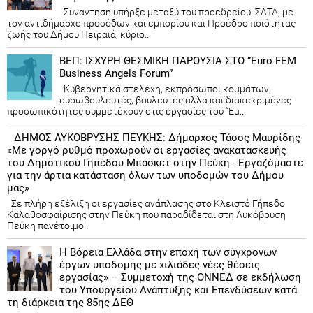
Συνάντηση υπήρξε μεταξύ του προεδρείου ΣΑΤΑ, με
τον αντιδήμαρχο προσόδων και εμπορίου και Προέδρο ποιότητας
ζωής του Δήμου Πειραιά, κύριο...
ΒΕΠ: ΙΣΧΥΡΗ ΘΕΣΜΙΚΗ ΠΑΡΟΥΣΙΑ ΣΤΟ “Euro-FEM
Business Angels Forum”
Κυβερνητικά στελέχη, εκπρόσωποι κομμάτων,
ευρωβουλευτές, βουλευτές αλλά και διακεκριμένες
προσωπικότητες συμμετέχουν στις εργασίες του “Eu...
ΔΗΜΟΣ ΛΥΚΟΒΡΥΣΗΣ ΠΕΥΚΗΣ: Δήμαρχος Τάσος Μαυρίδης
«Με γοργό ρυθμό προχωρούν οι εργασίες ανακατασκευής
του Δημοτικού Γηπέδου Μπάσκετ στην Πεύκη - Εργαζόμαστε
για την άρτια κατάσταση όλων των υποδομών του Δήμου
μας»
Σε πλήρη εξέλιξη οι εργασίες ανάπλασης στο Κλειστό Γήπεδο
Καλαθοσφαίρισης στην Πεύκη που παραδίδεται στη Λυκόβρυση
Πεύκη πανέτοιμο...
Η Βόρεια Ελλάδα στην εποχή των σύγχρονων
έργων υποδομής με χιλιάδες νέες θέσεις
εργασίας» – Συμμετοχή της ΟΝΝΕΔ σε εκδήλωση
του Υπουργείου Ανάπτυξης και Επενδύσεων κατά
τη διάρκεια της 85ης ΔΕΘ