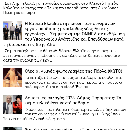
Σε πλήρη εξέλιξη οι εργασίες ανάπλασης στο Κλειστό Γήπεδο
Καλαθοσφαίρισης στην Πεύκη που παραδίδεται στη Λυκόβρυση
Πεύκη πανέτοιμο...
Η Βόρεια Ελλάδα στην εποχή των σύγχρονων
έργων υποδομής με χιλιάδες νέες θέσεις
εργασίας» – Συμμετοχή της ΟΝΝΕΔ σε εκδήλωση
του Υπουργείου Ανάπτυξης και Επενδύσεων κατά
τη διάρκεια της 85ης ΔΕΘ
Σε μια εκδήλωση με θέμα «Η Βόρεια Ελλάδα στην εποχή των
σύγχρονων έργων υποδομής με χιλιάδες νέες θέσεις εργασίας»
κατά την έναρξη των εργ...
Όλες οι γυμνές φωτογραφίες της Πάολα (ΦΩΤΟ)
Τα πέταξε έξω όλα και μας αποκάλυψε τα ασύλληπτα
προσόντα της, μέχρι και τον εσωτερικό της κόσμο, κι
από μπροστά και από πίσω! Ένα απ...
Δημοτικές εκλογές 2023: Δήμος Περάματος: Το
ψέμα τελικά έχει κοντά ποδάρια
Σάλο έχει προκαλέσει η διασπορά ψευδών δηλώσεων
του επικεφαλής συνδυασμού " Δύναμη Ευθύνης " που
δείχνει σημάδια Ανευθυνότητας Δ...
Θυσιάστηκε για να σώσει τη ζωή της κοπέλας του