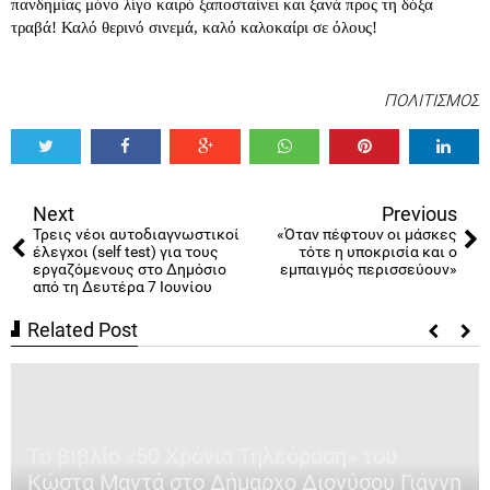
πανδημίας μόνο λίγο καιρό ξαποσταίνει και ξανά προς τη δόξα 
τραβά! Καλό θερινό σινεμά, καλό καλοκαίρι σε όλους!
ΠΟΛΙΤΙΣΜΟΣ
Tweet
Share
Share
Share
Share
Share
0
Next
Previous
Τρεις νέοι αυτοδιαγνωστικοί
«Όταν πέφτουν οι μάσκες
έλεγχοι (self test) για τους
τότε η υποκρισία και ο
εργαζόμενους στο Δημόσιο
εμπαιγμός περισσεύουν»
από τη Δευτέρα 7 Ιουνίου
Related Post
Το βιβλίο «50 Χρόνια Τηλεόραση» του
Κώστα Μαντά στο Δήμαρχο Διονύσου Γιάννη