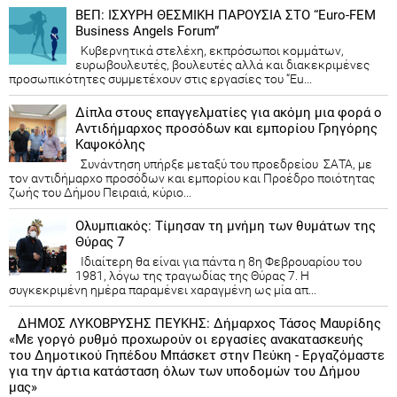
ΒΕΠ: ΙΣΧΥΡΗ ΘΕΣΜΙΚΗ ΠΑΡΟΥΣΙΑ ΣΤΟ “Euro-FEM
Business Angels Forum”
Κυβερνητικά στελέχη, εκπρόσωποι κομμάτων,
ευρωβουλευτές, βουλευτές αλλά και διακεκριμένες
προσωπικότητες συμμετέχουν στις εργασίες του “Eu...
Δίπλα στους επαγγελματίες για ακόμη μια φορά ο
Αντιδήμαρχος προσόδων και εμπορίου Γρηγόρης
Καψοκόλης
Συνάντηση υπήρξε μεταξύ του προεδρείου ΣΑΤΑ, με
τον αντιδήμαρχο προσόδων και εμπορίου και Προέδρο ποιότητας
ζωής του Δήμου Πειραιά, κύριο...
Ολυμπιακός: Τίμησαν τη μνήμη των θυμάτων της
Θύρας 7
Ιδιαίτερη θα είναι για πάντα η 8η Φεβρουαρίου του
1981, λόγω της τραγωδίας της Θύρας 7. Η
συγκεκριμένη ημέρα παραμένει χαραγμένη ως μία απ...
ΔΗΜΟΣ ΛΥΚΟΒΡΥΣΗΣ ΠΕΥΚΗΣ: Δήμαρχος Τάσος Μαυρίδης
«Με γοργό ρυθμό προχωρούν οι εργασίες ανακατασκευής
του Δημοτικού Γηπέδου Μπάσκετ στην Πεύκη - Εργαζόμαστε
για την άρτια κατάσταση όλων των υποδομών του Δήμου
μας»