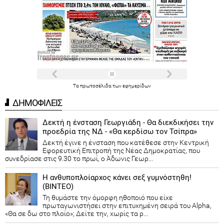
Τα
πρωτοσέλιδα
των
εφημερίδων
ΔΗΜΟΦΙΛΕΙΣ
Δεκτή η ένσταση Γεωργιάδη - Θα διεκδικήσει την
προεδρία της ΝΔ - «Θα κερδίσω τον Τσίπρα»
Δεκτή έγινε η ένσταση που κατέθεσε στην Κεντρική
Εφορευτική Επιτροπή της Νέας Δημοκρατίας, που
συνεδρίασε στις 9.30 το πρωί, ο Άδωνις Γεωρ...
Η ανθυποπλοίαρχος κάνει σεξ γυμνόστηθη!
(ΒΙΝΤΕΟ)
Τη θυμάστε την όμορφη ηθοποιό που είχε
πρωταγωνιστήσει στην επιτυχημένη σειρά του Alpha,
«Θα σε δω στο πλοίο»; Δείτε την, χωρίς τα ρ...