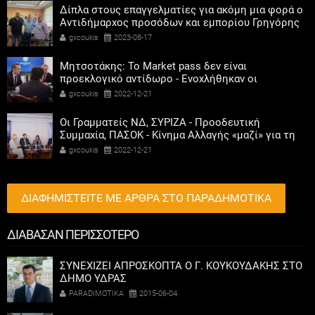
Δίπλα στους επαγγελματίες για ακόμη μια φορά ο
Αντιδήμαρχος προσόδων και εμπορίου Γρηγόρης
Καψοκόλης
gxcoukis
2023-08-17
Μητσοτάκης: Το Market pass δεν είναι
προεκλογικό αντίδωρο - Ενοχλήθηκαν οι
αριστεροί του χαβιαριού
gxcoukis
2022-12-21
Οι Γραμματείς ΝΔ, ΣΥΡΙΖΑ - Προοδευτική
Συμμαχία, ΠΑΣΟΚ - Κίνημα Αλλαγής «μαζί» για τη
συμμετοχή των γυναικών στην πολιτική
gxcoukis
2022-12-21
ΔΙΑΦΗΜΙΣΤΕΙΤΕ ΜΕ ΑΡΘΡΑ ΣΤΟ ΠΑΡΑΔΗΜΟΤΙΚΑ
ΔΙΑΒΑΣΑΝ ΠΕΡΙΣΣΟΤΕΡΟ
ΣΥΝΕΧΙΖΕΙ ΑΠΡΟΣΚΟΠΤΑ Ο Γ. ΚΟΥΚΟΥΔΑΚΗΣ ΣΤΟ
ΔΗΜΟ ΥΔΡΑΣ
PARADIMOTIKA
2015-06-04