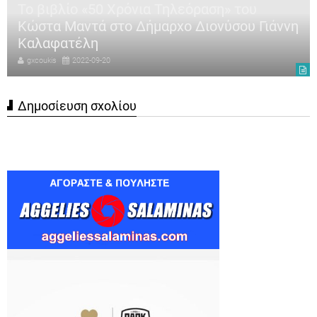
Το βιβλίο «50 Χρόνια Τηλεόραση» του
Κώστα Μαντά στο Δήμαρχο Διονύσου Γιάννη
Καλαφατέλη
gxcoukis
2022-09-20
Δημοσίευση σχολίου