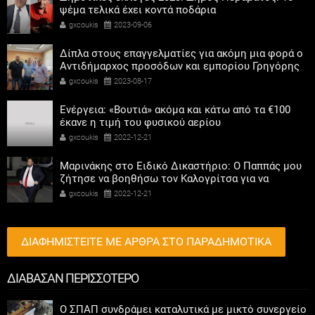
ψέμα τελικά έχει κοντά ποδάρια
gxcoukis
2023-09-06
Δίπλα στους επαγγελματίες για ακόμη μια φορά ο
Αντιδήμαρχος προσόδων και εμπορίου Γρηγόρης
Καψοκόλης
gxcoukis
2023-08-17
Ενέργεια: «Βουτιά» ακόμα και κάτω από τα €100
έκανε η τιμή του φυσικού αερίου
gxcoukis
2022-12-21
Μαρινάκης στο Ειδικό Δικαστήριο: Ο Παππάς μου
ζήτησε να βοηθήσω τον Καλογρίτσα για να
αποκτήσει σταθμό ο ΣΥΡΙΖΑ
gxcoukis
2022-12-21
ΔΙΑΦΗΜΙΣΤΕΙΤΕ ΜΕ ΑΡΘΡΑ ΣΤΟ ΠΑΡΑΔΗΜΟΤΙΚΑ
ΔΙΑΒΑΣΑΝ ΠΕΡΙΣΣΟΤΕΡΟ
Ο ΣΠΑΠ συνδράμει καταλυτικά με μικτό συνεργείο