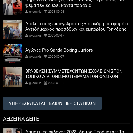
Δημοτικές εκλογές 2023: Δήμος Περάματος: Το
ψέμα τελικά έχει κοντά ποδάρια
gxcoukis
2023-09-06
Δίπλα στους επαγγελματίες για ακόμη μια φορά ο
Αντιδήμαρχος προσόδων και εμπορίου Γρηγόρης
Καψοκόλης
gxcoukis
2023-08-17
Αγώνες Pro Sanda Boxing Juniors
gxcoukis
2023-03-07
ΒΡΑΒΕΥΣΗ ΣΥΜΜΕΤΕΧΟΝΤΩΝ ΣΧΟΛΕΙΩΝ ΣΤΟΝ
ΤΟΠΙΚΟ ΔΙΑΓΩΝΙΣΜΟ ΠΕΙΡΑΜΑΤΩΝ ΦΥΣΙΚΩΝ
ΕΠΙΣΤΗΜΩΝ
gxcoukis
2023-01-27
ΥΠΗΡΕΣΙΑ ΚΑΤΑΓΓΕΛΙΩΝ ΠΕΡΙΣΤΑΤΙΚΩΝ
ΑΞΙΖΕΙ ΝΑ ΔΕΙΤΕ
Δημοτικές εκλογές 2023: Δήμος Περάματος: Το