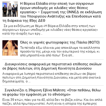
Η Βόρεια Ελλάδα στην εποχή των σύγχρονων
έργων υποδομής με χιλιάδες νέες θέσεις
εργασίας» – Συμμετοχή της ΟΝΝΕΔ σε εκδήλωση
του Υπουργείου Ανάπτυξης και Επενδύσεων κατά
τη διάρκεια της 85ης ΔΕΘ
Σε μια εκδήλωση με θέμα «Η Βόρεια Ελλάδα στην εποχή των
σύγχρονων έργων υποδομής με χιλιάδες νέες θέσεις εργασίας»
κατά την έναρξη των εργ...
Όλες οι γυμνές φωτογραφίες της Πάολα (ΦΩΤΟ)
Τα πέταξε έξω όλα και μας αποκάλυψε τα ασύλληπτα
προσόντα της, μέχρι και τον εσωτερικό της κόσμο, κι
από μπροστά και από πίσω! Ένα απ...
Διευκρινίσεις αναφορικά με περιστατικό επίθεσης σκύλων
σε βάρος πολιτών, στη Δημοτική Κοινότητα Διονύσου
Αναφορικά με λυπηρό περιστατικό επίθεσης σκύλων σε βάρος
πολιτών στη Δημοτική Κοινότητα Διονύσου, και μετά από σχετικά
δημοσιεύματα, ο ...
Συγκλονίζει η 39χρονη Εβίνα Μάλτση: «Οταν πεθάνω, θέλω
να φοράω την εμφάνιση με το εθνόσημο»
Είναι 39 ετών, πάει για τα 40, αλλά δεν το βάζει κάτω. Και όχι απλά
παίζει, αλλά πρωταγωνιστεί. Αυτή είναι η ιστορία της έμπειρης