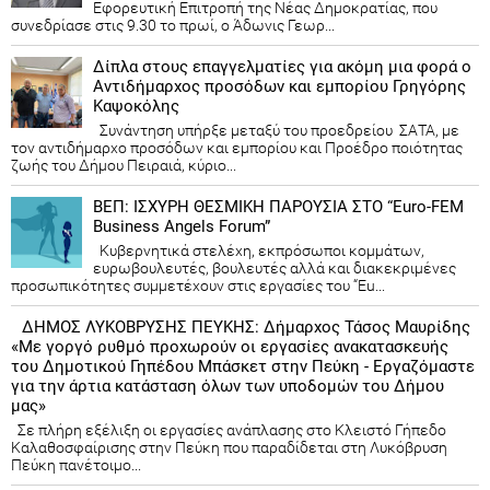
Εφορευτική Επιτροπή της Νέας Δημοκρατίας, που
συνεδρίασε στις 9.30 το πρωί, ο Άδωνις Γεωρ...
Δίπλα στους επαγγελματίες για ακόμη μια φορά ο
Αντιδήμαρχος προσόδων και εμπορίου Γρηγόρης
Καψοκόλης
Συνάντηση υπήρξε μεταξύ του προεδρείου ΣΑΤΑ, με
τον αντιδήμαρχο προσόδων και εμπορίου και Προέδρο ποιότητας
ζωής του Δήμου Πειραιά, κύριο...
ΒΕΠ: ΙΣΧΥΡΗ ΘΕΣΜΙΚΗ ΠΑΡΟΥΣΙΑ ΣΤΟ “Euro-FEM
Business Angels Forum”
Κυβερνητικά στελέχη, εκπρόσωποι κομμάτων,
ευρωβουλευτές, βουλευτές αλλά και διακεκριμένες
προσωπικότητες συμμετέχουν στις εργασίες του “Eu...
ΔΗΜΟΣ ΛΥΚΟΒΡΥΣΗΣ ΠΕΥΚΗΣ: Δήμαρχος Τάσος Μαυρίδης
«Με γοργό ρυθμό προχωρούν οι εργασίες ανακατασκευής
του Δημοτικού Γηπέδου Μπάσκετ στην Πεύκη - Εργαζόμαστε
για την άρτια κατάσταση όλων των υποδομών του Δήμου
μας»
Σε πλήρη εξέλιξη οι εργασίες ανάπλασης στο Κλειστό Γήπεδο
Καλαθοσφαίρισης στην Πεύκη που παραδίδεται στη Λυκόβρυση
Πεύκη πανέτοιμο...