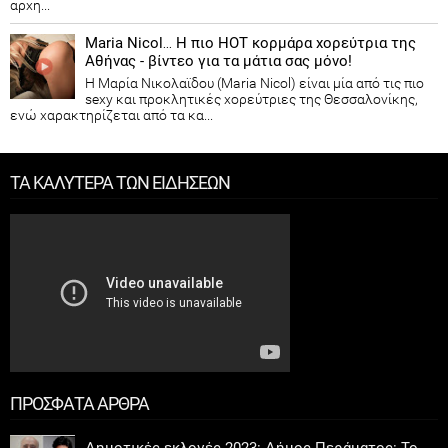
αρχη...
Maria Nicol… Η πιο HOT κορμάρα χορεύτρια της
Αθήνας - βίντεο για τα μάτια σας μόνο!
Η Μαρία Νικολαϊδου (Maria Nicol) είναι μία από τις πιο
sexy και προκλητικές χορεύτριες της Θεσσαλονίκης,
ενώ χαρακτηρίζεται από τα κα...
ΤΑ ΚΑΛΥΤΕΡΑ ΤΩΝ ΕΙΔΗΣΕΩΝ
ΠΡΟΣΦΑΤΑ ΑΡΘΡΑ