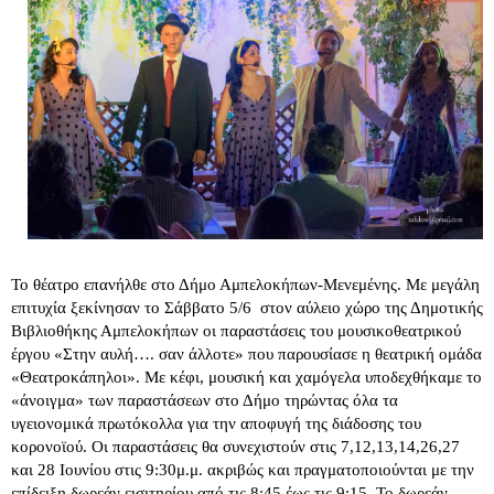
Το θέατρο επανήλθε στο Δήμο Αμπελοκήπων-Μενεμένης. Με μεγάλη 
επιτυχία ξεκίνησαν το Σάββατο 5/6  στον αύλειο χώρο της Δημοτικής 
Βιβλιοθήκης Αμπελοκήπων οι παραστάσεις του μουσικοθεατρικού 
έργου «Στην αυλή…. σαν άλλοτε» που παρουσίασε η θεατρική ομάδα 
«Θεατροκάπηλοι». Με κέφι, μουσική και χαμόγελα υποδεχθήκαμε το 
«άνοιγμα» των παραστάσεων στο Δήμο τηρώντας όλα τα 
υγειονομικά πρωτόκολλα για την αποφυγή της διάδοσης του 
κορονοϊού. Οι παραστάσεις θα συνεχιστούν στις 7,12,13,14,26,27 
και 28 Ιουνίου στις 9:30μ.μ. ακριβώς και πραγματοποιούνται με την 
επίδειξη δωρεάν εισιτηρίου από τις 8:45 έως τις 9:15. Το δωρεάν 