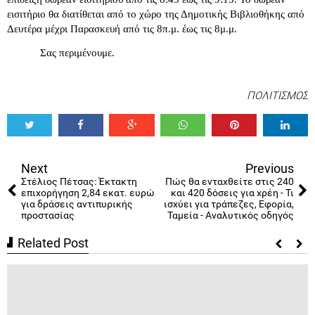
εισιτήριο θα διατίθεται από το χώρο της Δημοτικής Βιβλιοθήκης από 
Δευτέρα μέχρι Παρασκευή από τις 8π.μ. έως τις 8μ.μ. 
Σας περιμένουμε. 
ΠΟΛΙΤΙΣΜΟΣ
Tweet
Share
Share
Share
Share
Share
0
Next
Previous
Στέλιος Πέτσας: Έκτακτη
Πώς θα ενταχθείτε στις 240
επιχορήγηση 2,84 εκατ. ευρώ
και 420 δόσεις για χρέη - Τι
για δράσεις αντιπυρικής
ισχύει για τράπεζες, Εφορία,
προστασίας
Ταμεία - Αναλυτικός οδηγός
Related Post