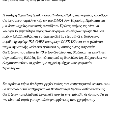
Η δεύτερη σημαντική δράση αφορά τη συγκρότηση μιας «ομάδας κρούσης»
στο λεγόμενο «πράσινο κτίριο» του ΕΦΚΑ στην Κηφισίας. Πρόκειται για
μια δομή ταχείας απονομής συντάξεων. Πρώτος στόχος της είναι να
καλύψει το μεγαλύτερο μέρος των εκκρεμών συντάξεων πρώην ΙΚΑ και
πρώην ΟΑΕΕ, καθώς και να διαχειριστεί τις νέες αιτήσεις διαδοχικής
ασφάλισης πρώην ΙΚΑ-ΟΑΕΕ και πρώην ΟΑΕΕ-ΙΚΑ για το μεγαλύτερο
τμήμα της Αττικής, διότι εκεί βρίσκεται ο βασικός όγκος εκκρεμών
συντάξεων, που φτάνει το 40% του συνόλου και, σταδιακά, να επεκταθεί
στην υπόλοιπη Ελλάδα, ξεκινώντας από τη Θεσσαλονίκη. Στόχος είναι να
ελαχιστοποιηθούν οι χρόνοι με τη χρήση σύγχρονων ψηφιακών
τεχνολογιών.
Στο πράσινο κτίριο θα δημιουργηθεί επίσης ένα «επιχειρησιακό κέντρο» που
θα παρακολουθεί καθημερινά και θα συντονίζει τη διαδικασία απονομής
συντάξεων πανελλαδικά! Είναι κάτι που θα γίνει μάλιστα σε συνεργασία με
τον ιδιωτικό τομέα για την καλύτερη οργάνωση του εγχειρήματος.