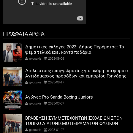
ΠΡΟΣΦΑΤΑ ΑΡΘΡΑ
Δημοτικές εκλογές 2023: Δήμος Περάματος: Το
ψέμα τελικά έχει κοντά ποδάρια
gxcoukis
2023-09-06
Δίπλα στους επαγγελματίες για ακόμη μια φορά ο
Αντιδήμαρχος προσόδων και εμπορίου Γρηγόρης
Καψοκόλης
gxcoukis
2023-08-17
Αγώνες Pro Sanda Boxing Juniors
gxcoukis
2023-03-07
ΒΡΑΒΕΥΣΗ ΣΥΜΜΕΤΕΧΟΝΤΩΝ ΣΧΟΛΕΙΩΝ ΣΤΟΝ
ΤΟΠΙΚΟ ΔΙΑΓΩΝΙΣΜΟ ΠΕΙΡΑΜΑΤΩΝ ΦΥΣΙΚΩΝ
ΕΠΙΣΤΗΜΩΝ
gxcoukis
2023-01-27