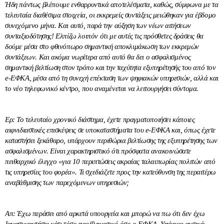
Ήδη πάντως βλέπουμε ενθαρρυντικά αποτελέσματα, καθώς, σύμφωνα με τα
τελευταία διαθέσιμα στοιχεία, οι εκκρεμείς συντάξεις μειώθηκαν για έβδομο
συνεχόμενο μήνα. Και αυτό, παρά την αύξηση των νέων αιτήσεων
συνταξιοδότησης! Ελπίζω λοιπόν ότι με αυτές τις πρόσθετες δράσεις θα
δούμε μέσα στο φθινόπωρο σημαντική αποκλιμάκωση των εκκρεμών
συντάξεων. Και ακόμα νωρίτερα από αυτό θα δει ο ασφαλισμένος
σημαντική βελτίωση στον τρόπο και την ταχύτητα εξυπηρέτησής του από τον
e-ΕΦΚΑ, μέσα από τη συνεχή επέκταση των ψηφιακών υπηρεσιών, αλλά και
το νέο τηλεφωνικό κέντρο, που αναμένεται να λειτουργήσει σύντομα.
Ερ: Το τελευταίο χρονικό διάστημα, έχετε πραγματοποιήσει κάποιες
αιφνιδιαστικές επισκέψεις σε υποκαταστήματα του e-ΕΦΚΑ και, όπως έχετε
καταστήσει ξεκάθαρο, υπάρχουν περιθώρια βελτίωσης της εξυπηρέτησης των
ασφαλισμένων. Είναι χαρακτηριστικό ότι πρόσφατα ανακοινώσατε
πειθαρχικό έλεγχο «για 10 περιπτώσεις ακραίας ταλαιπωρίας πολιτών από
τις υπηρεσίες του φορέα». Τι σχεδιάζετε προς την κατεύθυνση της περαιτέρω
αναβάθμισης των παρεχόμενων υπηρεσιών;
Απ: Έχω περάσει από αρκετά υπουργεία και μπορώ να πω ότι δεν έχω
ξανασυναντήσει κάτι τόσο προβληματικό όσο ο ΕΦΚΑ. Υπάρχει φυσικά