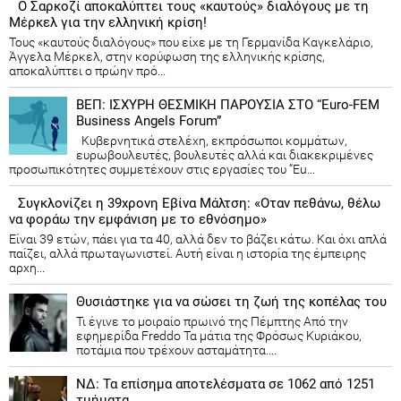
Ο Σαρκοζί αποκαλύπτει τους «καυτούς» διαλόγους με τη
Μέρκελ για την ελληνική κρίση!
Τους «καυτούς διαλόγους» που είχε με τη Γερμανίδα Καγκελάριο,
Άγγελα Μέρκελ, στην κορύφωση της ελληνικής κρίσης,
αποκαλύπτει ο πρώην πρό...
ΒΕΠ: ΙΣΧΥΡΗ ΘΕΣΜΙΚΗ ΠΑΡΟΥΣΙΑ ΣΤΟ “Euro-FEM
Business Angels Forum”
Κυβερνητικά στελέχη, εκπρόσωποι κομμάτων,
ευρωβουλευτές, βουλευτές αλλά και διακεκριμένες
προσωπικότητες συμμετέχουν στις εργασίες του “Eu...
Συγκλονίζει η 39χρονη Εβίνα Μάλτση: «Οταν πεθάνω, θέλω
να φοράω την εμφάνιση με το εθνόσημο»
Είναι 39 ετών, πάει για τα 40, αλλά δεν το βάζει κάτω. Και όχι απλά
παίζει, αλλά πρωταγωνιστεί. Αυτή είναι η ιστορία της έμπειρης
αρχη...
Θυσιάστηκε για να σώσει τη ζωή της κοπέλας του
Τι έγινε το μοιραίο πρωινό της Πέμπτης Από την
εφημερίδα Freddo Τα μάτια της Φρόσως Κυριάκου,
ποτάμια που τρέχουν ασταμάτητα....
ΝΔ: Τα επίσημα αποτελέσματα σε 1062 από 1251
τμήματα