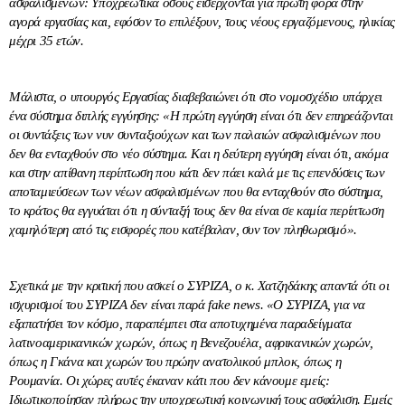
ασφαλισμένων: Υποχρεωτικά όσους εισέρχονται για πρώτη φορά στην
αγορά εργασίας και, εφόσον το επιλέξουν, τους νέους εργαζόμενους, ηλικίας
μέχρι 35 ετών.
Μάλιστα, ο υπουργός Εργασίας διαβεβαιώνει ότι στο νομοσχέδιο υπάρχει
ένα σύστημα διπλής εγγύησης: «Η πρώτη εγγύηση είναι ότι δεν επηρεάζονται
οι συντάξεις των νυν συνταξιούχων και των παλαιών ασφαλισμένων που
δεν θα ενταχθούν στο νέο σύστημα. Και η δεύτερη εγγύηση είναι ότι, ακόμα
και στην απίθανη περίπτωση που κάτι δεν πάει καλά με τις επενδύσεις των
αποταμιεύσεων των νέων ασφαλισμένων που θα ενταχθούν στο σύστημα,
το κράτος θα εγγυάται ότι η σύνταξή τους δεν θα είναι σε καμία περίπτωση
χαμηλότερη από τις εισφορές που κατέβαλαν, συν τον πληθωρισμό».
Σχετικά με την κριτική που ασκεί ο ΣΥΡΙΖΑ, ο κ. Χατζηδάκης απαντά ότι οι
ισχυρισμοί του ΣΥΡΙΖΑ δεν είναι παρά fake news. «Ο ΣΥΡΙΖΑ, για να
εξαπατήσει τον κόσμο, παραπέμπει στα αποτυχημένα παραδείγματα
λατινοαμερικανικών χωρών, όπως η Βενεζουέλα, αφρικανικών χωρών,
όπως η Γκάνα και χωρών του πρώην ανατολικού μπλοκ, όπως η
Ρουμανία. Οι χώρες αυτές έκαναν κάτι που δεν κάνουμε εμείς:
Ιδιωτικοποίησαν πλήρως την υποχρεωτική κοινωνική τους ασφάλιση. Εμείς