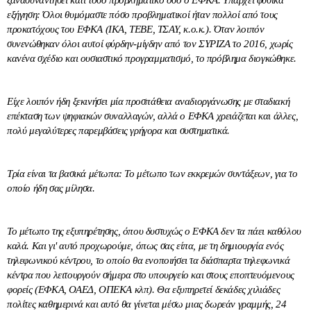
εξήγηση: Όλοι θυμόμαστε πόσο προβληματικοί ήταν πολλοί από τους
προκατόχους του ΕΦΚΑ (ΙΚΑ, ΤΕΒΕ, ΤΣΑΥ, κ.ο.κ.). Όταν λοιπόν
συνενώθηκαν όλοι αυτοί φύρδην-μίγδην από τον ΣΥΡΙΖΑ το 2016, χωρίς
κανένα σχέδιο και ουσιαστικό προγραμματισμό, το πρόβλημα διογκώθηκε.
Είχε λοιπόν ήδη ξεκινήσει μία προσπάθεια αναδιοργάνωσης με σταδιακή
επέκταση των ψηφιακών συναλλαγών, αλλά ο ΕΦΚΑ χρειάζεται και άλλες,
πολύ μεγαλύτερες παρεμβάσεις γρήγορα και συστηματικά.
Τρία είναι τα βασικά μέτωπα: Το μέτωπο των εκκρεμών συντάξεων, για το
οποίο ήδη σας μίλησα.
Το μέτωπο της εξυπηρέτησης, όπου δυστυχώς ο ΕΦΚΑ δεν τα πάει καθόλου
καλά. Και γι' αυτό προχωρούμε, όπως σας είπα, με τη δημιουργία ενός
τηλεφωνικού κέντρου, το οποίο θα ενοποιήσει τα διάσπαρτα τηλεφωνικά
κέντρα που λειτουργούν σήμερα στο υπουργείο και στους εποπτευόμενους
φορείς (ΕΦΚΑ, ΟΑΕΔ, ΟΠΕΚΑ κλπ). Θα εξυπηρετεί δεκάδες χιλιάδες
πολίτες καθημερινά και αυτό θα γίνεται μέσω μιας δωρεάν γραμμής, 24