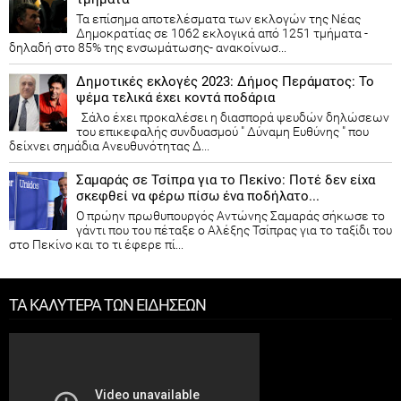
Τα επίσημα αποτελέσματα των εκλογών της Νέας
Δημοκρατίας​ σε 1062 εκλογικά από 1251 τμήματα -
δηλαδή στο 85% της ενσωμάτωσης- ανακοίνωσ...
Δημοτικές εκλογές 2023: Δήμος Περάματος: Το
ψέμα τελικά έχει κοντά ποδάρια
Σάλο έχει προκαλέσει η διασπορά ψευδών δηλώσεων
του επικεφαλής συνδυασμού " Δύναμη Ευθύνης " που
δείχνει σημάδια Ανευθυνότητας Δ...
Σαμαράς σε Τσίπρα για το Πεκίνο: Ποτέ δεν είχα
σκεφθεί να φέρω πίσω ένα ποδήλατο...
Ο πρώην πρωθυπουργός Αντώνης Σαμαράς σήκωσε το
γάντι που του πέταξε ο Αλέξης Τσίπρας για το ταξίδι του
στο Πεκίνο και το τι έφερε πί...
ΤΑ ΚΑΛΥΤΕΡΑ ΤΩΝ ΕΙΔΗΣΕΩΝ