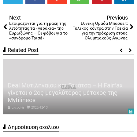
Tweet
Share
Share
Share
Share
Share
0
Next
Previous
Ετοιμάζονται για τη μάχη της
Εθνική Ομάδα Μπάσκετ:
λιτότητας τα «γεράκια» της
Τελικός κόντρα στην Τσεχία
Ευρωζώνης – Οι φόβοι για το
για την πρόκριση στους
«σύνδρομο Τρισέ»
Ολυμπιακούς Αγώνες
Related Post
Deal Μυτιληναίου και Γουάτσα – Η Fairfax
γίνεται ο 2ος μεγαλύτερος μέτοχος της
Mytilineos
gxcoukis
2022-12-13
Δημοσίευση σχολίου