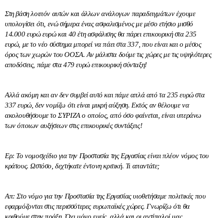
Στη βάση λοιπόν αυτών και άλλων ανάλογων παραδειγμάτων έχουμε
υπολογίσει ότι, ενώ σήμερα ένας ασφαλισμένος με μέσο ετήσιο μισθό
14.000 ευρώ ευρώ και 40 έτη ασφάλισης θα πάρει επικουρική στα 235
ευρώ, με το νέο σύστημα μπορεί να πάει στα 337, που είναι και ο μέσος
όρος των χωρών του ΟΟΣΑ. Αν μάλιστα δούμε τις χώρες με τις υψηλότερες
αποδόσεις, πάμε στα 479 ευρώ επικουρική σύνταξη!
Αλλά ακόμη και αν δεν συμβεί αυτό και πάμε απλά από τα 235 ευρώ στα
337 ευρώ, δεν νομίζω ότι είναι μικρή αύξηση. Εκτός αν θέλουμε να
ακολουθήσουμε το ΣΥΡΙΖΑ ο οποίος, από όσο φαίνεται, είναι υπεράνω
των όποιων αυξήσεων στις επικουρικές συντάξεις!
Ερ: Το νομοσχέδιο για την Προστασία της Εργασίας είναι πλέον νόμος του
κράτους. Ωστόσο, δεχτήκατε έντονη κριτική. Τι απαντάτε;
Απ: Στο νόμο για την Προστασία της Εργασίας υιοθετήσαμε πολιτικές που
εφαρμόζονται στις περισσότερες ευρωπαϊκές χώρες. Γνωρίζω ότι θα
κριθούμε στην πράξη. Όχι μόνο εμείς, αλλά και οι αντίπαλοί μας.