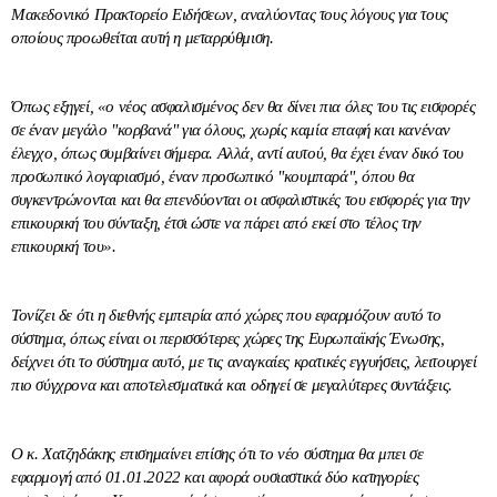
Μακεδονικό Πρακτορείο Ειδήσεων, αναλύοντας τους λόγους για τους
οποίους προωθείται αυτή η μεταρρύθμιση.
Όπως εξηγεί, «ο νέος ασφαλισμένος δεν θα δίνει πια όλες του τις εισφορές
σε έναν μεγάλο "κορβανά" για όλους, χωρίς καμία επαφή και κανέναν
έλεγχο, όπως συμβαίνει σήμερα. Αλλά, αντί αυτού, θα έχει έναν δικό του
προσωπικό λογαριασμό, έναν προσωπικό "κουμπαρά", όπου θα
συγκεντρώνονται και θα επενδύονται οι ασφαλιστικές του εισφορές για την
επικουρική του σύνταξη, έτσι ώστε να πάρει από εκεί στο τέλος την
επικουρική του».
Τονίζει δε ότι η διεθνής εμπειρία από χώρες που εφαρμόζουν αυτό το
σύστημα, όπως είναι οι περισσότερες χώρες της Ευρωπαϊκής Ένωσης,
δείχνει ότι το σύστημα αυτό, με τις αναγκαίες κρατικές εγγυήσεις, λειτουργεί
πιο σύγχρονα και αποτελεσματικά και οδηγεί σε μεγαλύτερες συντάξεις.
Ο κ. Χατζηδάκης επισημαίνει επίσης ότι το νέο σύστημα θα μπει σε
εφαρμογή από 01.01.2022 και αφορά ουσιαστικά δύο κατηγορίες