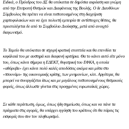
Ειδικά, ο Πρόεδρος του ΔΣ θα υπόκειται σε δημόσια ακρόαση και γνώμη
από την Επιτροπή Θεσμών και Διαφάνειας της Βουλής. Ο δε Διευθύνων
Σύμβουλος θα πρέπει να είναι πιστοποιημένος στη διαχείριση
χαρτοφυλακίων και να έχει πολυετή εμπειρία σε αντίστοιχες θέσεις, θα
προεπιλέγεται δε από το Συμβούλιο Διοίκησης, μετά από ανοιχτό
διαγωνισμό.
Το Ταμείο θα υπόκειται σε ισχυρή κρατική εποπτεία και θα επενδύει τα
κεφάλαιά του με αυστηρά και διαφανή κριτήρια. Θα το κάνει αυτό είτε μόνο
του, όπως κάνει σήμερα η ΕΔΕΚΤ, θυγατρική του ΕΦΚΑ, η οποία
«αθόρυβα» έχει κάνει πολύ καλές αποδόσεις ακόμα και μέσα στο
«τσουνάμι» της οικονομικής κρίσης, των μνημονίων, κλπ. Αργότερα, θα
μπορεί να συνεργάζεται ίσως και με μεγάλους πιστοποιημένους θεσμικούς
φορείς, όπως άλλωστε γίνεται στις προηγμένες ευρωπαϊκές χώρες.
Σε κάθε περίπτωση, όμως, όπως ήδη σημείωσα, όπως και να πάνε τα
πράγματα στις αγορές, θα υπάρχει εγγύηση του κράτους ότι θα πάρεις τις
εισφορές σου συν τον πληθωρισμό.