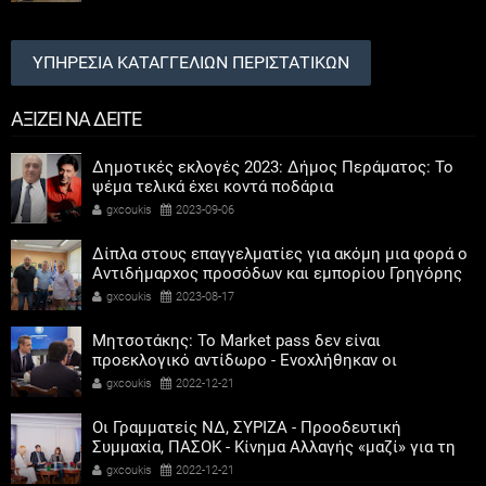
ΥΠΗΡΕΣΙΑ ΚΑΤΑΓΓΕΛΙΩΝ ΠΕΡΙΣΤΑΤΙΚΩΝ
ΑΞΙΖΕΙ ΝΑ ΔΕΙΤΕ
Δημοτικές εκλογές 2023: Δήμος Περάματος: Το
ψέμα τελικά έχει κοντά ποδάρια
gxcoukis
2023-09-06
Δίπλα στους επαγγελματίες για ακόμη μια φορά ο
Αντιδήμαρχος προσόδων και εμπορίου Γρηγόρης
Καψοκόλης
gxcoukis
2023-08-17
Μητσοτάκης: Το Market pass δεν είναι
προεκλογικό αντίδωρο - Ενοχλήθηκαν οι
αριστεροί του χαβιαριού
gxcoukis
2022-12-21
Οι Γραμματείς ΝΔ, ΣΥΡΙΖΑ - Προοδευτική
Συμμαχία, ΠΑΣΟΚ - Κίνημα Αλλαγής «μαζί» για τη
συμμετοχή των γυναικών στην πολιτική
gxcoukis
2022-12-21