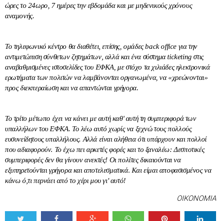
ώρες το 24ωρο, 7 ημέρες την εβδομάδα και με μηδενικούς χρόνους
αναμονής.
Το τηλεφωνικό κέντρο θα διαθέτει, επίσης, ομάδες back office για την
αντιμετώπιση σύνθετων ζητημάτων, αλλά και ένα σύστημα ticketing στις
αναβαθμισμένες ιστοσελίδες του ΕΦΚΑ, με στόχο τα χιλιάδες ηλεκτρονικά
ερωτήματα των πολιτών να λαμβάνονται οργανωμένα, να «χρεώνονται»
προς διεκπεραίωση και να απαντώνται γρήγορα.
Το τρίτο μέτωπο έχει να κάνει με αυτή καθ' αυτή τη συμπεριφορά των
υπαλλήλων του ΕΦΚΑ. Το λέω αυτό χωρίς να ξεχνώ τους πολλούς
ευσυνείδητους υπαλλήλους. Αλλά είναι αλήθεια ότι υπάρχουν και πολλοί
που αδιαφορούν. Το έχω πει αρκετές φορές και το ξαναλέω: Δεσποτικές
συμπεριφορές δεν θα γίνουν ανεκτές! Οι πολίτες δικαιούνται να
εξυπηρετούνται γρήγορα και αποτελεσματικά. Και είμαι αποφασισμένος να
κάνω ό,τι περνάει από το χέρι μου γι' αυτό!
ΟΙΚΟΝΟΜΙΑ