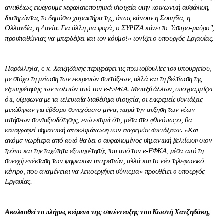
αντιθέτως εισάγουμε κεφαλαιοποιητικά στοιχεία στην κοινωνική ασφάλιση,
διατηρώντας το δημόσιο χαρακτήρα της, όπως κάνουν η Σουηδία, η
Ολλανδία, η Δανία. Για άλλη μια φορά, ο ΣΥΡΙΖΑ κάνει το "άσπρο-μαύρο",
προσπαθώντας να μπερδέψει και τον κόσμο!» τονίζει ο υπουργός Εργασίας.
Παράλληλα, ο κ. Χατζηδάκης περιγράφει τις πρωτοβουλίες του υπουργείου,
με στόχο τη μείωση των εκκρεμών συντάξεων, αλλά και τη βελτίωση της
εξυπηρέτησης των πολιτών από τον e-ΕΦΚΑ. Μεταξύ άλλων, υπογραμμίζει
ότι, σύμφωνα με τα τελευταία διαθέσιμα στοιχεία, οι εκκρεμείς συντάξεις
μειώθηκαν για έβδομο συνεχόμενο μήνα, παρά την αύξηση των νέων
αιτήσεων συνταξιοδότησης, ενώ εκτιμά ότι, μέσα στο φθινόπωρο, θα
καταγραφεί σημαντική αποκλιμάκωση των εκκρεμών συντάξεων. «Και
ακόμα νωρίτερα από αυτό θα δει ο ασφαλισμένος σημαντική βελτίωση στον
τρόπο και την ταχύτητα εξυπηρέτησής του από τον e-ΕΦΚΑ, μέσα από τη
συνεχή επέκταση των ψηφιακών υπηρεσιών, αλλά και το νέο τηλεφωνικό
κέντρο, που αναμένεται να λειτουργήσει σύντομα» προσθέτει ο υπουργός
Εργασίας.
Ακολουθεί το πλήρες κείμενο της συνέντευξης του Κωστή Χατζηδάκη,