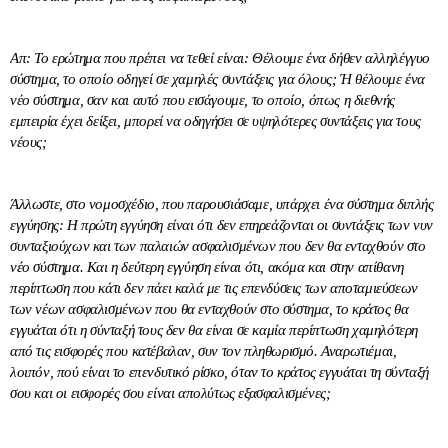
Απ: Το ερώτημα που πρέπει να τεθεί είναι: Θέλουμε ένα δήθεν αλληλέγγυο
σύστημα, το οποίο οδηγεί σε χαμηλές συντάξεις για όλους; Ή θέλουμε ένα
νέο σύστημα, σαν και αυτό που εισάγουμε, το οποίο, όπως η διεθνής
εμπειρία έχει δείξει, μπορεί να οδηγήσει σε υψηλότερες συντάξεις για τους
νέους;
Άλλωστε, στο νομοσχέδιο, που παρουσιάσαμε, υπάρχει ένα σύστημα διπλής
εγγύησης: Η πρώτη εγγύηση είναι ότι δεν επηρεάζονται οι συντάξεις των νυν
συνταξιούχων και των παλαιών ασφαλισμένων που δεν θα ενταχθούν στο
νέο σύστημα. Και η δεύτερη εγγύηση είναι ότι, ακόμα και στην απίθανη
περίπτωση που κάτι δεν πάει καλά με τις επενδύσεις των αποταμιεύσεων
των νέων ασφαλισμένων που θα ενταχθούν στο σύστημα, το κράτος θα
εγγυάται ότι η σύνταξή τους δεν θα είναι σε καμία περίπτωση χαμηλότερη
από τις εισφορές που κατέβαλαν, συν τον πληθωρισμό. Αναρωτιέμαι,
λοιπόν, πού είναι το επενδυτικό ρίσκο, όταν το κράτος εγγυάται τη σύνταξή
σου και οι εισφορές σου είναι απολύτως εξασφαλισμένες;