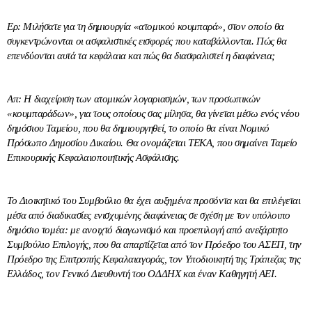
Ερ: Μιλήσατε για τη δημιουργία «ατομικού κουμπαρά», στον οποίο θα
συγκεντρώνονται οι ασφαλιστικές εισφορές που καταβάλλονται. Πώς θα
επενδύονται αυτά τα κεφάλαια και πώς θα διασφαλιστεί η διαφάνεια;
Απ: Η διαχείριση των ατομικών λογαριασμών, των προσωπικών
«κουμπαράδων», για τους οποίους σας μίλησα, θα γίνεται μέσω ενός νέου
δημόσιου Ταμείου, που θα δημιουργηθεί, το οποίο θα είναι Νομικό
Πρόσωπο Δημοσίου Δικαίου. Θα ονομάζεται ΤΕΚΑ, που σημαίνει Ταμείο
Επικουρικής Κεφαλαιοποιητικής Ασφάλισης.
Το Διοικητικό του Συμβούλιο θα έχει αυξημένα προσόντα και θα επιλέγεται
μέσα από διαδικασίες ενισχυμένης διαφάνειας σε σχέση με τον υπόλοιπο
δημόσιο τομέα: με ανοιχτό διαγωνισμό και προεπιλογή από ανεξάρτητο
Συμβούλιο Επιλογής, που θα απαρτίζεται από τον Πρόεδρο του ΑΣΕΠ, την
Πρόεδρο της Επιτροπής Κεφαλαιαγοράς, τον Υποδιοικητή της Τράπεζας της
Ελλάδος, τον Γενικό Διευθυντή του ΟΔΔΗΧ και έναν Καθηγητή ΑΕΙ.