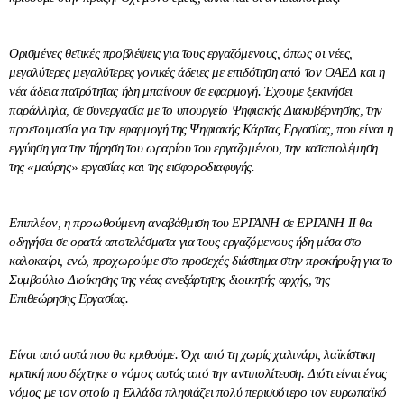
Ορισμένες θετικές προβλέψεις για τους εργαζόμενους, όπως οι νέες,
μεγαλύτερες μεγαλύτερες γονικές άδειες με επιδότηση από τον ΟΑΕΔ και η
νέα άδεια πατρότητας ήδη μπαίνουν σε εφαρμογή. Έχουμε ξεκινήσει
παράλληλα, σε συνεργασία με το υπουργείο Ψηφιακής Διακυβέρνησης, την
προετοιμασία για την εφαρμογή της Ψηφιακής Κάρτας Εργασίας, που είναι η
εγγύηση για την τήρηση του ωραρίου του εργαζομένου, την καταπολέμηση
της «μαύρης» εργασίας και της εισφοροδιαφυγής.
Επιπλέον, η προωθούμενη αναβάθμιση του ΕΡΓΑΝΗ σε ΕΡΓΑΝΗ ΙΙ θα
οδηγήσει σε ορατά αποτελέσματα για τους εργαζόμενους ήδη μέσα στο
καλοκαίρι, ενώ, προχωρούμε στο προσεχές διάστημα στην προκήρυξη για το
Συμβούλιο Διοίκησης της νέας ανεξάρτητης διοικητής αρχής, της
Επιθεώρησης Εργασίας.
Είναι από αυτά που θα κριθούμε. Όχι από τη χωρίς χαλινάρι, λαϊκίστικη
κριτική που δέχτηκε ο νόμος αυτός από την αντιπολίτευση. Διότι είναι ένας
νόμος με τον οποίο η Ελλάδα πλησιάζει πολύ περισσότερο τον ευρωπαϊκό