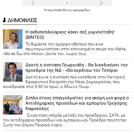
Τα
πρωτοσέλιδα
των
εφημερίδων
ΔΗΜΟΦΙΛΕΙΣ
Η ανθυποπλοίαρχος κάνει σεξ γυμνόστηθη!
(ΒΙΝΤΕΟ)
Τη θυμάστε την όμορφη ηθοποιό που είχε
πρωταγωνιστήσει στην επιτυχημένη σειρά του Alpha,
«Θα σε δω στο πλοίο»; Δείτε την, χωρίς τα ρ...
Δεκτή η ένσταση Γεωργιάδη - Θα διεκδικήσει την
προεδρία της ΝΔ - «Θα κερδίσω τον Τσίπρα»
Δεκτή έγινε η ένσταση που κατέθεσε στην Κεντρική
Εφορευτική Επιτροπή της Νέας Δημοκρατίας, που
συνεδρίασε στις 9.30 το πρωί, ο Άδωνις Γεωρ...
Δίπλα στους επαγγελματίες για ακόμη μια φορά ο
Αντιδήμαρχος προσόδων και εμπορίου Γρηγόρης
Καψοκόλης
Συνάντηση υπήρξε μεταξύ του προεδρείου ΣΑΤΑ, με
τον αντιδήμαρχο προσόδων και εμπορίου και Προέδρο ποιότητας
ζωής του Δήμου Πειραιά, κύριο...