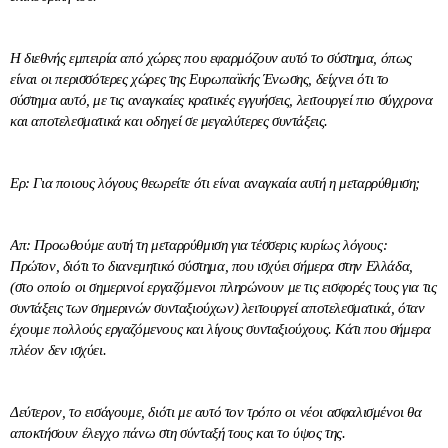
Η διεθνής εμπειρία από χώρες που εφαρμόζουν αυτό το σύστημα, όπως
είναι οι περισσότερες χώρες της Ευρωπαϊκής Ένωσης, δείχνει ότι το
σύστημα αυτό, με τις αναγκαίες κρατικές εγγυήσεις, λειτουργεί πιο σύγχρονα
και αποτελεσματικά και οδηγεί σε μεγαλύτερες συντάξεις.
Ερ: Για ποιους λόγους θεωρείτε ότι είναι αναγκαία αυτή η μεταρρύθμιση;
Απ: Προωθούμε αυτή τη μεταρρύθμιση για τέσσερις κυρίως λόγους:
Πρώτον, διότι το διανεμητικό σύστημα, που ισχύει σήμερα στην Ελλάδα,
(στο οποίο οι σημερινοί εργαζόμενοι πληρώνουν με τις εισφορές τους για τις
συντάξεις των σημερινών συνταξιούχων) λειτουργεί αποτελεσματικά, όταν
έχουμε πολλούς εργαζόμενους και λίγους συνταξιούχους. Κάτι που σήμερα
πλέον δεν ισχύει.
Δεύτερον, το εισάγουμε, διότι με αυτό τον τρόπο οι νέοι ασφαλισμένοι θα
αποκτήσουν έλεγχο πάνω στη σύνταξή τους και το ύψος της.