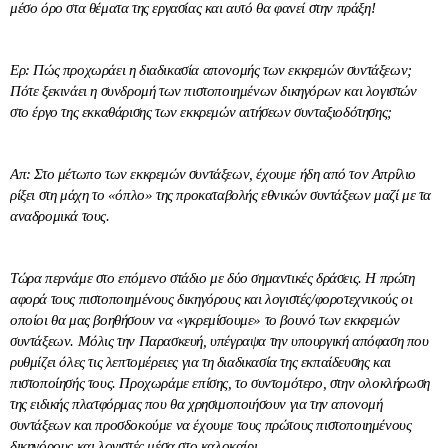
μέσο όρο στα θέματα της εργασίας και αυτό θα φανεί στην πράξη!
Ερ: Πώς προχωράει η διαδικασία απονομής των εκκρεμών συντάξεων;
Πότε ξεκινάει η συνδρομή των πιστοποιημένων δικηγόρων και λογιστών
στο έργο της εκκαθάρισης των εκκρεμών αιτήσεων συνταξιοδότησης;
Απ: Στο μέτωπο των εκκρεμών συντάξεων, έχουμε ήδη από τον Απρίλιο
ρίξει στη μάχη το «όπλο» της προκαταβολής εθνικών συντάξεων μαζί με τα
αναδρομικά τους.
Τώρα περνάμε στο επόμενο στάδιο με δύο σημαντικές δράσεις. Η πρώτη
αφορά τους πιστοποιημένους δικηγόρους και λογιστές/φοροτεχνικούς οι
οποίοι θα μας βοηθήσουν να «γκρεμίσουμε» το βουνό των εκκρεμών
συντάξεων. Μόλις την Παρασκευή, υπέγραψα την υπουργική απόφαση που
ρυθμίζει όλες τις λεπτομέρειες για τη διαδικασία της εκπαίδευσης και
πιστοποίησής τους. Προχωράμε επίσης, το συντομότερο, στην ολοκλήρωση
της ειδικής πλατφόρμας που θα χρησιμοποιήσουν για την απονομή
συντάξεων και προσδοκούμε να έχουμε τους πρώτους πιστοποιημένους
δικηγόρους και λογιστές μέσα στο καλοκαίρι.