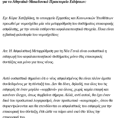
για το Αθηναϊκό-Μακεδονικό Πρακτορείο Ειδήσεων:
Ερ: Κύριε Χατζηδάκη, το υπουργείο Εργασίας και Κοινωνικών Υποθέσεων
προωθεί με νομοσχέδιο μία νέα μεταρρύθμιση του συστήματος επικουρικής
ασφάλισης, με την οποία εισάγονται κεφαλαιοποιητικά στοιχεία. Ποια είναι
η βασική φιλοσοφία του νομοσχεδίου;
Απ: Η Ασφαλιστική Μεταρρύθμιση για τη Νέα Γενιά είναι ουσιαστικά η
εισαγωγή του κεφαλαιοποιητικού συστήματος μόνο στις επικουρικές
συντάξεις και μόνο για τους νέους.
Αυτό ουσιαστικά σημαίνει ότι ο νέος ασφαλισμένος θα είναι πλέον άμεσα
συνδεδεμένος με τη σύνταξή του. Δεν θα δίνει, δηλαδή, πια όλες του τις
εισφορές σε έναν μεγάλο «κορβανά» για όλους, χωρίς καμία επαφή και
κανέναν έλεγχο, όπως συμβαίνει σήμερα. Αλλά, αντί αυτού, θα έχει έναν
δικό του προσωπικό λογαριασμό, έναν προσωπικό «κουμπαρά», όπου θα
συγκεντρώνονται και θα επενδύονται οι ασφαλιστικές του εισφορές για την
επικουρική του σύνταξη, έτσι ώστε να πάρει από εκεί στο τέλος την
επικουρική του.