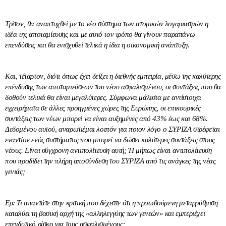
Τρίτον, θα αναπτυχθεί με το νέο σύστημα των ατομικών λογαριασμών η
ιδέα της αποταμίευσης και με αυτό τον τρόπο θα γίνουν παραπάνω
επενδύσεις και θα ενισχυθεί τελικά η ίδια η οικονομική ανάπτυξη.
Και, τέταρτον, διότι όπως έχει δείξει η διεθνής εμπειρία, μέσω της καλύτερης
επένδυσης των αποταμιεύσεων του νέου ασφαλισμένου, οι συντάξεις που θα
δοθούν τελικά θα είναι μεγαλύτερες. Σύμφωνα μάλιστα με αντίστοιχα
εγχειρήματα σε άλλες προηγμένες χώρες της Ευρώπης, οι επικουρικές
συντάξεις των νέων μπορεί να είναι αυξημένες από 43% έως και 68%.
Δεδομένου αυτού, αναρωτιέμαι λοιπόν για ποιον λόγο ο ΣΥΡΙΖΑ στρέφεται
εναντίον ενός συστήματος που μπορεί να δώσει καλύτερες συντάξεις στους
νέους. Είναι σύγχρονη αντιπολίτευση αυτή; Ή μήπως είναι αντιπολίτευση
που προδίδει την πλήρη αποσύνδεση του ΣΥΡΙΖΑ από τις ανάγκες της νέας
γενιάς;
Ερ: Τι απαντάτε στην κριτική που δέχεστε ότι η προωθούμενη μεταρρύθμιση
καταλύει τη βασική αρχή της «αλληλεγγύης των γενεών» και εμπεριέχει
επενδυτικό ρίσκο για τους ασφαλισμένους;