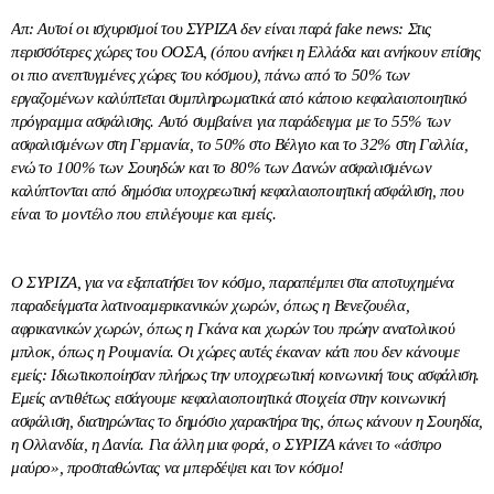
Απ: Αυτοί οι ισχυρισμοί του ΣΥΡΙΖΑ δεν είναι παρά fake news: Στις
περισσότερες χώρες του ΟΟΣΑ, (όπου ανήκει η Ελλάδα και ανήκουν επίσης
οι πιο ανεπτυγμένες χώρες του κόσμου), πάνω από το 50% των
εργαζομένων καλύπτεται συμπληρωματικά από κάποιο κεφαλαιοποιητικό
πρόγραμμα ασφάλισης. Αυτό συμβαίνει για παράδειγμα με το 55% των
ασφαλισμένων στη Γερμανία, το 50% στο Βέλγιο και το 32% στη Γαλλία,
ενώ το 100% των Σουηδών και το 80% των Δανών ασφαλισμένων
καλύπτονται από δημόσια υποχρεωτική κεφαλαιοποιητική ασφάλιση, που
είναι το μοντέλο που επιλέγουμε και εμείς.
Ο ΣΥΡΙΖΑ, για να εξαπατήσει τον κόσμο, παραπέμπει στα αποτυχημένα
παραδείγματα λατινοαμερικανικών χωρών, όπως η Βενεζουέλα,
αφρικανικών χωρών, όπως η Γκάνα και χωρών του πρώην ανατολικού
μπλοκ, όπως η Ρουμανία. Οι χώρες αυτές έκαναν κάτι που δεν κάνουμε
εμείς: Ιδιωτικοποίησαν πλήρως την υποχρεωτική κοινωνική τους ασφάλιση.
Εμείς αντιθέτως εισάγουμε κεφαλαιοποιητικά στοιχεία στην κοινωνική
ασφάλιση, διατηρώντας το δημόσιο χαρακτήρα της, όπως κάνουν η Σουηδία,
η Ολλανδία, η Δανία. Για άλλη μια φορά, ο ΣΥΡΙΖΑ κάνει το «άσπρο
μαύρο», προσπαθώντας να μπερδέψει και τον κόσμο!