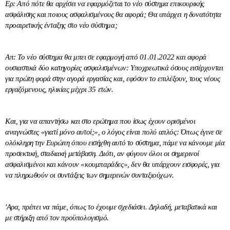
Ερ: Από πότε θα αρχίσει να εφαρμόζεται το νέο σύστημα επικουρικής
ασφάλισης και ποιους ασφαλισμένους θα αφορά; Θα υπάρχει η δυνατότητα
προαιρετικής ένταξης στο νέο σύστημα;
Απ: Το νέο σύστημα θα μπει σε εφαρμογή από 01.01.2022 και αφορά
ουσιαστικά δύο κατηγορίες ασφαλισμένων: Υποχρεωτικά όσους εισέρχονται
για πρώτη φορά στην αγορά εργασίας και, εφόσον το επιλέξουν, τους νέους
εργαζόμενους, ηλικίας μέχρι 35 ετών.
Και, για να απαντήσω και στο ερώτημα που ίσως έχουν ορισμένοι
αναγνώστες «γιατί μόνο αυτοί;», ο λόγος είναι πολύ απλός: Όπως έγινε σε
ολόκληρη την Ευρώπη όπου εισήχθη αυτό το σύστημα, πάμε να κάνουμε μία
προσεκτική, σταδιακή μετάβαση. Διότι, αν φύγουν όλοι οι σημερινοί
ασφαλισμένοι και κάνουν «κουμπαράδες», δεν θα υπάρχουν εισφορές, για
να πληρωθούν οι συντάξεις των σημερινών συνταξιούχων.
'Αρα, πρέπει να πάμε, όπως το έχουμε σχεδιάσει. Δηλαδή, μεταβατικά και
με στήριξη από τον προϋπολογισμό.