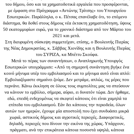
του δήμου, όσο και τα χρηματοδοτικά εργαλεία που προσφέρονται,
με έμφαση στο Πρόγραμμα «Αντώνης Τρίτσης» του Υπουργείου
Εσωτερικών. Παράλληλα, ο κ. Πέτσας επανέλαβε ότι, το επόμενο
διάστημα, θα δοθεί στους δήμους νέα έκτακτη χρηματοδότηση, ύψους
50 εκατομμυρίων ευρώ, για το χρονικό διάστημα από τον Μάρτιο του
2021 και μετά.
Στη διευρυμένη σύσκεψη συμμετείχαν, επίσης, ο Βουλευτής Πιερίας
της Νέας Δημοκρατίας, κ. Σάββας Χιονίδης και η Βουλευτής Πιερίας
του ΣΥΡΙΖΑ, κα Μπέττυ Σκούφα.
Μετά το πέρας των συναντήσεων, ο Αναπληρωτής Υπουργός
Εσωτερικών υπογράμμισε: «Από τη σημερινή συνάντηση βγήκε ένα
κοινό μήνυμα υπέρ του εμβολιασμού και το μήνυμα αυτό είναι απλό:
Εμβολιαζόμαστε σημαίνει ζούμε. Δεν μετράμε, απλώς, τις μέρες που
περνάνε. Κάνω έκκληση σε όλους τους συμπολίτες μας να σπεύσουν
να κάνουν το εμβόλιο, σήμερα, αύριο, ει δυνατόν τώρα. Δεν ήρθαμε,
εδώ, επειδή ενδεχομένως να σκεφτεί κάποιος ότι είναι χαμηλά τα
επίπεδα του εμβολιασμού. Εάν δει κάποιος την περιοδεία, όλων
αυτών των ημερών, έχουμε μία αποστολή που έχει συνδυάσει μικρά
χωριά, αστικούς δήμους και αγροτικές περιοχές. Διαφορετικές,
δηλαδή, περιοχές που δίνουν την εικόνα της χώρας. Υπάρχουν,
πράγματι, ανά την επικράτεια κάποια ποσοστά υψηλά, κάποια