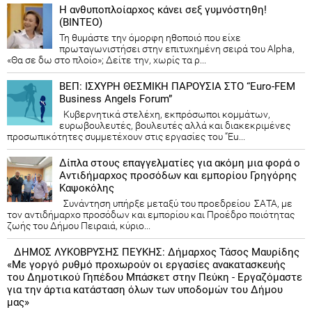
Η ανθυποπλοίαρχος κάνει σεξ γυμνόστηθη!
(ΒΙΝΤΕΟ)
Τη θυμάστε την όμορφη ηθοποιό που είχε
πρωταγωνιστήσει στην επιτυχημένη σειρά του Alpha,
«Θα σε δω στο πλοίο»; Δείτε την, χωρίς τα ρ...
ΒΕΠ: ΙΣΧΥΡΗ ΘΕΣΜΙΚΗ ΠΑΡΟΥΣΙΑ ΣΤΟ “Euro-FEM
Business Angels Forum”
Κυβερνητικά στελέχη, εκπρόσωποι κομμάτων,
ευρωβουλευτές, βουλευτές αλλά και διακεκριμένες
προσωπικότητες συμμετέχουν στις εργασίες του “Eu...
Δίπλα στους επαγγελματίες για ακόμη μια φορά ο
Αντιδήμαρχος προσόδων και εμπορίου Γρηγόρης
Καψοκόλης
Συνάντηση υπήρξε μεταξύ του προεδρείου ΣΑΤΑ, με
τον αντιδήμαρχο προσόδων και εμπορίου και Προέδρο ποιότητας
ζωής του Δήμου Πειραιά, κύριο...
ΔΗΜΟΣ ΛΥΚΟΒΡΥΣΗΣ ΠΕΥΚΗΣ: Δήμαρχος Τάσος Μαυρίδης
«Με γοργό ρυθμό προχωρούν οι εργασίες ανακατασκευής
του Δημοτικού Γηπέδου Μπάσκετ στην Πεύκη - Εργαζόμαστε
για την άρτια κατάσταση όλων των υποδομών του Δήμου
μας»