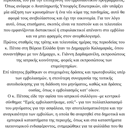
περιοδείας του για την επιτάχυνση του εμβολιαστικού προγράμματος.
Όπως ανέφερε ο Αναπληρωτής Υπουργός Εσωτερικών, εάν υπάρξει
μία αύξηση των κρουσμάτων ή ένα νέο κύμα της πανδημίας, αυτό θα
αφορά τους ανεβολίαστους και όχι την οικονομία. Για τον λόγο
αυτό, όπως επισήμανε, σκοπός είναι να πειστούν και οι τελευταίοι
που εμφανίζονται διστακτικοί ή επιφυλακτικοί απέναντι στο εμβόλιο
και να μπει φραγμός στον ανορθολογισμό.
Πρώτος σταθμός της τρίτης και τελευταίας ημέρας της περιοδείας του
κ. Πέτσα στη Βόρεια Ελλάδα ήταν το Δημαρχείο Καλαμαριάς, όπου
συναντήθηκε με τον Δήμαρχο, κ. Γιάννη Δαρδαμανέλη, εκπροσώπους
της ιατρικής κοινότητας, φορείς και εκπροσώπους των
επιμελητηρίων.
Επί τάπητος βρέθηκαν οι στοχευμένες δράσεις και πρωτοβουλίες υπέρ
των εμβολιασμών, η στενότερη συνεργασία της τοπικής
αυτοδιοίκησης για τη διάδοση του μηνύματος, καθώς και δράσεις
ουσίας, όπως ο εμβολιασμός κατ’ οίκον.
Ο κ. Πέτσας είδε την αφίσα του ιατρικού συλλόγου -με κεντρικό
σύνθημα: “Εμείς εμβολιαστήκαμε, εσύ;”- για τον πολλαπλασιασμό
του μηνύματος για την ασφάλεια, την αποτελεσματικότητα και την
αναγκαιότητα των εμβολίων, η οποία θα αναρτηθεί στα δημοτικά και
εμπορικά καταστήματα της περιοχής, όπως και στα καταστήματα
υγειονομικού ενδιαφέροντος, ενημερώθηκε για τα φυλλάδια που θα