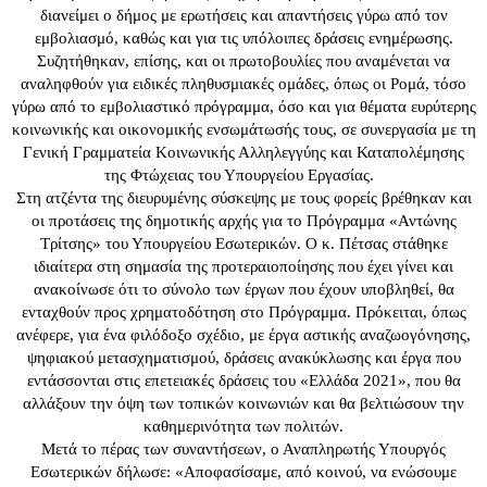
διανείμει ο δήμος με ερωτήσεις και απαντήσεις γύρω από τον
εμβολιασμό, καθώς και για τις υπόλοιπες δράσεις ενημέρωσης.
Συζητήθηκαν, επίσης, και οι πρωτοβουλίες που αναμένεται να
αναληφθούν για ειδικές πληθυσμιακές ομάδες, όπως οι Ρομά, τόσο
γύρω από το εμβολιαστικό πρόγραμμα, όσο και για θέματα ευρύτερης
κοινωνικής και οικονομικής ενσωμάτωσής τους, σε συνεργασία με τη
Γενική Γραμματεία Κοινωνικής Αλληλεγγύης και Καταπολέμησης
της Φτώχειας του Υπουργείου Εργασίας.
Στη ατζέντα της διευρυμένης σύσκεψης με τους φορείς βρέθηκαν και
οι προτάσεις της δημοτικής αρχής για το Πρόγραμμα «Αντώνης
Τρίτσης» του Υπουργείου Εσωτερικών. Ο κ. Πέτσας στάθηκε
ιδιαίτερα στη σημασία της προτεραιοποίησης που έχει γίνει και
ανακοίνωσε ότι το σύνολο των έργων που έχουν υποβληθεί, θα
ενταχθούν προς χρηματοδότηση στο Πρόγραμμα. Πρόκειται, όπως
ανέφερε, για ένα φιλόδοξο σχέδιο, με έργα αστικής αναζωογόνησης,
ψηφιακού μετασχηματισμού, δράσεις ανακύκλωσης και έργα που
εντάσσονται στις επετειακές δράσεις του «Ελλάδα 2021», που θα
αλλάξουν την όψη των τοπικών κοινωνιών και θα βελτιώσουν την
καθημερινότητα των πολιτών.
Μετά το πέρας των συναντήσεων, ο Αναπληρωτής Υπουργός
Εσωτερικών δήλωσε: «Αποφασίσαμε, από κοινού, να ενώσουμε