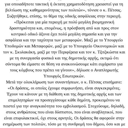
για οποιαδήποτε τακτική ή έκτατη χρηματοδότηση χρειαστεί για τη
βελτίωση της καθημερινότητας των πολιτών», τόνισε ο κ. Πέτσας.
Συζητήθηκε, επίσης, το θέμα της οδικής ασφάλειας στην περιοχή.
«Πρόκειται για μία περιοχή με πολύ μεγάλη βιομηχανική
δραστηριότητα και, επομένως, η πρόσβαση από και προς στον
κεντρικό οδικό άξονα έχει πολύ μεγάλη σημασία και για την
ασφάλεια και την ταχύτητα των μεταφορών. Μαζί με το Υπουργείο
Υποδομών και Μεταφορών, μαζί με το Υπουργείο Οικονομικών και
τον κ. Σκυλακάκη, μαζί με την Περιφέρεια και τον κ. Τζιτζικώστα και
με τη συνεργασία φυσικά και της δημοτικής αρχής, εκτιμώ ότι
σύντομα θα είμαστε σε θέση να ανακοινώσουμε κάτι ευχάριστο για
τους κόμβους που πρέπει να γίνουν», δήλωσε ο Αναπληρωτής
Υπουργός Εσωτερικών.
Μετά την ολοκλήρωση των συναντήσεων, ο κ. Πέτσας επισήμανε:
«Οι δράσεις, οι οποίες έχουμε συμφωνήσει, είναι συγκεκριμένες.
Έχουν να κάνουν με τη διάθεση και της δημοτικής αρχής και των
επιμελητηρίων να προσεγγίσουμε κάθε δημότη, προκειμένου να
πειστεί για την αναγκαιότητα του εμβολιασμού. Στοχεύουμε, δηλαδή,
στους ανθρώπους που είναι δύσπιστοι, που είναι αναβλητικοί, που
είναι επιφυλακτικοί, όχι στους αρνητές. Οι δράσεις θα αφορούν στην
ενημέρωση των πολιτών, τόσο με τη συνδρομή του δήμου, όσο και με