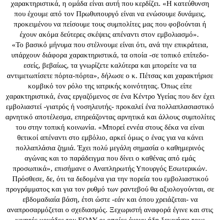
χαρακτηριστικά, η ομάδα είναι αυτή που κερδίζει. «Η κατεύθυνση
που έχουμε από τον Πρωθυπουργό είναι να ενώσουμε δυνάμεις,
προκειμένου να πείσουμε τους συμπολίτες μας που φοβούνται ή
έχουν ακόμα δεύτερες σκέψεις απέναντι στον εμβολιασμό».
«Το βασικό μήνυμα που στέλνουμε είναι ότι, ανά την επικράτεια,
υπάρχουν διάφορα χαρακτηριστικά, τα οποία -σε τοπικό επίπεδο-
εσείς, βεβαίως, τα γνωρίζετε καλύτερα και μπορείτε να τα
αντιμετωπίσετε πόρτα-πόρτα», δήλωσε ο κ. Πέτσας και χαρακτήρισε
κομβικό τον ρόλο της ιατρικής κοινότητας. Όπως είπε
χαρακτηριστικά, ένας εργαζόμενος σε ένα Κέντρο Υγείας που δεν έχει
εμβολιαστεί -γιατρός ή νοσηλευτής- προκαλεί ένα πολλαπλασιαστικό
αρνητικό αποτέλεσμα, επηρεάζοντας αρνητικά και άλλους συμπολίτες
του στην τοπική κοινωνία. «Μπορεί εννέα στους δέκα να είναι
θετικοί απέναντι στο εμβόλιο, αρκεί όμως ο ένας για να κάνει
πολλαπλάσια ζημιά. Έχει πολύ μεγάλη σημασία ο καθημερινός
αγώνας και το παράδειγμα που δίνει ο καθένας από εμάς
προσωπικά», επισήμανε ο Αναπληρωτής Υπουργός Εσωτερικών.
Πρόσθεσε, δε, ότι τα δεδομένα για την πορεία του εμβολιαστικού
προγράμματος και για τον ρυθμό των ραντεβού θα αξιολογούνται, σε
εβδομαδιαία βάση, έτσι ώστε -εάν και όπου χρειάζεται- να
αναπροσαρμόζεται ο σχεδιασμός. Ξεχωριστή αναφορά έγινε και στις