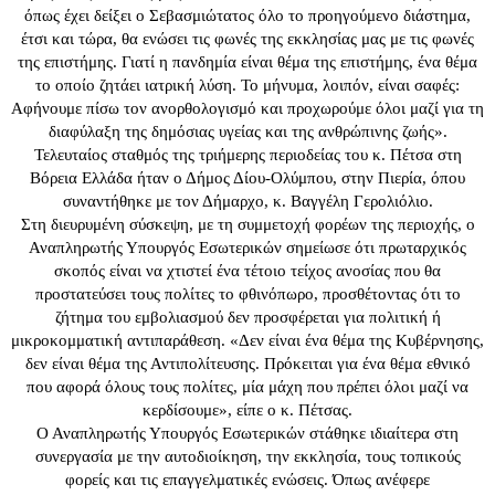
όπως έχει δείξει ο Σεβασμιώτατος όλο το προηγούμενο διάστημα,
έτσι και τώρα, θα ενώσει τις φωνές της εκκλησίας μας με τις φωνές
της επιστήμης. Γιατί η πανδημία είναι θέμα της επιστήμης, ένα θέμα
το οποίο ζητάει ιατρική λύση. Το μήνυμα, λοιπόν, είναι σαφές:
Αφήνουμε πίσω τον ανορθολογισμό και προχωρούμε όλοι μαζί για τη
διαφύλαξη της δημόσιας υγείας και της ανθρώπινης ζωής».
Τελευταίος σταθμός της τριήμερης περιοδείας του κ. Πέτσα στη
Βόρεια Ελλάδα ήταν ο Δήμος Δίου-Ολύμπου, στην Πιερία, όπου
συναντήθηκε με τον Δήμαρχο, κ. Βαγγέλη Γερολιόλιο.
Στη διευρυμένη σύσκεψη, με τη συμμετοχή φορέων της περιοχής, ο
Αναπληρωτής Υπουργός Εσωτερικών σημείωσε ότι πρωταρχικός
σκοπός είναι να χτιστεί ένα τέτοιο τείχος ανοσίας που θα
προστατεύσει τους πολίτες το φθινόπωρο, προσθέτοντας ότι το
ζήτημα του εμβολιασμού δεν προσφέρεται για πολιτική ή
μικροκομματική αντιπαράθεση. «Δεν είναι ένα θέμα της Κυβέρνησης,
δεν είναι θέμα της Αντιπολίτευσης. Πρόκειται για ένα θέμα εθνικό
που αφορά όλους τους πολίτες, μία μάχη που πρέπει όλοι μαζί να
κερδίσουμε», είπε ο κ. Πέτσας.
Ο Αναπληρωτής Υπουργός Εσωτερικών στάθηκε ιδιαίτερα στη
συνεργασία με την αυτοδιοίκηση, την εκκλησία, τους τοπικούς
φορείς και τις επαγγελματικές ενώσεις. Όπως ανέφερε