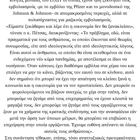
κινητές μονάδες του ΕΟΔΥ οι οποίες έχουν ήδη ξεκινήσει τους
εμβολιασμούς -με το εμβόλιο της Pfizer και το μονοδοσικό της
Johnson & Johnson- σε απομακρυσμένες περιοχές, αλλά σε
πολυσύχναστες για μαζικούς εμβολιασμούς.
«Είμαστε ξεκάθαροι και λέμε ότι η οικονομία δεν θα ξανακλείσει»,
τόνισε ο κ. Πέτσας, διευκρινίζοντας: «Το πρόβλημα, εδώ, είναι
πραγματικά για τους ανθρώπους, οι οποίοι έλκονται από θεωρίες
συνωμοσίας, είτε από ιδεολογικούς είτε από ιδεοληπτικούς λόγους.
Είναι αυτοί οι άνθρωποι, οι οποίοι θα είναι εκτεθειμένοι σε ένα
ενδεχόμενο νέο κύμα πανδημίας, με αποτέλεσμα οι ίδιοι να
νοσήσουν. Όταν κάποιος έχει διαθέσιμα εμβόλια στα χέρια του και
επιλέγει να μην το κάνει, βάζοντας τον εαυτό του σε κίνδυνο, αυτό
δεν σημαίνει ότι μπορεί να έχει την απαίτηση να κλείσει ξανά η
κοινωνία και η οικονομία για να τον προστατεύσει. Δεν μπορούν οι
φορολογούμενοι να βάζουν συνεχώς το χέρι στην τσέπη, δεν
μπορούμε να ζητάμε από τους επιχειρηματίες να έχουν κλειστά τα
μαγαζιά τους, δεν μπορούμε να ζητάμε από τους εργαζόμενους να
ζουν με τα χρήματα της κρατικής επιδότησης και την ανασφάλεια εάν
μετά την άρση των όποιων μέτρων, θα μπορέσει να επιβιώσει η
επιχείρηση στην οποία εργάζονται. Έχουμε ευθύνη απέναντι σε όλους
αυτούς τους ανθρώπους».
Στη συνάντηση τέθηκαν, επίσης, τόσο αναπτυξιακές προτεραιότητες