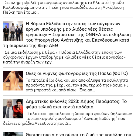
Σε πλήρη εξέλιξη οι εργασίες ανάπλασης στο Κλειστό Γήπεδο
Καλαθοσφαίρισης στην Πεύκη που παραδίδεται στη Λυκόβρυση
Πεύκη πανέτοιμο...
Η Βόρεια Ελλάδα στην εποχή των σύγχρονων
έργων υποδομής με χιλιάδες νέες θέσεις
εργασίας» – Συμμετοχή της ΟΝΝΕΔ σε εκδήλωση
του Υπουργείου Ανάπτυξης και Επενδύσεων κατά
τη διάρκεια της 85ης ΔΕΘ
Σε μια εκδήλωση με θέμα «Η Βόρεια Ελλάδα στην εποχή των
σύγχρονων έργων υποδομής με χιλιάδες νέες θέσεις εργασίας»
κατά την έναρξη των εργ...
Όλες οι γυμνές φωτογραφίες της Πάολα (ΦΩΤΟ)
Τα πέταξε έξω όλα και μας αποκάλυψε τα ασύλληπτα
προσόντα της, μέχρι και τον εσωτερικό της κόσμο, κι
από μπροστά και από πίσω! Ένα απ...
Δημοτικές εκλογές 2023: Δήμος Περάματος: Το
ψέμα τελικά έχει κοντά ποδάρια
Σάλο έχει προκαλέσει η διασπορά ψευδών δηλώσεων
του επικεφαλής συνδυασμού " Δύναμη Ευθύνης " που
δείχνει σημάδια Ανευθυνότητας Δ...
Θυσιάστηκε για να σώσει τη ζωή της κοπέλας του