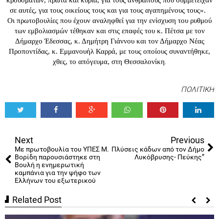
κρουσμάτων, πρώτα και κύρια, για τους ανθρώπους που συμμετείχαν
σε αυτές, για τους οικείους τους και για τους αγαπημένους τους».
Οι πρωτοβουλίες που έχουν αναληφθεί για την ενίσχυση του ρυθμού
των εμβολιασμών τέθηκαν και στις επαφές του κ. Πέτσα με τον
Δήμαρχο Έδεσσας, κ. Δημήτρη Γιάννου και τον Δήμαρχο Νέας
Προποντίδας, κ. Εμμανουήλ Καρρά, με τους οποίους συναντήθηκε,
.
χθες, το απόγευμα, στη Θεσσαλονίκη
ΠΟΛΙΤΙΚΗ
Tweet
Share
Share
Share
Share
Share
0
Next
Previous
Με πρωτοβουλία του ΥΠΕΣ Μ.
Πλύσεις κάδων από τον Δήμο
Βορίδη παρουσιάστηκε στη
Λυκόβρυσης- Πεύκης”
Βουλή η ενημερωτική
καμπάνια για την ψήφο των
Ελλήνων του εξωτερικού
Related Post