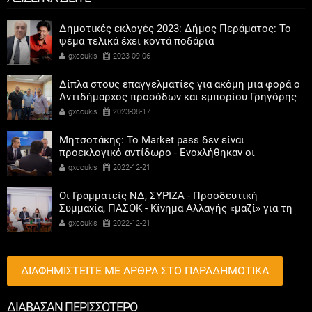
Δημοτικές εκλογές 2023: Δήμος Περάματος: Το
ψέμα τελικά έχει κοντά ποδάρια
gxcoukis
2023-09-06
Δίπλα στους επαγγελματίες για ακόμη μια φορά ο
Αντιδήμαρχος προσόδων και εμπορίου Γρηγόρης
Καψοκόλης
gxcoukis
2023-08-17
Μητσοτάκης: Το Market pass δεν είναι
προεκλογικό αντίδωρο - Ενοχλήθηκαν οι
αριστεροί του χαβιαριού
gxcoukis
2022-12-21
Οι Γραμματείς ΝΔ, ΣΥΡΙΖΑ - Προοδευτική
Συμμαχία, ΠΑΣΟΚ - Κίνημα Αλλαγής «μαζί» για τη
συμμετοχή των γυναικών στην πολιτική
gxcoukis
2022-12-21
ΔΙΑΦΗΜΙΣΤΕΙΤΕ ΜΕ ΑΡΘΡΑ ΣΤΟ ΠΑΡΑΔΗΜΟΤΙΚΑ
ΔΙΑΒΑΣΑΝ ΠΕΡΙΣΣΟΤΕΡΟ