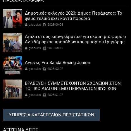
ΠΡΟΣΦΑΤΑ ΑΡΘΡΑ
Δημοτικές εκλογές 2023: Δήμος Περάματος: Το
ψέμα τελικά έχει κοντά ποδάρια
gxcoukis
2023-09-06
Δίπλα στους επαγγελματίες για ακόμη μια φορά ο
Αντιδήμαρχος προσόδων και εμπορίου Γρηγόρης
Καψοκόλης
gxcoukis
2023-08-17
Αγώνες Pro Sanda Boxing Juniors
gxcoukis
2023-03-07
ΒΡΑΒΕΥΣΗ ΣΥΜΜΕΤΕΧΟΝΤΩΝ ΣΧΟΛΕΙΩΝ ΣΤΟΝ
ΤΟΠΙΚΟ ΔΙΑΓΩΝΙΣΜΟ ΠΕΙΡΑΜΑΤΩΝ ΦΥΣΙΚΩΝ
ΕΠΙΣΤΗΜΩΝ
gxcoukis
2023-01-27
ΥΠΗΡΕΣΙΑ ΚΑΤΑΓΓΕΛΙΩΝ ΠΕΡΙΣΤΑΤΙΚΩΝ
ΑΞΙΖΕΙ ΝΑ ΔΕΙΤΕ