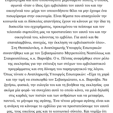
επιμελητήρια και από οποιονδήποτε μεμονωμένο πολίτη, ο οποίος
αγωνιά -όταν ο ίδιος έχει εμβολιάσει τον εαυτό του και την
οικογένειά του- μέχρι τον οποιονδήποτε θέλει να μην έχουμε ένα
πισωγύρισμα στην οικονομία. Είναι θέματα που απασχολούν την
κοινωνία και οι δύσκολες απαντήσεις έχουν να κάνουν με την ίδια τη
δυσκολία του εγχειρήματος, προκειμένου να πείσουμε και τον
τελευταίο συμπολίτη μας να προστατεύσει τον εαυτό του και την
οικογένειά του, κάνοντας το εμβόλιο. Για αυτό και θα
επαναλαμβάνω, συνεχώς, την έκκληση να εμβολιαστούν όλοι».
Στη Θεσσαλονίκη, ο Αναπληρωτής Υπουργός Εσωτερικών
συναντήθηκε και με τον Σεβασμιώτατο Μητροπολίτη Νεαπόλεως και
Σταυρουπόλεως, κ.κ. Βαρνάβα. Ο κ. Πέτσας αναφέρθηκε στον ρόλο
της εκκλησίας για την επίτευξη των στόχων του εμβολιαστικού
προγράμματος και στη δύναμη του παρηγορητικού της λόγου.
Όπως τόνισε ο Αναπληρωτής Υπουργός Εσωτερικών: «Είχα τη χαρά
και την τιμή να επισκεφθώ τον Σεβασμιώτατο, κ.κ. Βαρνάβα. Να
ζητήσω, φυσικά, την ευλογία του και τη βοήθεια της εκκλησίας -για
ακόμα μία φορά- να συνεχίσει αυτό το οποίο κάνει, να μιλά δηλαδή
στις καρδιές των πιστών και των ανθρώπων και να μεταφέρει,
παντού, το μήνυμα της αγάπης. Ένα τέτοιο μήνυμα αγάπης είναι και
η ανάγκη να κάνουμε το εμβόλιο για να προστατεύσουμε τον εαυτό
μας, τους οικείους μας και το κοινωνικό σύνολο. Και νομίζω ότι