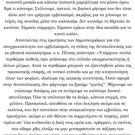
ποσοστά μεσαία και κάποια ποσοστά χαμηλότερα του μέσου όρου.
Άρα τι κάνουμε; Στέλνουμε, παντού, το βασικό μήνυμα που δεν είναι
άλλο από τον γρήγορο εμβολιασμό, ακριβώς για να χτίσουμε το
τείχος της ανοσίας μέσα στο καλοκαίρι. Δεν κουνάμε το δάχτυλο σε
κανέναν. Είμαστε σύμμαχοι. Είμαστε κρίκοι στην ίδια αλυσίδα για το
κοινό καλό».
Απαντώντας στις ερωτήσεις των δημοσιογράφων για την
υποχρεωτικότητα του εμβολιασμού, τη στάση της Αντιπολίτευσης και
τα χθεσινά συλλαλητήρια, ο κ. Πέτσας απάντησε: «Υπάρχουν πολλά
περιθώρια πειθούς πριν φτάσουμε στο επίπεδο υποχρεωτικότητας ή
άλλων μέτρων. Αυτά τα περιθώρια μπορούν να εξαντληθούν μέσω της
προσωπικής επαφής, σε τοπικό επίπεδο και με την κινητοποίηση
όλων των φορέων, ιδιαίτερα της ιατρικής κοινότητας. Όσον αφορά
στην Αντιπολίτευση, δεν ψάχνουμε να βρούμε “γωνίες”. Ψάχνουμε να
ενώσουμε δυνάμεις για να πετύχουμε το καλύτερο δυνατό
αποτέλεσμα. Όλα τα υπόλοιπα θα τα δούμε, κάποια στιγμή, στο
μέλλον. Προσωπικά, απευθύνω εκ νέου έκκληση ακόμα και σε
εκείνους που δεν πιστεύουν στην αναγκαιότητα του εμβολίου, να
προσέχουν, ακόμα κι εάν θέλουν να συμμετέχουν σε πορείες, γιατί
πρώτα απ’ όλα κινδυνεύει η δική τους υγεία και, πράγματι, οι εικόνες
που είδαμε χθες ελπίζω να μην μεταφραστούν σε αύξηση των