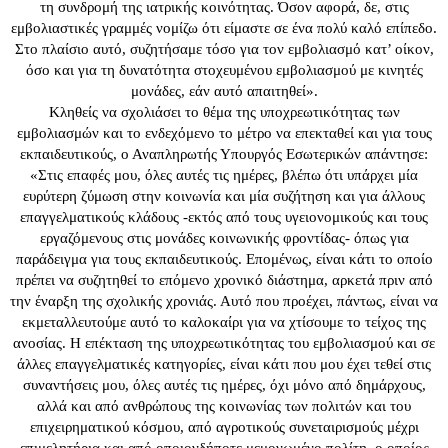
τη συνδρομή της ιατρικής κοινότητας. Όσον αφορά, δε, στις
εμβολιαστικές γραμμές νομίζω ότι είμαστε σε ένα πολύ καλό επίπεδο.
Στο πλαίσιο αυτό, συζητήσαμε τόσο για τον εμβολιασμό κατ’ οίκον,
όσο και για τη δυνατότητα στοχευμένου εμβολιασμού με κινητές
μονάδες, εάν αυτό απαιτηθεί».
Κληθείς να σχολιάσει το θέμα της υποχρεωτικότητας των
εμβολιασμών και το ενδεχόμενο το μέτρο να επεκταθεί και για τους
εκπαιδευτικούς, ο Αναπληρωτής Υπουργός Εσωτερικών απάντησε:
«Στις επαφές μου, όλες αυτές τις ημέρες, βλέπω ότι υπάρχει μία
ευρύτερη ζύμωση στην κοινωνία και μία συζήτηση και για άλλους
επαγγελματικούς κλάδους -εκτός από τους υγειονομικούς και τους
εργαζόμενους στις μονάδες κοινωνικής φροντίδας- όπως για
παράδειγμα για τους εκπαιδευτικούς. Επομένως, είναι κάτι το οποίο
πρέπει να συζητηθεί το επόμενο χρονικό διάστημα, αρκετά πριν από
την έναρξη της σχολικής χρονιάς. Αυτό που προέχει, πάντως, είναι να
εκμεταλλευτούμε αυτό το καλοκαίρι για να χτίσουμε το τείχος της
ανοσίας. Η επέκταση της υποχρεωτικότητας του εμβολιασμού και σε
άλλες επαγγελματικές κατηγορίες, είναι κάτι που μου έχει τεθεί στις
συναντήσεις μου, όλες αυτές τις ημέρες, όχι μόνο από δημάρχους,
αλλά και από ανθρώπους της κοινωνίας των πολιτών και του
επιχειρηματικού κόσμου, από αγροτικούς συνεταιρισμούς μέχρι