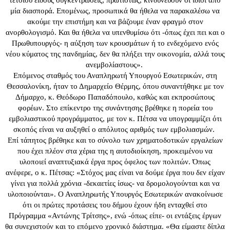
τέτοιου είδους συγκεντρώσεις, πρωτίστως, κινδυνεύουν οι ίδιοι από
μία διασπορά. Επομένως, προσωπικά θα ήθελα να παρακαλέσω να
ακούμε την επιστήμη και να βάζουμε έναν φραγμό στον
ανορθολογισμό. Και θα ήθελα να υπενθυμίσω ότι -όπως έχει πει και ο
Πρωθυπουργός- η αύξηση των κρουσμάτων ή το ενδεχόμενο ενός
νέου κύματος της πανδημίας, δεν θα πλήξει την οικονομία, αλλά τους
ανεμβολίαστους».
Επόμενος σταθμός του Αναπληρωτή Υπουργού Εσωτερικών, στη
Θεσσαλονίκη, ήταν το Δημαρχείο Θέρμης, όπου συναντήθηκε με τον
Δήμαρχο, κ. Θεόδωρο Παπαδόπουλο, καθώς και εκπροσώπους
φορέων. Στο επίκεντρο της συνάντησης βρέθηκε η πορεία του
εμβολιαστικού προγράμματος, με τον κ. Πέτσα να υπογραμμίζει ότι
σκοπός είναι να αυξηθεί ο απόλυτος αριθμός των εμβολιασμών.
Επί τάπητος βρέθηκε και το σύνολο των χρηματοδοτικών εργαλείων
που έχει πλέον στα χέρια της η αυτοδιοίκηση, προκειμένου να
υλοποιεί αναπτυξιακά έργα προς όφελος των πολιτών. Όπως
ανέφερε, ο κ. Πέτσας: «Στόχος μας είναι να δούμε έργα που δεν είχαν
γίνει για πολλά χρόνια -δεκαετίες ίσως- να δρομολογούνται και να
υλοποιούνται». Ο Αναπληρωτής Υπουργός Εσωτερικών ανακοίνωσε
ότι οι πρώτες προτάσεις του δήμου έχουν ήδη ενταχθεί στο
Πρόγραμμα «Αντώνης Τρίτσης», ενώ -όπως είπε- οι εντάξεις έργων
θα συνεχιστούν και το επόμενο χρονικό διάστημα. «Θα είμαστε δίπλα