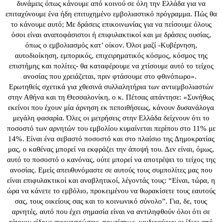
δυνάμεις όπως κάνουμε από κοινού σε όλη την Ελλάδα για να
επιταχύνουμε ένα ήδη επιτυχημένο εμβολιαστικό πρόγραμμα. Πώς θα
το κάνουμε αυτό; Με δράσεις επικοινωνίας για να πείσουμε όλους
όσοι είναι αναποφάσιστοι ή επιφυλακτικοί και με δράσεις ουσίας,
όπως ο εμβολιασμός κατ’ οίκον. Όλοι μαζί -Κυβέρνηση,
αυτοδιοίκηση, εμπορικός, επιχειρηματικός κόσμος, κόσμος της
επιστήμης και πολίτες- θα καταφέρουμε να χτίσουμε αυτό το τείχος
ανοσίας που χρειάζεται, πριν φτάσουμε στο φθινόπωρο».
Ερωτηθείς σχετικά για χθεσινά συλλαλητήρια των αντιεμβολιαστών
στην Αθήνα και τη Θεσσαλονίκη, ο κ. Πέτσας απάντησε: «Συνήθως
εκείνοι που έχουν μία άρνηση εκ πεποιθήσεως, κάνουν δυσανάλογα
μεγάλη φασαρία. Όλες οι μετρήσεις στην Ελλάδα δείχνουν ότι το
ποσοστό των αρνητών του εμβολίου κυμαίνεται περίπου στο 11% με
14%. Είναι ένα σεβαστό ποσοστό και στο πλαίσιο της Δημοκρατίας
μας, ο καθένας μπορεί να εκφράζει την άποψή του. Δεν είναι, όμως,
αυτό το ποσοστό ο κανόνας, ούτε μπορεί να αποτρέψει το τείχος της
ανοσίας. Εμείς απευθυνόμαστε σε αυτούς τους συμπολίτες μας που
είναι επιφυλακτικοί και αναβλητικοί, λέγοντάς τους: “Είναι, τώρα, η
ώρα να κάνετε το εμβόλιο, προκειμένου να θωρακίσετε τους εαυτούς
σας, τους οικείους σας και το κοινωνικό σύνολο”. Για, δε, τους
αρνητές, αυτό που έχει σημασία είναι να αντιληφθούν όλοι ότι σε